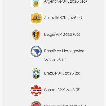
Argentinië WK 2026
40
producten
4
Australië WK 2026
4
producten
60
België WK 2026
60
producten
Bosnië en Herzegovina
2
WK 2026
2
producten
20
Brazilië WK 2026
20
producten
6
Canada WK 2026
6
producten
24