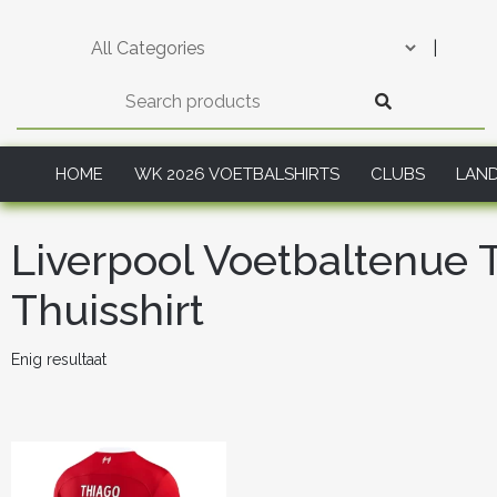
Skip
to
|
content
HOME
WK 2026 VOETBALSHIRTS
CLUBS
LAN
Liverpool Voetbaltenue 
Thuisshirt
Enig resultaat