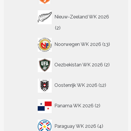
Nieuw-Zeeland WK 2026
2
2
producten
13
Noorwegen WK 2026
13
producten
2
Oezbekistan WK 2026
2
producten
12
Oostenrijk WK 2026
12
producten
2
Panama WK 2026
2
producten
4
Paraguay WK 2026
4
producten