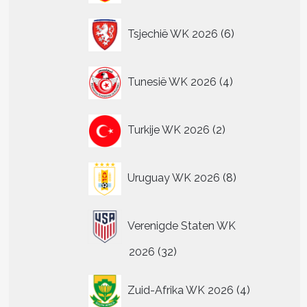
6
Tsjechië WK 2026
6
producten
4
Tunesië WK 2026
4
producten
2
Turkije WK 2026
2
producten
8
Uruguay WK 2026
8
producten
Verenigde Staten WK
32
2026
32
producten
4
Zuid-Afrika WK 2026
4
producten