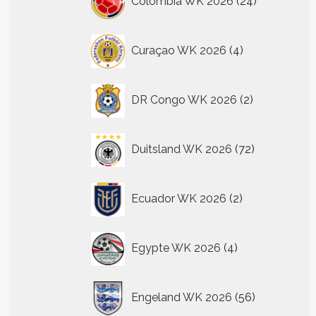
Colombia WK 2026
24
producten
4
Curaçao WK 2026
4
producten
2
DR Congo WK 2026
2
producten
72
Duitsland WK 2026
72
producten
2
Ecuador WK 2026
2
producten
4
Egypte WK 2026
4
producten
56
Engeland WK 2026
56
producten