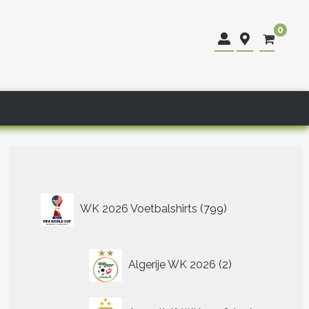
0
799
WK 2026 Voetbalshirts
799
producten
2
Algerije WK 2026
2
producten
40