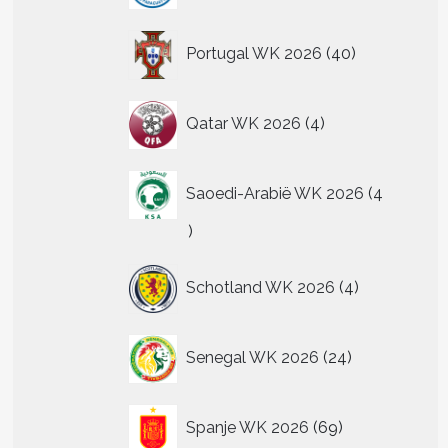
40
Portugal WK 2026
40
producten
4
Qatar WK 2026
4
producten
Saoedi-Arabië WK 2026
4
4
producten
4
Schotland WK 2026
4
producten
24
Senegal WK 2026
24
producten
69
Spanje WK 2026
69
producten