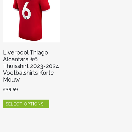
Liverpool Thiago
Alcantara #6
Thuisshirt 2023-2024
Voetbalshirts Korte
Mouw
€
39.69
Dit
SELECT OPTIONS
product
heeft
meerdere
variaties.
Deze