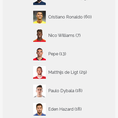
producten
60
Cristiano Ronaldo
60
producten
7
Nico Williams
7
producten
13
Pepe
13
producten
29
Matthijs de Ligt
29
producten
18
Paulo Dybala
18
producten
18
Eden Hazard
18
producten