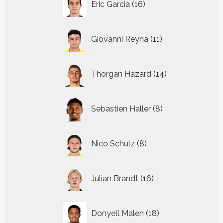
Eric Garcia
16
producten
11
Giovanni Reyna
11
producten
14
Thorgan Hazard
14
producten
8
Sebastien Haller
8
producten
8
Nico Schulz
8
producten
16
Julian Brandt
16
producten
18
Donyell Malen
18
producten