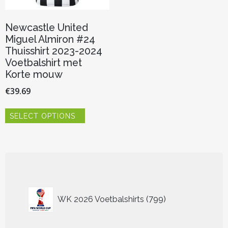
Newcastle United
Miguel Almiron #24
Thuisshirt 2023-2024
Voetbalshirt met
Korte mouw
€
39.69
Dit
SELECT OPTIONS
product
heeft
meerdere
variaties.
Deze
optie
kan
799
gekozen
WK 2026 Voetbalshirts
799
worden
producten
op
de