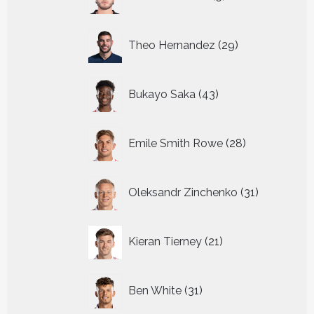
producten
29
Theo Hernandez
29
producten
43
Bukayo Saka
43
producten
28
Emile Smith Rowe
28
producten
31
Oleksandr Zinchenko
31
producten
21
Kieran Tierney
21
producten
31
Ben White
31
producten