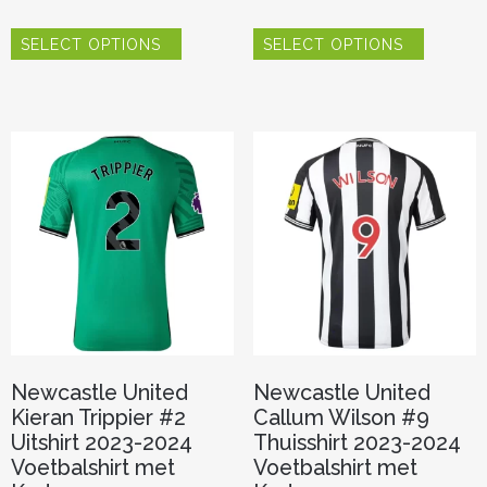
Dit
Dit
SELECT OPTIONS
SELECT OPTIONS
product
product
heeft
heeft
meerdere
meerder
variaties.
variaties.
Deze
Deze
optie
optie
kan
kan
gekozen
gekozen
worden
worden
op
op
de
de
productpagina
productp
Newcastle United
Newcastle United
Kieran Trippier #2
Callum Wilson #9
Uitshirt 2023-2024
Thuisshirt 2023-2024
Voetbalshirt met
Voetbalshirt met