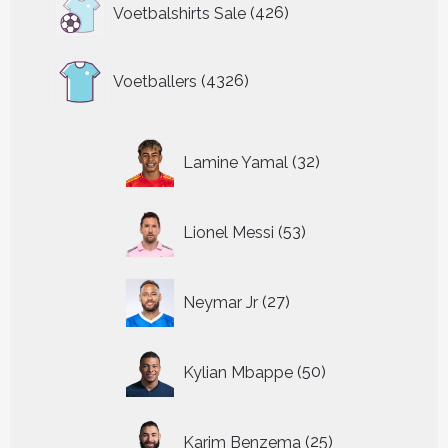
426
Voetbalshirts Sale
426
producten
4326
Voetballers
4326
producten
32
Lamine Yamal
32
producten
53
Lionel Messi
53
producten
27
Neymar Jr
27
producten
50
Kylian Mbappe
50
producten
25
Karim Benzema
25