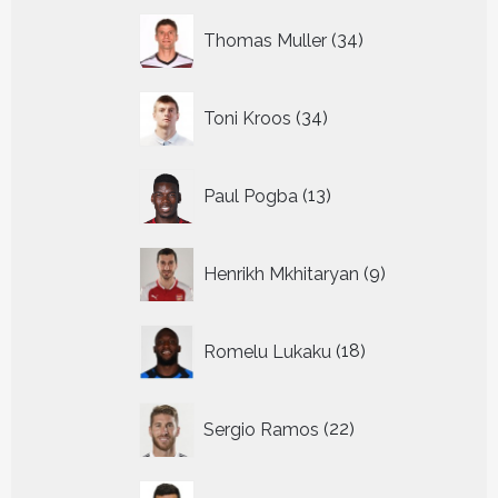
34
Thomas Muller
34
producten
34
Toni Kroos
34
producten
13
Paul Pogba
13
producten
9
Henrikh Mkhitaryan
9
producten
18
Romelu Lukaku
18
producten
22
Sergio Ramos
22
producten
8