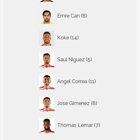
8
Emre Can
8
producten
14
Koke
14
producten
5
Saul Niguez
5
producten
11
Angel Correa
11
producten
8
Jose Gimenez
8
producten
7
Thomas Lemar
7
producten