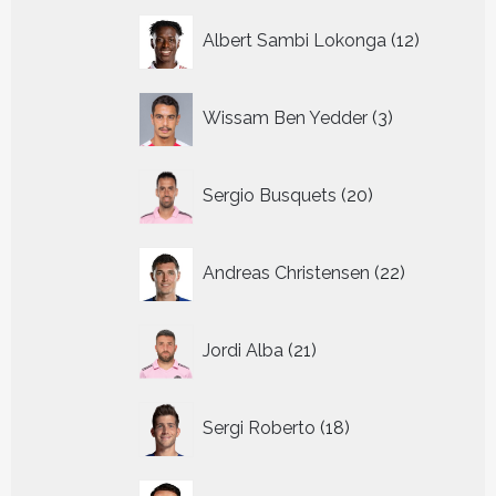
12
Albert Sambi Lokonga
12
producte
3
Wissam Ben Yedder
3
producten
20
Sergio Busquets
20
producten
22
Andreas Christensen
22
producten
21
Jordi Alba
21
producten
18
Sergi Roberto
18
producten
16