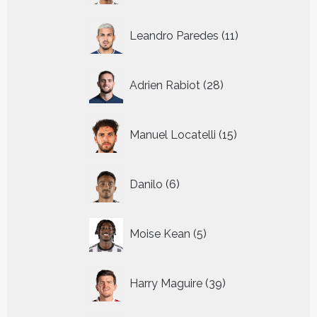
11
Leandro Paredes
11
producten
28
Adrien Rabiot
28
producten
15
Manuel Locatelli
15
producten
6
Danilo
6
producten
5
Moise Kean
5
producten
39
Harry Maguire
39
producten