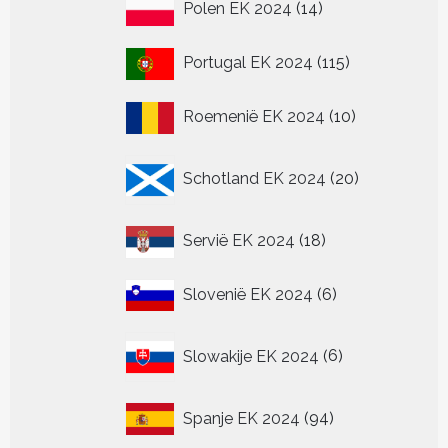
14
Polen EK 2024
14
producten
115
Portugal EK 2024
115
producten
10
Roemenië EK 2024
10
producten
20
Schotland EK 2024
20
producten
18
Servië EK 2024
18
producten
6
Slovenië EK 2024
6
producten
6
Slowakije EK 2024
6
producten
94
Spanje EK 2024
94
producten