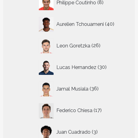
Philippe Coutinho
8
producten
40
Aurelien Tchouameni
40
producten
26
Leon Goretzka
26
producten
30
Lucas Hernandez
30
producten
36
Jamal Musiala
36
producten
17
Federico Chiesa
17
producten
3
Juan Cuadrado
3
producten