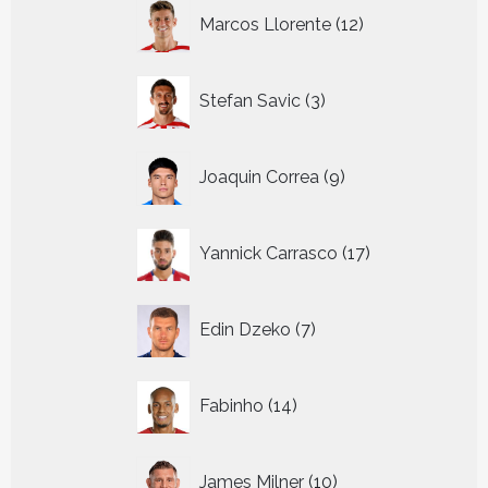
12
Marcos Llorente
12
producten
3
Stefan Savic
3
producten
9
Joaquin Correa
9
producten
17
Yannick Carrasco
17
producten
7
Edin Dzeko
7
producten
14
Fabinho
14
producten
10
James Milner
10