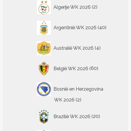
2
productpagina
Algerije WK 2026
2
producten
40
Argentinië WK 2026
40
producten
4
Australië WK 2026
4
producten
60
België WK 2026
60
producten
Bosnië en Herzegovina
2
WK 2026
2
producten
20
Brazilië WK 2026
20
producten