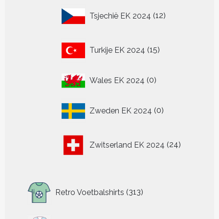
12
Tsjechië EK 2024
12
producten
15
Turkije EK 2024
15
producten
0
Wales EK 2024
0
producten
0
Zweden EK 2024
0
producten
24
Zwitserland EK 2024
24
producten
313
Retro Voetbalshirts
313
producten