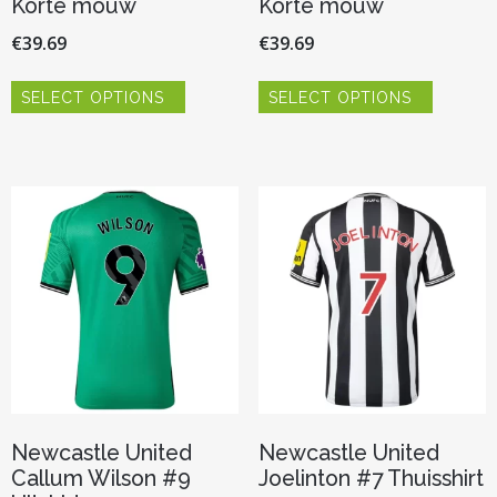
Korte mouw
Korte mouw
€
39.69
€
39.69
Dit
Dit
SELECT OPTIONS
SELECT OPTIONS
product
product
heeft
heeft
meerdere
meerder
variaties.
variaties.
Deze
Deze
optie
optie
kan
kan
gekozen
gekozen
worden
worden
op
op
de
de
productpagina
productp
Newcastle United
Newcastle United
Callum Wilson #9
Joelinton #7 Thuisshirt