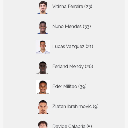
23
Vitinha Ferreira
23
producten
33
Nuno Mendes
33
producten
21
Lucas Vazquez
21
producten
26
Ferland Mendy
26
producten
39
Eder Militao
39
producten
9
Zlatan Ibrahimovic
9
producten
5
Davide Calabria
5