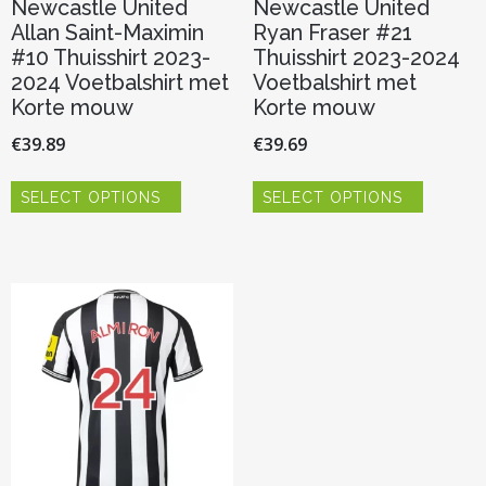
Newcastle United
Newcastle United
Allan Saint-Maximin
Ryan Fraser #21
#10 Thuisshirt 2023-
Thuisshirt 2023-2024
2024 Voetbalshirt met
Voetbalshirt met
Korte mouw
Korte mouw
€
39.89
€
39.69
Dit
Dit
SELECT OPTIONS
SELECT OPTIONS
product
product
heeft
heeft
meerdere
meerder
variaties.
variaties.
Deze
Deze
optie
optie
kan
kan
gekozen
gekozen
worden
worden
op
op
de
de
productpagina
productp