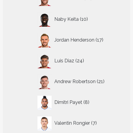
producten
10
Naby Keita
10
producten
17
Jordan Henderson
17
producten
24
Luis Diaz
24
producten
21
Andrew Robertson
21
producten
8
Dimitri Payet
8
producten
7
Valentin Rongier
7
producten