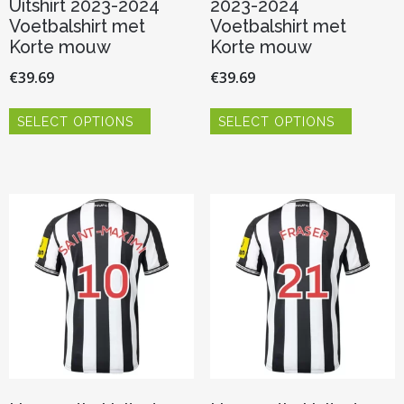
Uitshirt 2023-2024
2023-2024
Voetbalshirt met
Voetbalshirt met
Korte mouw
Korte mouw
€
39.69
€
39.69
Dit
Dit
SELECT OPTIONS
SELECT OPTIONS
product
product
heeft
heeft
meerdere
meerder
variaties.
variaties.
Deze
Deze
optie
optie
kan
kan
gekozen
gekozen
worden
worden
op
op
de
de
productpagina
productp