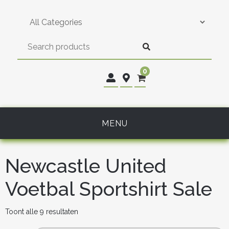
Skip
to
content
0
MENU
Newcastle United
Voetbal Sportshirt Sale
Gesorteerd
Toont alle 9 resultaten
op