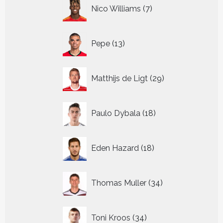
7
Nico Williams
7
producten
13
Pepe
13
producten
29
Matthijs de Ligt
29
producten
18
Paulo Dybala
18
producten
18
Eden Hazard
18
producten
34
Thomas Muller
34
producten
34
Toni Kroos
34