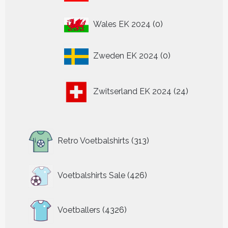
0
Wales EK 2024
0
producten
0
Zweden EK 2024
0
producten
24
Zwitserland EK 2024
24
producten
313
Retro Voetbalshirts
313
producten
426
Voetbalshirts Sale
426
producten
4326
Voetballers
4326
producten