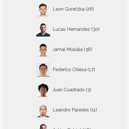
26
Leon Goretzka
26
producten
30
Lucas Hernandez
30
producten
36
Jamal Musiala
36
producten
17
Federico Chiesa
17
producten
3
Juan Cuadrado
3
producten
11
Leandro Paredes
11
producten
28