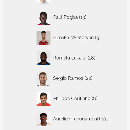
producten
13
Paul Pogba
13
producten
9
Henrikh Mkhitaryan
9
producten
18
Romelu Lukaku
18
producten
22
Sergio Ramos
22
producten
8
Philippe Coutinho
8
producten
40
Aurelien Tchouameni
40
producten