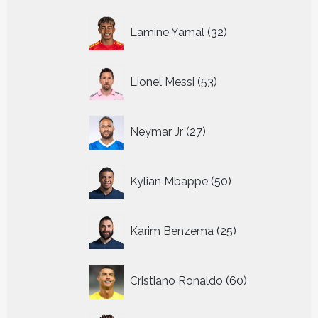
32
Lamine Yamal
32
producten
53
Lionel Messi
53
producten
27
Neymar Jr
27
producten
50
Kylian Mbappe
50
producten
25
Karim Benzema
25
producten
60
Cristiano Ronaldo
60
producten