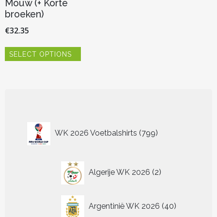
Mouw (+ Korte
broeken)
€
32.35
Dit
SELECT OPTIONS
product
heeft
meerdere
variaties.
Deze
optie
kan
799
gekozen
WK 2026 Voetbalshirts
799
worden
producten
op
de
2
productpagina
Algerije WK 2026
2
producten
40
Argentinië WK 2026
40
producten