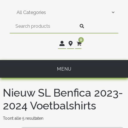
Skip
to
content
0
MENU
Nieuw SL Benfica 2023-
2024 Voetbalshirts
Gesorteerd
Toont alle 5 resultaten
op