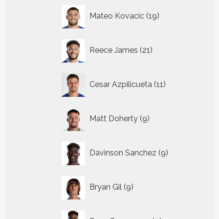
19
Mateo Kovacic
19
producten
21
Reece James
21
producten
11
Cesar Azpilicueta
11
producten
9
Matt Doherty
9
producten
9
Davinson Sanchez
9
producten
9
Bryan Gil
9
producten
9