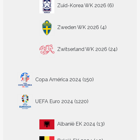
6
Zuid-Korea WK 2026
6
producten
4
Zweden WK 2026
4
producten
24
Zwitserland WK 2026
24
producten
150
Copa América 2024
150
producten
1220
UEFA Euro 2024
1220
producten
13
Albanië EK 2024
13
producten
90