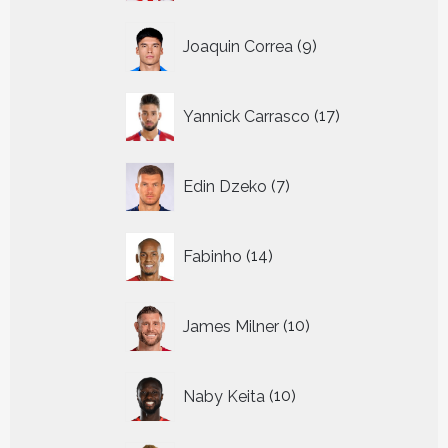
9
Joaquin Correa
9
producten
17
Yannick Carrasco
17
producten
7
Edin Dzeko
7
producten
14
Fabinho
14
producten
10
James Milner
10
producten
10
Naby Keita
10
producten