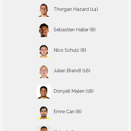
14
Thorgan Hazard
14
producten
8
Sebastien Haller
8
producten
8
Nico Schulz
8
producten
16
Julian Brandt
16
producten
18
Donyell Malen
18
producten
8
Emre Can
8
producten
14