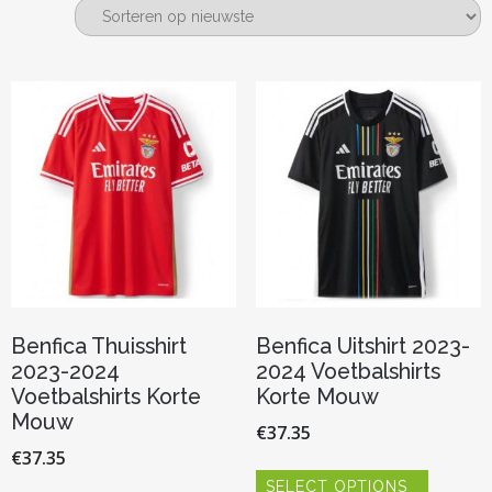
nieuwste
Benfica Thuisshirt
Benfica Uitshirt 2023-
2023-2024
2024 Voetbalshirts
Voetbalshirts Korte
Korte Mouw
Mouw
€
37.35
€
37.35
Dit
SELECT OPTIONS
product
Dit