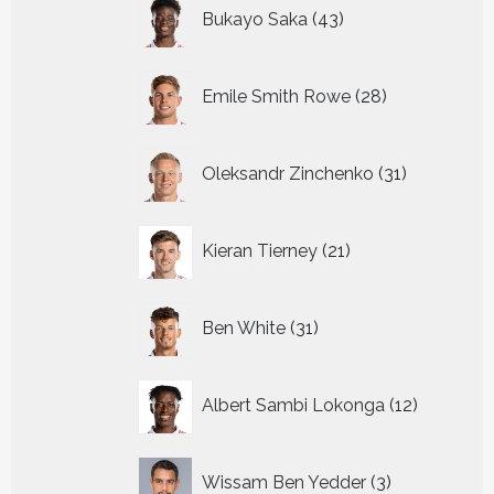
43
Bukayo Saka
43
producten
28
Emile Smith Rowe
28
producten
31
Oleksandr Zinchenko
31
producten
21
Kieran Tierney
21
producten
31
Ben White
31
producten
12
Albert Sambi Lokonga
12
producte
3
Wissam Ben Yedder
3