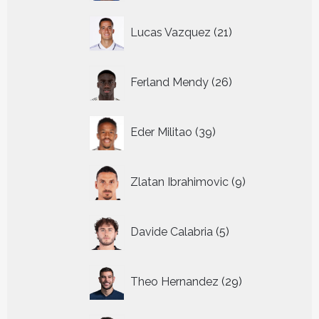
21
Lucas Vazquez
21
producten
26
Ferland Mendy
26
producten
39
Eder Militao
39
producten
9
Zlatan Ibrahimovic
9
producten
5
Davide Calabria
5
producten
29
Theo Hernandez
29
producten