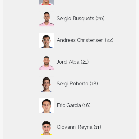
producten
20
Sergio Busquets
20
producten
22
Andreas Christensen
22
producten
21
Jordi Alba
21
producten
18
Sergi Roberto
18
producten
16
Eric Garcia
16
producten
11
Giovanni Reyna
11
producten