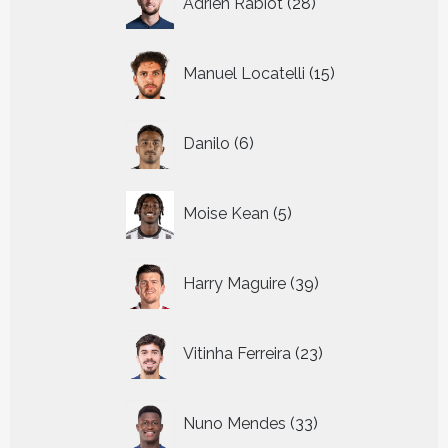
Adrien Rabiot
28
producten
15
Manuel Locatelli
15
producten
6
Danilo
6
producten
5
Moise Kean
5
producten
39
Harry Maguire
39
producten
23
Vitinha Ferreira
23
producten
33
Nuno Mendes
33
producten