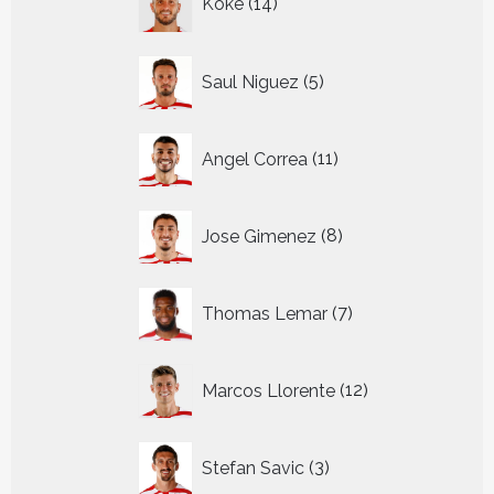
Koke
14
producten
5
Saul Niguez
5
producten
11
Angel Correa
11
producten
8
Jose Gimenez
8
producten
7
Thomas Lemar
7
producten
12
Marcos Llorente
12
producten
3
Stefan Savic
3
producten