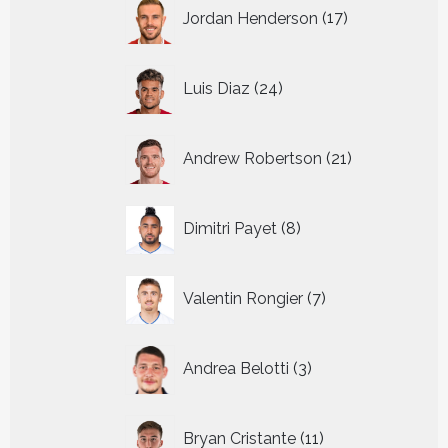
17
Jordan Henderson
17
producten
24
Luis Diaz
24
producten
21
Andrew Robertson
21
producten
8
Dimitri Payet
8
producten
7
Valentin Rongier
7
producten
3
Andrea Belotti
3
producten
11
Bryan Cristante
11