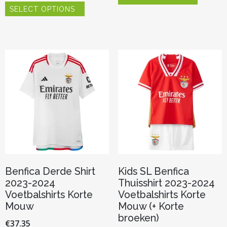
heeft
SELECT OPTIONS
product
meerder
heeft
variaties.
meerdere
Deze
variaties.
optie
Deze
kan
optie
gekozen
kan
worden
gekozen
op
worden
de
op
productp
de
productpagina
Benfica Derde Shirt
Kids SL Benfica
2023-2024
Thuisshirt 2023-2024
Voetbalshirts Korte
Voetbalshirts Korte
Mouw
Mouw (+ Korte
broeken)
€
37.35