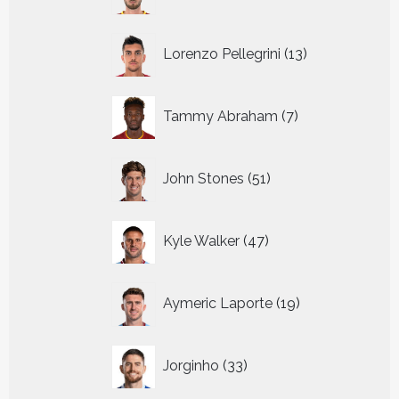
producten
13
Lorenzo Pellegrini
13
producten
7
Tammy Abraham
7
producten
51
John Stones
51
producten
47
Kyle Walker
47
producten
19
Aymeric Laporte
19
producten
33
Jorginho
33
producten