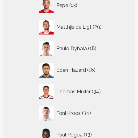
13
Pepe
13
producten
29
Matthijs de Ligt
29
producten
18
Paulo Dybala
18
producten
18
Eden Hazard
18
producten
34
Thomas Muller
34
producten
34
Toni Kroos
34
producten
13
Paul Pogba
13
producten