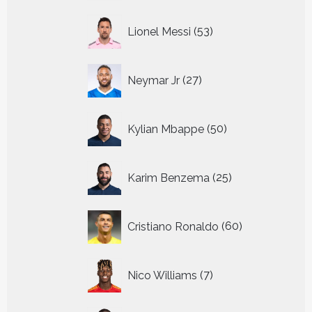
53
Lionel Messi
53
producten
27
Neymar Jr
27
producten
50
Kylian Mbappe
50
producten
25
Karim Benzema
25
producten
60
Cristiano Ronaldo
60
producten
7
Nico Williams
7
producten