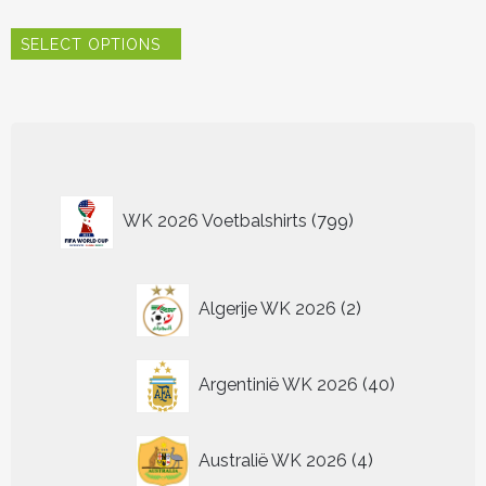
Dit
SELECT OPTIONS
product
heeft
meerdere
variaties.
Deze
optie
kan
799
gekozen
WK 2026 Voetbalshirts
799
worden
producten
op
de
2
productpagina
Algerije WK 2026
2
producten
40
Argentinië WK 2026
40
producten
4
Australië WK 2026
4
producten