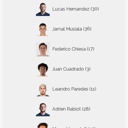
30
Lucas Hernandez
30
producten
36
Jamal Musiala
36
producten
17
Federico Chiesa
17
producten
3
Juan Cuadrado
3
producten
11
Leandro Paredes
11
producten
28
Adrien Rabiot
28
producten
15