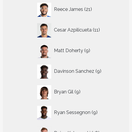
21
Reece James
21
producten
11
Cesar Azpilicueta
11
producten
9
Matt Doherty
9
producten
9
Davinson Sanchez
9
producten
9
Bryan Gil
9
producten
9
Ryan Sessegnon
9
producten
18