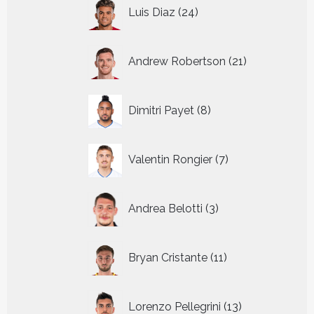
24
Luis Diaz
24
producten
21
Andrew Robertson
21
producten
8
Dimitri Payet
8
producten
7
Valentin Rongier
7
producten
3
Andrea Belotti
3
producten
11
Bryan Cristante
11
producten
13
Lorenzo Pellegrini
13