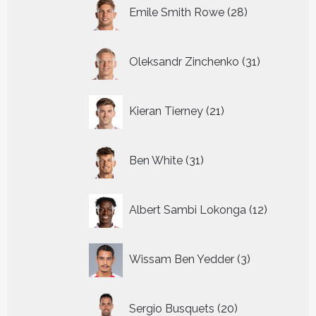
28
Emile Smith Rowe
28
producten
31
Oleksandr Zinchenko
31
producten
21
Kieran Tierney
21
producten
31
Ben White
31
producten
12
Albert Sambi Lokonga
12
producte
3
Wissam Ben Yedder
3
producten
20
Sergio Busquets
20