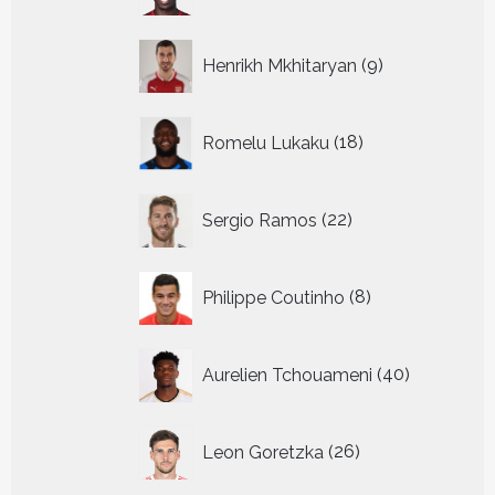
9
Henrikh Mkhitaryan
9
producten
18
Romelu Lukaku
18
producten
22
Sergio Ramos
22
producten
8
Philippe Coutinho
8
producten
40
Aurelien Tchouameni
40
producten
26
Leon Goretzka
26
producten