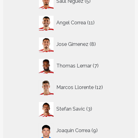
Saul Niguez
5
producten
11
Angel Correa
11
producten
8
Jose Gimenez
8
producten
7
Thomas Lemar
7
producten
12
Marcos Llorente
12
producten
3
Stefan Savic
3
producten
9
Joaquin Correa
9
producten