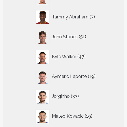
producten
7
Tammy Abraham
7
producten
51
John Stones
51
producten
47
Kyle Walker
47
producten
19
Aymeric Laporte
19
producten
33
Jorginho
33
producten
19
Mateo Kovacic
19
producten