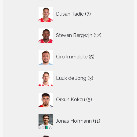
7
Dusan Tadic
7
producten
12
Steven Bergwijn
12
producten
5
Ciro Immobile
5
producten
3
Luuk de Jong
3
producten
5
Orkun Kokcu
5
producten
11
Jonas Hofmann
11
producten