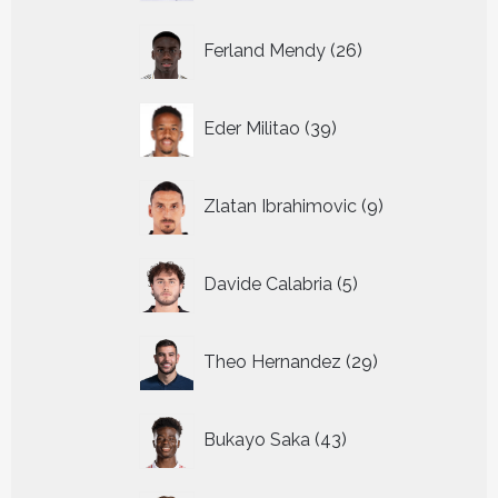
26
Ferland Mendy
26
producten
39
Eder Militao
39
producten
9
Zlatan Ibrahimovic
9
producten
5
Davide Calabria
5
producten
29
Theo Hernandez
29
producten
43
Bukayo Saka
43
producten