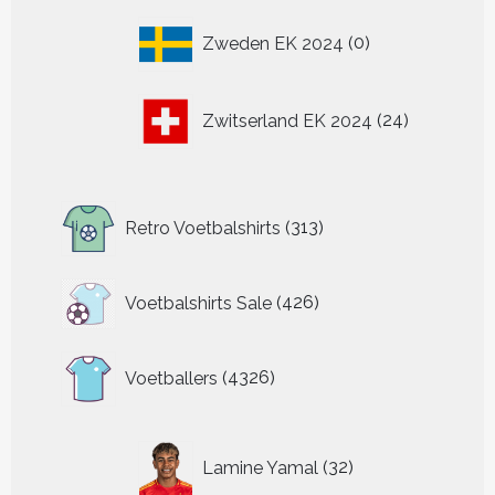
0
Zweden EK 2024
0
producten
24
Zwitserland EK 2024
24
producten
313
Retro Voetbalshirts
313
producten
426
Voetbalshirts Sale
426
producten
4326
Voetballers
4326
producten
32
Lamine Yamal
32
producten