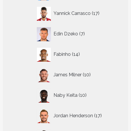
17
Yannick Carrasco
17
producten
7
Edin Dzeko
7
producten
14
Fabinho
14
producten
10
James Milner
10
producten
10
Naby Keita
10
producten
17
Jordan Henderson
17
producten