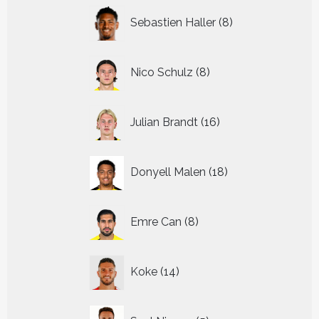
8
Sebastien Haller
8
producten
8
Nico Schulz
8
producten
16
Julian Brandt
16
producten
18
Donyell Malen
18
producten
8
Emre Can
8
producten
14
Koke
14
producten
5