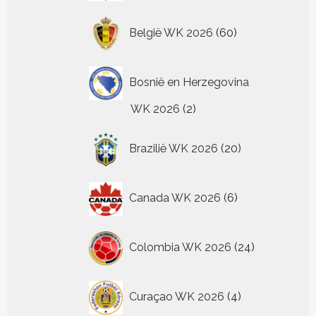
60
België WK 2026
60
producten
Bosnië en Herzegovina
2
WK 2026
2
producten
20
Brazilië WK 2026
20
producten
6
Canada WK 2026
6
producten
24
Colombia WK 2026
24
producten
4
Curaçao WK 2026
4
producten