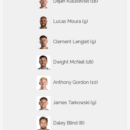
Dejan Kulusevski
18
producten
9
Lucas Moura
9
producten
9
Clement Lenglet
9
producten
18
Dwight McNeil
18
producten
10
Anthony Gordon
10
producten
9
James Tarkowski
9
producten
8
Daley Blind
8
producten