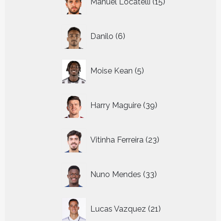
Manuel Locatelli
15
producten
6
Danilo
6
producten
5
Moise Kean
5
producten
39
Harry Maguire
39
producten
23
Vitinha Ferreira
23
producten
33
Nuno Mendes
33
producten
21
Lucas Vazquez
21
producten