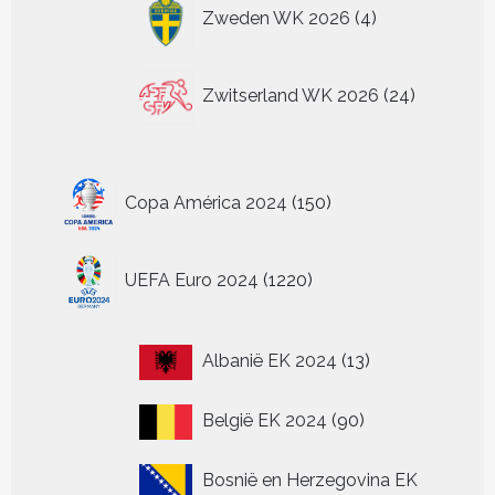
4
Zweden WK 2026
4
producten
24
Zwitserland WK 2026
24
producten
150
Copa América 2024
150
producten
1220
UEFA Euro 2024
1220
producten
13
Albanië EK 2024
13
producten
90
België EK 2024
90
producten
Bosnië en Herzegovina EK