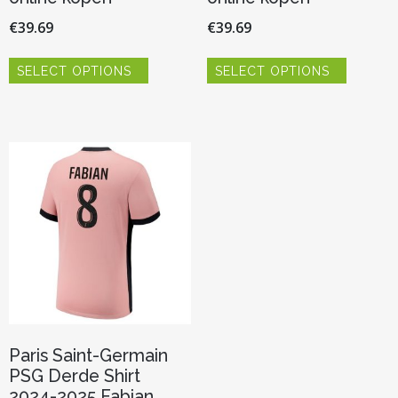
€
39.69
€
39.69
Dit
Dit
SELECT OPTIONS
SELECT OPTIONS
product
product
heeft
heeft
meerdere
meerder
variaties.
variaties.
Deze
Deze
optie
optie
kan
kan
gekozen
gekozen
worden
worden
op
op
de
de
productpagina
productp
Paris Saint-Germain
PSG Derde Shirt
2024-2025 Fabian