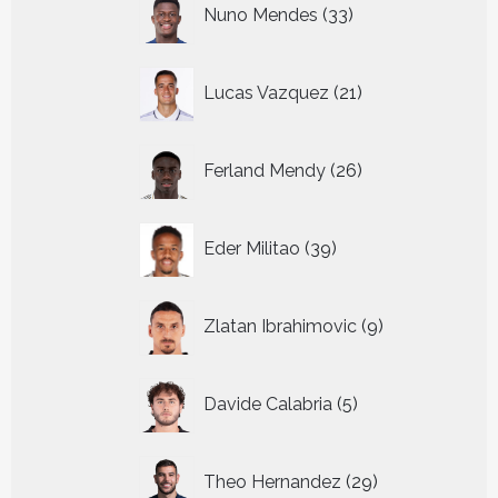
33
Nuno Mendes
33
producten
21
Lucas Vazquez
21
producten
26
Ferland Mendy
26
producten
39
Eder Militao
39
producten
9
Zlatan Ibrahimovic
9
producten
5
Davide Calabria
5
producten
29
Theo Hernandez
29
producten