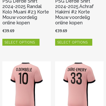
PSG Derde Shirt
PSG Derde Shirt
2024-2025 Randal
2024-2025 Achraf
Kolo Muani #23 Korte
Hakimi #2 Korte
Mouw voordelig
Mouw voordelig
online kopen
online kopen
€
39.69
€
39.69
Dit
Dit
SELECT OPTIONS
SELECT OPTIONS
product
product
heeft
heeft
meerdere
meerder
variaties.
variaties.
Deze
Deze
optie
optie
kan
kan
gekozen
gekozen
worden
worden
op
op
de
de
productpagina
productp