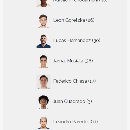
producten
26
Leon Goretzka
26
producten
30
Lucas Hernandez
30
producten
36
Jamal Musiala
36
producten
17
Federico Chiesa
17
producten
3
Juan Cuadrado
3
producten
11
Leandro Paredes
11
producten