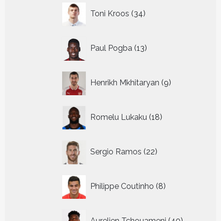
34
Toni Kroos
34
producten
13
Paul Pogba
13
producten
9
Henrikh Mkhitaryan
9
producten
18
Romelu Lukaku
18
producten
22
Sergio Ramos
22
producten
8
Philippe Coutinho
8
producten
40
Aurelien Tchouameni
40