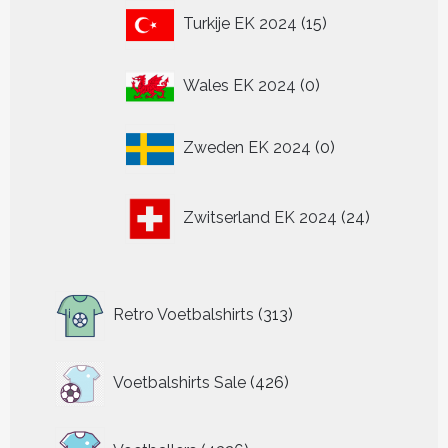
15
Turkije EK 2024
15
producten
0
Wales EK 2024
0
producten
0
Zweden EK 2024
0
producten
24
Zwitserland EK 2024
24
producten
313
Retro Voetbalshirts
313
producten
426
Voetbalshirts Sale
426
producten
4326