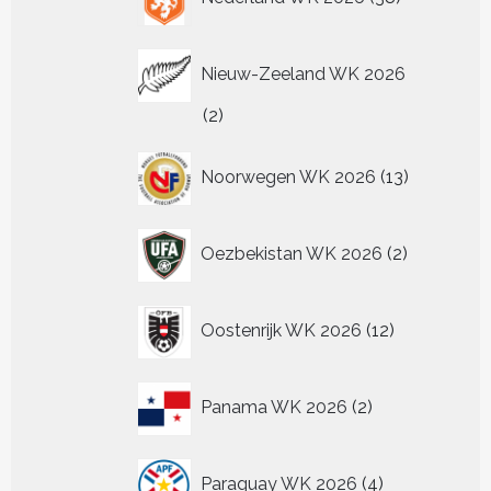
producten
Nieuw-Zeeland WK 2026
2
2
producten
13
Noorwegen WK 2026
13
producten
2
Oezbekistan WK 2026
2
producten
12
Oostenrijk WK 2026
12
producten
2
Panama WK 2026
2
producten
4
Paraguay WK 2026
4