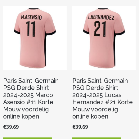
variaties.
variaties.
Deze
Deze
optie
optie
kan
kan
gekozen
gekozen
worden
worden
op
op
de
de
productpagina
productp
Paris Saint-Germain
Paris Saint-Germain
PSG Derde Shirt
PSG Derde Shirt
2024-2025 Marco
2024-2025 Lucas
Asensio #11 Korte
Hernandez #21 Korte
Mouw voordelig
Mouw voordelig
online kopen
online kopen
€
39.69
€
39.69
Dit
Dit