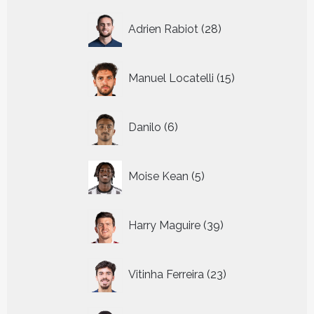
28
Adrien Rabiot
28
producten
15
Manuel Locatelli
15
producten
6
Danilo
6
producten
5
Moise Kean
5
producten
39
Harry Maguire
39
producten
23
Vitinha Ferreira
23
producten