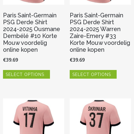
Paris Saint-Germain
Paris Saint-Germain
PSG Derde Shirt
PSG Derde Shirt
2024-2025 Ousmane
2024-2025 Warren
Dembélé #10 Korte
Zaire-Emery #33
Mouw voordelig
Korte Mouw voordelig
online kopen
online kopen
€
39.69
€
39.69
Dit
Dit
SELECT OPTIONS
SELECT OPTIONS
product
product
heeft
heeft
meerdere
meerder
variaties.
variaties.
Deze
Deze
optie
optie
kan
kan
gekozen
gekozen
worden
worden
op
op