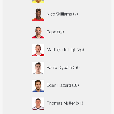
7
Nico Williams
7
producten
13
Pepe
13
producten
29
Matthijs de Ligt
29
producten
18
Paulo Dybala
18
producten
18
Eden Hazard
18
producten
34
Thomas Muller
34
producten