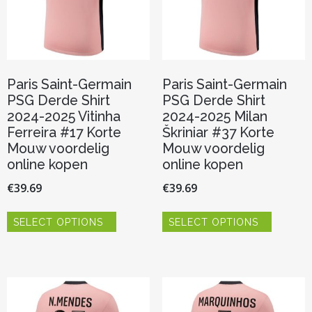
de
de
productpagina
productp
Paris Saint-Germain
Paris Saint-Germain
PSG Derde Shirt
PSG Derde Shirt
2024-2025 Vitinha
2024-2025 Milan
Ferreira #17 Korte
Škriniar #37 Korte
Mouw voordelig
Mouw voordelig
online kopen
online kopen
€
39.69
€
39.69
Dit
Dit
SELECT OPTIONS
SELECT OPTIONS
product
product
heeft
heeft
meerdere
meerder
variaties.
variaties.
Deze
Deze
optie
optie
kan
kan