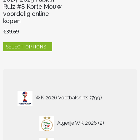
Ruiz #8 Korte Mouw
voordelig online
kopen
€
39.69
Dit
SELECT OPTIONS
product
heeft
meerdere
variaties.
Deze
optie
kan
799
gekozen
WK 2026 Voetbalshirts
799
worden
producten
op
de
2
productpagina
Algerije WK 2026
2
producten