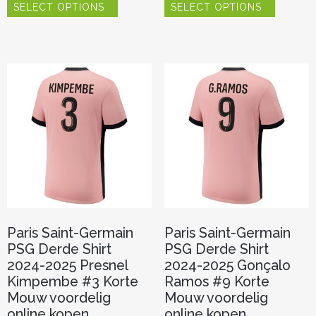
SELECT OPTIONS
SELECT OPTIONS
product
product
heeft
heeft
meerdere
meerder
variaties.
variaties.
Deze
Deze
optie
optie
kan
kan
gekozen
gekozen
worden
worden
op
op
de
de
productpagina
productp
Paris Saint-Germain
Paris Saint-Germain
PSG Derde Shirt
PSG Derde Shirt
2024-2025 Presnel
2024-2025 Gonçalo
Kimpembe #3 Korte
Ramos #9 Korte
Mouw voordelig
Mouw voordelig
online kopen
online kopen