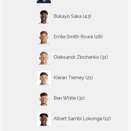
43
Bukayo Saka
43
producten
28
Emile Smith Rowe
28
producten
31
Oleksandr Zinchenko
31
producten
21
Kieran Tierney
21
producten
31
Ben White
31
producten
12
Albert Sambi Lokonga
12
producte