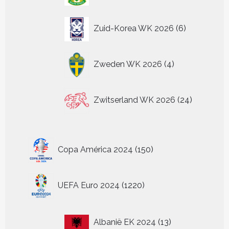
6
Zuid-Korea WK 2026
6
producten
4
Zweden WK 2026
4
producten
24
Zwitserland WK 2026
24
producten
150
Copa América 2024
150
producten
1220
UEFA Euro 2024
1220
producten
13
Albanië EK 2024
13