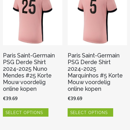
gekozen
gekozen
worden
worden
op
op
de
de
productpagina
productp
Paris Saint-Germain
Paris Saint-Germain
PSG Derde Shirt
PSG Derde Shirt
2024-2025 Nuno
2024-2025
Mendes #25 Korte
Marquinhos #5 Korte
Mouw voordelig
Mouw voordelig
online kopen
online kopen
€
39.69
€
39.69
Dit
Dit
SELECT OPTIONS
SELECT OPTIONS
product
product
heeft
heeft
meerdere
meerder