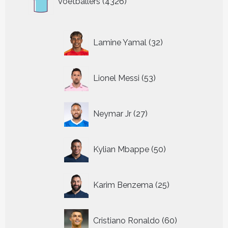
Voetballers
4326
producten
32
Lamine Yamal
32
producten
53
Lionel Messi
53
producten
27
Neymar Jr
27
producten
50
Kylian Mbappe
50
producten
25
Karim Benzema
25
producten
60
Cristiano Ronaldo
60
producten