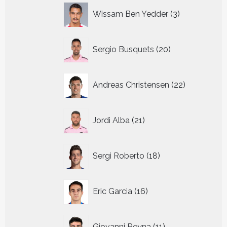
3
Wissam Ben Yedder
3
producten
20
Sergio Busquets
20
producten
22
Andreas Christensen
22
producten
21
Jordi Alba
21
producten
18
Sergi Roberto
18
producten
16
Eric Garcia
16
producten
11
Giovanni Reyna
11