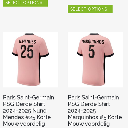
SELECT OPTIONS
product
Dit
heeft
SELECT OPTIONS
product
meerdere
heeft
variaties.
meerde
Deze
variaties.
optie
Deze
kan
optie
gekozen
kan
worden
gekoze
op
worden
de
op
productpagina
de
product
Paris Saint-Germain
Paris Saint-Germain
PSG Derde Shirt
PSG Derde Shirt
2024-2025 Nuno
2024-2025
Mendes #25 Korte
Marquinhos #5 Korte
Mouw voordelig
Mouw voordelig