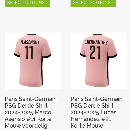
SELECT OPTIONS
SELECT OPTIONS
product
produc
heeft
heeft
meerdere
meerde
variaties.
variaties
re
Deze
Deze
optie
optie
kan
kan
gekozen
gekoze
worden
worde
n
op
op
de
de
productpagina
produc
pagina
Paris Saint-Germain
Paris Saint-Germain
PSG Derde Shirt
PSG Derde Shirt
2024-2025 Marco
2024-2025 Lucas
Asensio #11 Korte
Hernandez #21
Mouw voordelig
Korte Mouw