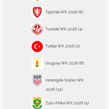
6
Tsjechië WK 2026
6
producten
4
Tunesië WK 2026
4
producten
2
Turkije WK 2026
2
producten
8
Uruguay WK 2026
8
producten
Verenigde Staten WK
32
2026
32
producten
4
Zuid-Afrika WK 2026
4
producten