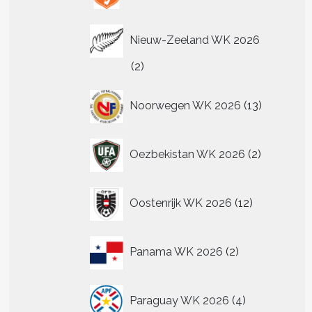
Nieuw-Zeeland WK 2026
2
2
producten
13
Noorwegen WK 2026
13
producten
2
Oezbekistan WK 2026
2
producten
12
Oostenrijk WK 2026
12
producten
2
Panama WK 2026
2
producten
4
Paraguay WK 2026
4
producten