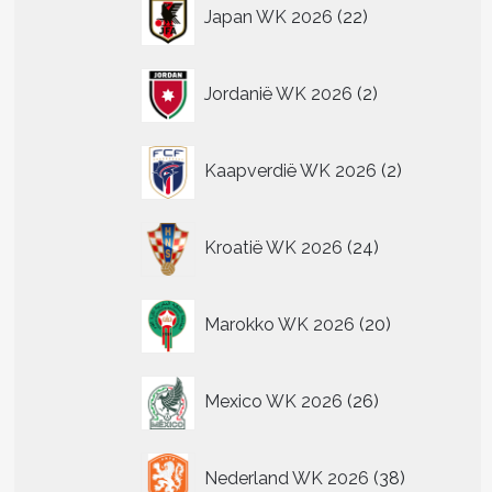
22
Japan WK 2026
22
producten
2
Jordanië WK 2026
2
producten
t
2
Kaapverdië WK 2026
2
re
producten
.
24
Kroatië WK 2026
24
producten
n
20
n
Marokko WK 2026
20
producten
tpagina
26
Mexico WK 2026
26
producten
38
Nederland WK 2026
38
producten