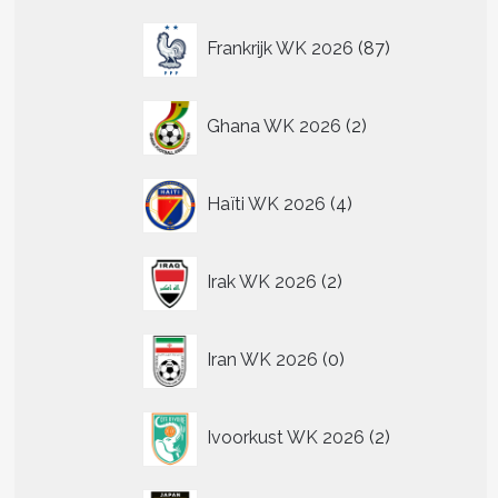
t
87
Frankrijk WK 2026
87
re
producten
.
2
Ghana WK 2026
2
producten
n
4
n
Haïti WK 2026
4
producten
2
tpagina
Irak WK 2026
2
producten
0
Iran WK 2026
0
producten
2
Ivoorkust WK 2026
2
producten