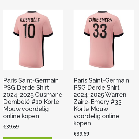
optie
Deze
kan
optie
gekoze
kan
worden
gekozen
op
worden
de
op
product
de
productpagina
Paris Saint-Germain
Paris Saint-Germain
PSG Derde Shirt
PSG Derde Shirt
2024-2025 Ousmane
2024-2025 Warren
Dembélé #10 Korte
Zaire-Emery #33
Mouw voordelig
Korte Mouw
online kopen
voordelig online
kopen
€
39.69
€
39.69
Dit