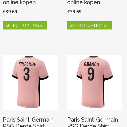
online kopen
online kopen
€
39.69
€
39.69
Dit
Dit
SELECT OPTIONS
SELECT OPTIONS
product
product
heeft
heeft
meerdere
meerde
variaties.
variaties.
Deze
Deze
optie
optie
kan
kan
gekozen
gekoze
worden
worden
op
op
de
de
productpagina
product
Paris Saint-Germain
Paris Saint-Germain
PSG Derde Shirt
PSG Derde Shirt