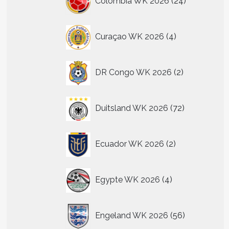
Colombia WK 2026
24
producten
4
Curaçao WK 2026
4
n
producten
n
2
DR Congo WK 2026
2
producten
tpagina
72
Duitsland WK 2026
72
producten
2
Ecuador WK 2026
2
producten
4
Egypte WK 2026
4
producten
56
Engeland WK 2026
56
producten