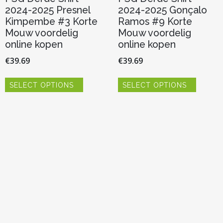
2024-2025 Presnel
2024-2025 Gonçalo
Kimpembe #3 Korte
Ramos #9 Korte
Mouw voordelig
Mouw voordelig
online kopen
online kopen
€
39.69
€
39.69
Dit
Dit
SELECT OPTIONS
SELECT OPTIONS
product
product
heeft
heeft
meerdere
meerde
variaties.
variaties.
Deze
Deze
optie
optie
kan
kan
gekozen
gekoze
worden
worden
op
op
de
de
productpagina
product