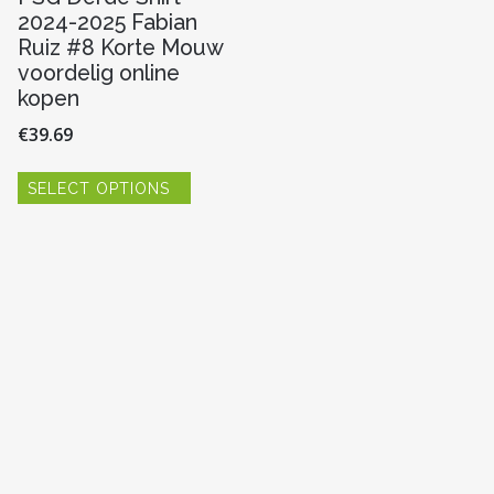
2024-2025 Fabian
Ruiz #8 Korte Mouw
voordelig online
kopen
€
39.69
Dit
SELECT OPTIONS
product
heeft
re
meerdere
variaties.
Deze
optie
kan
n
gekozen
worden
op
de
pagina
productpagina