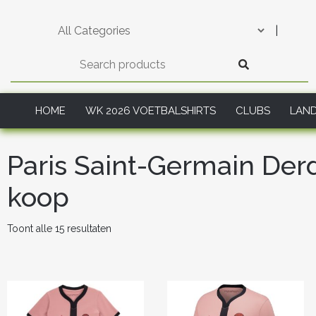
Skip
to
|
content
HOME
WK 2026 VOETBALSHIRTS
CLUBS
LAN
Paris Saint-Germain Der
koop
Gesorteerd
Toont alle 15 resultaten
op
nieuwste