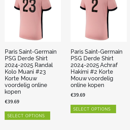
Paris Saint-Germain
Paris Saint-Germain
PSG Derde Shirt
PSG Derde Shirt
2024-2025 Randal
2024-2025 Achraf
Kolo Muani #23
Hakimi #2 Korte
Korte Mouw
Mouw voordelig
voordelig online
online kopen
kopen
€
39.69
€
39.69
Dit
SELECT OPTIONS
produc
Dit
re
heeft
SELECT OPTIONS
product
meerde
heeft
variaties
meerdere