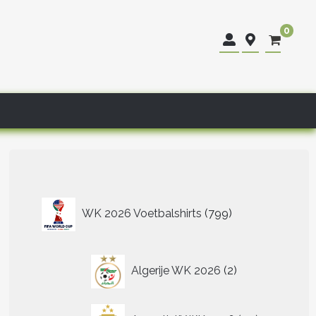
0
799
WK 2026 Voetbalshirts
799
producten
2
Algerije WK 2026
2
producten
40