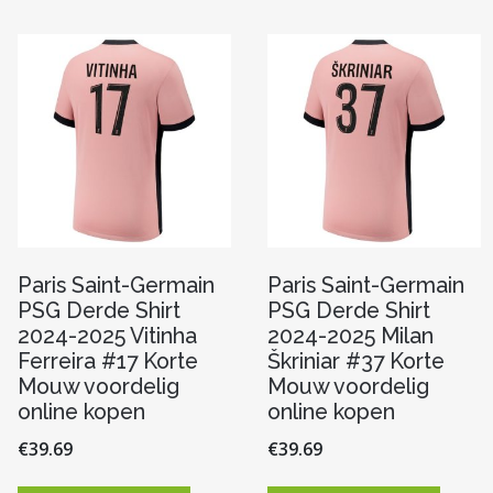
Deze
variaties.
optie
Deze
n
kan
optie
gekoze
kan
worde
gekozen
op
worden
pagina
de
op
produc
de
productpagina
Paris Saint-Germain
Paris Saint-Germain
PSG Derde Shirt
PSG Derde Shirt
2024-2025 Vitinha
2024-2025 Milan
Ferreira #17 Korte
Škriniar #37 Korte
Mouw voordelig
Mouw voordelig
online kopen
online kopen
€
39.69
€
39.69
Dit
Dit