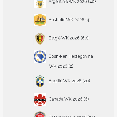
Argentinië WK 2026
40
producten
4
Australië WK 2026
4
producten
60
België WK 2026
60
producten
Bosnië en Herzegovina
2
WK 2026
2
producten
20
Brazilië WK 2026
20
producten
6
t
Canada WK 2026
6
producten
re
24
.