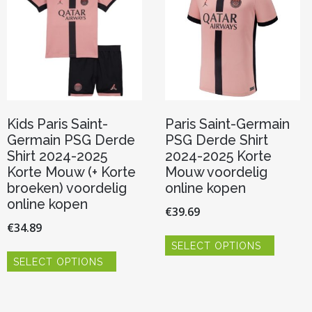
Kids Paris Saint-
Paris Saint-Germain
Germain PSG Derde
PSG Derde Shirt
Shirt 2024-2025
2024-2025 Korte
Korte Mouw (+ Korte
Mouw voordelig
broeken) voordelig
online kopen
online kopen
€
39.69
€
34.89
Dit
SELECT OPTIONS
product
Dit
heeft
SELECT OPTIONS
product
meerde
heeft
variaties.
meerdere
Deze
variaties.