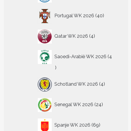
40
Portugal WK 2026
40
producten
4
Qatar WK 2026
4
producten
Saoedi-Arabië WK 2026
4
4
producten
4
Schotland WK 2026
4
producten
24
Senegal WK 2026
24
producten
69
Spanje WK 2026
69
producten