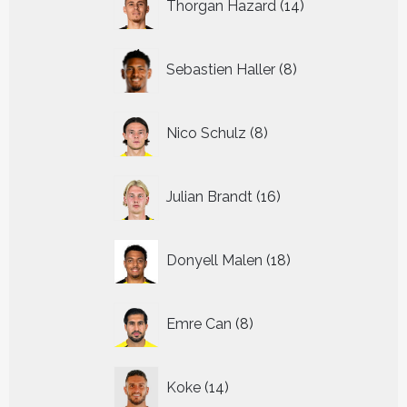
Thorgan Hazard
14
producten
8
Sebastien Haller
8
producten
8
Nico Schulz
8
producten
16
Julian Brandt
16
producten
18
Donyell Malen
18
producten
8
Emre Can
8
producten
14
Koke
14
producten