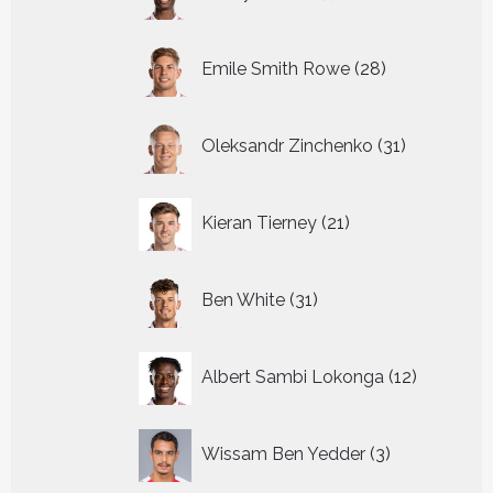
producten
28
Emile Smith Rowe
28
producten
31
Oleksandr Zinchenko
31
producten
21
Kieran Tierney
21
producten
31
Ben White
31
producten
12
Albert Sambi Lokonga
12
producte
3
Wissam Ben Yedder
3
producten