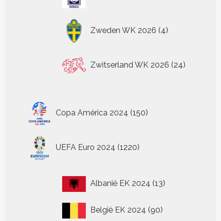
producten
4
Zweden WK 2026
4
producten
24
Zwitserland WK 2026
24
producten
150
Copa América 2024
150
producten
1220
UEFA Euro 2024
1220
producten
13
Albanië EK 2024
13
producten
90
België EK 2024
90
producten