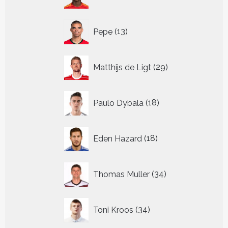
producten
13
Pepe
13
producten
29
Matthijs de Ligt
29
producten
18
Paulo Dybala
18
producten
18
Eden Hazard
18
producten
34
Thomas Muller
34
producten
34
Toni Kroos
34
producten