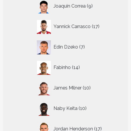
9
Joaquin Correa
9
producten
17
Yannick Carrasco
17
producten
7
Edin Dzeko
7
producten
14
Fabinho
14
producten
10
James Milner
10
producten
10
Naby Keita
10
producten
17
Jordan Henderson
17