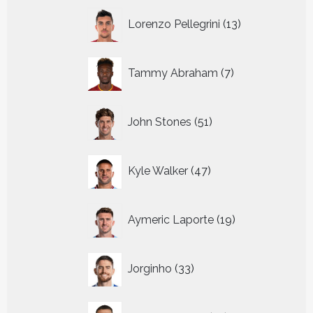
13
Lorenzo Pellegrini
13
producten
7
Tammy Abraham
7
producten
51
John Stones
51
producten
47
Kyle Walker
47
producten
19
Aymeric Laporte
19
producten
33
Jorginho
33
producten
19