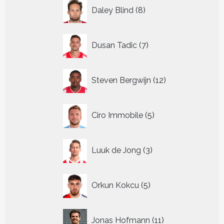
8
Daley Blind
8
producten
7
Dusan Tadic
7
producten
12
Steven Bergwijn
12
producten
5
Ciro Immobile
5
producten
3
Luuk de Jong
3
producten
5
Orkun Kokcu
5
producten
11
Jonas Hofmann
11