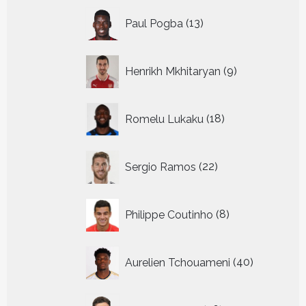
13
Paul Pogba
13
producten
9
Henrikh Mkhitaryan
9
producten
18
Romelu Lukaku
18
producten
22
Sergio Ramos
22
producten
8
Philippe Coutinho
8
producten
40
Aurelien Tchouameni
40
producten
26