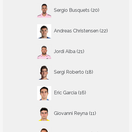
20
Sergio Busquets
20
producten
22
Andreas Christensen
22
producten
21
Jordi Alba
21
producten
18
Sergi Roberto
18
producten
16
Eric Garcia
16
producten
11
Giovanni Reyna
11
producten
14