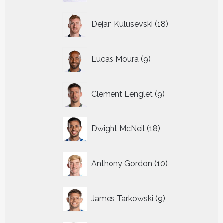
18
Dejan Kulusevski
18
producten
9
Lucas Moura
9
producten
9
Clement Lenglet
9
producten
18
Dwight McNeil
18
producten
10
Anthony Gordon
10
producten
9
James Tarkowski
9
producten