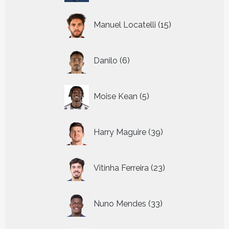
15
Manuel Locatelli
15
producten
6
Danilo
6
producten
5
Moise Kean
5
producten
39
Harry Maguire
39
producten
23
Vitinha Ferreira
23
producten
33
Nuno Mendes
33
producten