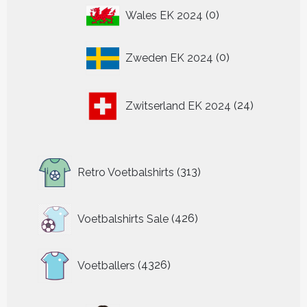
0
Wales EK 2024
0
producten
0
Zweden EK 2024
0
producten
24
Zwitserland EK 2024
24
producten
313
Retro Voetbalshirts
313
producten
426
Voetbalshirts Sale
426
producten
4326
Voetballers
4326
producten