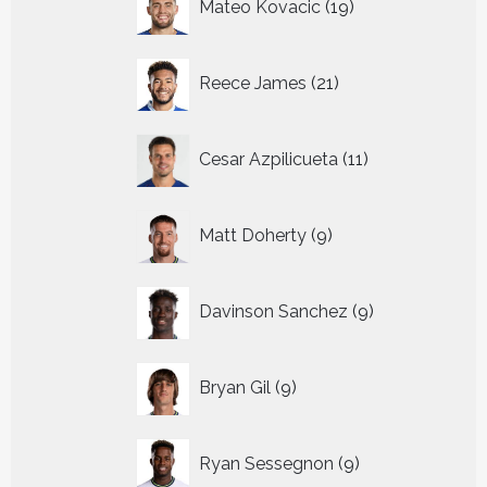
Mateo Kovacic
19
producten
21
Reece James
21
producten
11
Cesar Azpilicueta
11
producten
9
Matt Doherty
9
producten
9
Davinson Sanchez
9
producten
9
Bryan Gil
9
producten
9
Ryan Sessegnon
9
producten