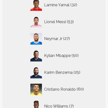
32
Lamine Yamal
32
producten
53
Lionel Messi
53
producten
27
Neymar Jr
27
producten
50
Kylian Mbappe
50
producten
25
Karim Benzema
25
producten
60
Cristiano Ronaldo
60
producten
7
Nico Williams
7