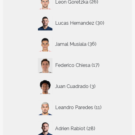
Leon Goretzka
26
producten
30
Lucas Hernandez
30
producten
36
Jamal Musiala
36
producten
17
Federico Chiesa
17
producten
3
Juan Cuadrado
3
producten
11
Leandro Paredes
11
producten
28
Adrien Rabiot
28
producten