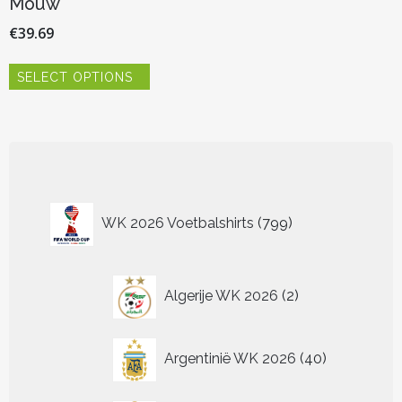
Mouw
€
39.69
Dit
SELECT OPTIONS
product
heeft
meerdere
variaties.
Deze
optie
kan
799
gekozen
WK 2026 Voetbalshirts
799
worden
producten
op
de
2
productpagina
Algerije WK 2026
2
producten
40
Argentinië WK 2026
40
producten