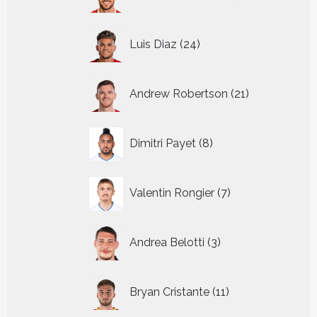
producten
24
Luis Diaz
24
producten
21
Andrew Robertson
21
producten
8
Dimitri Payet
8
producten
7
Valentin Rongier
7
producten
3
Andrea Belotti
3
producten
11
Bryan Cristante
11
producten