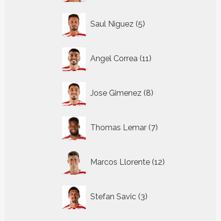
5
Saul Niguez
5
producten
11
Angel Correa
11
producten
8
Jose Gimenez
8
producten
7
Thomas Lemar
7
producten
12
Marcos Llorente
12
producten
3
Stefan Savic
3
producten