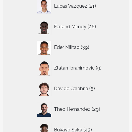
21
Lucas Vazquez
21
producten
26
Ferland Mendy
26
producten
39
Eder Militao
39
producten
9
Zlatan Ibrahimovic
9
producten
5
Davide Calabria
5
producten
29
Theo Hernandez
29
producten
43
Bukayo Saka
43