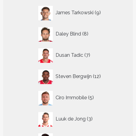
9
James Tarkowski
9
producten
8
Daley Blind
8
producten
7
Dusan Tadic
7
producten
12
Steven Bergwijn
12
producten
5
Ciro Immobile
5
producten
3
Luuk de Jong
3
producten