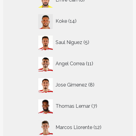
producten
14
Koke
14
producten
5
Saul Niguez
5
producten
11
Angel Correa
11
producten
8
Jose Gimenez
8
producten
7
Thomas Lemar
7
producten
12
Marcos Llorente
12
producten