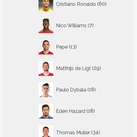
Cristiano Ronaldo
60
producten
7
Nico Williams
7
producten
13
Pepe
13
producten
29
Matthijs de Ligt
29
producten
18
Paulo Dybala
18
producten
18
Eden Hazard
18
producten
34
Thomas Muller
34
producten