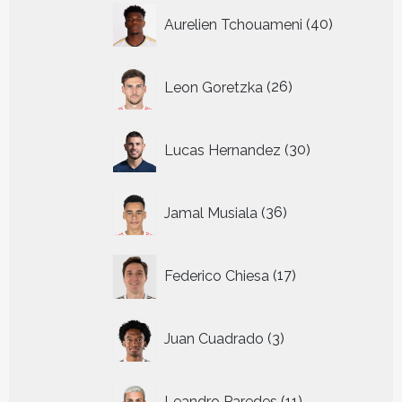
40
Aurelien Tchouameni
40
producten
26
Leon Goretzka
26
producten
30
Lucas Hernandez
30
producten
36
Jamal Musiala
36
producten
17
Federico Chiesa
17
producten
3
Juan Cuadrado
3
producten
11
Leandro Paredes
11