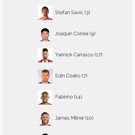
3
Stefan Savic
3
producten
9
Joaquin Correa
9
producten
17
Yannick Carrasco
17
producten
7
Edin Dzeko
7
producten
14
Fabinho
14
producten
10
James Milner
10
producten