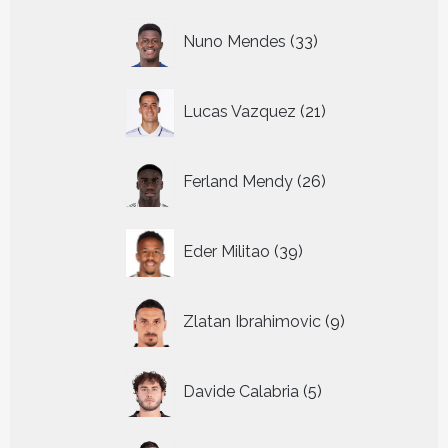
33
Nuno Mendes
33
producten
21
Lucas Vazquez
21
producten
26
Ferland Mendy
26
producten
39
Eder Militao
39
producten
9
Zlatan Ibrahimovic
9
producten
5
Davide Calabria
5
producten