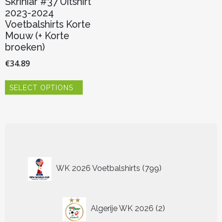
Škriniar #37 Uitshirt
2023-2024
Voetbalshirts Korte
Mouw (+ Korte
broeken)
€
34.89
Dit
SELECT OPTIONS
product
heeft
meerdere
variaties.
Deze
optie
kan
799
gekozen
WK 2026 Voetbalshirts
799
worden
producten
op
de
2
productpagina
Algerije WK 2026
2
producten