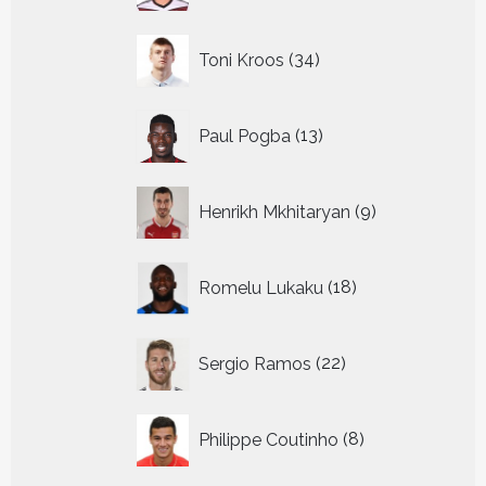
34
Toni Kroos
34
producten
13
Paul Pogba
13
producten
9
Henrikh Mkhitaryan
9
producten
18
Romelu Lukaku
18
producten
22
Sergio Ramos
22
producten
8
Philippe Coutinho
8
producten