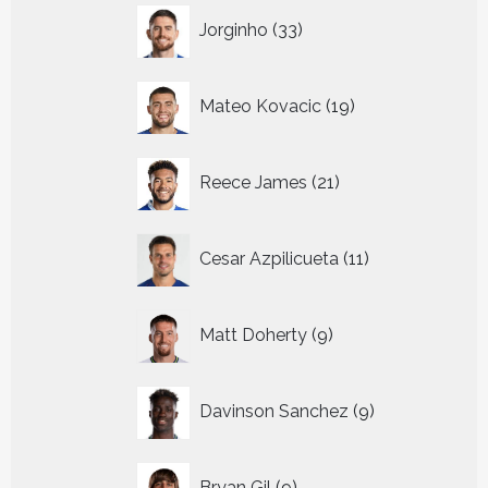
33
Jorginho
33
producten
19
Mateo Kovacic
19
producten
21
Reece James
21
producten
11
Cesar Azpilicueta
11
producten
9
Matt Doherty
9
producten
9
Davinson Sanchez
9
producten
9
Bryan Gil
9