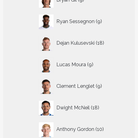
producten
9
Ryan Sessegnon
9
producten
18
Dejan Kulusevski
18
producten
9
Lucas Moura
9
producten
9
Clement Lenglet
9
producten
18
Dwight McNeil
18
producten
10
Anthony Gordon
10
producten