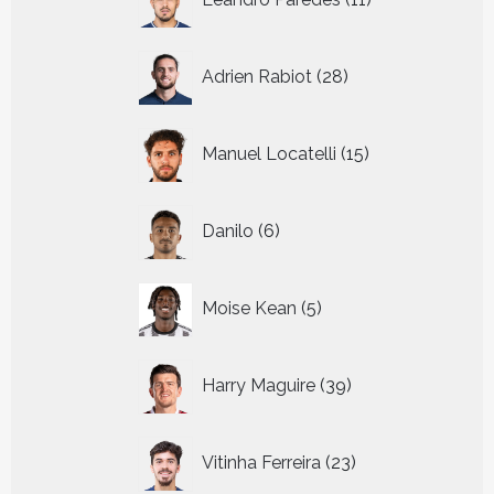
producten
28
Adrien Rabiot
28
producten
15
Manuel Locatelli
15
producten
6
Danilo
6
producten
5
Moise Kean
5
producten
39
Harry Maguire
39
producten
23
Vitinha Ferreira
23
producten