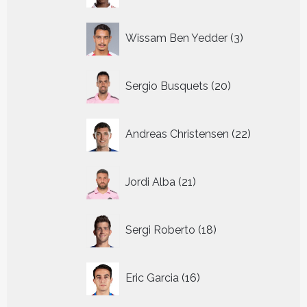
3
Wissam Ben Yedder
3
producten
20
Sergio Busquets
20
producten
22
Andreas Christensen
22
producten
21
Jordi Alba
21
producten
18
Sergi Roberto
18
producten
16
Eric Garcia
16
producten