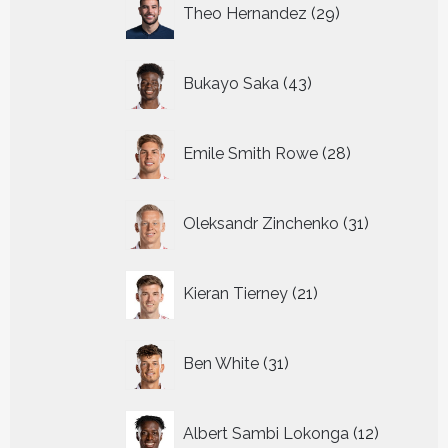
29
Theo Hernandez
29
producten
43
Bukayo Saka
43
producten
28
Emile Smith Rowe
28
producten
31
Oleksandr Zinchenko
31
producten
21
Kieran Tierney
21
producten
31
Ben White
31
producten
12
Albert Sambi Lokonga
12
producte