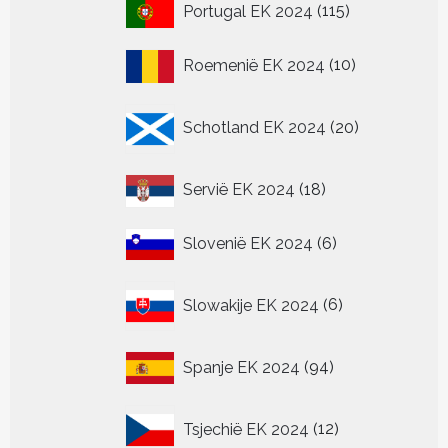
115
Portugal EK 2024
115
producten
10
Roemenië EK 2024
10
producten
20
Schotland EK 2024
20
producten
18
Servië EK 2024
18
producten
6
Slovenië EK 2024
6
producten
6
Slowakije EK 2024
6
producten
94
Spanje EK 2024
94
producten
12
Tsjechië EK 2024
12
producten