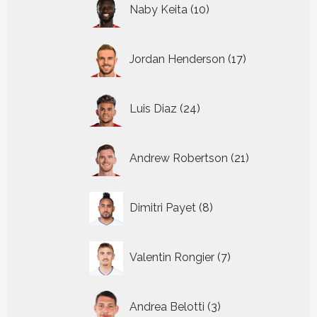
10
Naby Keita
10
producten
17
Jordan Henderson
17
producten
24
Luis Diaz
24
producten
21
Andrew Robertson
21
producten
8
Dimitri Payet
8
producten
7
Valentin Rongier
7
producten
3
Andrea Belotti
3
producten