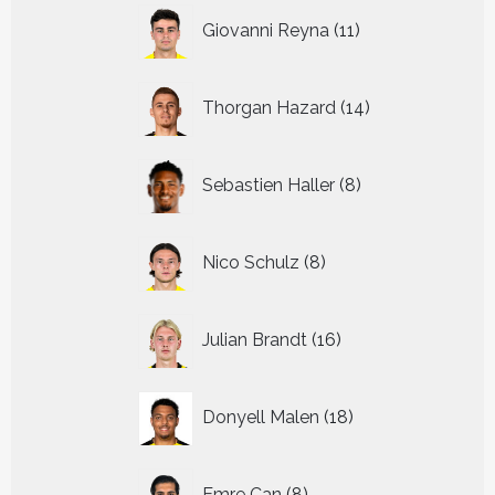
11
Giovanni Reyna
11
producten
14
Thorgan Hazard
14
producten
8
Sebastien Haller
8
producten
8
Nico Schulz
8
producten
16
Julian Brandt
16
producten
18
Donyell Malen
18
producten
8
Emre Can
8