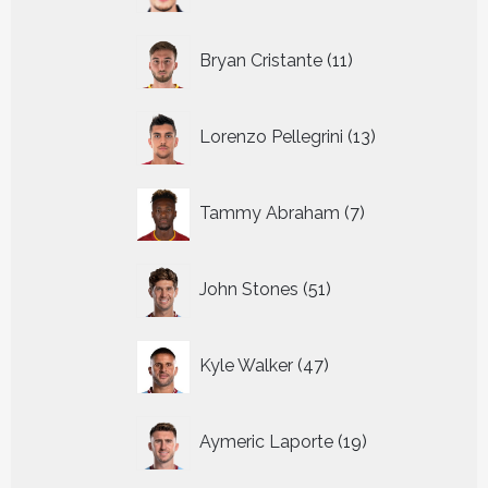
11
Bryan Cristante
11
producten
13
Lorenzo Pellegrini
13
producten
7
Tammy Abraham
7
producten
51
John Stones
51
producten
47
Kyle Walker
47
producten
19
Aymeric Laporte
19
producten