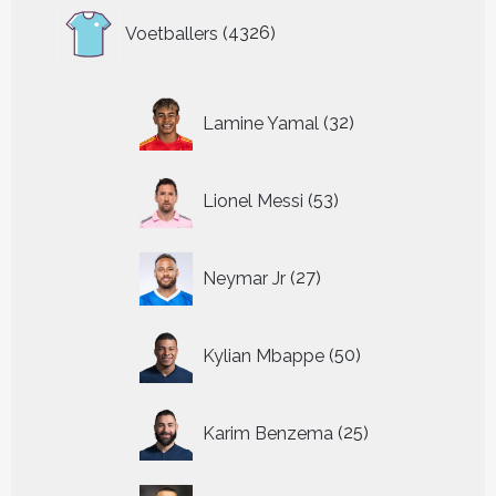
4326
Voetballers
4326
producten
32
Lamine Yamal
32
producten
53
Lionel Messi
53
producten
27
Neymar Jr
27
producten
50
Kylian Mbappe
50
producten
25
Karim Benzema
25
producten
60