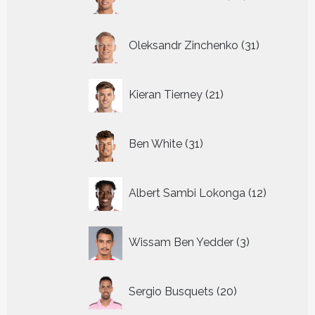
producten
31
Oleksandr Zinchenko
31
producten
21
Kieran Tierney
21
producten
31
Ben White
31
producten
12
Albert Sambi Lokonga
12
producte
3
Wissam Ben Yedder
3
producten
20
Sergio Busquets
20
producten