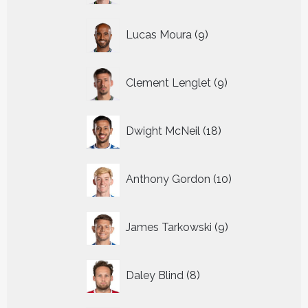
9
Lucas Moura
9
producten
9
Clement Lenglet
9
producten
18
Dwight McNeil
18
producten
10
Anthony Gordon
10
producten
9
James Tarkowski
9
producten
8
Daley Blind
8
producten