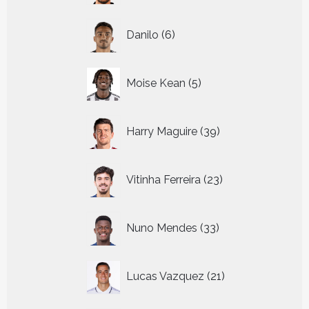
6
Danilo
6
producten
5
Moise Kean
5
producten
39
Harry Maguire
39
producten
23
Vitinha Ferreira
23
producten
33
Nuno Mendes
33
producten
21
Lucas Vazquez
21
producten