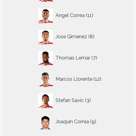
11
Angel Correa
11
producten
8
Jose Gimenez
8
producten
7
Thomas Lemar
7
producten
12
Marcos Llorente
12
producten
3
Stefan Savic
3
producten
9
Joaquin Correa
9
producten