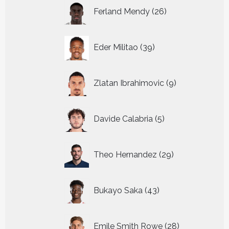
26
Ferland Mendy
26
producten
39
Eder Militao
39
producten
9
Zlatan Ibrahimovic
9
producten
5
Davide Calabria
5
producten
29
Theo Hernandez
29
producten
43
Bukayo Saka
43
producten
28
Emile Smith Rowe
28