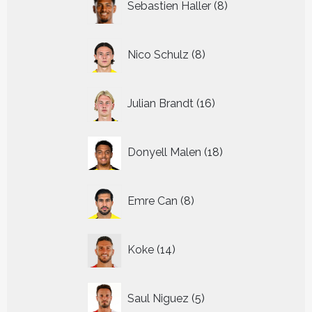
Sebastien Haller
8
producten
8
Nico Schulz
8
producten
16
Julian Brandt
16
producten
18
Donyell Malen
18
producten
8
Emre Can
8
producten
14
Koke
14
producten
5
Saul Niguez
5
producten