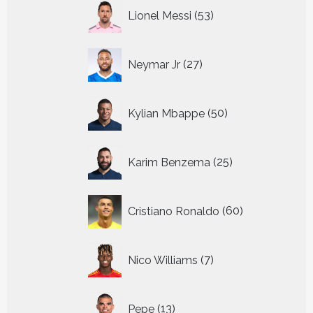
53
Lionel Messi
53
producten
27
Neymar Jr
27
producten
50
Kylian Mbappe
50
producten
25
Karim Benzema
25
producten
60
Cristiano Ronaldo
60
producten
7
Nico Williams
7
producten
13
Pepe
13