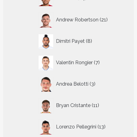
producten
21
Andrew Robertson
21
producten
8
Dimitri Payet
8
producten
7
Valentin Rongier
7
producten
3
Andrea Belotti
3
producten
11
Bryan Cristante
11
producten
13
Lorenzo Pellegrini
13
producten