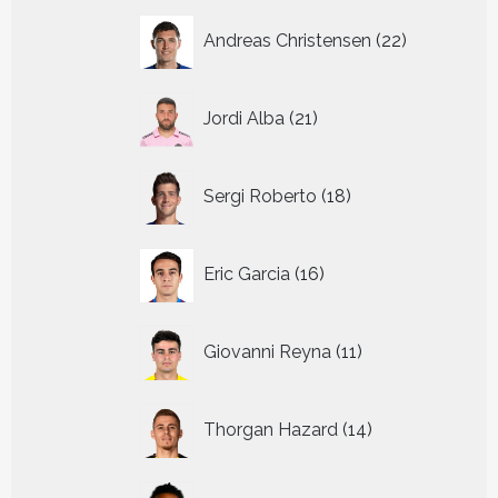
22
Andreas Christensen
22
producten
21
Jordi Alba
21
producten
18
Sergi Roberto
18
producten
16
Eric Garcia
16
producten
11
Giovanni Reyna
11
producten
14
Thorgan Hazard
14
producten
8