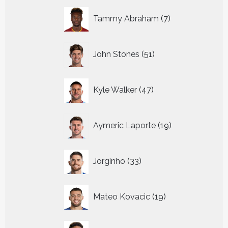
7
Tammy Abraham
7
producten
51
John Stones
51
producten
47
Kyle Walker
47
producten
19
Aymeric Laporte
19
producten
33
Jorginho
33
producten
19
Mateo Kovacic
19
producten
21