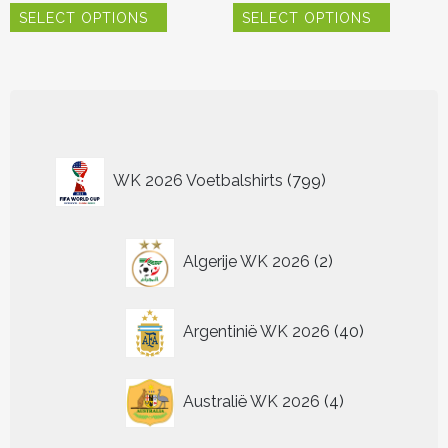
SELECT OPTIONS
SELECT OPTIONS
product
product
heeft
heeft
meerdere
meerder
variaties.
variaties.
Deze
Deze
optie
optie
kan
kan
799
gekozen
gekozen
WK 2026 Voetbalshirts
799
worden
worden
producten
op
op
de
de
2
productpagina
productp
Algerije WK 2026
2
producten
40
Argentinië WK 2026
40
producten
4
Australië WK 2026
4
producten