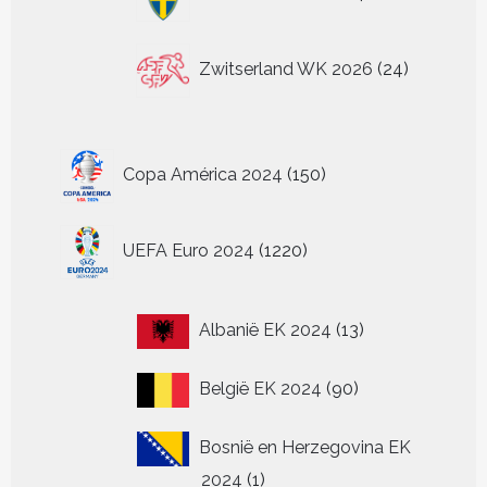
producten
24
Zwitserland WK 2026
24
producten
150
Copa América 2024
150
producten
1220
UEFA Euro 2024
1220
producten
13
Albanië EK 2024
13
producten
90
België EK 2024
90
producten
Bosnië en Herzegovina EK
1
2024
1