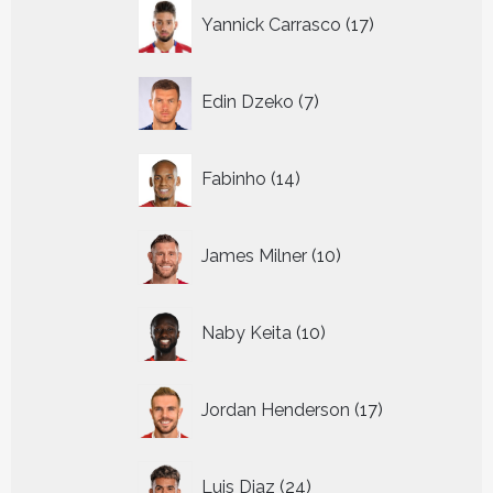
17
Yannick Carrasco
17
producten
7
Edin Dzeko
7
producten
14
Fabinho
14
producten
10
James Milner
10
producten
10
Naby Keita
10
producten
17
Jordan Henderson
17
producten
24
Luis Diaz
24