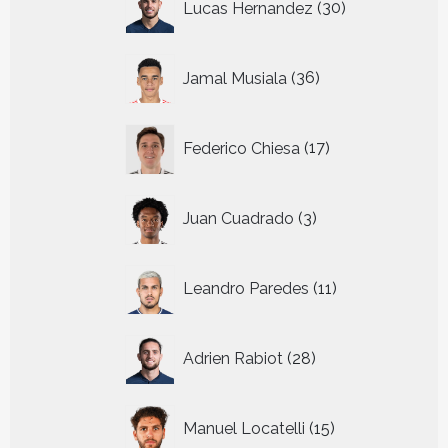
Lucas Hernandez
30
producten
36
Jamal Musiala
36
producten
17
Federico Chiesa
17
producten
3
Juan Cuadrado
3
producten
11
Leandro Paredes
11
producten
28
Adrien Rabiot
28
producten
15
Manuel Locatelli
15
producten