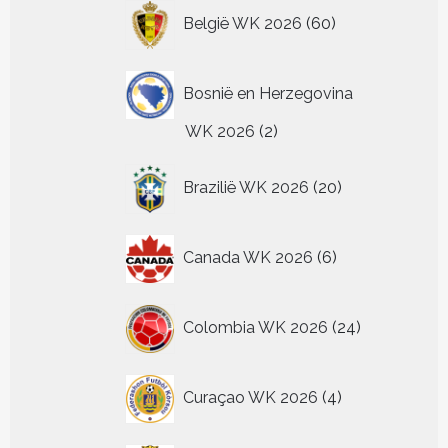
60
België WK 2026
60
producten
Bosnië en Herzegovina
2
WK 2026
2
producten
20
Brazilië WK 2026
20
producten
6
Canada WK 2026
6
producten
24
Colombia WK 2026
24
producten
4
Curaçao WK 2026
4
producten