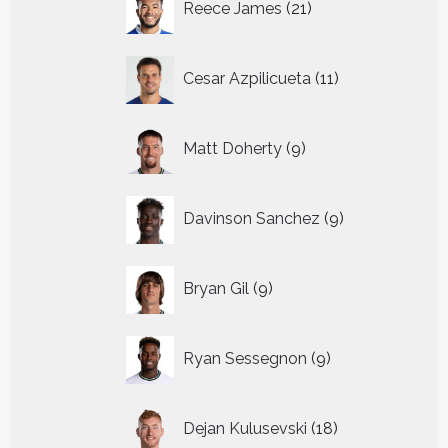
Reece James
21
producten
11
Cesar Azpilicueta
11
producten
9
Matt Doherty
9
producten
9
Davinson Sanchez
9
producten
9
Bryan Gil
9
producten
9
Ryan Sessegnon
9
producten
18
Dejan Kulusevski
18
producten