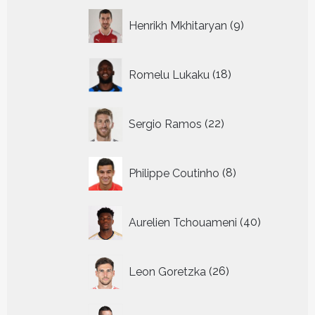
9
Henrikh Mkhitaryan
9
producten
18
Romelu Lukaku
18
producten
22
Sergio Ramos
22
producten
8
Philippe Coutinho
8
producten
40
Aurelien Tchouameni
40
producten
26
Leon Goretzka
26
producten
30