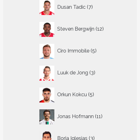
7
Dusan Tadic
7
producten
12
Steven Bergwijn
12
producten
5
Ciro Immobile
5
producten
3
Luuk de Jong
3
producten
5
Orkun Kokcu
5
producten
11
Jonas Hofmann
11
producten
3
Borja Iglesias
3