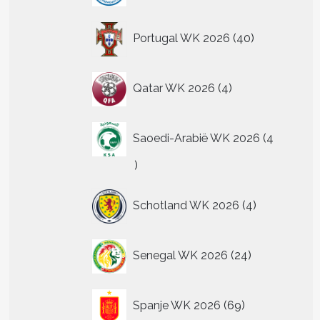
40
Portugal WK 2026
40
producten
4
Qatar WK 2026
4
producten
Saoedi-Arabië WK 2026
4
4
producten
4
Schotland WK 2026
4
producten
24
Senegal WK 2026
24
producten
69
Spanje WK 2026
69
producten