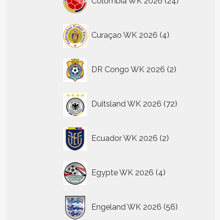
Colombia WK 2026
24
producten
4
Curaçao WK 2026
4
producten
2
DR Congo WK 2026
2
producten
72
Duitsland WK 2026
72
producten
2
Ecuador WK 2026
2
producten
4
Egypte WK 2026
4
producten
56
Engeland WK 2026
56
producten