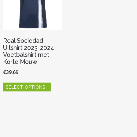
Real Sociedad
Uitshirt 2023-2024
Voetbalshirt met
Korte Mouw
€
39.69
Dit
SELECT OPTIONS
product
heeft
meerdere
variaties.
Deze
optie
kan
gekozen