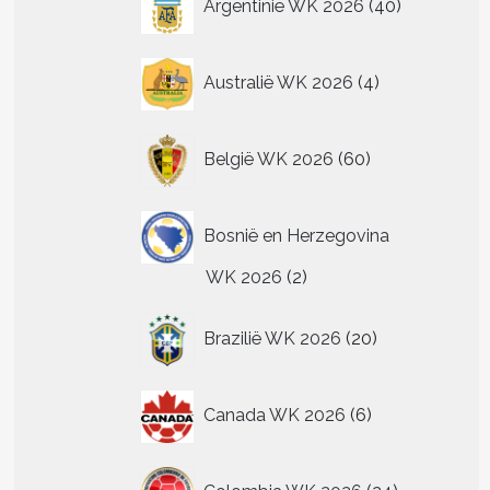
Argentinië WK 2026
40
producten
4
Australië WK 2026
4
producten
60
België WK 2026
60
producten
Bosnië en Herzegovina
2
WK 2026
2
producten
20
Brazilië WK 2026
20
producten
6
Canada WK 2026
6
producten
24