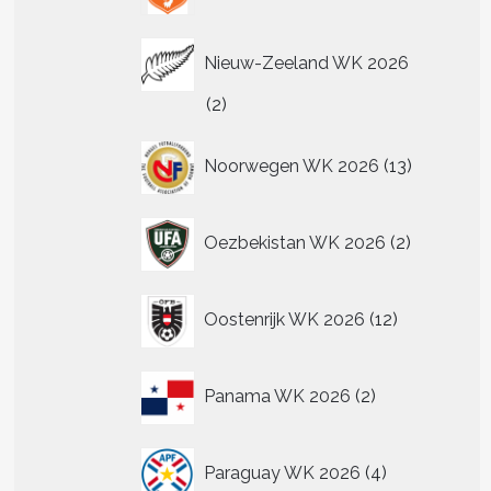
Nieuw-Zeeland WK 2026
2
2
producten
13
Noorwegen WK 2026
13
producten
2
Oezbekistan WK 2026
2
producten
12
Oostenrijk WK 2026
12
producten
2
Panama WK 2026
2
producten
4
Paraguay WK 2026
4
producten