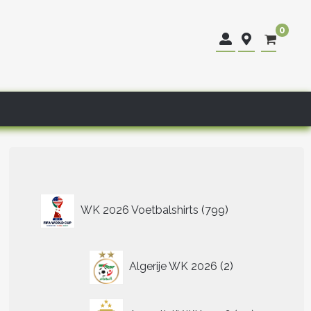
0
799
WK 2026 Voetbalshirts
799
producten
2
Algerije WK 2026
2
producten
40