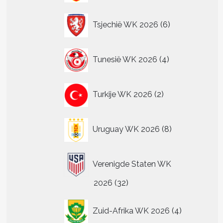
6
Tsjechië WK 2026
6
producten
4
Tunesië WK 2026
4
producten
2
Turkije WK 2026
2
producten
8
Uruguay WK 2026
8
producten
Verenigde Staten WK
32
2026
32
producten
4
Zuid-Afrika WK 2026
4
producten