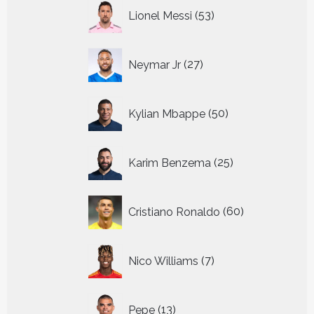
53
Lionel Messi
53
producten
27
Neymar Jr
27
producten
50
Kylian Mbappe
50
producten
25
Karim Benzema
25
producten
60
Cristiano Ronaldo
60
producten
7
Nico Williams
7
producten
13
Pepe
13