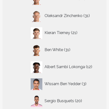
producten
31
Oleksandr Zinchenko
31
producten
21
Kieran Tierney
21
producten
31
Ben White
31
producten
12
Albert Sambi Lokonga
12
producte
3
Wissam Ben Yedder
3
producten
20
Sergio Busquets
20
producten