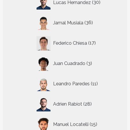
Lucas Hernandez
30
producten
36
Jamal Musiala
36
producten
17
Federico Chiesa
17
producten
3
Juan Cuadrado
3
producten
11
Leandro Paredes
11
producten
28
Adrien Rabiot
28
producten
15
Manuel Locatelli
15
producten