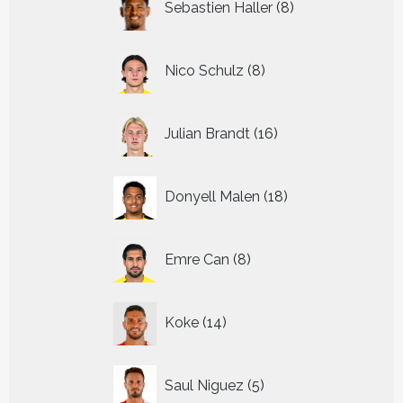
Sebastien Haller
8
producten
8
Nico Schulz
8
producten
16
Julian Brandt
16
producten
18
Donyell Malen
18
producten
8
Emre Can
8
producten
14
Koke
14
producten
5
Saul Niguez
5
producten