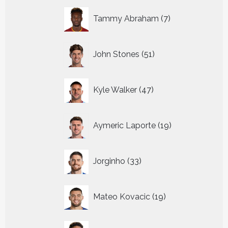
7
Tammy Abraham
7
producten
51
John Stones
51
producten
47
Kyle Walker
47
producten
19
Aymeric Laporte
19
producten
33
Jorginho
33
producten
19
Mateo Kovacic
19
producten
21