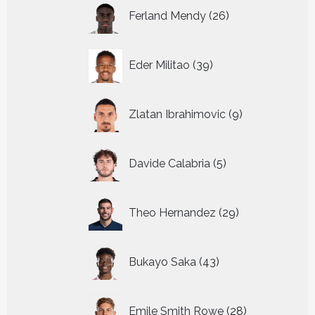
26
Ferland Mendy
26
producten
39
Eder Militao
39
producten
9
Zlatan Ibrahimovic
9
producten
5
Davide Calabria
5
producten
29
Theo Hernandez
29
producten
43
Bukayo Saka
43
producten
28
Emile Smith Rowe
28