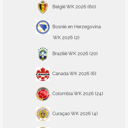
60
België WK 2026
60
producten
Bosnië en Herzegovina
2
WK 2026
2
producten
20
Brazilië WK 2026
20
producten
6
Canada WK 2026
6
producten
24
Colombia WK 2026
24
producten
4
Curaçao WK 2026
4
producten