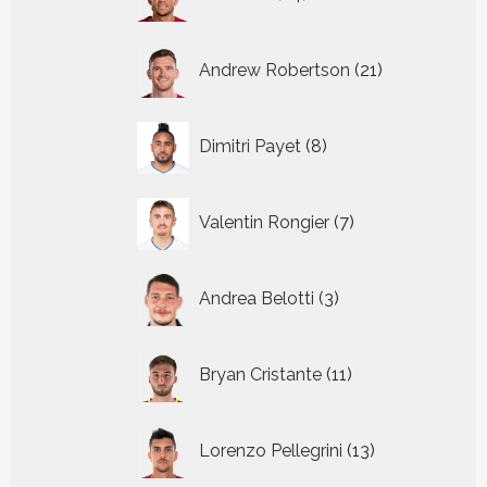
producten
21
Andrew Robertson
21
producten
8
Dimitri Payet
8
producten
7
Valentin Rongier
7
producten
3
Andrea Belotti
3
producten
11
Bryan Cristante
11
producten
13
Lorenzo Pellegrini
13
producten