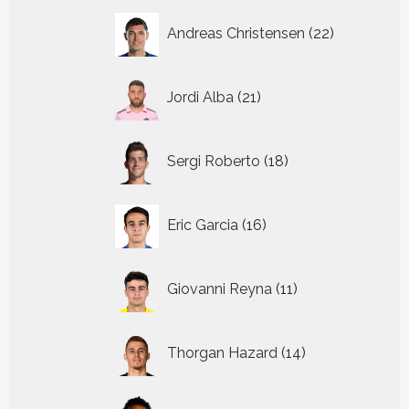
22
Andreas Christensen
22
producten
21
Jordi Alba
21
producten
18
Sergi Roberto
18
producten
16
Eric Garcia
16
producten
11
Giovanni Reyna
11
producten
14
Thorgan Hazard
14
producten
8