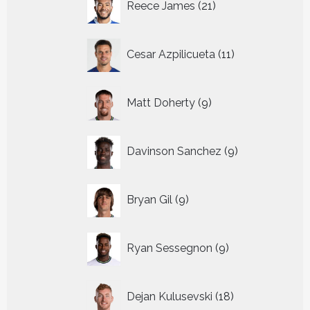
Reece James
21
producten
11
Cesar Azpilicueta
11
producten
9
Matt Doherty
9
producten
9
Davinson Sanchez
9
producten
9
Bryan Gil
9
producten
9
Ryan Sessegnon
9
producten
18
Dejan Kulusevski
18
producten