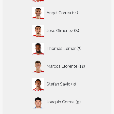
11
Angel Correa
11
producten
8
Jose Gimenez
8
producten
7
Thomas Lemar
7
producten
12
Marcos Llorente
12
producten
3
Stefan Savic
3
producten
9
Joaquin Correa
9
producten