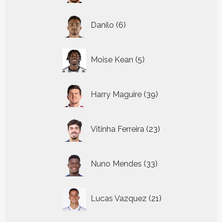
6
Danilo
6
producten
5
Moise Kean
5
producten
39
Harry Maguire
39
producten
23
Vitinha Ferreira
23
producten
33
Nuno Mendes
33
producten
21
Lucas Vazquez
21
producten