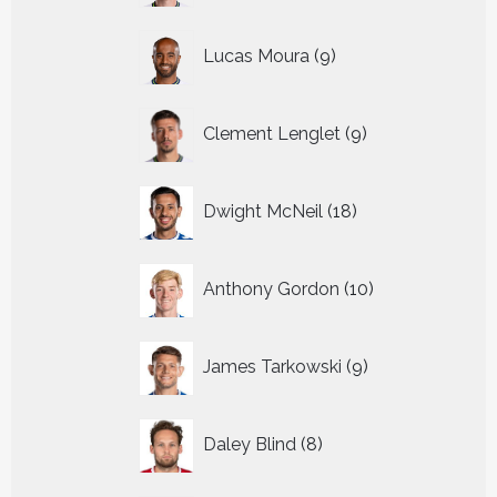
9
Lucas Moura
9
producten
9
Clement Lenglet
9
producten
18
Dwight McNeil
18
producten
10
Anthony Gordon
10
producten
9
James Tarkowski
9
producten
8
Daley Blind
8
producten