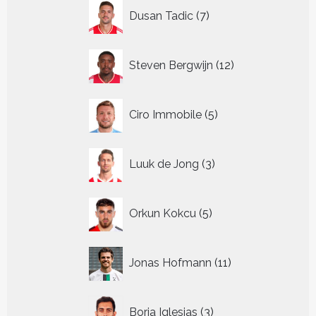
7
Dusan Tadic
7
producten
12
Steven Bergwijn
12
producten
5
Ciro Immobile
5
producten
3
Luuk de Jong
3
producten
5
Orkun Kokcu
5
producten
11
Jonas Hofmann
11
producten
3
Borja Iglesias
3