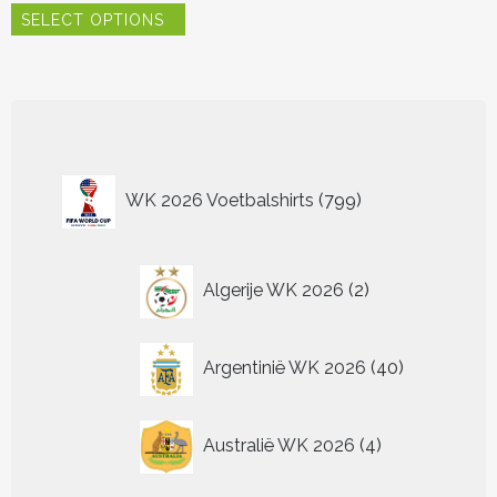
SELECT OPTIONS
product
heeft
meerdere
variaties.
Deze
optie
kan
799
gekozen
WK 2026 Voetbalshirts
799
worden
producten
op
de
2
productpagina
Algerije WK 2026
2
producten
40
Argentinië WK 2026
40
producten
4
Australië WK 2026
4
producten