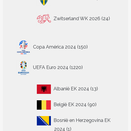
producten
24
Zwitserland WK 2026
24
producten
150
Copa América 2024
150
producten
1220
UEFA Euro 2024
1220
producten
13
Albanië EK 2024
13
producten
90
België EK 2024
90
producten
Bosnië en Herzegovina EK
1
2024
1