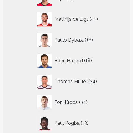
producten
29
Matthijs de Ligt
29
producten
18
Paulo Dybala
18
producten
18
Eden Hazard
18
producten
34
Thomas Muller
34
producten
34
Toni Kroos
34
producten
13
Paul Pogba
13
producten