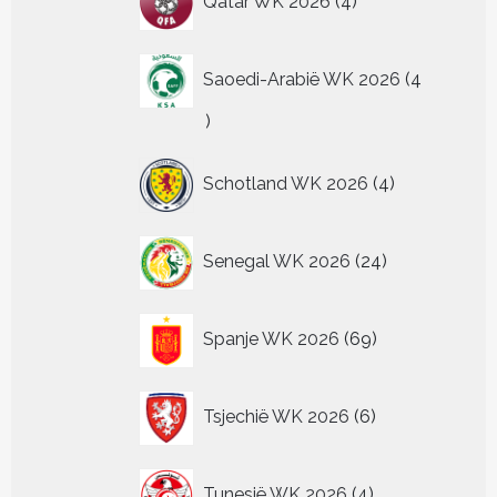
Qatar WK 2026
4
producten
Saoedi-Arabië WK 2026
4
4
producten
4
Schotland WK 2026
4
producten
24
Senegal WK 2026
24
producten
69
Spanje WK 2026
69
producten
6
Tsjechië WK 2026
6
producten
4
Tunesië WK 2026
4