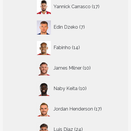
17
Yannick Carrasco
17
producten
7
Edin Dzeko
7
producten
14
Fabinho
14
producten
10
James Milner
10
producten
10
Naby Keita
10
producten
17
Jordan Henderson
17
producten
24
Luis Diaz
24