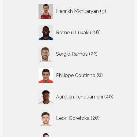
9
Henrikh Mkhitaryan
9
producten
18
Romelu Lukaku
18
producten
22
Sergio Ramos
22
producten
8
Philippe Coutinho
8
producten
40
Aurelien Tchouameni
40
producten
26
Leon Goretzka
26
producten
30