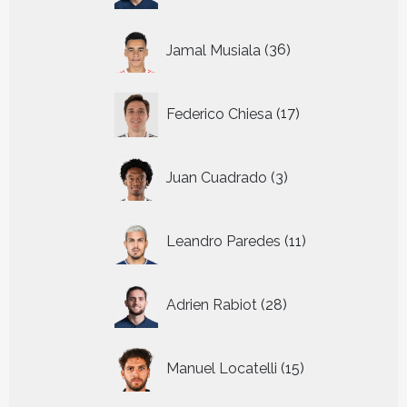
36
Jamal Musiala
36
producten
17
Federico Chiesa
17
producten
3
Juan Cuadrado
3
producten
11
Leandro Paredes
11
producten
28
Adrien Rabiot
28
producten
15
Manuel Locatelli
15
producten