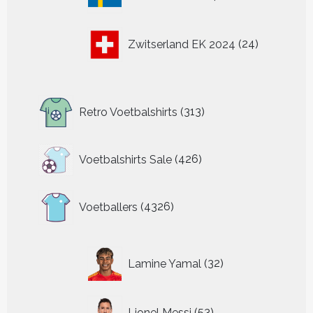
producten
24
Zwitserland EK 2024
24
producten
313
Retro Voetbalshirts
313
producten
426
Voetbalshirts Sale
426
producten
4326
Voetballers
4326
producten
32
Lamine Yamal
32
producten
53
Lionel Messi
53