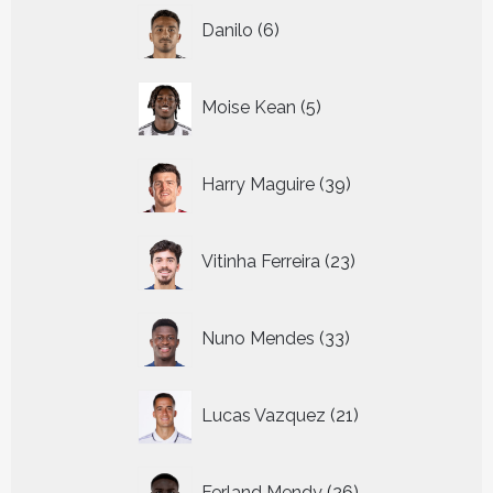
6
Danilo
6
producten
5
Moise Kean
5
producten
39
Harry Maguire
39
producten
23
Vitinha Ferreira
23
producten
33
Nuno Mendes
33
producten
21
Lucas Vazquez
21
producten
26
Ferland Mendy
26