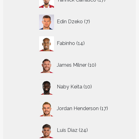
producten
7
Edin Dzeko
7
producten
14
Fabinho
14
producten
10
James Milner
10
producten
10
Naby Keita
10
producten
17
Jordan Henderson
17
producten
24
Luis Diaz
24
producten