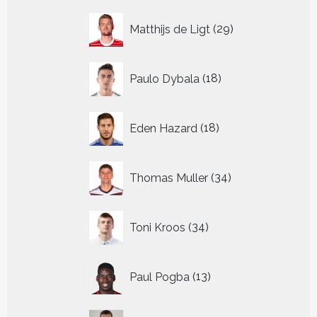
29
Matthijs de Ligt
29
producten
18
Paulo Dybala
18
producten
18
Eden Hazard
18
producten
34
Thomas Muller
34
producten
34
Toni Kroos
34
producten
13
Paul Pogba
13
producten
9