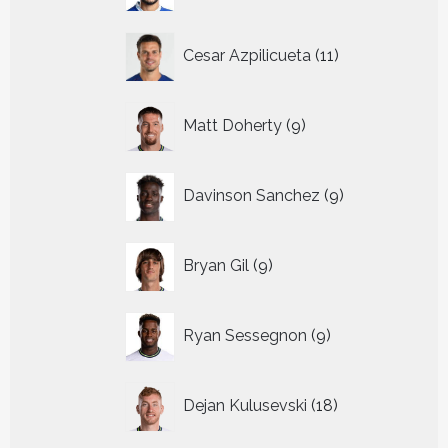
11
Cesar Azpilicueta
11
producten
9
Matt Doherty
9
producten
9
Davinson Sanchez
9
producten
9
Bryan Gil
9
producten
9
Ryan Sessegnon
9
producten
18
Dejan Kulusevski
18
producten