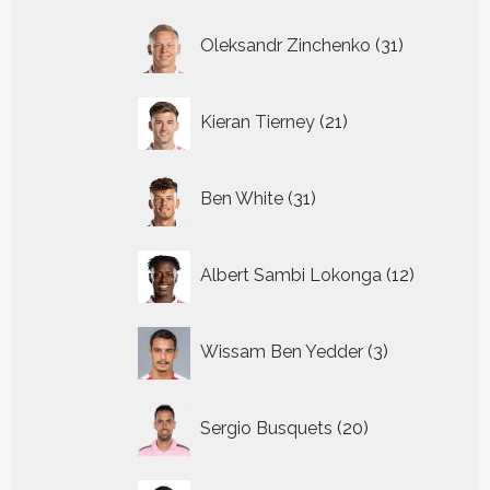
31
Oleksandr Zinchenko
31
producten
21
Kieran Tierney
21
producten
31
Ben White
31
producten
12
Albert Sambi Lokonga
12
producte
3
Wissam Ben Yedder
3
producten
20
Sergio Busquets
20
producten