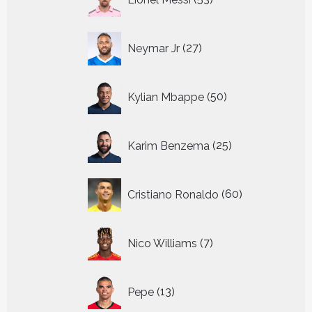
producten
27
Neymar Jr
27
producten
50
Kylian Mbappe
50
producten
25
Karim Benzema
25
producten
60
Cristiano Ronaldo
60
producten
7
Nico Williams
7
producten
13
Pepe
13
producten