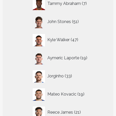
7
Tammy Abraham
7
producten
51
John Stones
51
producten
47
Kyle Walker
47
producten
19
Aymeric Laporte
19
producten
33
Jorginho
33
producten
19
Mateo Kovacic
19
producten
21
Reece James
21
producten