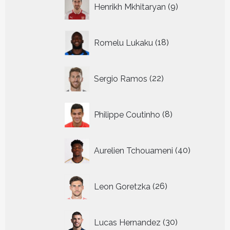
Henrikh Mkhitaryan
9
producten
18
Romelu Lukaku
18
producten
22
Sergio Ramos
22
producten
8
Philippe Coutinho
8
producten
40
Aurelien Tchouameni
40
producten
26
Leon Goretzka
26
producten
30
Lucas Hernandez
30
producten