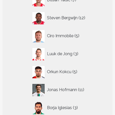
producten
12
Steven Bergwijn
12
producten
5
Ciro Immobile
5
producten
3
Luuk de Jong
3
producten
5
Orkun Kokcu
5
producten
11
Jonas Hofmann
11
producten
3
Borja Iglesias
3
producten