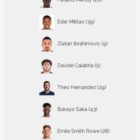
producten
39
Eder Militao
39
producten
9
Zlatan Ibrahimovic
9
producten
5
Davide Calabria
5
producten
29
Theo Hernandez
29
producten
43
Bukayo Saka
43
producten
28
Emile Smith Rowe
28
producten