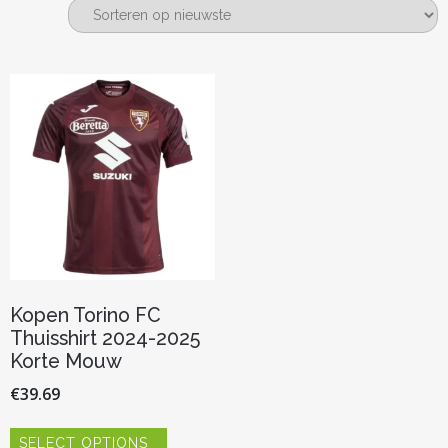
Kopen Torino FC
Thuisshirt 2024-2025
Korte Mouw
€
39.69
Dit
SELECT OPTIONS
product