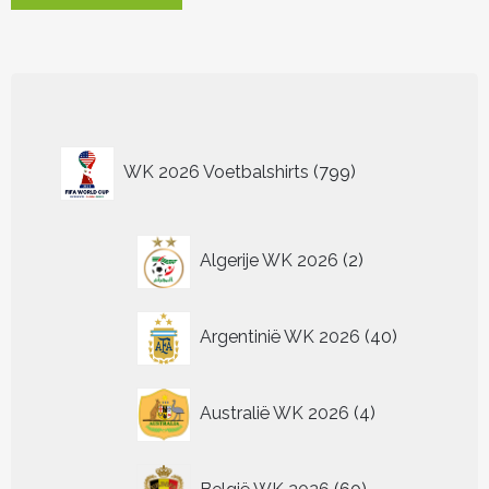
heeft
meerdere
variaties.
Deze
optie
kan
799
gekozen
WK 2026 Voetbalshirts
799
worden
producten
op
de
2
productpagina
Algerije WK 2026
2
producten
40
Argentinië WK 2026
40
producten
4
Australië WK 2026
4
producten
60