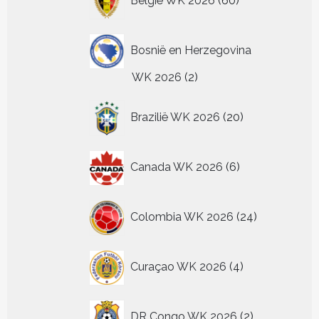
België WK 2026
60
producten
Bosnië en Herzegovina
2
WK 2026
2
producten
20
Brazilië WK 2026
20
producten
6
Canada WK 2026
6
producten
24
Colombia WK 2026
24
producten
4
Curaçao WK 2026
4
producten
2
DR Congo WK 2026
2