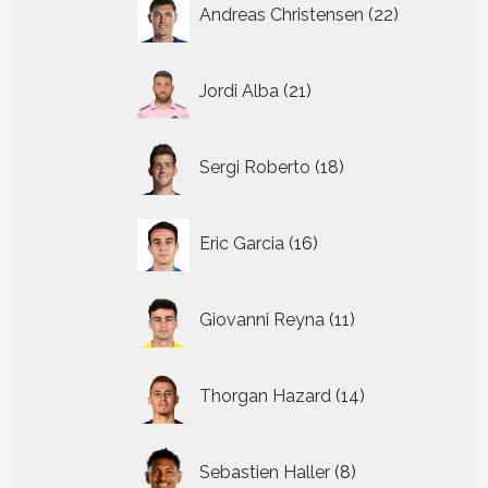
22
Andreas Christensen
22
producten
21
Jordi Alba
21
producten
18
Sergi Roberto
18
producten
16
Eric Garcia
16
producten
11
Giovanni Reyna
11
producten
14
Thorgan Hazard
14
producten
8
Sebastien Haller
8
producten