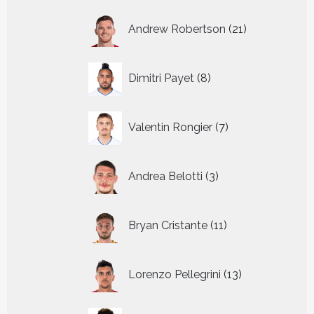
21
Andrew Robertson
21
producten
8
Dimitri Payet
8
producten
7
Valentin Rongier
7
producten
3
Andrea Belotti
3
producten
11
Bryan Cristante
11
producten
13
Lorenzo Pellegrini
13
producten