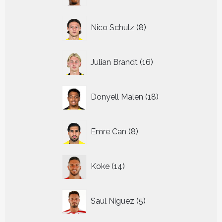
8
Nico Schulz
8
producten
16
Julian Brandt
16
producten
18
Donyell Malen
18
producten
8
Emre Can
8
producten
14
Koke
14
producten
5
Saul Niguez
5
producten