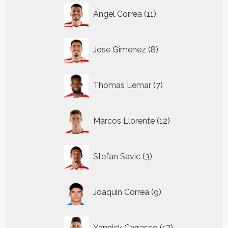
11
Angel Correa
11
producten
8
Jose Gimenez
8
producten
7
Thomas Lemar
7
producten
12
Marcos Llorente
12
producten
3
Stefan Savic
3
producten
9
Joaquin Correa
9
producten
17
Yannick Carrasco
17