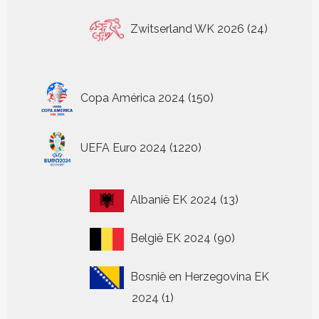
24
Zwitserland WK 2026
24
producten
150
Copa América 2024
150
producten
1220
UEFA Euro 2024
1220
producten
13
Albanië EK 2024
13
producten
90
België EK 2024
90
producten
Bosnië en Herzegovina EK
1
2024
1
product