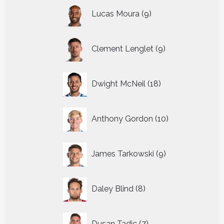
9
Lucas Moura
9
producten
9
Clement Lenglet
9
producten
18
Dwight McNeil
18
producten
10
Anthony Gordon
10
producten
9
James Tarkowski
9
producten
8
Daley Blind
8
producten
7
Dusan Tadic
7