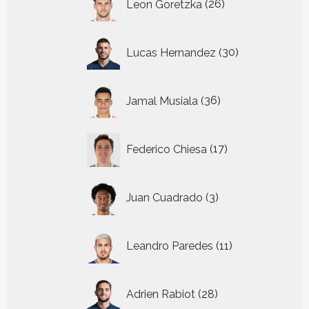
Leon Goretzka
26
producten
30
Lucas Hernandez
30
producten
36
Jamal Musiala
36
producten
17
Federico Chiesa
17
producten
3
Juan Cuadrado
3
producten
11
Leandro Paredes
11
producten
28
Adrien Rabiot
28
producten