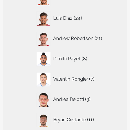
producten
24
Luis Diaz
24
producten
21
Andrew Robertson
21
producten
8
Dimitri Payet
8
producten
7
Valentin Rongier
7
producten
3
Andrea Belotti
3
producten
11
Bryan Cristante
11
producten