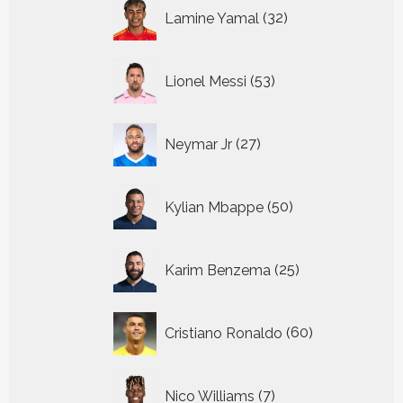
32
Lamine Yamal
32
producten
53
Lionel Messi
53
producten
27
Neymar Jr
27
producten
50
Kylian Mbappe
50
producten
25
Karim Benzema
25
producten
60
Cristiano Ronaldo
60
producten
7
Nico Williams
7