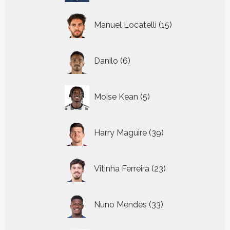
15
Manuel Locatelli
15
producten
6
Danilo
6
producten
5
Moise Kean
5
producten
39
Harry Maguire
39
producten
23
Vitinha Ferreira
23
producten
33
Nuno Mendes
33
producten