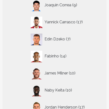
9
Joaquin Correa
9
producten
17
Yannick Carrasco
17
producten
7
Edin Dzeko
7
producten
14
Fabinho
14
producten
10
James Milner
10
producten
10
Naby Keita
10
producten
17
Jordan Henderson
17