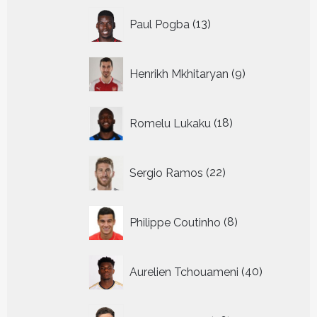
13
Paul Pogba
13
producten
9
Henrikh Mkhitaryan
9
producten
18
Romelu Lukaku
18
producten
22
Sergio Ramos
22
producten
8
Philippe Coutinho
8
producten
40
Aurelien Tchouameni
40
producten
26