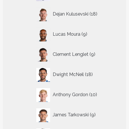
18
Dejan Kulusevski
18
producten
9
Lucas Moura
9
producten
9
Clement Lenglet
9
producten
18
Dwight McNeil
18
producten
10
Anthony Gordon
10
producten
9
James Tarkowski
9
producten