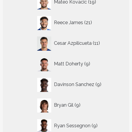
Mateo Kovacic
19
producten
21
Reece James
21
producten
11
Cesar Azpilicueta
11
producten
9
Matt Doherty
9
producten
9
Davinson Sanchez
9
producten
9
Bryan Gil
9
producten
9
Ryan Sessegnon
9
producten