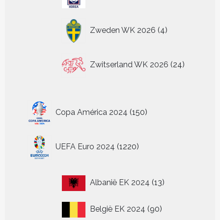
producten
4
Zweden WK 2026
4
producten
24
Zwitserland WK 2026
24
producten
150
Copa América 2024
150
producten
1220
UEFA Euro 2024
1220
producten
13
Albanië EK 2024
13
producten
90
België EK 2024
90
producten