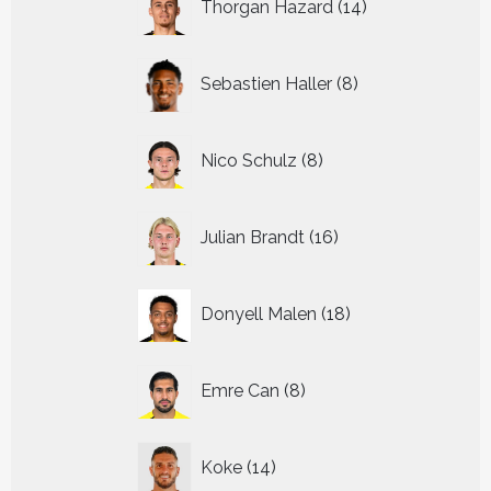
Thorgan Hazard
14
producten
8
Sebastien Haller
8
producten
8
Nico Schulz
8
producten
16
Julian Brandt
16
producten
18
Donyell Malen
18
producten
8
Emre Can
8
producten
14
Koke
14
producten