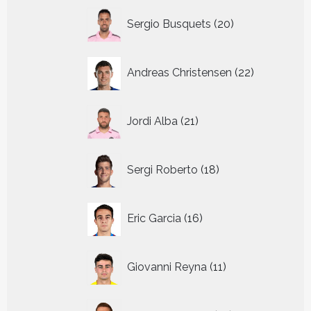
20
Sergio Busquets
20
producten
22
Andreas Christensen
22
producten
21
Jordi Alba
21
producten
18
Sergi Roberto
18
producten
16
Eric Garcia
16
producten
11
Giovanni Reyna
11
producten
14