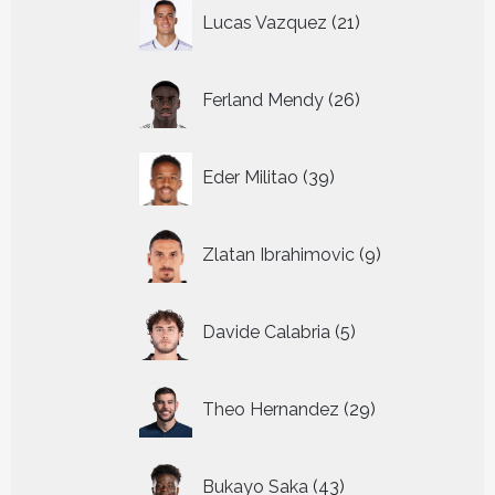
21
Lucas Vazquez
21
producten
26
Ferland Mendy
26
producten
39
Eder Militao
39
producten
9
Zlatan Ibrahimovic
9
producten
5
Davide Calabria
5
producten
29
Theo Hernandez
29
producten
43
Bukayo Saka
43