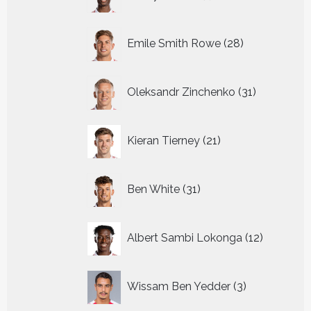
producten
28
Emile Smith Rowe
28
producten
31
Oleksandr Zinchenko
31
producten
21
Kieran Tierney
21
producten
31
Ben White
31
producten
12
Albert Sambi Lokonga
12
producte
3
Wissam Ben Yedder
3
producten