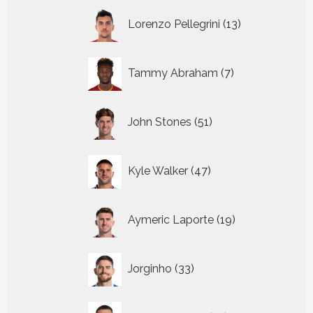
13
Lorenzo Pellegrini
13
producten
7
Tammy Abraham
7
producten
51
John Stones
51
producten
47
Kyle Walker
47
producten
19
Aymeric Laporte
19
producten
33
Jorginho
33
producten
19