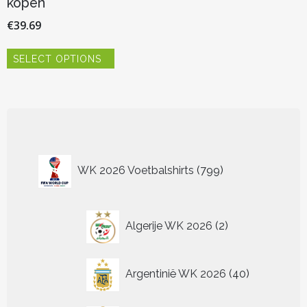
kopen
€
39.69
Dit
SELECT OPTIONS
product
heeft
meerdere
variaties.
Deze
optie
kan
799
gekozen
WK 2026 Voetbalshirts
799
worden
producten
op
de
2
productpagina
Algerije WK 2026
2
producten
40
Argentinië WK 2026
40
producten