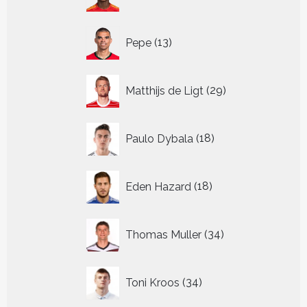
producten
13
Pepe
13
producten
29
Matthijs de Ligt
29
producten
18
Paulo Dybala
18
producten
18
Eden Hazard
18
producten
34
Thomas Muller
34
producten
34
Toni Kroos
34
producten