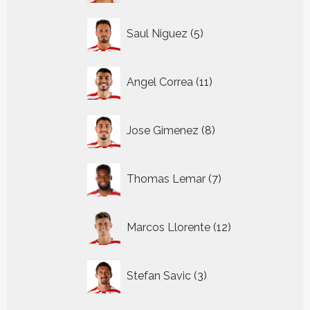
5
Saul Niguez
5
producten
11
Angel Correa
11
producten
8
Jose Gimenez
8
producten
7
Thomas Lemar
7
producten
12
Marcos Llorente
12
producten
3
Stefan Savic
3
producten