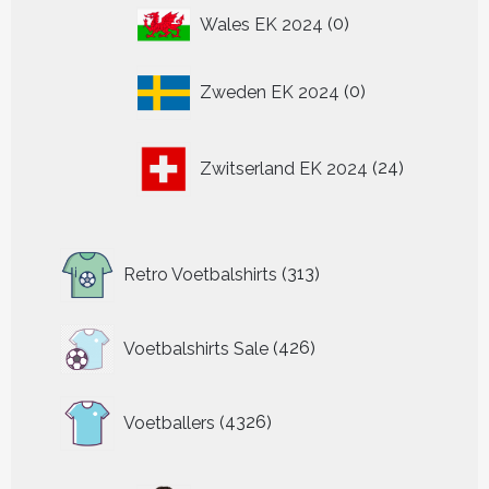
0
Wales EK 2024
0
producten
0
Zweden EK 2024
0
producten
24
Zwitserland EK 2024
24
producten
313
Retro Voetbalshirts
313
producten
426
Voetbalshirts Sale
426
producten
4326
Voetballers
4326
producten