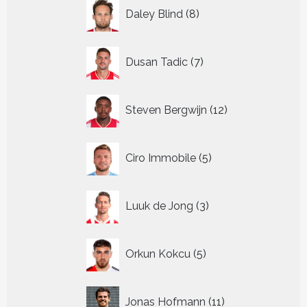
8
Daley Blind
8
producten
7
Dusan Tadic
7
producten
12
Steven Bergwijn
12
producten
5
Ciro Immobile
5
producten
3
Luuk de Jong
3
producten
5
Orkun Kokcu
5
producten
11
Jonas Hofmann
11