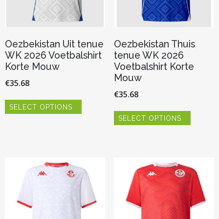
Oezbekistan Uit tenue
Oezbekistan Thuis
WK 2026 Voetbalshirt
tenue WK 2026
Korte Mouw
Voetbalshirt Korte
Mouw
€
35.68
€
35.68
Dit
SELECT OPTIONS
product
Dit
heeft
SELECT OPTIONS
product
meerdere
heeft
variaties.
meerder
Deze
variaties.
optie
Deze
kan
optie
gekozen
kan
worden
gekozen
op
worden
de
op