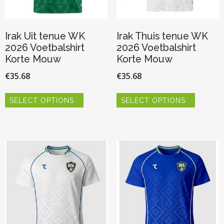
Irak Uit tenue WK
Irak Thuis tenue WK
2026 Voetbalshirt
2026 Voetbalshirt
Korte Mouw
Korte Mouw
€
35.68
€
35.68
Dit
Dit
SELECT OPTIONS
SELECT OPTIONS
product
product
heeft
heeft
meerdere
meerder
variaties.
variaties.
Deze
Deze
optie
optie
kan
kan
gekozen
gekozen
worden
worden
op
op
de
de
productpagina
productp