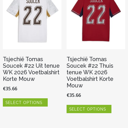
gekozen
gekozen
worden
worden
op
op
de
de
productpagina
productp
Tsjechië Tomas
Tsjechië Tomas
Soucek #22 Uit tenue
Soucek #22 Thuis
WK 2026 Voetbalshirt
tenue WK 2026
Korte Mouw
Voetbalshirt Korte
Mouw
€
35.66
€
35.66
Dit
SELECT OPTIONS
product
Dit
heeft
SELECT OPTIONS
product
meerdere
heeft
variaties.
meerder
Deze
variaties.