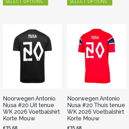
SELECT OPTIONS
SELECT OPTIONS
product
product
heeft
heeft
meerdere
meerder
variaties.
variaties.
Deze
Deze
optie
optie
kan
kan
gekozen
gekozen
worden
worden
op
op
de
de
productpagina
productp
Noorwegen Antonio
Noorwegen Antonio
Nusa #20 Uit tenue
Nusa #20 Thuis tenue
WK 2026 Voetbalshirt
WK 2026 Voetbalshirt
Korte Mouw
Korte Mouw
€
35.68
€
35.68