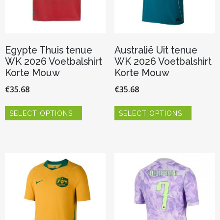
Egypte Thuis tenue
Australië Uit tenue
WK 2026 Voetbalshirt
WK 2026 Voetbalshirt
Korte Mouw
Korte Mouw
€
35.68
€
35.68
Dit
Dit
SELECT OPTIONS
SELECT OPTIONS
product
product
heeft
heeft
meerdere
meerder
variaties.
variaties.
Deze
Deze
optie
optie
kan
kan
gekozen
gekozen
worden
worden
op
op
de
de