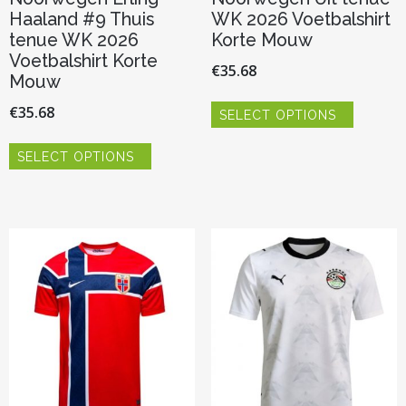
Haaland #9 Thuis
WK 2026 Voetbalshirt
tenue WK 2026
Korte Mouw
Voetbalshirt Korte
€
35.68
Mouw
Dit
€
35.68
SELECT OPTIONS
product
heeft
Dit
meerder
SELECT OPTIONS
product
variaties.
heeft
Deze
meerdere
optie
variaties.
kan
Deze
gekozen
optie
worden
kan
op
gekozen
de
worden
productp
op
de
productpagina