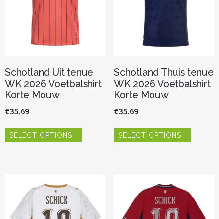
op
op
de
de
productpagina
productp
Schotland Uit tenue
Schotland Thuis tenue
WK 2026 Voetbalshirt
WK 2026 Voetbalshirt
Korte Mouw
Korte Mouw
€
35.69
€
35.69
Dit
Dit
SELECT OPTIONS
SELECT OPTIONS
product
product
heeft
heeft
meerdere
meerder
variaties.
variaties.
Deze
Deze
optie
optie
kan
kan
gekozen
gekozen
worden
worden