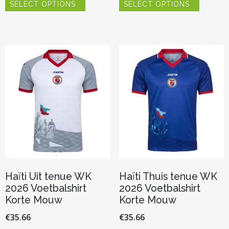
SELECT OPTIONS
SELECT OPTIONS
product
product
heeft
heeft
meerdere
meerder
variaties.
variaties.
Deze
Deze
optie
optie
kan
kan
gekozen
gekozen
worden
worden
op
op
de
de
productpagina
productp
Haïti Uit tenue WK
Haïti Thuis tenue WK
2026 Voetbalshirt
2026 Voetbalshirt
Korte Mouw
Korte Mouw
€
35.66
€
35.66