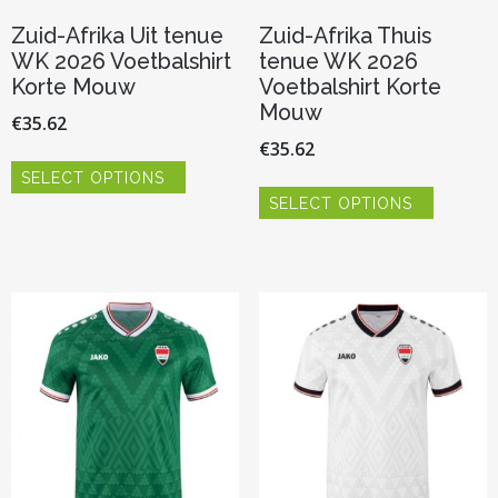
Zuid-Afrika Uit tenue
Zuid-Afrika Thuis
WK 2026 Voetbalshirt
tenue WK 2026
Korte Mouw
Voetbalshirt Korte
Mouw
€
35.62
€
35.62
Dit
SELECT OPTIONS
product
Dit
heeft
SELECT OPTIONS
product
meerdere
heeft
variaties.
meerder
Deze
variaties.
optie
Deze
kan
optie
gekozen
kan
worden
gekozen
op
worden
de
op
productpagina
de
productp