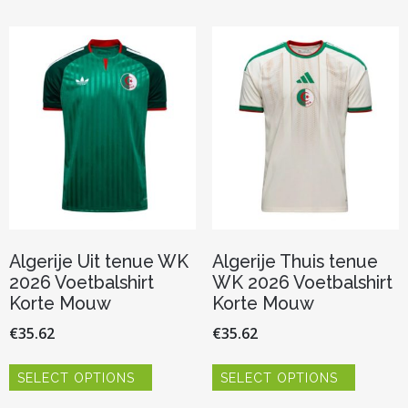
Algerije Uit tenue WK
Algerije Thuis tenue
2026 Voetbalshirt
WK 2026 Voetbalshirt
Korte Mouw
Korte Mouw
€
35.62
€
35.62
Dit
Dit
SELECT OPTIONS
SELECT OPTIONS
product
product
heeft
heeft