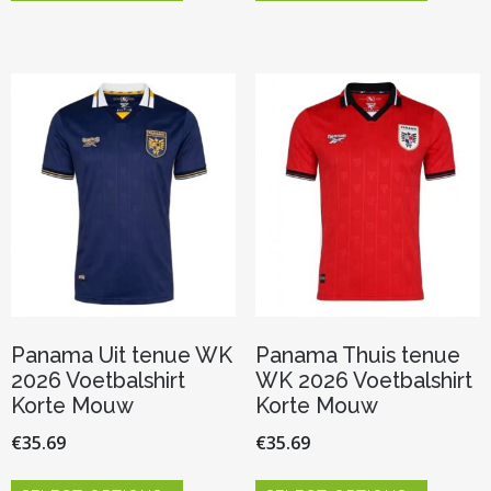
heeft
heeft
meerdere
meerder
variaties.
variaties.
Deze
Deze
optie
optie
kan
kan
gekozen
gekozen
worden
worden
op
op
de
de
productpagina
productp
Panama Uit tenue WK
Panama Thuis tenue
2026 Voetbalshirt
WK 2026 Voetbalshirt
Korte Mouw
Korte Mouw
€
35.69
€
35.69
Dit
Dit