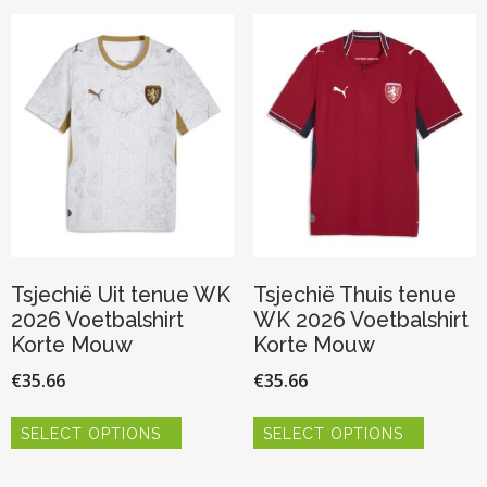
optie
Deze
kan
optie
gekozen
kan
worden
gekozen
op
worden
de
op
productpagina
de
productp
Tsjechië Uit tenue WK
Tsjechië Thuis tenue
2026 Voetbalshirt
WK 2026 Voetbalshirt
Korte Mouw
Korte Mouw
€
35.66
€
35.66
Dit
Dit
SELECT OPTIONS
SELECT OPTIONS
product
product
heeft
heeft
meerdere
meerder