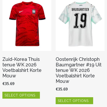
gekozen
optie
worden
kan
op
gekozen
de
worden
productp
op
de
productpagina
Zuid-Korea Thuis
Oostenrijk Christoph
tenue WK 2026
Baumgartner #19 Uit
Voetbalshirt Korte
tenue WK 2026
Mouw
Voetbalshirt Korte
Mouw
€
35.69
€
35.69
Dit
SELECT OPTIONS
product
Dit
heeft
SELECT OPTIONS
product
meerdere
heeft