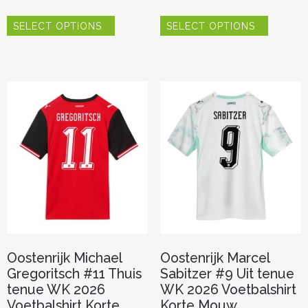
Dit
Dit
SELECT OPTIONS
SELECT OPTIONS
product
product
heeft
heeft
meerdere
meerder
variaties.
variaties.
Deze
Deze
optie
optie
kan
kan
gekozen
gekozen
worden
worden
op
op
de
de
productpagina
productp
Oostenrijk Michael
Oostenrijk Marcel
Gregoritsch #11 Thuis
Sabitzer #9 Uit tenue
tenue WK 2026
WK 2026 Voetbalshirt
Voetbalshirt Korte
Korte Mouw