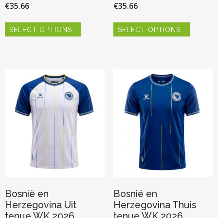
€
35.66
€
35.66
Dit
Dit
SELECT OPTIONS
SELECT OPTIONS
product
product
heeft
heeft
meerdere
meerder
variaties.
variaties.
Deze
Deze
optie
optie
kan
kan
gekozen
gekozen
worden
worden
op
op
de
de
productpagina
productp
Bosnië en
Bosnië en
Herzegovina Uit
Herzegovina Thuis
tenue WK 2026
tenue WK 2026