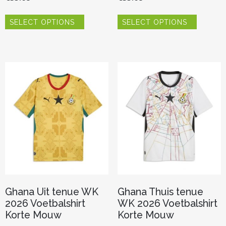
Dit
Dit
SELECT OPTIONS
SELECT OPTIONS
product
product
heeft
heeft
meerdere
meerder
variaties.
variaties.
Deze
Deze
optie
optie
kan
kan
gekozen
gekozen
worden
worden
op
op
de
de
productpagina
productp
Ghana Uit tenue WK
Ghana Thuis tenue
2026 Voetbalshirt
WK 2026 Voetbalshirt
Korte Mouw
Korte Mouw