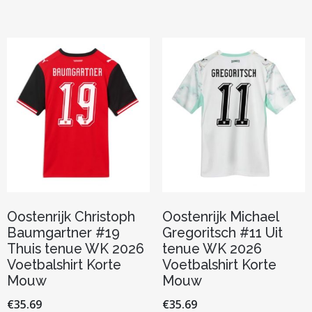
variaties.
meerder
Deze
variaties.
optie
Deze
kan
optie
gekozen
kan
worden
gekozen
op
worden
de
op
productpagina
de
productp
Oostenrijk Christoph
Oostenrijk Michael
Baumgartner #19
Gregoritsch #11 Uit
Thuis tenue WK 2026
tenue WK 2026
Voetbalshirt Korte
Voetbalshirt Korte
Mouw
Mouw
€
35.69
€
35.69