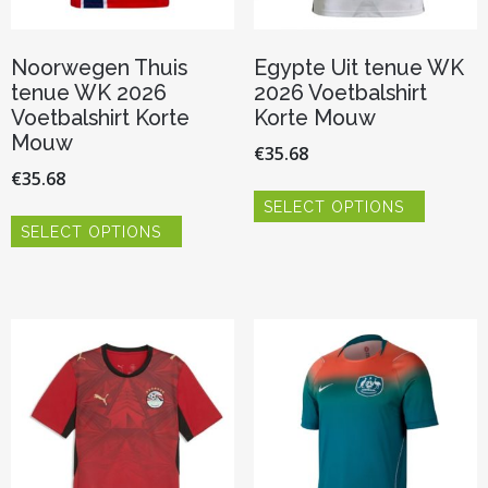
Noorwegen Thuis
Egypte Uit tenue WK
tenue WK 2026
2026 Voetbalshirt
Voetbalshirt Korte
Korte Mouw
Mouw
€
35.68
€
35.68
Dit
SELECT OPTIONS
product
Dit
heeft
SELECT OPTIONS
product
meerder
heeft
variaties.
meerdere
Deze
variaties.
optie
Deze
kan
optie
gekozen
kan
worden
gekozen
op
worden
de
op
productp
de
productpagina