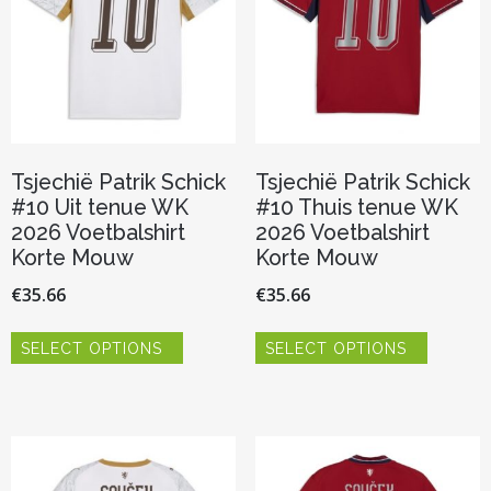
op
op
de
de
productpagina
productp
Tsjechië Patrik Schick
Tsjechië Patrik Schick
#10 Uit tenue WK
#10 Thuis tenue WK
2026 Voetbalshirt
2026 Voetbalshirt
Korte Mouw
Korte Mouw
€
35.66
€
35.66
Dit
Dit
SELECT OPTIONS
SELECT OPTIONS
product
product
heeft
heeft
meerdere
meerder
variaties.
variaties.
Deze
Deze
optie
optie
kan
kan