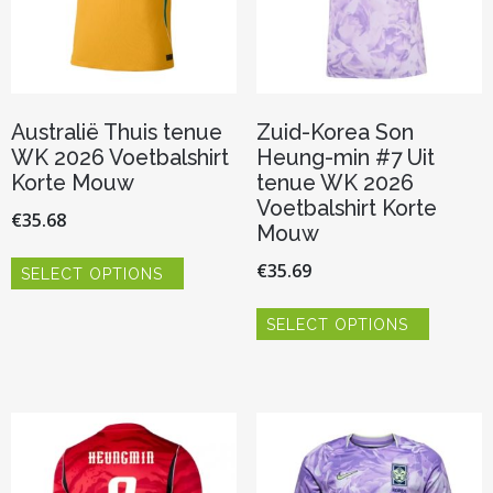
productpagina
productp
Australië Thuis tenue
Zuid-Korea Son
WK 2026 Voetbalshirt
Heung-min #7 Uit
Korte Mouw
tenue WK 2026
Voetbalshirt Korte
€
35.68
Mouw
Dit
€
35.69
SELECT OPTIONS
product
heeft
Dit
meerdere
SELECT OPTIONS
product
variaties.
heeft
Deze
meerder
optie
variaties.
kan
Deze
gekozen
optie
worden
kan
op
gekozen