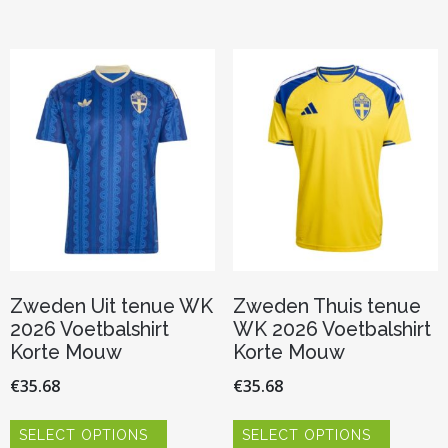
meerdere
meerder
variaties.
variaties.
Deze
Deze
optie
optie
kan
kan
gekozen
gekozen
worden
worden
op
op
de
de
productpagina
productp
Zweden Uit tenue WK
Zweden Thuis tenue
2026 Voetbalshirt
WK 2026 Voetbalshirt
Korte Mouw
Korte Mouw
€
35.68
€
35.68
Dit
Dit
SELECT OPTIONS
SELECT OPTIONS
product
product