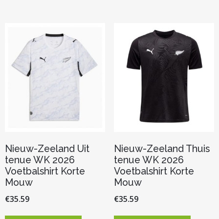
meerdere
meerder
variaties.
variaties.
Deze
Deze
optie
optie
kan
kan
gekozen
gekozen
worden
worden
op
op
de
de
productpagina
productp
Nieuw-Zeeland Uit
Nieuw-Zeeland Thuis
tenue WK 2026
tenue WK 2026
Voetbalshirt Korte
Voetbalshirt Korte
Mouw
Mouw
€
35.59
€
35.59
Dit
Dit