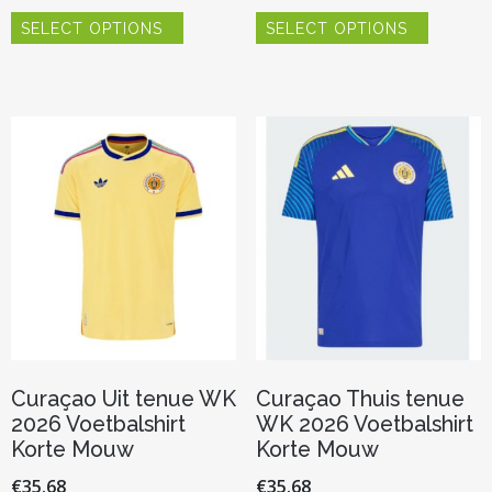
Dit
Dit
SELECT OPTIONS
SELECT OPTIONS
product
product
heeft
heeft
meerdere
meerder
variaties.
variaties.
Deze
Deze
optie
optie
kan
kan
gekozen
gekozen
worden
worden
op
op
de
de
productpagina
productp
Curaçao Uit tenue WK
Curaçao Thuis tenue
2026 Voetbalshirt
WK 2026 Voetbalshirt
Korte Mouw
Korte Mouw
€
35.68
€
35.68