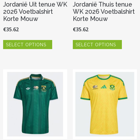
Jordanië Uit tenue WK
Jordanië Thuis tenue
2026 Voetbalshirt
WK 2026 Voetbalshirt
Korte Mouw
Korte Mouw
€
35.62
€
35.62
Dit
Dit
SELECT OPTIONS
SELECT OPTIONS
product
product
heeft
heeft
meerdere
meerder
variaties.
variaties.
Deze
Deze
optie
optie
kan
kan
gekozen
gekozen
worden
worden
op
op
de
de
productpagina
productp