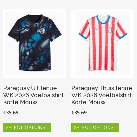
variaties.
variaties.
Deze
Deze
optie
optie
kan
kan
gekozen
gekozen
worden
worden
op
op
de
de
productpagina
productp
Paraguay Uit tenue
Paraguay Thuis tenue
WK 2026 Voetbalshirt
WK 2026 Voetbalshirt
Korte Mouw
Korte Mouw
€
35.69
€
35.69
Dit
Dit
SELECT OPTIONS
SELECT OPTIONS
product
product
heeft
heeft