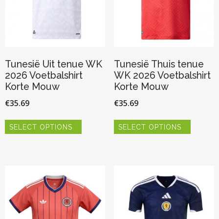
productpagina
de
productp
Tunesië Uit tenue WK
Tunesië Thuis tenue
2026 Voetbalshirt
WK 2026 Voetbalshirt
Korte Mouw
Korte Mouw
€
35.69
€
35.69
Dit
Dit
SELECT OPTIONS
SELECT OPTIONS
product
product
heeft
heeft
meerdere
meerder
variaties.
variaties.
Deze
Deze
optie
optie
kan
kan
gekozen
gekozen
worden
worden