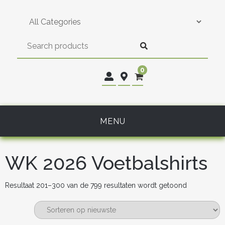
Skip
to
content
0
MENU
WK 2026 Voetbalshirts
Gesorteerd
Resultaat 201–300 van de 799 resultaten wordt getoond
op
nieuwste