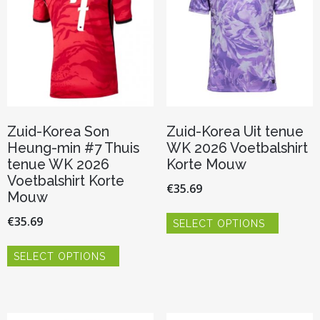
de
worden
productpagina
op
de
productp
Zuid-Korea Son
Zuid-Korea Uit tenue
Heung-min #7 Thuis
WK 2026 Voetbalshirt
tenue WK 2026
Korte Mouw
Voetbalshirt Korte
€
35.69
Mouw
Dit
€
35.69
SELECT OPTIONS
product
heeft
Dit
meerder
SELECT OPTIONS
product
variaties.
heeft
Deze
meerdere
optie
variaties.
kan
Deze