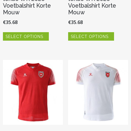
Voetbalshirt Korte
Voetbalshirt Korte
Mouw
Mouw
€
35.68
€
35.68
Dit
Dit
SELECT OPTIONS
SELECT OPTIONS
product
product
heeft
heeft
meerdere
meerder
variaties.
variaties.
Deze
Deze
optie
optie
kan
kan
gekozen
gekozen
worden
worden
op
op
de
de
productpagina
productp