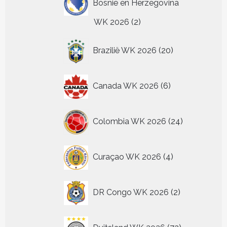
Bosnië en Herzegovina
2
WK 2026
2
producten
20
Brazilië WK 2026
20
producten
6
Canada WK 2026
6
producten
24
Colombia WK 2026
24
producten
4
Curaçao WK 2026
4
producten
2
DR Congo WK 2026
2
producten
72