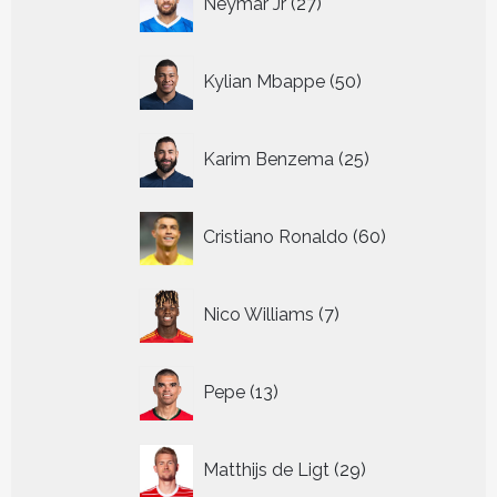
Neymar Jr
27
producten
50
Kylian Mbappe
50
producten
25
Karim Benzema
25
producten
60
Cristiano Ronaldo
60
producten
7
Nico Williams
7
producten
13
Pepe
13
producten
29
Matthijs de Ligt
29
producten