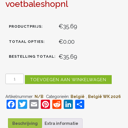
voetbaleshopnl
€35.69
PRODUCTPRIJS:
€0.00
TOTAAL OPTIES:
€35.69
BESTELLING TOTAAL:
BELGIË
TOEVOEGEN AAN WINKELWAGEN
DODI
LUKEBAKIO
#14
Artikelnummer:
N/B
Categorieën:
België
,
België WK 2026
UIT
F
T
E
Pi
R
Li
D
TENUE
KIDS
a
w
m
nt
e
n
el
WK
2026
c
itt
ai
er
d
k
e
VOETBALSHIRT
Beschrijving
Extra informatie
KORTE