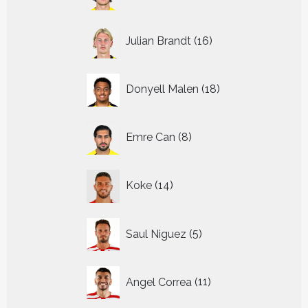
producten
16
Julian Brandt
16
producten
18
Donyell Malen
18
producten
8
Emre Can
8
producten
14
Koke
14
producten
5
Saul Niguez
5
producten
11
Angel Correa
11
producten