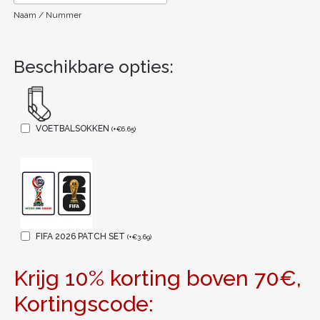
Naam / Nummer
Beschikbare opties:
VOETBALSOKKEN
(
+
€
6.65
)
FIFA 2026 PATCH SET
(
+
€
3.69
)
Krijg 10% korting boven 70€,
Kortingscode: