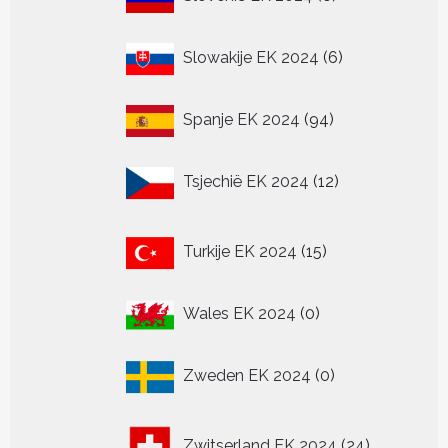
producten
6
Slowakije EK 2024
6
producten
94
Spanje EK 2024
94
producten
12
Tsjechië EK 2024
12
producten
15
Turkije EK 2024
15
producten
0
Wales EK 2024
0
producten
0
Zweden EK 2024
0
producten
24
Zwitserland EK 2024
24