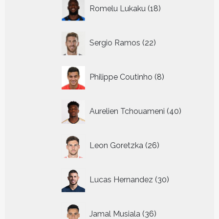
18
Romelu Lukaku
18
producten
22
Sergio Ramos
22
producten
8
Philippe Coutinho
8
producten
40
Aurelien Tchouameni
40
producten
26
Leon Goretzka
26
producten
30
Lucas Hernandez
30
producten
36
Jamal Musiala
36