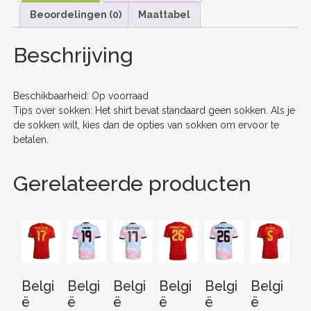
e
er
l
e
di
e
n
MOUW
Beoordelingen (0)
Maattabel
b
st
t
dI
+
SHORTS
o
n
Beschrijving
AANTAL
o
k
Beschikbaarheid: Op voorraad
Tips over sokken: Het shirt bevat standaard geen sokken. Als je
de sokken wilt, kies dan de opties van sokken om ervoor te
betalen.
Gerelateerde producten
Belgi
Belgi
Belgi
Belgi
Belgi
Belgi
Be
ë
ë
ë
ë
ë
ë
ë