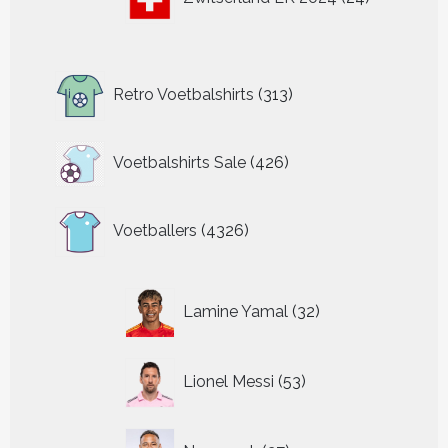
producten
313
Retro Voetbalshirts
313
producten
426
Voetbalshirts Sale
426
producten
4326
Voetballers
4326
producten
32
Lamine Yamal
32
producten
53
Lionel Messi
53
producten
27