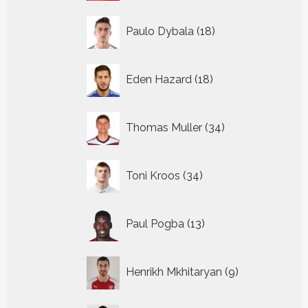
18
Paulo Dybala
18
producten
18
Eden Hazard
18
producten
34
Thomas Muller
34
producten
34
Toni Kroos
34
producten
13
Paul Pogba
13
producten
9
Henrikh Mkhitaryan
9
producten