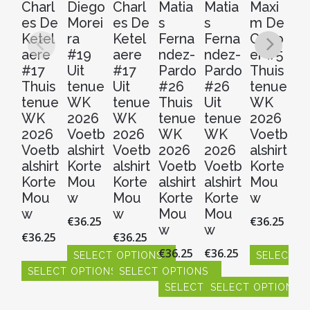
Charl
Diego
Charl
Matia
Matia
Maxi
M
es De
Morei
es De
s
s
m De
m
Ketel
ra
Ketel
Ferna
Ferna
Cuyp
C
aere
#19
aere
ndez-
ndez-
er #5
er
#17
Uit
#17
Pardo
Pardo
Thuis
Ui
Thuis
tenue
Uit
#26
#26
tenue
t
tenue
WK
tenue
Thuis
Uit
WK
W
WK
2026
WK
tenue
tenue
2026
2
2026
Voetb
2026
WK
WK
Voetb
V
Voetb
alshirt
Voetb
2026
2026
alshirt
al
alshirt
Korte
alshirt
Voetb
Voetb
Korte
Ko
Korte
Mou
Korte
alshirt
alshirt
Mou
M
Mou
w
Mou
Korte
Korte
w
w
w
w
Mou
Mou
€
36.25
€
36.25
€
3
w
w
€
36.25
€
36.25
€
36.25
€
36.25
SELECT OPTIONS
SELECT O
S
SELECT OPTIONS
SELECT OPTIONS
Dit
Dit
Dit
product
SELECT OPTIONS
SELECT OPTIONS
product
pr
Dit
Dit
heeft
heeft
hee
product
product
Dit
Dit