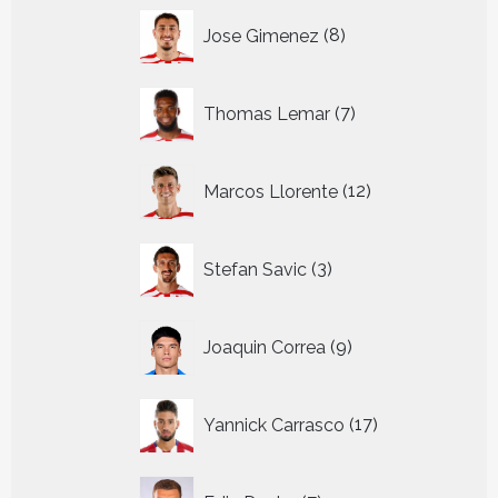
8
Jose Gimenez
8
producten
7
Thomas Lemar
7
producten
12
Marcos Llorente
12
producten
3
Stefan Savic
3
producten
9
Joaquin Correa
9
producten
17
Yannick Carrasco
17
producten
7