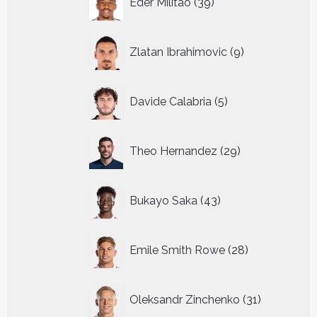
Eder Militao
39
producten
9
Zlatan Ibrahimovic
9
producten
5
Davide Calabria
5
producten
29
Theo Hernandez
29
producten
43
Bukayo Saka
43
producten
28
Emile Smith Rowe
28
producten
31
Oleksandr Zinchenko
31
producten