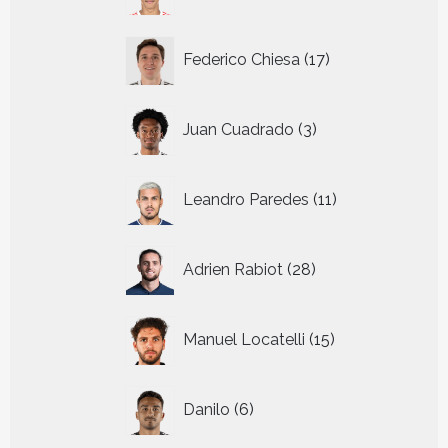
producten
17
Federico Chiesa
17
producten
3
Juan Cuadrado
3
producten
11
Leandro Paredes
11
producten
28
Adrien Rabiot
28
producten
15
Manuel Locatelli
15
producten
6
Danilo
6
producten