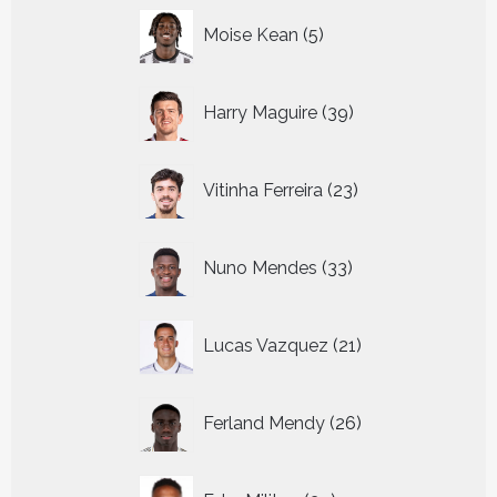
5
Moise Kean
5
producten
39
Harry Maguire
39
producten
23
Vitinha Ferreira
23
producten
33
Nuno Mendes
33
producten
21
Lucas Vazquez
21
producten
26
Ferland Mendy
26
producten
39