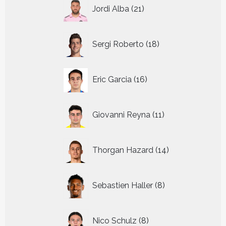
21
Jordi Alba
21
producten
18
Sergi Roberto
18
producten
16
Eric Garcia
16
producten
11
Giovanni Reyna
11
producten
14
Thorgan Hazard
14
producten
8
Sebastien Haller
8
producten
8
Nico Schulz
8