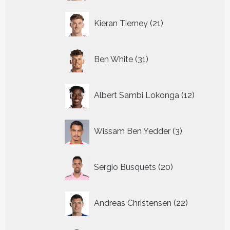
21
Kieran Tierney
21
producten
31
Ben White
31
producten
12
Albert Sambi Lokonga
12
producte
3
Wissam Ben Yedder
3
producten
20
Sergio Busquets
20
producten
22
Andreas Christensen
22
producten