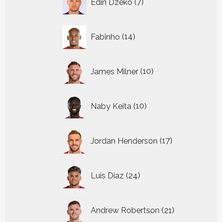
Edin Dzeko
7
producten
14
Fabinho
14
producten
10
James Milner
10
producten
10
Naby Keita
10
producten
17
Jordan Henderson
17
producten
24
Luis Diaz
24
producten
21
Andrew Robertson
21
producten