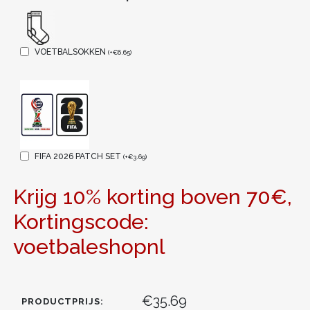
VOETBALSOKKEN
(
+
€
6.65
)
FIFA 2026 PATCH SET
(
+
€
3.69
)
Krijg 10% korting boven 70€,
Kortingscode:
voetbaleshopnl
€35.69
PRODUCTPRIJS: