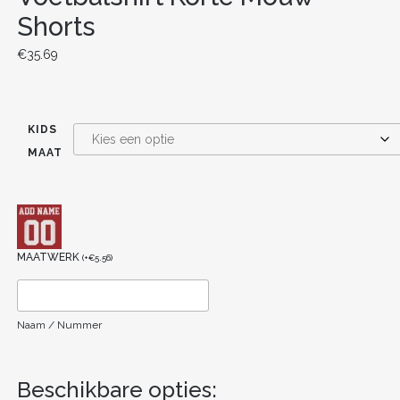
Shorts
€
35.69
KIDS
MAAT
MAATWERK
(
+
€
5.56
)
Naam / Nummer
Beschikbare opties: