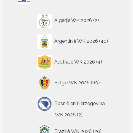
gekozen
gekozen
gekozen
gekozen
ka
optie
optie
worden
worden
worden
worden
ge
kan
kan
op
op
op
op
wo
2
gekozen
gekozen
Algerije WK 2026
2
de
de
de
de
op
worden
worden
producten
productpagina
productpagina
productpagina
productpagin
de
op
op
pr
de
de
40
Argentinië WK 2026
40
productpagina
productpagina
producten
4
Australië WK 2026
4
producten
60
België WK 2026
60
producten
Bosnië en Herzegovina
2
WK 2026
2
producten
20
Brazilië WK 2026
20