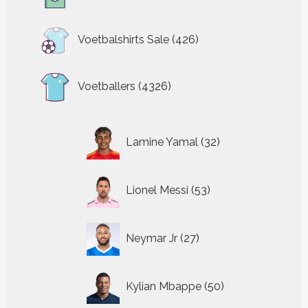
producten
426
Voetbalshirts Sale
426
producten
4326
Voetballers
4326
producten
32
Lamine Yamal
32
producten
53
Lionel Messi
53
producten
27
Neymar Jr
27
producten
50
Kylian Mbappe
50
producten