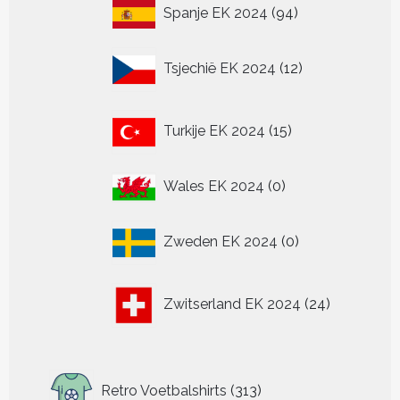
94
Spanje EK 2024
94
producten
12
Tsjechië EK 2024
12
producten
15
Turkije EK 2024
15
producten
0
Wales EK 2024
0
producten
0
Zweden EK 2024
0
producten
24
Zwitserland EK 2024
24
producten
313
Retro Voetbalshirts
313