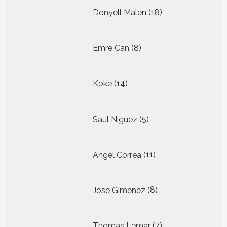
18
Donyell Malen
18
producten
8
Emre Can
8
producten
14
Koke
14
producten
5
Saul Niguez
5
producten
11
Angel Correa
11
producten
8
Jose Gimenez
8
producten
7
Thomas Lemar
7