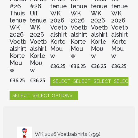
#26
#26
tenue
tenue
tenue
tenue
Th
Thuis
Uit
WK
WK
WK
WK
t
tenue
tenue
2026
2026
2026
2026
W
WK
WK
Voetb
Voetb
Voetb
Voetb
2
2026
2026
alshirt
alshirt
alshirt
alshirt
V
Voetb
Voetb
Korte
Korte
Korte
Korte
al
alshirt
alshirt
Mou
Mou
Mou
Mou
Ko
Korte
Korte
w
w
w
w
M
Mou
Mou
w
€
36.25
€
36.25
€
36.25
€
36.25
w
w
€
3
€
36.25
€
36.25
SELECT OPTIONS
SELECT OPTIONS
SELECT OPTIONS
SELECT O
S
Dit
Dit
Dit
Dit
SELECT OPTIONS
SELECT OPTIONS
product
product
product
product
Dit
heeft
heeft
heeft
heeft
pr
Dit
Dit
meerdere
meerdere
meerdere
meerdere
hee
product
product
variaties.
variaties.
variaties.
variaties.
me
heeft
heeft
Deze
Deze
Deze
Deze
vari
meerdere
meerdere
optie
optie
optie
optie
De
variaties.
variaties.
799
WK 2026 Voetbalshirts
799
kan
kan
kan
kan
opt
Deze
Deze
producten