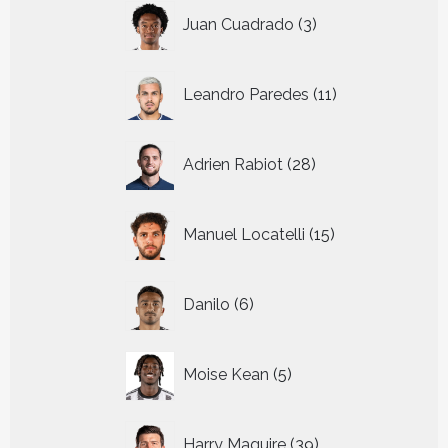
3
Juan Cuadrado
3
producten
11
Leandro Paredes
11
producten
28
Adrien Rabiot
28
producten
15
Manuel Locatelli
15
producten
6
Danilo
6
producten
5
Moise Kean
5
producten
39
Harry Maguire
39