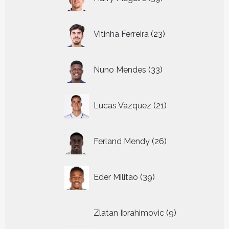
producten
23
Vitinha Ferreira
23
producten
33
Nuno Mendes
33
producten
21
Lucas Vazquez
21
producten
26
Ferland Mendy
26
producten
39
Eder Militao
39
producten
9
Zlatan Ibrahimovic
9
producten