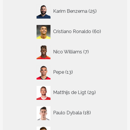
25
Karim Benzema
25
producten
60
Cristiano Ronaldo
60
producten
7
Nico Williams
7
producten
13
Pepe
13
producten
29
Matthijs de Ligt
29
producten
18
Paulo Dybala
18
producten
18