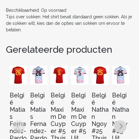
o
k
Beschikbaarheid: Op voorraad
Tips over sokken: Het shirt bevat standaard geen sokken. Als je
de sokken wilt, kies dan de opties van sokken om ervoor te
betalen.
Gerelateerde producten
Belgi
Belgi
Belgi
Belgi
Belgi
Belgi
Be
ë
ë
ë
ë
ë
ë
ë
Matia
Matia
Maxi
Maxi
Natha
Natha
Al
s
s
m De
m De
n
n
Sa
Ferna
Ferna
Cuyp
Cuyp
Ngoy
Ngoy
m
ndez-
ndez-
er #5
er #5
#25
#25
er
Pardo
Pardo
Thuis
Uit
Thuis
Uit
#