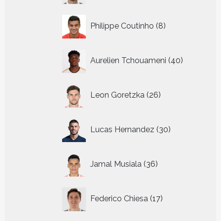
8
Philippe Coutinho
8
producten
40
Aurelien Tchouameni
40
producten
26
Leon Goretzka
26
producten
30
Lucas Hernandez
30
producten
36
Jamal Musiala
36
producten
17
Federico Chiesa
17
producten