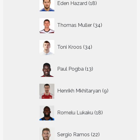
Eden Hazard
18
producten
34
Thomas Muller
34
producten
34
Toni Kroos
34
producten
13
Paul Pogba
13
producten
9
Henrikh Mkhitaryan
9
producten
18
Romelu Lukaku
18
producten
22
Sergio Ramos
22
producten