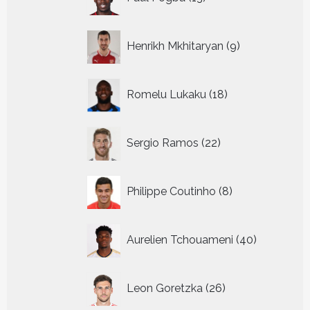
producten
9
Henrikh Mkhitaryan
9
producten
18
Romelu Lukaku
18
producten
22
Sergio Ramos
22
producten
8
Philippe Coutinho
8
producten
40
Aurelien Tchouameni
40
producten
26
Leon Goretzka
26
producten