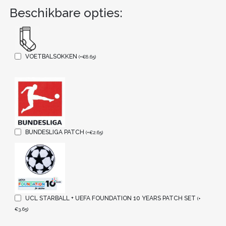
Beschikbare opties:
VOETBALSOKKEN
(
+
€
6.65
)
BUNDESLIGA PATCH
(
+
€
2.65
)
UCL STARBALL + UEFA FOUNDATION 10 YEARS PATCH SET
(
+
€
3.65
)