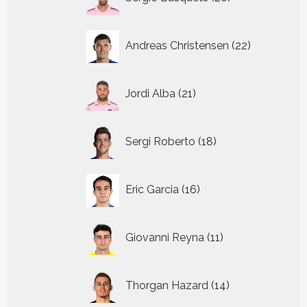
producten
22
Andreas Christensen
22
producten
21
Jordi Alba
21
producten
18
Sergi Roberto
18
producten
16
Eric Garcia
16
producten
11
Giovanni Reyna
11
producten
14
Thorgan Hazard
14
producten