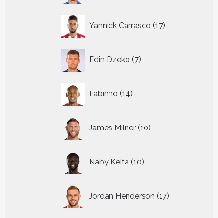
17
Yannick Carrasco
17
producten
7
Edin Dzeko
7
producten
14
Fabinho
14
producten
10
James Milner
10
producten
10
Naby Keita
10
producten
17
Jordan Henderson
17
producten