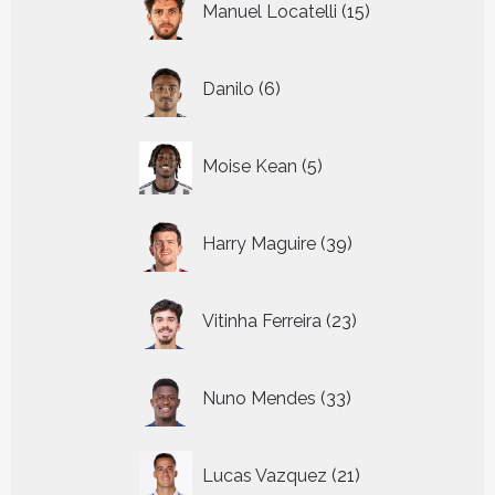
Manuel Locatelli
15
producten
6
Danilo
6
producten
5
Moise Kean
5
producten
39
Harry Maguire
39
producten
23
Vitinha Ferreira
23
producten
33
Nuno Mendes
33
producten
21
Lucas Vazquez
21
producten