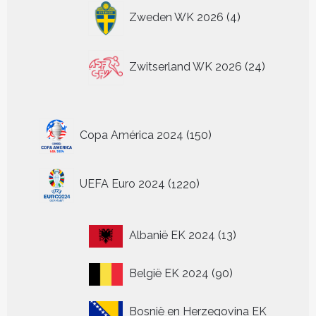
4
Zweden WK 2026
4
producten
24
Zwitserland WK 2026
24
producten
150
Copa América 2024
150
producten
1220
UEFA Euro 2024
1220
producten
13
Albanië EK 2024
13
producten
90
België EK 2024
90
producten
Bosnië en Herzegovina EK