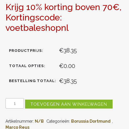
Krijg 10% korting boven 70€,
Kortingscode:
voetbaleshopnl
€38.35
PRODUCTPRIJS:
€0.00
TOTAAL OPTIES:
€38.35
BESTELLING TOTAAL:
BORUSSIA
TOEVOEGEN AAN WINKELWAGEN
DORTMUND
MARCO
REUS
Artikelnummer:
N/B
Categorieën:
Borussia Dortmund
,
#11
THUIS
Marco Reus