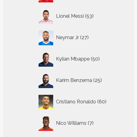
53
Lionel Messi
53
producten
27
Neymar Jr
27
producten
50
Kylian Mbappe
50
producten
25
Karim Benzema
25
producten
60
Cristiano Ronaldo
60
producten
7
Nico Williams
7
producten