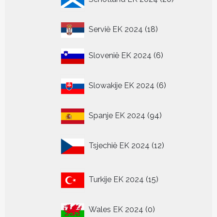
producten
18
Servië EK 2024
18
producten
6
Slovenië EK 2024
6
producten
6
Slowakije EK 2024
6
producten
94
Spanje EK 2024
94
producten
12
Tsjechië EK 2024
12
producten
15
Turkije EK 2024
15
producten
0
Wales EK 2024
0