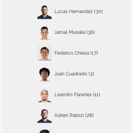
30
Lucas Hernandez
30
producten
36
Jamal Musiala
36
producten
17
Federico Chiesa
17
producten
3
Juan Cuadrado
3
producten
11
Leandro Paredes
11
producten
28
Adrien Rabiot
28
producten
15