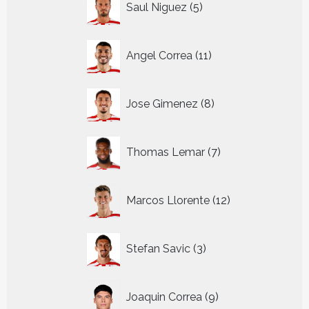
Saul Niguez
5
producten
11
Angel Correa
11
producten
8
Jose Gimenez
8
producten
7
Thomas Lemar
7
producten
12
Marcos Llorente
12
producten
3
Stefan Savic
3
producten
9
Joaquin Correa
9
producten