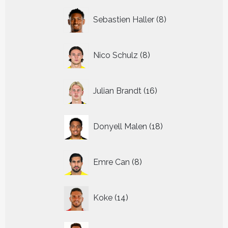
8
Sebastien Haller
8
producten
8
Nico Schulz
8
producten
16
Julian Brandt
16
producten
18
Donyell Malen
18
producten
8
Emre Can
8
producten
14
Koke
14
producten
5