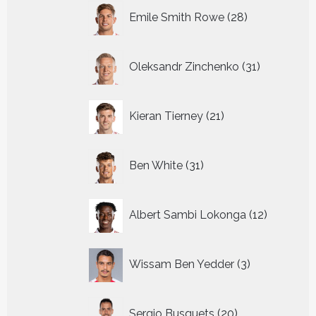
28
Emile Smith Rowe
28
producten
31
Oleksandr Zinchenko
31
producten
21
Kieran Tierney
21
producten
31
Ben White
31
producten
12
Albert Sambi Lokonga
12
producte
3
Wissam Ben Yedder
3
producten
20
Sergio Busquets
20