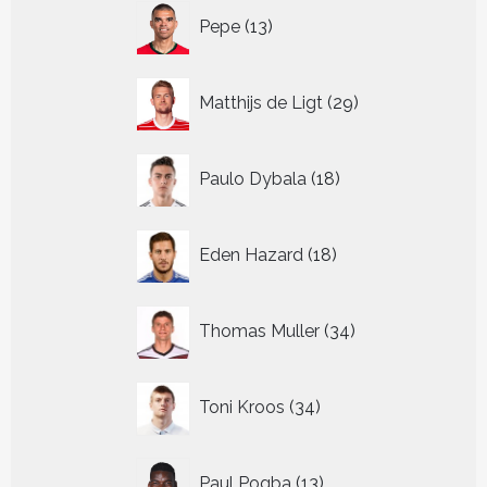
13
Pepe
13
producten
29
Matthijs de Ligt
29
producten
18
Paulo Dybala
18
producten
18
Eden Hazard
18
producten
34
Thomas Muller
34
producten
34
Toni Kroos
34
producten
13
Paul Pogba
13