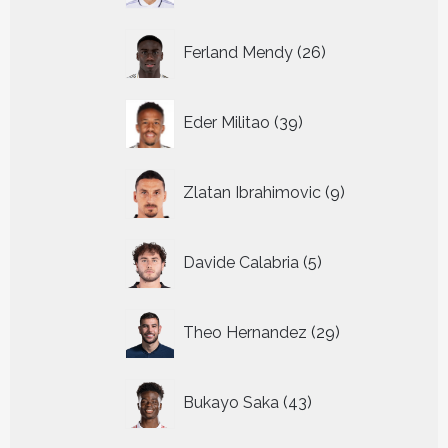
26
Ferland Mendy
26
producten
39
Eder Militao
39
producten
9
Zlatan Ibrahimovic
9
producten
5
Davide Calabria
5
producten
29
Theo Hernandez
29
producten
43
Bukayo Saka
43
producten