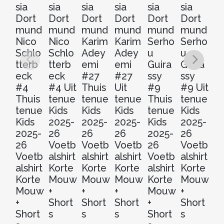
sia
sia
sia
sia
sia
sia
si
Dort
Dort
Dort
Dort
Dort
Dort
Do
mund
mund
mund
mund
mund
mund
m
Nico
Nico
Karim
Karim
Serho
Serho
Fe
Schlo
Schlo
Adey
Adey
u
u
N
tterb
tterb
emi
emi
Guira
Guira
h
eck
eck
#27
#27
ssy
ssy
Th
#4
#4 Uit
Thuis
Uit
#9
#9 Uit
t
Thuis
tenue
tenue
tenue
Thuis
tenue
Ki
tenue
Kids
Kids
Kids
tenue
Kids
20
Kids
2025-
2025-
2025-
Kids
2025-
2
2025-
26
26
26
2025-
26
V
26
Voetb
Voetb
Voetb
26
Voetb
al
Voetb
alshirt
alshirt
alshirt
Voetb
alshirt
Ko
alshirt
Korte
Korte
Korte
alshirt
Korte
M
Korte
Mouw
Mouw
Mouw
Korte
Mouw
+
Mouw
+
+
+
Mouw
+
Sh
+
Short
Short
Short
+
Short
s
Short
s
s
s
Short
s
€
3