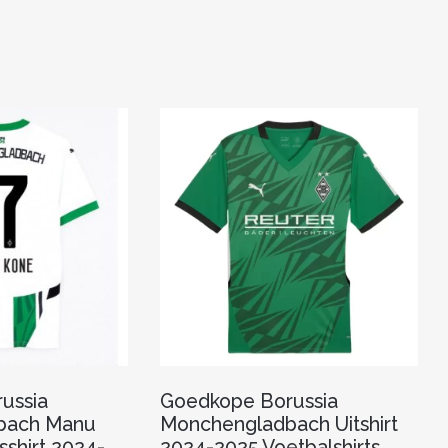
k
ussia
Goedkope Borussia
bach Manu
Monchengladbach Uitshirt
sshirt 2024-
2024-2025 Voetbalshirts