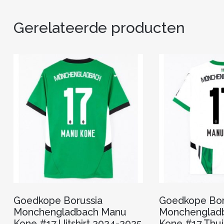
Gerelateerde producten
Goedkope Borussia
Goedkope Bor
Monchengladbach Manu
Monchenglad
Kone #17 Uitshirt 2024-2025
Kone #17 Thui