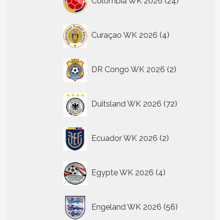
Colombia WK 2026
24
producten
4
Curaçao WK 2026
4
producten
2
DR Congo WK 2026
2
producten
72
Duitsland WK 2026
72
producten
2
Ecuador WK 2026
2
producten
4
Egypte WK 2026
4
producten
56
Engeland WK 2026
56
producten