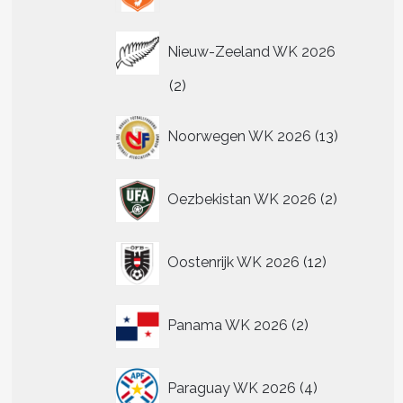
Nieuw-Zeeland WK 2026
2
2
producten
13
Noorwegen WK 2026
13
producten
2
Oezbekistan WK 2026
2
producten
12
Oostenrijk WK 2026
12
producten
2
Panama WK 2026
2
producten
4
Paraguay WK 2026
4
producten