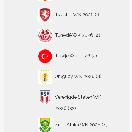
6
Tsjechië WK 2026
6
producten
4
Tunesië WK 2026
4
producten
2
Turkije WK 2026
2
producten
8
Uruguay WK 2026
8
producten
Verenigde Staten WK
32
2026
32
producten
4
Zuid-Afrika WK 2026
4
producten