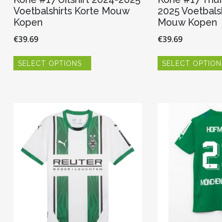
Voetbalshirts Korte Mouw
2025 Voetbalsh
Kopen
Mouw Kopen
€
39.69
€
39.69
Dit
SELECT OPTIONS
SELECT OPTION
product
heeft
meerdere
variaties.
Deze
optie
kan
gekozen
worden
op
de
productpagina