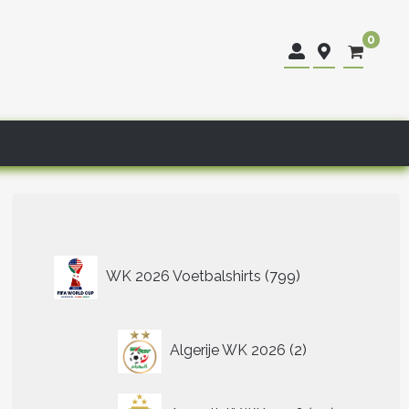
0
799
WK 2026 Voetbalshirts
799
producten
2
Algerije WK 2026
2
producten
40