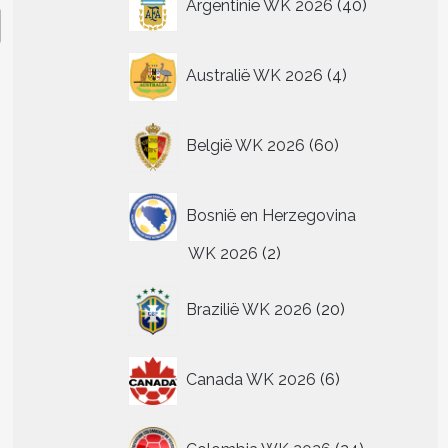
Argentinië WK 2026
40
producten
4
Australië WK 2026
4
producten
60
België WK 2026
60
producten
Bosnië en Herzegovina
2
WK 2026
2
producten
20
Brazilië WK 2026
20
producten
6
Canada WK 2026
6
producten
24