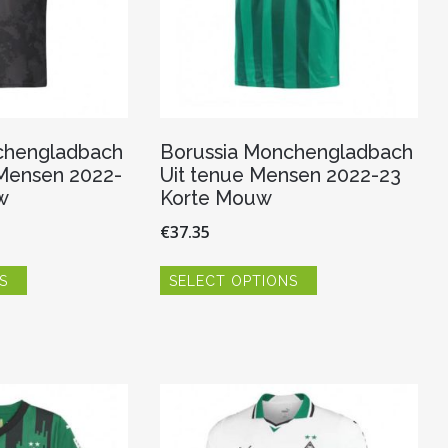
chengladbach
Borussia Monchengladbach
Mensen 2022-
Uit tenue Mensen 2022-23
w
Korte Mouw
€
37.35
Dit
Dit
S
SELECT OPTIONS
product
product
heeft
heeft
meerdere
meerdere
variaties.
variaties.
Deze
Deze
optie
optie
kan
kan
gekozen
gekozen