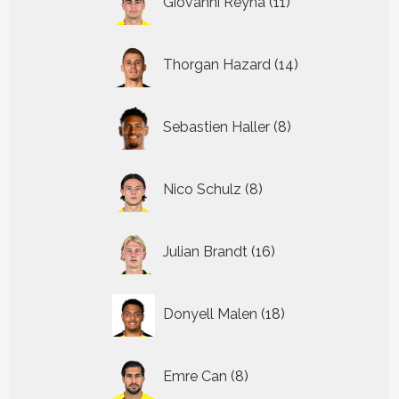
Giovanni Reyna
11
producten
14
Thorgan Hazard
14
producten
8
Sebastien Haller
8
producten
8
Nico Schulz
8
producten
16
Julian Brandt
16
producten
18
Donyell Malen
18
producten
8
Emre Can
8
producten