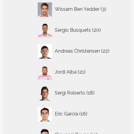
3
Wissam Ben Yedder
3
producten
20
Sergio Busquets
20
producten
22
Andreas Christensen
22
producten
21
Jordi Alba
21
producten
18
Sergi Roberto
18
producten
16
Eric Garcia
16
producten
11