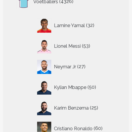
Voetballers
4326
producten
32
Lamine Yamal
32
producten
53
Lionel Messi
53
producten
27
Neymar Jr
27
producten
50
Kylian Mbappe
50
producten
25
Karim Benzema
25
producten
60
Cristiano Ronaldo
60
producten