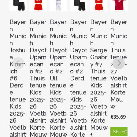
Bayer
Bayer
Bayer
Bayer
Bayer
Bayer
B
n
n
n
n
n
n
n
Munic
Munic
Munic
Munic
Munic
Munic
M
h
h
h
h
h
h
h
Joshu
Dayot
Dayot
Dayot
Serge
Thuis
J
a
Upam
Upam
Upam
Gnabr
tenue
M
Kimm
ecan
ecan
ecan
y #7
2026-
la
ich
o #2
o #2
o #2
Thuis
27
Th
#6
Thuis
Uit
Derd
tenue
Voetb
t
Derd
tenue
tenue
e
Kids
alshirt
2
e
Kids
Kids
tenue
2025-
Korte
2
tenue
2025-
2025-
Kids
26
Mou
V
Kids
26
26
2025-
Voetb
w
al
2025-
Voetb
Voetb
26
alshirt
Ko
€
35.69
26
alshirt
alshirt
Voetb
Korte
M
Voetb
Korte
Korte
alshirt
Mouw
w
SELECT O
alshirt
Mouw
Mouw
Korte
+