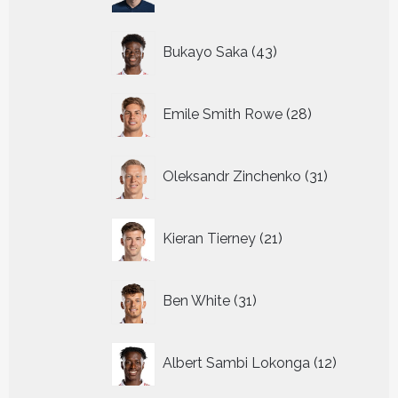
43
Bukayo Saka
43
producten
28
Emile Smith Rowe
28
producten
31
Oleksandr Zinchenko
31
producten
21
Kieran Tierney
21
producten
31
Ben White
31
producten
12
Albert Sambi Lokonga
12
producte