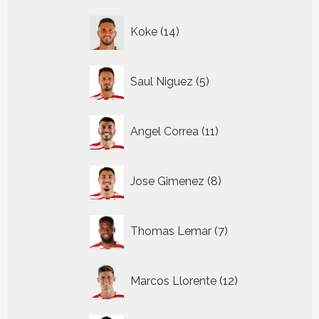
14
Koke
14
producten
5
Saul Niguez
5
producten
11
Angel Correa
11
producten
8
Jose Gimenez
8
producten
7
Thomas Lemar
7
producten
12
Marcos Llorente
12
producten