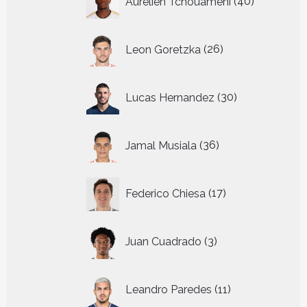
Aurelien Tchouameni
40
producten
26
Leon Goretzka
26
producten
30
Lucas Hernandez
30
producten
36
Jamal Musiala
36
producten
17
Federico Chiesa
17
producten
3
Juan Cuadrado
3
producten
11
Leandro Paredes
11
producten