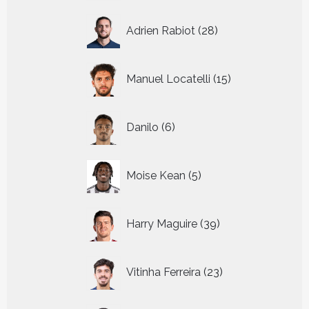
28
Adrien Rabiot
28
producten
15
Manuel Locatelli
15
producten
6
Danilo
6
producten
5
Moise Kean
5
producten
39
Harry Maguire
39
producten
23
Vitinha Ferreira
23
producten