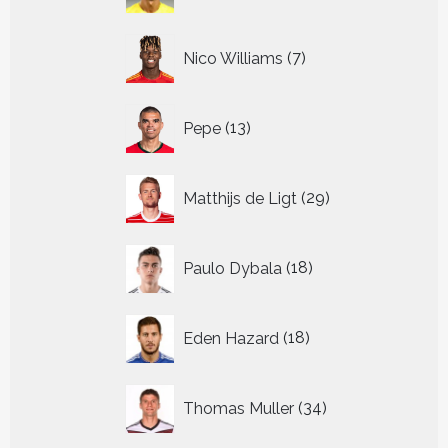
7
Nico Williams
7
producten
13
Pepe
13
producten
29
Matthijs de Ligt
29
producten
18
Paulo Dybala
18
producten
18
Eden Hazard
18
producten
34
Thomas Muller
34
producten