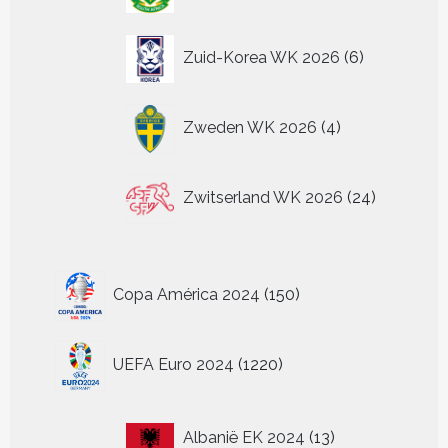
6
Zuid-Korea WK 2026
6
producten
4
Zweden WK 2026
4
producten
24
Zwitserland WK 2026
24
producten
150
Copa América 2024
150
producten
1220
UEFA Euro 2024
1220
producten
13
Albanië EK 2024
13