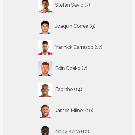
3
Stefan Savic
3
producten
9
Joaquin Correa
9
producten
17
Yannick Carrasco
17
producten
7
Edin Dzeko
7
producten
14
Fabinho
14
producten
10
James Milner
10
producten
10
Naby Keita
10
producten