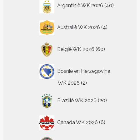
40
Argentinië WK 2026
40
productpagina
producten
4
Australië WK 2026
4
producten
60
België WK 2026
60
producten
Bosnië en Herzegovina
2
WK 2026
2
producten
20
Brazilië WK 2026
20
producten
6
Canada WK 2026
6
producten