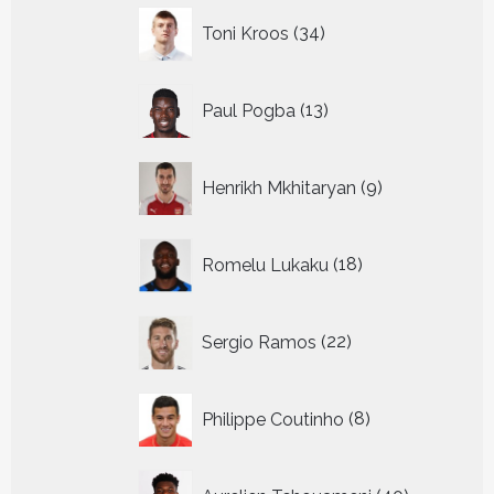
34
Toni Kroos
34
producten
13
Paul Pogba
13
producten
9
Henrikh Mkhitaryan
9
producten
18
Romelu Lukaku
18
producten
22
Sergio Ramos
22
producten
8
Philippe Coutinho
8
producten
40