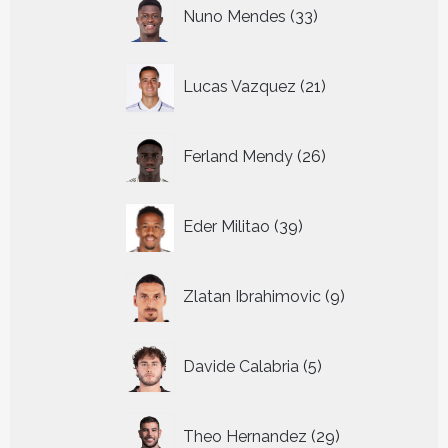
33
Nuno Mendes
33
producten
21
Lucas Vazquez
21
producten
26
Ferland Mendy
26
producten
39
Eder Militao
39
producten
9
Zlatan Ibrahimovic
9
producten
5
Davide Calabria
5
producten
29
Theo Hernandez
29
producten