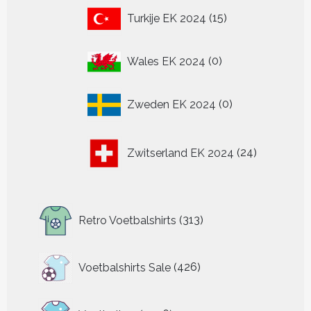
15
Turkije EK 2024
15
producten
0
Wales EK 2024
0
producten
0
Zweden EK 2024
0
producten
24
Zwitserland EK 2024
24
producten
313
Retro Voetbalshirts
313
producten
426
Voetbalshirts Sale
426
producten
4326