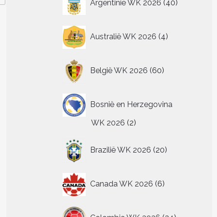
Argentinië WK 2026
40
producten
4
Australië WK 2026
4
producten
60
België WK 2026
60
producten
Bosnië en Herzegovina
2
WK 2026
2
producten
20
Brazilië WK 2026
20
producten
6
Canada WK 2026
6
producten
24