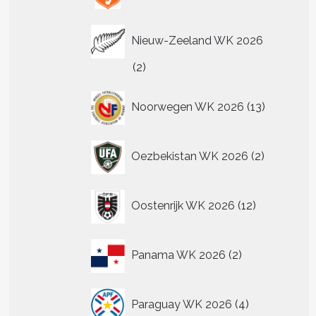
Nieuw-Zeeland WK 2026
2
2
producten
13
Noorwegen WK 2026
13
producten
2
Oezbekistan WK 2026
2
producten
12
Oostenrijk WK 2026
12
producten
2
Panama WK 2026
2
producten
4
Paraguay WK 2026
4
producten