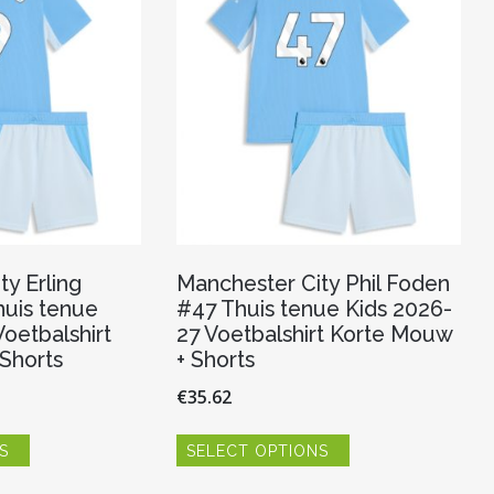
gekozen
gekozen
worden
worden
op
op
de
de
productpagina
productpagina
y Erling
Manchester City Phil Foden
uis tenue
#47 Thuis tenue Kids 2026-
oetbalshirt
27 Voetbalshirt Korte Mouw
Shorts
+ Shorts
€
35.62
Dit
Dit
S
SELECT OPTIONS
product
product
heeft
heeft