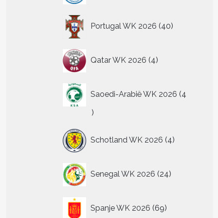
40
Portugal WK 2026
40
producten
4
Qatar WK 2026
4
producten
Saoedi-Arabië WK 2026
4
4
producten
4
Schotland WK 2026
4
producten
24
Senegal WK 2026
24
producten
69
Spanje WK 2026
69
producten