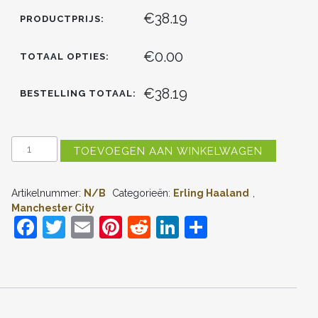
€38.19
PRODUCTPRIJS:
€0.00
TOTAAL OPTIES:
€38.19
BESTELLING TOTAAL:
DAMES
TOEVOEGEN AAN WINKELWAGEN
MANCHESTER
CITY
ERLING
Artikelnummer:
N/B
Categorieën:
Erling Haaland
,
HAALAND
#9
Manchester City
THUIS
F
T
E
Pi
R
Li
D
TENUE
a
w
m
nt
e
n
el
2022-
23
c
itt
ai
er
d
k
e
KORTE
MOUW
e
er
l
e
di
e
n
AANTAL
b
st
t
dI