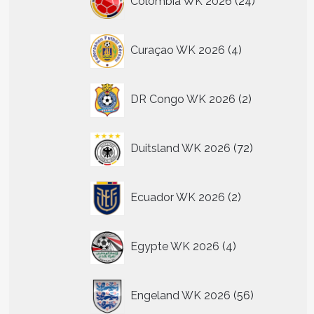
Colombia WK 2026
24
producten
4
Curaçao WK 2026
4
producten
2
DR Congo WK 2026
2
producten
72
Duitsland WK 2026
72
producten
2
Ecuador WK 2026
2
producten
4
Egypte WK 2026
4
producten
56
Engeland WK 2026
56
producten