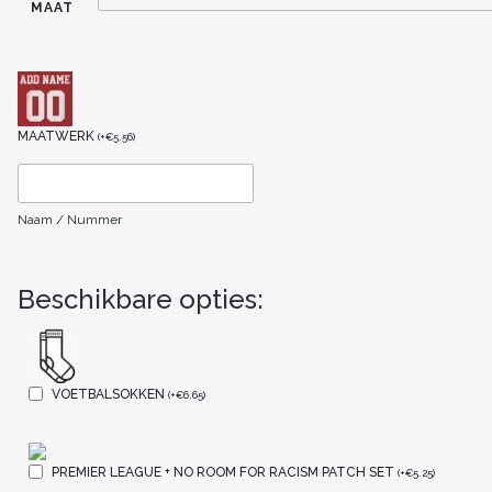
MAAT
MAATWERK
(
+
€
5.56
)
Naam / Nummer
Beschikbare opties:
VOETBALSOKKEN
(
+
€
6.65
)
PREMIER LEAGUE + NO ROOM FOR RACISM PATCH SET
(
+
€
5.25
)