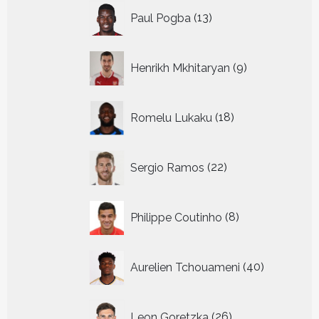
13
Paul Pogba
13
producten
9
Henrikh Mkhitaryan
9
producten
18
Romelu Lukaku
18
producten
22
Sergio Ramos
22
producten
8
Philippe Coutinho
8
producten
40
Aurelien Tchouameni
40
producten
26
Leon Goretzka
26