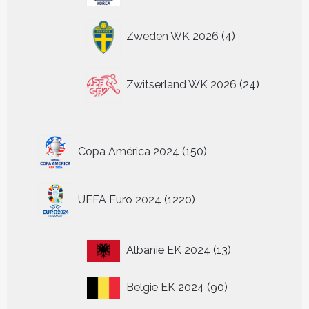
4
Zweden WK 2026
4
producten
24
Zwitserland WK 2026
24
producten
150
Copa América 2024
150
producten
1220
UEFA Euro 2024
1220
producten
13
Albanië EK 2024
13
producten
90
België EK 2024
90
producten