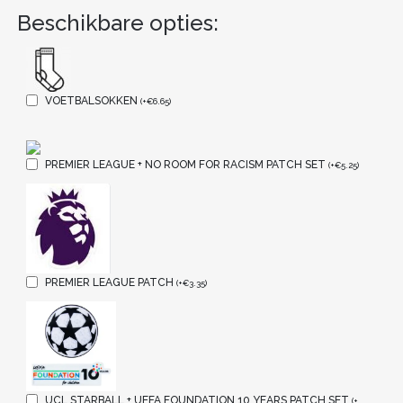
Beschikbare opties:
VOETBALSOKKEN
(
+
€
6.65
)
PREMIER LEAGUE + NO ROOM FOR RACISM PATCH SET
(
+
€
5.25
)
PREMIER LEAGUE PATCH
(
+
€
3.35
)
UCL STARBALL + UEFA FOUNDATION 10 YEARS PATCH SET
(
+