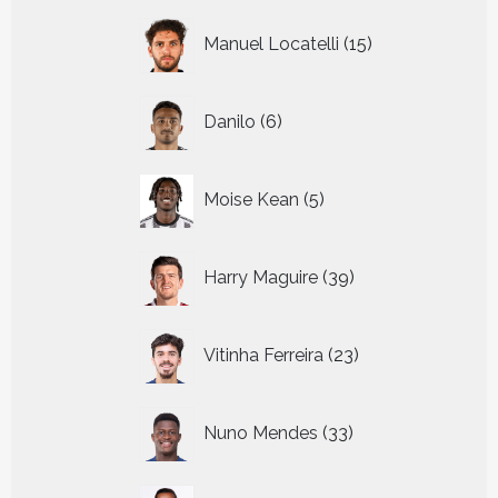
15
Manuel Locatelli
15
producten
6
Danilo
6
producten
5
Moise Kean
5
producten
39
Harry Maguire
39
producten
23
Vitinha Ferreira
23
producten
33
Nuno Mendes
33
producten
21