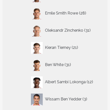
28
Emile Smith Rowe
28
producten
31
Oleksandr Zinchenko
31
producten
21
Kieran Tierney
21
producten
31
Ben White
31
producten
12
Albert Sambi Lokonga
12
producte
3
Wissam Ben Yedder
3
producten