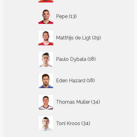
13
Pepe
13
producten
29
Matthijs de Ligt
29
producten
18
Paulo Dybala
18
producten
18
Eden Hazard
18
producten
34
Thomas Muller
34
producten
34
Toni Kroos
34
producten