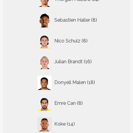
producten
8
Sebastien Haller
8
producten
8
Nico Schulz
8
producten
16
Julian Brandt
16
producten
18
Donyell Malen
18
producten
8
Emre Can
8
producten
14
Koke
14
producten