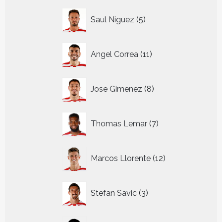
5
Saul Niguez
5
producten
11
Angel Correa
11
producten
8
Jose Gimenez
8
producten
7
Thomas Lemar
7
producten
12
Marcos Llorente
12
producten
3
Stefan Savic
3
producten
9