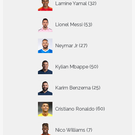
Lamine Yamal
32
producten
53
Lionel Messi
53
producten
27
Neymar Jr
27
producten
50
Kylian Mbappe
50
producten
25
Karim Benzema
25
producten
60
Cristiano Ronaldo
60
producten
7
Nico Williams
7
producten