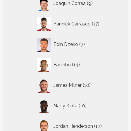
Joaquin Correa
9
producten
17
Yannick Carrasco
17
producten
7
Edin Dzeko
7
producten
14
Fabinho
14
producten
10
James Milner
10
producten
10
Naby Keita
10
producten
17
Jordan Henderson
17
producten