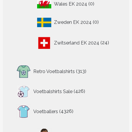
0
Wales EK 2024
0
producten
0
Zweden EK 2024
0
producten
24
Zwitserland EK 2024
24
producten
313
Retro Voetbalshirts
313
producten
426
Voetbalshirts Sale
426
producten
4326
Voetballers
4326
producten
32