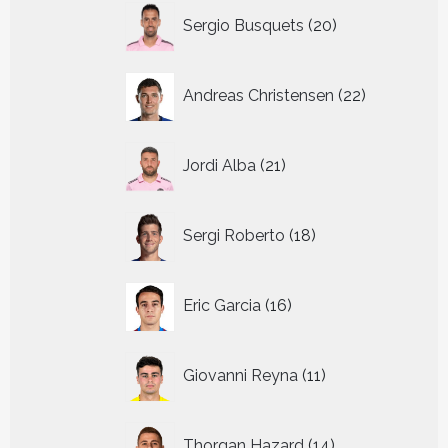
20
Sergio Busquets
20
producten
22
Andreas Christensen
22
producten
21
Jordi Alba
21
producten
18
Sergi Roberto
18
producten
16
Eric Garcia
16
producten
11
Giovanni Reyna
11
producten
14
Thorgan Hazard
14