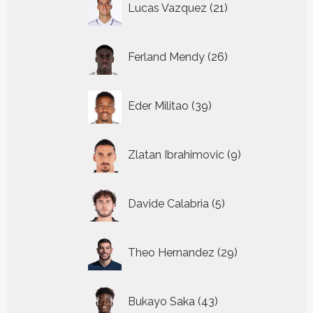
Lucas Vazquez
21
producten
26
Ferland Mendy
26
producten
39
Eder Militao
39
producten
9
Zlatan Ibrahimovic
9
producten
5
Davide Calabria
5
producten
29
Theo Hernandez
29
producten
43
Bukayo Saka
43
producten