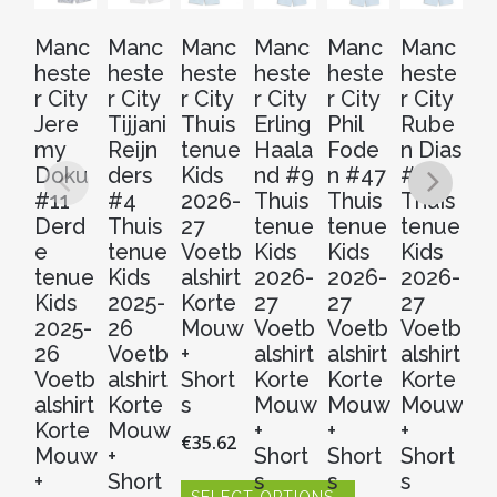
Manc
Manc
Manc
Manc
Manc
Manc
M
heste
heste
heste
heste
heste
heste
he
r City
r City
r City
r City
r City
r City
r 
Jere
Tijjani
Thuis
Erling
Phil
Rube
Th
my
Reijn
tenue
Haala
Fode
n Dias
t
Doku
ders
Kids
nd #9
n #47
#3
2
#11
#4
2026-
Thuis
Thuis
Thuis
2
Derd
Thuis
27
tenue
tenue
tenue
V
e
tenue
Voetb
Kids
Kids
Kids
al
tenue
Kids
alshirt
2026-
2026-
2026-
Ko
Kids
2025-
Korte
27
27
27
M
2025-
26
Mouw
Voetb
Voetb
Voetb
w
26
Voetb
+
alshirt
alshirt
alshirt
€
3
Voetb
alshirt
Short
Korte
Korte
Korte
alshirt
Korte
s
Mouw
Mouw
Mouw
S
Korte
Mouw
+
+
+
€
35.62
Dit
Mouw
+
Short
Short
Short
pr
+
Short
s
s
s
hee
SELECT OPTIONS