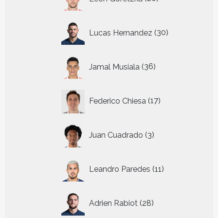
producten
30
Lucas Hernandez
30
producten
36
Jamal Musiala
36
producten
17
Federico Chiesa
17
producten
3
Juan Cuadrado
3
producten
11
Leandro Paredes
11
producten
28
Adrien Rabiot
28
producten