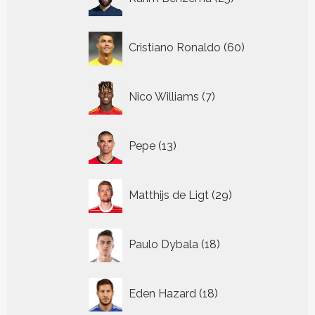
producten
60
Cristiano Ronaldo
60
producten
7
Nico Williams
7
producten
13
Pepe
13
producten
29
Matthijs de Ligt
29
producten
18
Paulo Dybala
18
producten
18
Eden Hazard
18
producten