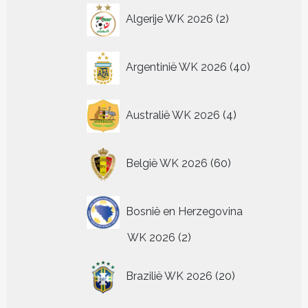
op
op
worden
worden
worden
worden
2
gekozen
Algerije WK 2026
2
de
de
op
op
op
op
worden
producten
productpagina
pr
de
de
de
de
op
productpagina
productpagina
productpagina
productpagina
de
40
Argentinië WK 2026
40
productpagin
producten
4
Australië WK 2026
4
producten
60
België WK 2026
60
producten
Bosnië en Herzegovina
2
WK 2026
2
producten
20
Brazilië WK 2026
20
producten