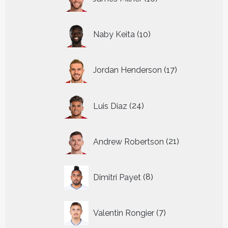
producten
10
Naby Keita
10
producten
17
Jordan Henderson
17
producten
24
Luis Diaz
24
producten
21
Andrew Robertson
21
producten
8
Dimitri Payet
8
producten
7
Valentin Rongier
7
producten