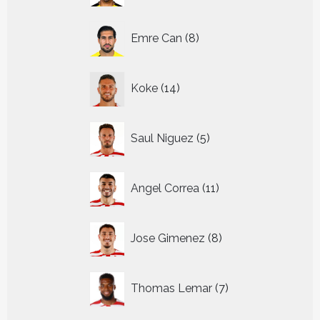
8
Emre Can
8
producten
14
Koke
14
producten
5
Saul Niguez
5
producten
11
Angel Correa
11
producten
8
Jose Gimenez
8
producten
7
Thomas Lemar
7
producten