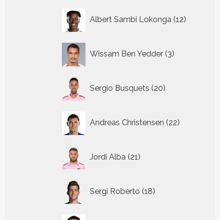
12
Albert Sambi Lokonga
12
producte
3
Wissam Ben Yedder
3
producten
20
Sergio Busquets
20
producten
22
Andreas Christensen
22
producten
21
Jordi Alba
21
producten
18
Sergi Roberto
18
producten
16