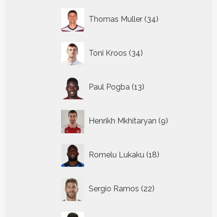
34
Thomas Muller
34
producten
34
Toni Kroos
34
producten
13
Paul Pogba
13
producten
9
Henrikh Mkhitaryan
9
producten
18
Romelu Lukaku
18
producten
22
Sergio Ramos
22
producten
8