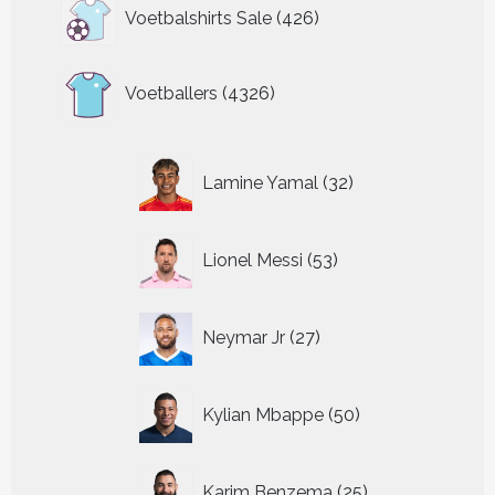
426
Voetbalshirts Sale
426
producten
4326
Voetballers
4326
producten
32
Lamine Yamal
32
producten
53
Lionel Messi
53
producten
27
Neymar Jr
27
producten
50
Kylian Mbappe
50
producten
25
Karim Benzema
25