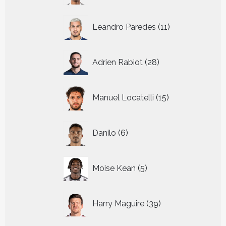
11
Leandro Paredes
11
producten
28
Adrien Rabiot
28
producten
15
Manuel Locatelli
15
producten
6
Danilo
6
producten
5
Moise Kean
5
producten
39
Harry Maguire
39
producten