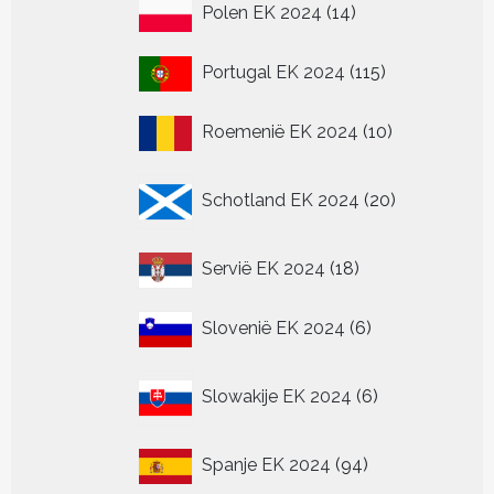
14
Polen EK 2024
14
producten
115
Portugal EK 2024
115
producten
10
Roemenië EK 2024
10
producten
20
Schotland EK 2024
20
producten
18
Servië EK 2024
18
producten
6
Slovenië EK 2024
6
producten
6
Slowakije EK 2024
6
producten
94
Spanje EK 2024
94
producten