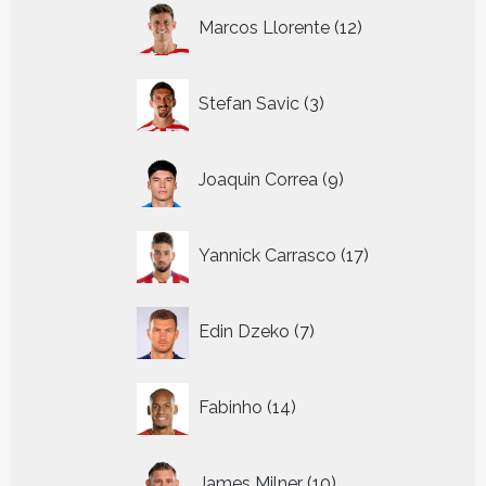
12
Marcos Llorente
12
producten
3
Stefan Savic
3
producten
9
Joaquin Correa
9
producten
17
Yannick Carrasco
17
producten
7
Edin Dzeko
7
producten
14
Fabinho
14
producten
10
James Milner
10