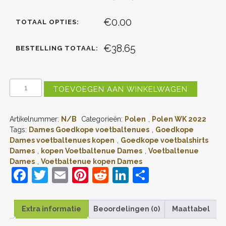
€0.00
TOTAAL OPTIES:
€38.65
BESTELLING TOTAAL:
DAMES
TOEVOEGEN AAN WINKELWAGEN
POLEN
THUIS
TENUE
Artikelnummer:
N/B
Categorieën:
Polen
,
Polen WK 2022
WK
2022
Tags:
Dames Goedkope voetbaltenues
,
Goedkope
KORTE
Dames voetbaltenues kopen
,
Goedkope voetbalshirts
MOUW
Dames
,
kopen Voetbaltenue Dames
,
Voetbaltenue
AANTAL
Dames
,
Voetbaltenue kopen Dames
F
T
E
Pi
R
Li
D
a
w
m
nt
e
n
el
c
itt
ai
er
d
k
e
Extra informatie
Beoordelingen (0)
Maattabel
e
er
l
e
di
e
n