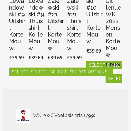
Lewa
Lewa
Zale
Zale
ski
Uit
sk
ndow
ndow
wski
wski
#10
tenue
#
ski #9
ski #9
#21
#21
Uitshir
WK
Th
Uitshir
Thuis
Uitshir
Thuis
t
2022
sh
t
shirt
t
shirt
Korte
Mens
Ko
Korte
Korte
Korte
Korte
Mou
en
M
Mou
Mou
Mou
Mou
w
Korte
w
w
w
w
w
Mou
€
39.69
€
3
w
€
39.69
€
39.69
€
39.69
€
39.69
€
39.89
SELECT OPTIONS
S
SELECT OPTIONS
SELECT OPTIONS
SELECT OPTIONS
SELECT OPTIONS
Dit
Dit
product
SELECT O
pr
Dit
Dit
Dit
Dit
heeft
hee
product
product
product
product
Dit
meerdere
me
heeft
heeft
heeft
heeft
product
variaties.
vari
meerdere
meerdere
meerdere
meerdere
heeft
Deze
De
variaties.
variaties.
variaties.
variaties.
meerdere
optie
opt
Deze
Deze
Deze
Deze
variaties.
799
WK 2026 Voetbalshirts
799
kan
ka
optie
optie
optie
optie
Deze
producten
gekozen
ge
kan
kan
kan
kan
optie
worden
wo
gekozen
gekozen
gekozen
gekozen
kan