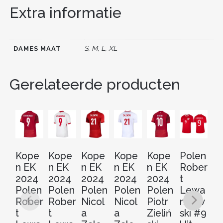
Extra informatie
b
st
t
dI
o
n
o
S, M, L, XL
DAMES MAAT
k
Gerelateerde producten
Kope
Kope
Kope
Kope
Kope
Polen
K
n EK
n EK
n EK
n EK
n EK
Rober
n 
2024
2024
2024
2024
2024
t
2
Polen
Polen
Polen
Polen
Polen
Lewa
P
Rober
Rober
Nicol
Nicol
Piotr
ndow
Pi
t
t
a
a
Zieliń
ski #9
Zi