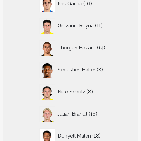
Eric Garcia
16
producten
11
Giovanni Reyna
11
producten
14
Thorgan Hazard
14
producten
8
Sebastien Haller
8
producten
8
Nico Schulz
8
producten
16
Julian Brandt
16
producten
18
Donyell Malen
18
producten