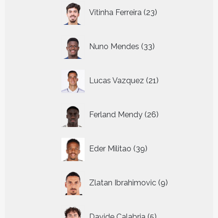
23
Vitinha Ferreira
23
producten
33
Nuno Mendes
33
producten
21
Lucas Vazquez
21
producten
26
Ferland Mendy
26
producten
39
Eder Militao
39
producten
9
Zlatan Ibrahimovic
9
producten
5
Davide Calabria
5