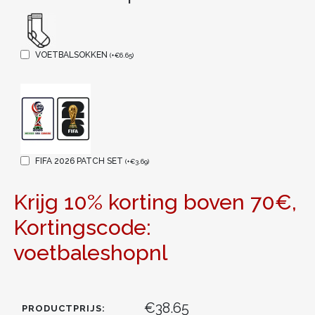
VOETBALSOKKEN
(
+
€
6.65
)
FIFA 2026 PATCH SET
(
+
€
3.69
)
Krijg 10% korting boven 70€,
Kortingscode:
voetbaleshopnl
€38.65
PRODUCTPRIJS: