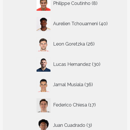
Philippe Coutinho
8
producten
40
Aurelien Tchouameni
40
producten
26
Leon Goretzka
26
producten
30
Lucas Hernandez
30
producten
36
Jamal Musiala
36
producten
17
Federico Chiesa
17
producten
3
Juan Cuadrado
3
producten