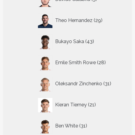
producten
29
Theo Hernandez
29
producten
43
Bukayo Saka
43
producten
28
Emile Smith Rowe
28
producten
31
Oleksandr Zinchenko
31
producten
21
Kieran Tierney
21
producten
31
Ben White
31
producten