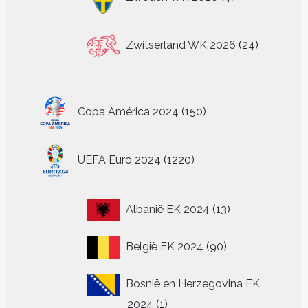
producten
24
Zwitserland WK 2026
24
producten
150
Copa América 2024
150
producten
1220
UEFA Euro 2024
1220
producten
13
Albanië EK 2024
13
producten
90
België EK 2024
90
producten
Bosnië en Herzegovina EK
1
2024
1