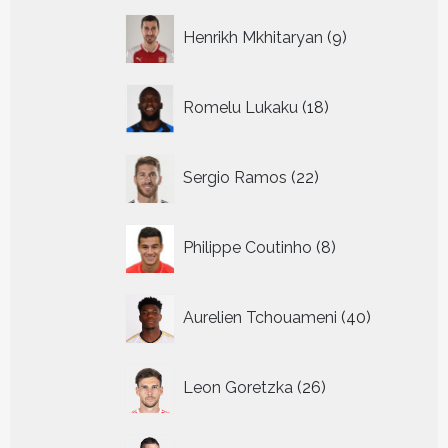
9
Henrikh Mkhitaryan
9
producten
18
Romelu Lukaku
18
producten
22
Sergio Ramos
22
producten
8
Philippe Coutinho
8
producten
40
Aurelien Tchouameni
40
producten
26
Leon Goretzka
26
producten
30