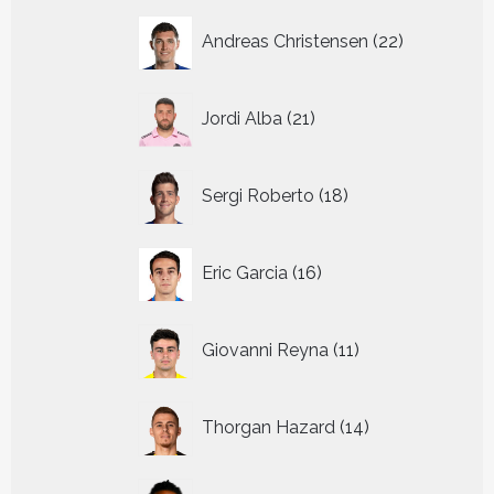
22
Andreas Christensen
22
producten
21
Jordi Alba
21
producten
18
Sergi Roberto
18
producten
16
Eric Garcia
16
producten
11
Giovanni Reyna
11
producten
14
Thorgan Hazard
14
producten
8