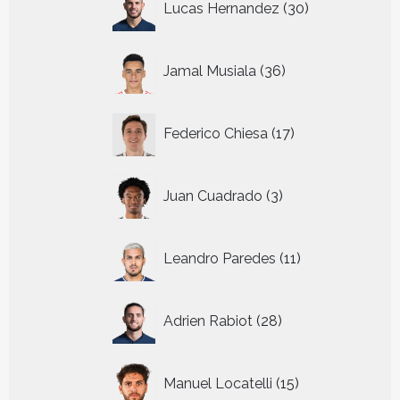
Lucas Hernandez
30
producten
36
Jamal Musiala
36
producten
17
Federico Chiesa
17
producten
3
Juan Cuadrado
3
producten
11
Leandro Paredes
11
producten
28
Adrien Rabiot
28
producten
15
Manuel Locatelli
15
producten