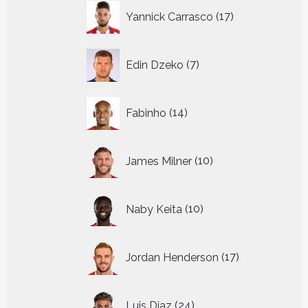
17
Yannick Carrasco
17
producten
7
Edin Dzeko
7
producten
14
Fabinho
14
producten
10
James Milner
10
producten
10
Naby Keita
10
producten
17
Jordan Henderson
17
producten
24
Luis Diaz
24