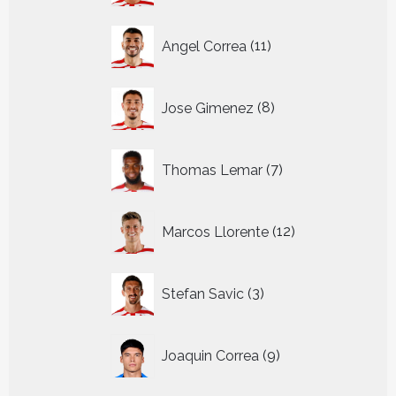
11
Angel Correa
11
producten
8
Jose Gimenez
8
producten
7
Thomas Lemar
7
producten
12
Marcos Llorente
12
producten
3
Stefan Savic
3
producten
9
Joaquin Correa
9
producten