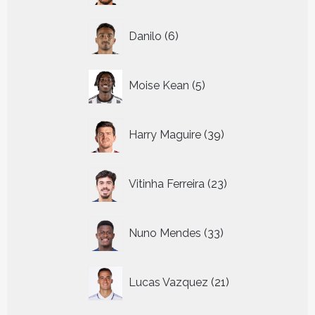
6
Danilo
6
producten
5
Moise Kean
5
producten
39
Harry Maguire
39
producten
23
Vitinha Ferreira
23
producten
33
Nuno Mendes
33
producten
21
Lucas Vazquez
21
producten