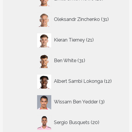
producten
31
Oleksandr Zinchenko
31
producten
21
Kieran Tierney
21
producten
31
Ben White
31
producten
12
Albert Sambi Lokonga
12
producte
3
Wissam Ben Yedder
3
producten
20
Sergio Busquets
20
producten