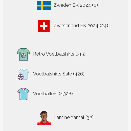
0
Zweden EK 2024
0
producten
24
Zwitserland EK 2024
24
producten
313
Retro Voetbalshirts
313
producten
426
Voetbalshirts Sale
426
producten
4326
Voetballers
4326
producten
32
Lamine Yamal
32
producten