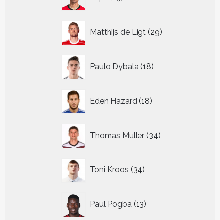
producten
29
Matthijs de Ligt
29
producten
18
Paulo Dybala
18
producten
18
Eden Hazard
18
producten
34
Thomas Muller
34
producten
34
Toni Kroos
34
producten
13
Paul Pogba
13
producten