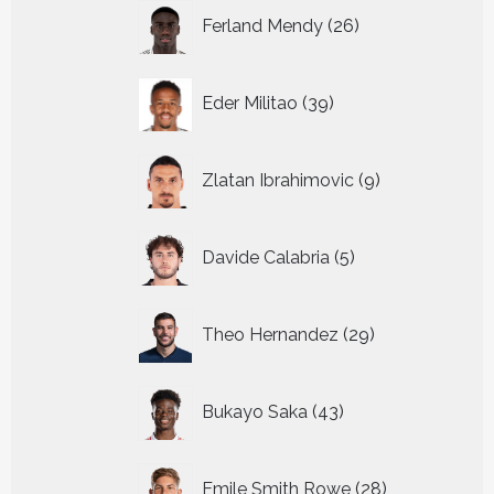
26
Ferland Mendy
26
producten
39
Eder Militao
39
producten
9
Zlatan Ibrahimovic
9
producten
5
Davide Calabria
5
producten
29
Theo Hernandez
29
producten
43
Bukayo Saka
43
producten
28
Emile Smith Rowe
28