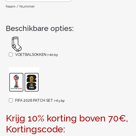
Naam / Nummer
Beschikbare opties:
VOETBALSOKKEN
(
+
€
6.65
)
FIFA 2026 PATCH SET
(
+
€
3.69
)
Krijg 10% korting boven 70€,
Kortingscode: