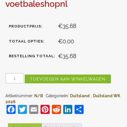
voetbaleshopnl
€35.68
PRODUCTPRIJS:
€0.00
TOTAAL OPTIES:
€35.68
BESTELLING TOTAAL:
DUITSLAND
TOEVOEGEN AAN WINKELWAGEN
DENIZ
UNDAV
#13
Artikelnummer:
N/B
Categorieën:
Duitsland
,
Duitsland WK
UIT
TENUE
2026
KIDS
F
T
E
Pi
R
Li
D
WK
a
w
m
nt
e
n
el
2026
VOETBALSHIRT
KORTE