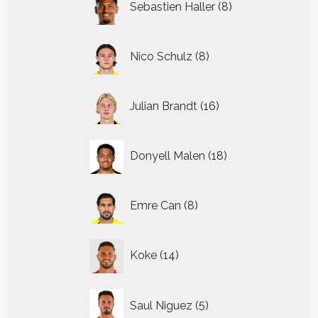
Sebastien Haller
8
producten
8
Nico Schulz
8
producten
16
Julian Brandt
16
producten
18
Donyell Malen
18
producten
8
Emre Can
8
producten
14
Koke
14
producten
5
Saul Niguez
5
producten