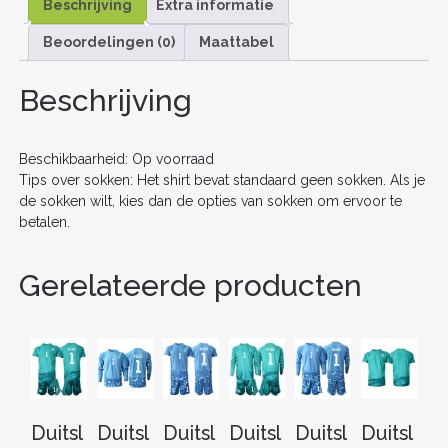
c
itt
ai
er
d
k
e
Beschrijving
Extra informatie
MOUW
e
er
l
e
di
e
n
+
Beoordelingen (0)
Maattabel
SHORTS
b
st
t
dI
AANTAL
o
n
Beschrijving
o
k
Beschikbaarheid: Op voorraad
Tips over sokken: Het shirt bevat standaard geen sokken. Als je
de sokken wilt, kies dan de opties van sokken om ervoor te
betalen.
Gerelateerde producten
Duitsl
Duitsl
Duitsl
Duitsl
Duitsl
Duitsl
Du