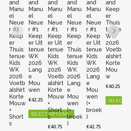
and
and
and
and
and
and
a
Manu
Manu
Manu
Manu
Manu
Keep
K
el
el
el
el
el
er
er
Neue
Neue
Neue
Neue
Neue
Thuis
t
r #1
r #1
r #1
r #1
r #1
tenue
W
Keep
Keep
Keep
Keep
Keep
WK
2
er
er Uit
er Uit
er
er Uit
2026
V
Thuis
tenue
tenue
Thuis
tenue
Voetb
al
tenue
WK
Kids
tenue
Kids
alshirt
Ko
Kids
2026
WK
Kids
WK
Korte
M
WK
Lang
2026
WK
2026
Mou
w
2026
e
Voetb
2026
Lang
w
€
4
Voetb
Mou
alshirt
Lang
e
€
40.25
alshirt
wen
Korte
e
Mou
S
Korte
Mouw
Mou
wen
€
42.25
SELECT O
Dit
Mouw
+
wen
(+
pr
Dit
+
Short
(+
broek
hee
SELECT OPTIONS
product
Short
s
broek
)
me
heeft
Dit
s
)
€
40.75
€
42.75
vari
meerdere
product