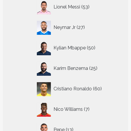
53
Lionel Messi
53
producten
27
Neymar Jr
27
producten
50
Kylian Mbappe
50
producten
25
Karim Benzema
25
producten
60
Cristiano Ronaldo
60
producten
7
Nico Williams
7
producten
13
Pepe
13