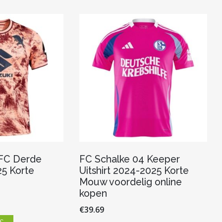
variaties.
variaties.
Deze
Deze
optie
optie
kan
kan
gekozen
gekozen
worden
worden
op
op
de
de
productpagina
productpagina
 FC Derde
FC Schalke 04 Keeper
25 Korte
Uitshirt 2024-2025 Korte
Mouw voordelig online
kopen
€
39.69
Dit