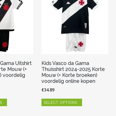
gekozen
gekozen
worden
worden
op
op
de
de
productpagina
productpagina
 Gama Uitshirt
Kids Vasco da Gama
rte Mouw (+
Thuisshirt 2024-2025 Korte
) voordelig
Mouw (+ Korte broeken)
voordelig online kopen
€
34.89
Dit
Dit
S
SELECT OPTIONS
product
product
heeft
heeft
meerdere
meerdere