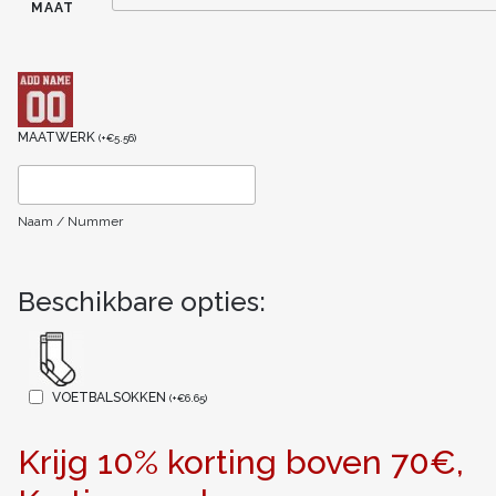
MAAT
MAATWERK
(
+
€
5.56
)
Naam / Nummer
Beschikbare opties:
VOETBALSOKKEN
(
+
€
6.65
)
Krijg 10% korting boven 70€,