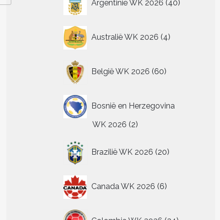
Argentinië WK 2026
40
producten
4
Australië WK 2026
4
producten
60
België WK 2026
60
producten
Bosnië en Herzegovina
2
WK 2026
2
producten
20
Brazilië WK 2026
20
producten
6
Canada WK 2026
6
producten
24