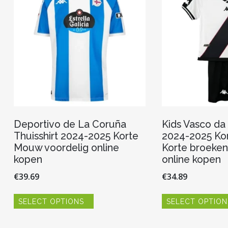
gekozen
worden
op
de
productpagina
Deportivo de La Coruña
Kids Vasco da
Thuisshirt 2024-2025 Korte
2024-2025 Ko
Mouw voordelig online
Korte broeken
kopen
online kopen
€
39.69
€
34.89
Dit
SELECT OPTIONS
SELECT OPTION
product
heeft
meerdere