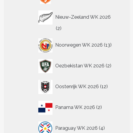
Nieuw-Zeeland WK 2026
2
2
producten
13
Noorwegen WK 2026
13
producten
2
Oezbekistan WK 2026
2
producten
12
Oostenrijk WK 2026
12
producten
2
Panama WK 2026
2
producten
4
Paraguay WK 2026
4
producten