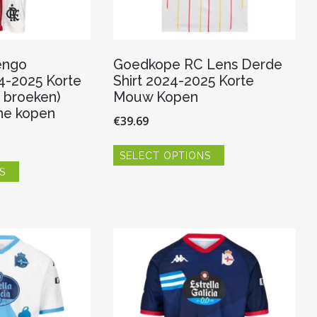
engo
Goedkope RC Lens Derde
24-2025 Korte
Shirt 2024-2025 Korte
 broeken)
Mouw Kopen
ine kopen
€
39.69
Dit
SELECT OPTIONS
product
Dit
heeft
S
product
meerdere
heeft
variaties.
meerdere
Deze
variaties.
optie
Deze
kan
optie
gekozen
kan
worden
gekozen
op
worden
de
op