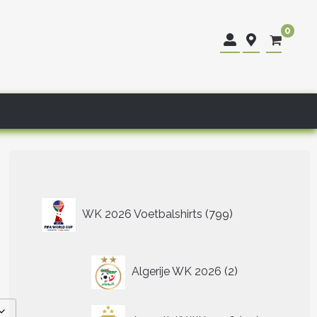
0
799
WK 2026 Voetbalshirts
799
producten
2
Algerije WK 2026
2
producten
40