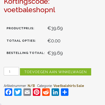
Kortingscode:
voetbaleshopnl
€39.69
PRODUCTPRIJS:
€0.00
TOTAAL OPTIES:
€39.69
BESTELLING TOTAAL:
ESPORTE
TOEVOEGEN AAN WINKELWAGEN
CLUBE
VITÓRIA
THUISSHIRT
Artikelnummer:
N/B
Categorie:
Voetbalshirts Sale
2024-
F
T
E
Pi
R
Li
D
2025
KORTE
a
w
m
nt
e
n
el
MOUW
VOORDELIG