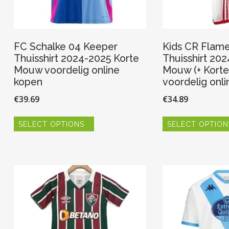
FC Schalke 04 Keeper
Kids CR Flam
Thuisshirt 2024-2025 Korte
Thuisshirt 20
Mouw voordelig online
Mouw (+ Korte
kopen
voordelig onl
€
39.69
€
34.89
Dit
SELECT OPTIONS
SELECT OPTION
product
heeft
meerdere
variaties.
Deze
optie
kan
gekozen
worden
op