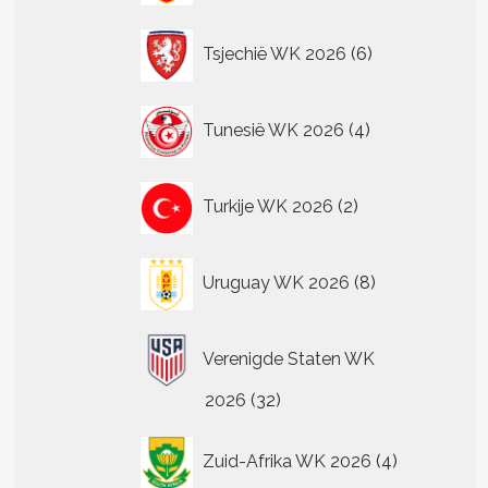
6
Tsjechië WK 2026
6
producten
4
Tunesië WK 2026
4
producten
2
Turkije WK 2026
2
producten
8
Uruguay WK 2026
8
producten
Verenigde Staten WK
32
2026
32
producten
4
Zuid-Afrika WK 2026
4
producten