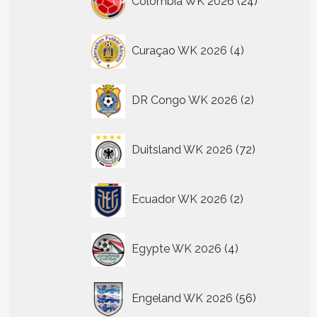
Colombia WK 2026
24
producten
4
Curaçao WK 2026
4
producten
2
DR Congo WK 2026
2
producten
72
Duitsland WK 2026
72
producten
2
Ecuador WK 2026
2
producten
4
Egypte WK 2026
4
producten
56
Engeland WK 2026
56
producten