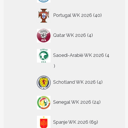
40
Portugal WK 2026
40
producten
4
Qatar WK 2026
4
producten
Saoedi-Arabië WK 2026
4
4
producten
4
Schotland WK 2026
4
producten
24
Senegal WK 2026
24
producten
69
Spanje WK 2026
69
producten