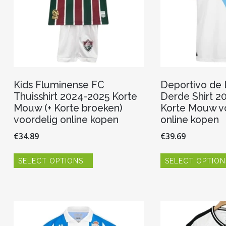
de
productpagina
Kids Fluminense FC
Deportivo de
Thuisshirt 2024-2025 Korte
Derde Shirt 2
Mouw (+ Korte broeken)
Korte Mouw v
voordelig online kopen
online kopen
€
34.89
€
39.69
Dit
SELECT OPTIONS
SELECT OPTION
product
heeft
meerdere
variaties.
Deze
optie
kan