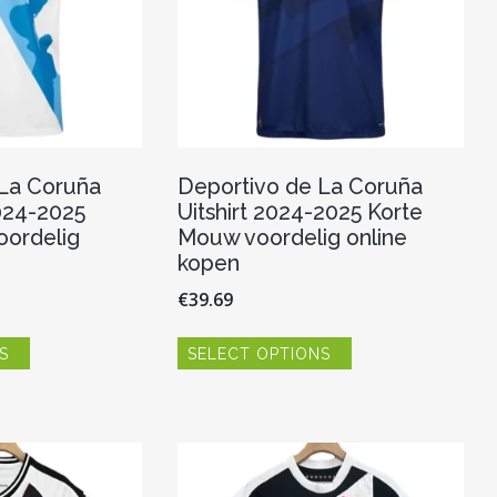
productpagina
de
productpagina
 La Coruña
Deportivo de La Coruña
024-2025
Uitshirt 2024-2025 Korte
oordelig
Mouw voordelig online
kopen
€
39.69
Dit
Dit
S
SELECT OPTIONS
product
product
heeft
heeft
meerdere
meerdere
variaties.
variaties.
Deze
Deze
optie
optie
kan
kan