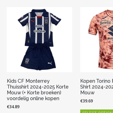
variaties.
Deze
optie
kan
gekozen
worden
op
de
productpagina
Kids CF Monterrey
Kopen Torino
Thuisshirt 2024-2025 Korte
Shirt 2024-20
Mouw (+ Korte broeken)
Mouw
voordelig online kopen
€
39.69
€
34.89