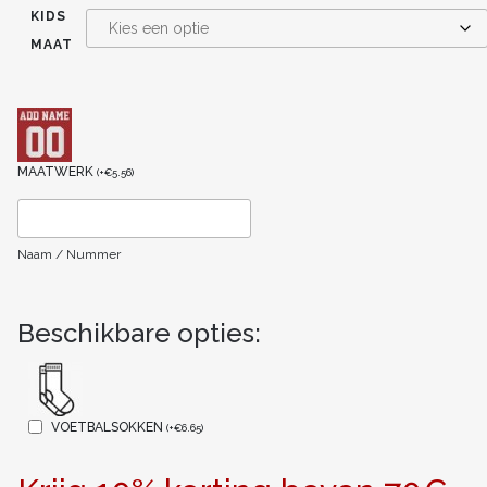
KIDS
MAAT
MAATWERK
(
+
€
5.56
)
Naam / Nummer
Beschikbare opties:
VOETBALSOKKEN
(
+
€
6.65
)