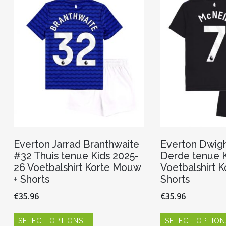
kan
gekozen
worden
op
de
productpagina
Everton Jarrad Branthwaite
Everton Dwigh
#32 Thuis tenue Kids 2025-
Derde tenue K
26 Voetbalshirt Korte Mouw
Voetbalshirt 
+ Shorts
Shorts
€
35.96
€
35.96
Dit
SELECT OPTIONS
SELECT OPTION
product