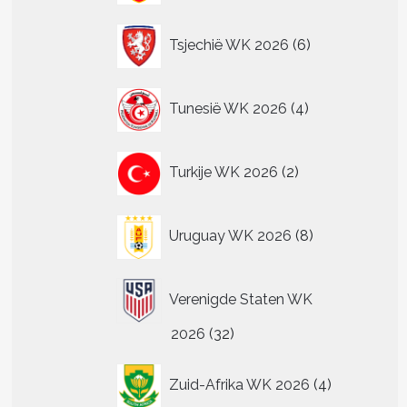
6
Tsjechië WK 2026
6
producten
4
Tunesië WK 2026
4
producten
2
Turkije WK 2026
2
producten
8
Uruguay WK 2026
8
producten
Verenigde Staten WK
32
2026
32
producten
4
Zuid-Afrika WK 2026
4
producten