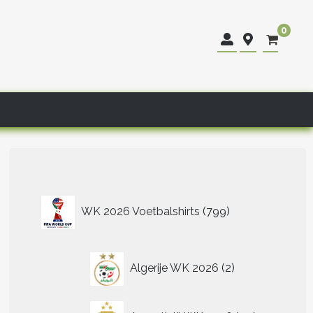
0
799
WK 2026 Voetbalshirts
799
producten
2
Algerije WK 2026
2
producten
40