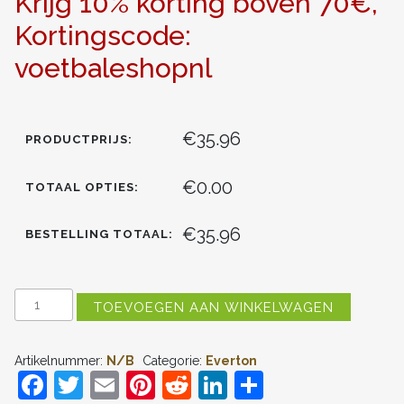
Krijg 10% korting boven 70€,
Kortingscode:
voetbaleshopnl
€35.96
PRODUCTPRIJS:
€0.00
TOTAAL OPTIES:
€35.96
BESTELLING TOTAAL:
EVERTON
TOEVOEGEN AAN WINKELWAGEN
KIERNAN
DEWSBURY-
HALL
Artikelnummer:
N/B
Categorie:
Everton
#22
F
T
E
Pi
R
Li
D
UIT
TENUE