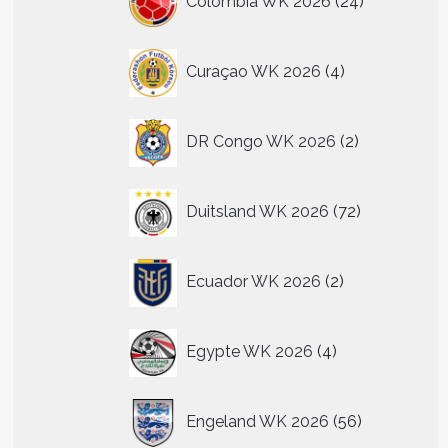
Colombia WK 2026
24
producten
4
Curaçao WK 2026
4
producten
2
DR Congo WK 2026
2
producten
72
Duitsland WK 2026
72
producten
2
Ecuador WK 2026
2
producten
4
Egypte WK 2026
4
producten
56
Engeland WK 2026
56
producten