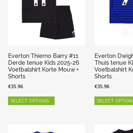
Everton Thierno Barry #11
Everton Dwigh
Derde tenue Kids 2025-26
Thuis tenue K
Voetbalshirt Korte Mouw +
Voetbalshirt 
Shorts
Shorts
€
35.96
€
35.96
Dit
SELECT OPTIONS
SELECT OPTION
product
heeft
meerdere
variaties.
Deze
optie