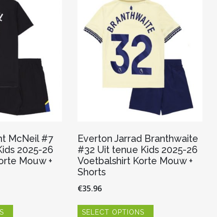
kan
kan
gekozen
gekozen
worden
worden
op
op
de
de
productpagina
productpagina
t McNeil #7
Everton Jarrad Branthwaite
ids 2025-26
#32 Uit tenue Kids 2025-26
Korte Mouw +
Voetbalshirt Korte Mouw +
Shorts
€
35.96
Dit
Dit
S
SELECT OPTIONS
product
product