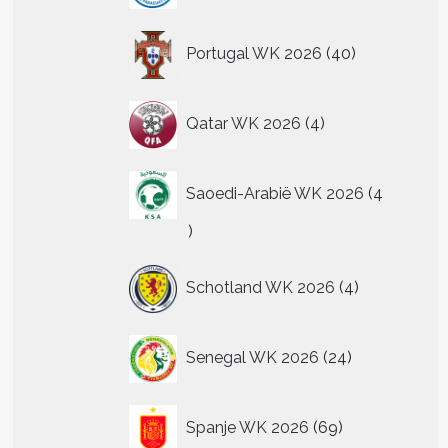
40
Portugal WK 2026
40
producten
4
Qatar WK 2026
4
producten
Saoedi-Arabië WK 2026
4
4
producten
4
Schotland WK 2026
4
producten
24
Senegal WK 2026
24
producten
69
Spanje WK 2026
69
producten