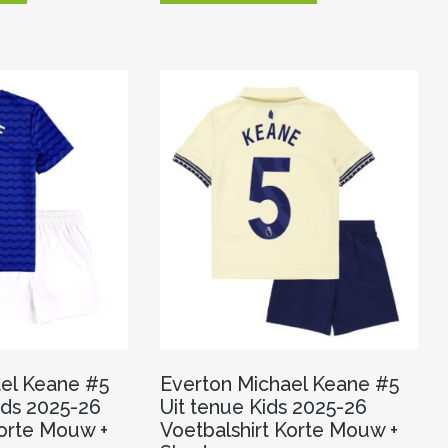
heeft
heeft
meerdere
meerdere
variaties.
variaties.
Deze
Deze
optie
optie
kan
kan
gekozen
gekozen
worden
worden
op
op
de
de
productpagina
productpagina
el Keane #5
Everton Michael Keane #5
ids 2025-26
Uit tenue Kids 2025-26
Korte Mouw +
Voetbalshirt Korte Mouw +