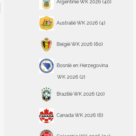
Argentinië WK 2026
40
producten
4
Australië WK 2026
4
producten
60
België WK 2026
60
producten
Bosnië en Herzegovina
2
WK 2026
2
producten
20
Brazilië WK 2026
20
producten
6
Canada WK 2026
6
producten
24