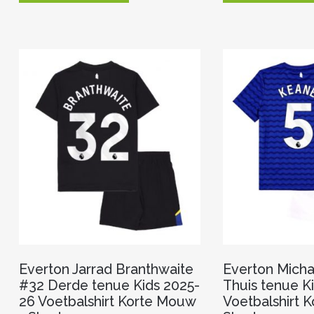
heeft
meerdere
variaties.
Deze
optie
kan
gekozen
worden
op
de
productpagina
Everton Jarrad Branthwaite
Everton Micha
#32 Derde tenue Kids 2025-
Thuis tenue K
26 Voetbalshirt Korte Mouw
Voetbalshirt 