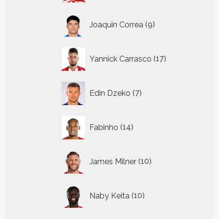
9
Joaquin Correa
9
producten
17
Yannick Carrasco
17
producten
7
Edin Dzeko
7
producten
14
Fabinho
14
producten
10
James Milner
10
producten
10
Naby Keita
10
producten