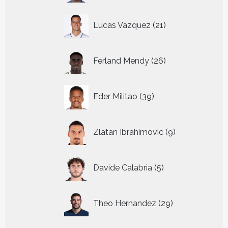
21
Lucas Vazquez
21
producten
26
Ferland Mendy
26
producten
39
Eder Militao
39
producten
9
Zlatan Ibrahimovic
9
producten
5
Davide Calabria
5
producten
29
Theo Hernandez
29
producten