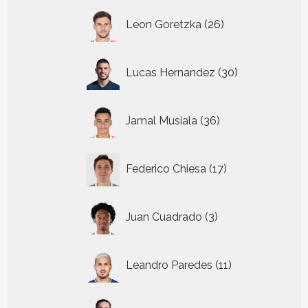
26
Leon Goretzka
26
producten
30
Lucas Hernandez
30
producten
36
Jamal Musiala
36
producten
17
Federico Chiesa
17
producten
3
Juan Cuadrado
3
producten
11
Leandro Paredes
11
producten
28