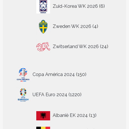
6
Zuid-Korea WK 2026
6
producten
4
Zweden WK 2026
4
producten
24
Zwitserland WK 2026
24
producten
150
Copa América 2024
150
producten
1220
UEFA Euro 2024
1220
producten
13
Albanië EK 2024
13
producten