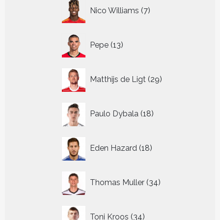
7
Nico Williams
7
producten
13
Pepe
13
producten
29
Matthijs de Ligt
29
producten
18
Paulo Dybala
18
producten
18
Eden Hazard
18
producten
34
Thomas Muller
34
producten
34
Toni Kroos
34