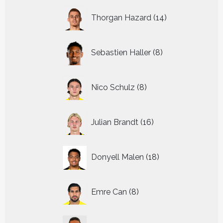
14
Thorgan Hazard
14
producten
8
Sebastien Haller
8
producten
8
Nico Schulz
8
producten
16
Julian Brandt
16
producten
18
Donyell Malen
18
producten
8
Emre Can
8
producten
14