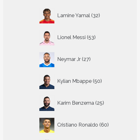
32
Lamine Yamal
32
producten
53
Lionel Messi
53
producten
27
Neymar Jr
27
producten
50
Kylian Mbappe
50
producten
25
Karim Benzema
25
producten
60
Cristiano Ronaldo
60
producten