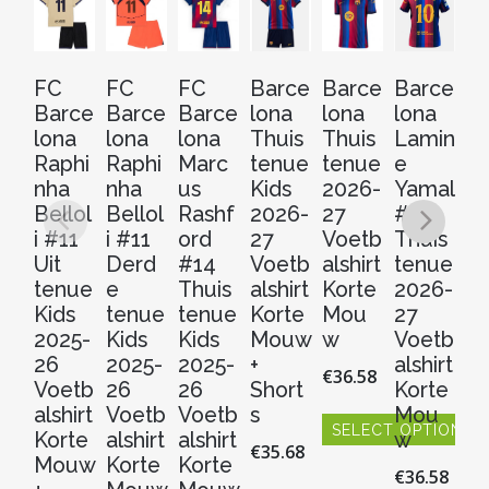
FC
FC
FC
Barce
Barce
Barce
F
Barce
Barce
Barce
lona
lona
lona
B
lona
lona
lona
Thuis
Thuis
Lamin
lo
Raphi
Raphi
Marc
tenue
tenue
e
L
nha
nha
us
Kids
2026-
Yamal
e
Bellol
Bellol
Rashf
2026-
27
#10
Y
i #11
i #11
ord
27
Voetb
Thuis
#
Uit
Derd
#14
Voetb
alshirt
tenue
Th
tenue
e
Thuis
alshirt
Korte
2026-
t
Kids
tenue
tenue
Korte
Mou
27
Ki
2025-
Kids
Kids
Mouw
w
Voetb
20
26
2025-
2025-
+
alshirt
2
€
36.58
Voetb
26
26
Short
Korte
V
alshirt
Voetb
Voetb
s
Mou
al
SELECT OPTIONS
Korte
alshirt
alshirt
w
Ko
€
35.68
Dit
Mouw
Korte
Korte
M
€
36.58
product