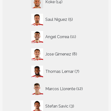
Koke
14
producten
5
Saul Niguez
5
producten
11
Angel Correa
11
producten
8
Jose Gimenez
8
producten
7
Thomas Lemar
7
producten
12
Marcos Llorente
12
producten
3
Stefan Savic
3
producten