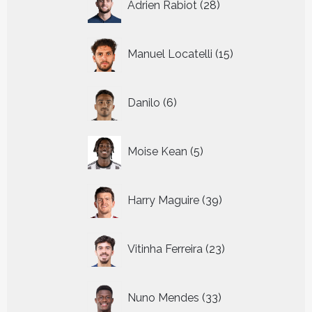
Adrien Rabiot
28
producten
15
Manuel Locatelli
15
producten
6
Danilo
6
producten
5
Moise Kean
5
producten
39
Harry Maguire
39
producten
23
Vitinha Ferreira
23
producten
33
Nuno Mendes
33
producten