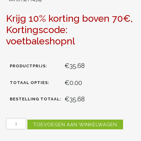
(
+
€
3.65
)
Krijg 10% korting boven 70€,
Kortingscode:
voetbaleshopnl
€35.68
PRODUCTPRIJS:
€0.00
TOTAAL OPTIES:
€35.68
BESTELLING TOTAAL:
FC
TOEVOEGEN AAN WINKELWAGEN
BARCELONA
DERDE
TENUE