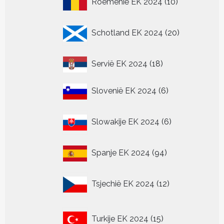
Roemenië EK 2024
10
producten
20
Schotland EK 2024
20
producten
18
Servië EK 2024
18
producten
6
Slovenië EK 2024
6
producten
6
Slowakije EK 2024
6
producten
94
Spanje EK 2024
94
producten
12
Tsjechië EK 2024
12
producten
15
Turkije EK 2024
15