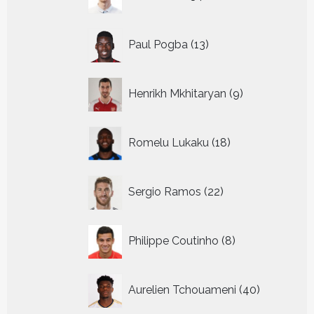
producten
13
Paul Pogba
13
producten
9
Henrikh Mkhitaryan
9
producten
18
Romelu Lukaku
18
producten
22
Sergio Ramos
22
producten
8
Philippe Coutinho
8
producten
40
Aurelien Tchouameni
40
producten