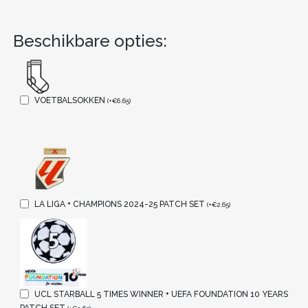
Beschikbare opties:
VOETBALSOKKEN
(
+
€
6.65
)
LA LIGA + CHAMPIONS 2024-25 PATCH SET
(
+
€
2.65
)
UCL STARBALL 5 TIMES WINNER + UEFA FOUNDATION 10 YEARS
PATCH SET