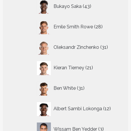
43
Bukayo Saka
43
producten
28
Emile Smith Rowe
28
producten
31
Oleksandr Zinchenko
31
producten
21
Kieran Tierney
21
producten
31
Ben White
31
producten
12
Albert Sambi Lokonga
12
producte
3
Wissam Ben Yedder
3