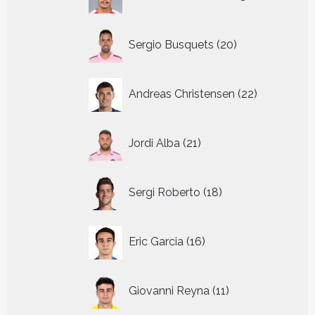
producten
20
Sergio Busquets
20
producten
22
Andreas Christensen
22
producten
21
Jordi Alba
21
producten
18
Sergi Roberto
18
producten
16
Eric Garcia
16
producten
11
Giovanni Reyna
11
producten