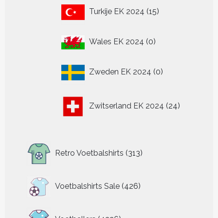
15
Turkije EK 2024
15
producten
0
Wales EK 2024
0
producten
0
Zweden EK 2024
0
producten
24
Zwitserland EK 2024
24
producten
313
Retro Voetbalshirts
313
producten
426
Voetbalshirts Sale
426
producten
4326