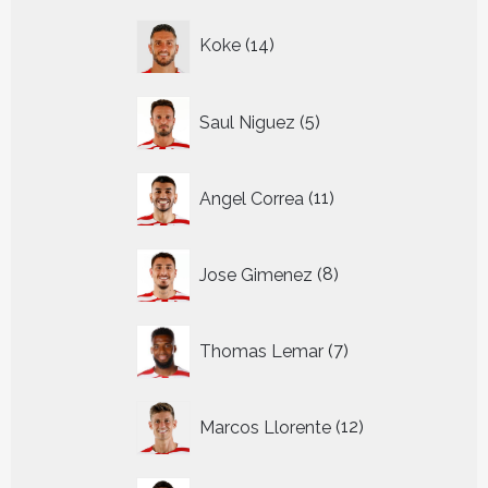
14
Koke
14
producten
5
Saul Niguez
5
producten
11
Angel Correa
11
producten
8
Jose Gimenez
8
producten
7
Thomas Lemar
7
producten
12
Marcos Llorente
12
producten