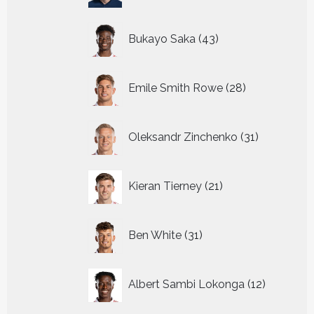
43
Bukayo Saka
43
producten
28
Emile Smith Rowe
28
producten
31
Oleksandr Zinchenko
31
producten
21
Kieran Tierney
21
producten
31
Ben White
31
producten
12
Albert Sambi Lokonga
12
producte