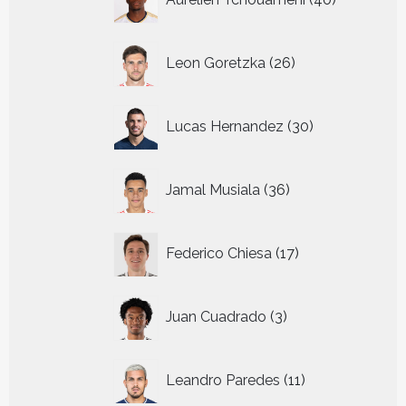
producten
26
Leon Goretzka
26
producten
30
Lucas Hernandez
30
producten
36
Jamal Musiala
36
producten
17
Federico Chiesa
17
producten
3
Juan Cuadrado
3
producten
11
Leandro Paredes
11
producten