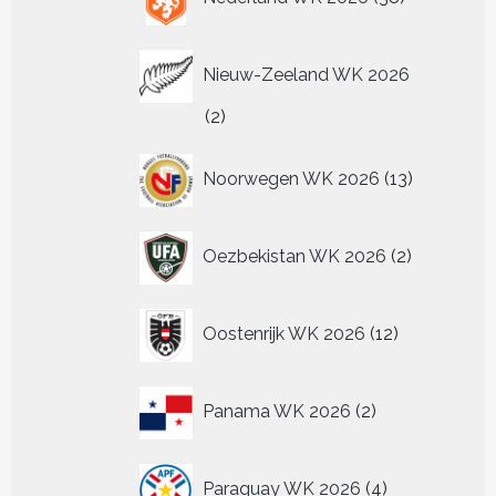
producten
Nieuw-Zeeland WK 2026
2
2
producten
13
Noorwegen WK 2026
13
producten
2
Oezbekistan WK 2026
2
producten
12
Oostenrijk WK 2026
12
producten
2
Panama WK 2026
2
producten
4
Paraguay WK 2026
4