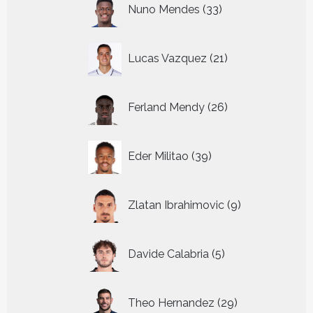
33
Nuno Mendes
33
producten
21
Lucas Vazquez
21
producten
26
Ferland Mendy
26
producten
39
Eder Militao
39
producten
9
Zlatan Ibrahimovic
9
producten
5
Davide Calabria
5
producten
29
Theo Hernandez
29
producten