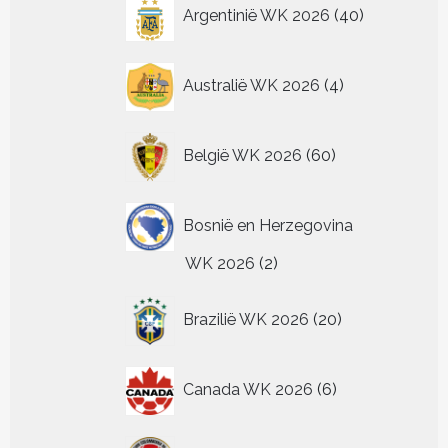
40
Argentinië WK 2026
40
productpagina
productpagina
productpagin
producten
4
Australië WK 2026
4
producten
60
België WK 2026
60
producten
Bosnië en Herzegovina
2
WK 2026
2
producten
20
Brazilië WK 2026
20
producten
6
Canada WK 2026
6
producten
24