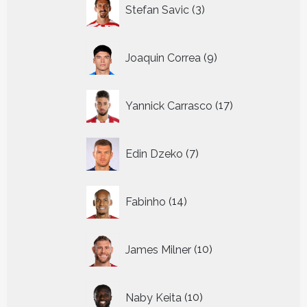
3
Stefan Savic
3
producten
9
Joaquin Correa
9
producten
17
Yannick Carrasco
17
producten
7
Edin Dzeko
7
producten
14
Fabinho
14
producten
10
James Milner
10
producten
10
Naby Keita
10
producten