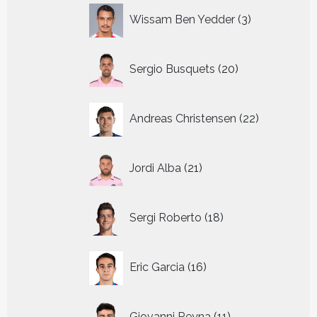
3
Wissam Ben Yedder
3
producten
20
Sergio Busquets
20
producten
22
Andreas Christensen
22
producten
21
Jordi Alba
21
producten
18
Sergi Roberto
18
producten
16
Eric Garcia
16
producten
11
Giovanni Reyna
11