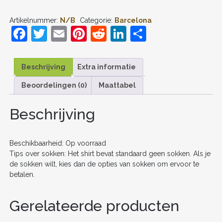
FRENKIE
DE
Artikelnummer:
N/B
Categorie:
Barcelona
JONG
F
T
E
Pi
R
Li
D
#21
UIT
a
w
m
nt
e
n
el
TENUE
KIDS
c
itt
ai
er
d
k
e
2025-
Beschrijving
Extra informatie
26
e
er
l
e
di
e
n
VOETBALSHIRT
Beoordelingen (0)
Maattabel
b
st
t
dI
KORTE
MOUW
o
n
Beschrijving
+
SHORTS
o
AANTAL
k
Beschikbaarheid: Op voorraad
Tips over sokken: Het shirt bevat standaard geen sokken. Als je
de sokken wilt, kies dan de opties van sokken om ervoor te
betalen.
Gerelateerde producten