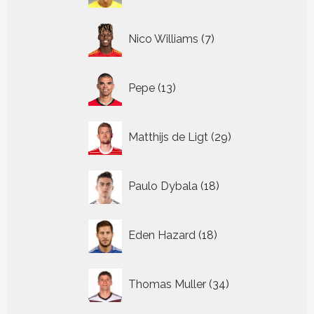
7
Nico Williams
7
producten
13
Pepe
13
producten
29
Matthijs de Ligt
29
producten
18
Paulo Dybala
18
producten
18
Eden Hazard
18
producten
34
Thomas Muller
34
producten