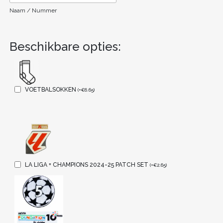
Naam / Nummer
Beschikbare opties:
VOETBALSOKKEN
(
+
€
6.65
)
LA LIGA + CHAMPIONS 2024-25 PATCH SET
(
+
€
2.65
)