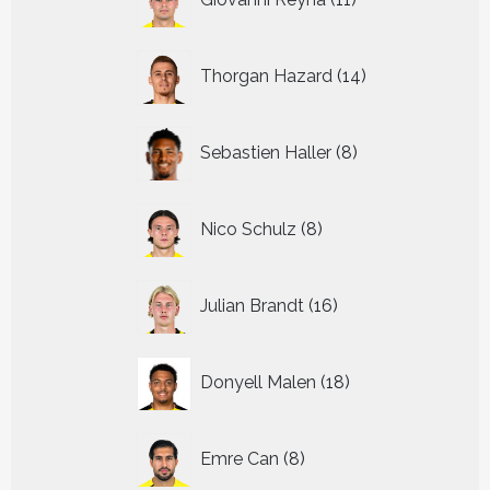
producten
14
Thorgan Hazard
14
producten
8
Sebastien Haller
8
producten
8
Nico Schulz
8
producten
16
Julian Brandt
16
producten
18
Donyell Malen
18
producten
8
Emre Can
8
producten