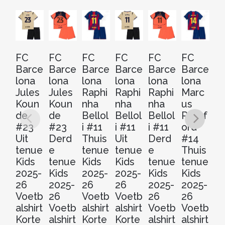
FC
FC
FC
FC
FC
FC
B
Barce
Barce
Barce
Barce
Barce
Barce
lo
lona
lona
lona
lona
lona
lona
Th
Jules
Jules
Raphi
Raphi
Raphi
Marc
t
Koun
Koun
nha
nha
nha
us
Ki
de
de
Bellol
Bellol
Bellol
Rashf
2
#23
#23
i #11
i #11
i #11
ord
2
Uit
Derd
Thuis
Uit
Derd
#14
V
tenue
e
tenue
tenue
e
Thuis
al
Kids
tenue
Kids
Kids
tenue
tenue
Ko
2025-
Kids
2025-
2025-
Kids
Kids
M
26
2025-
26
26
2025-
2025-
+
Voetb
26
Voetb
Voetb
26
26
Sh
alshirt
Voetb
alshirt
alshirt
Voetb
Voetb
s
Korte
alshirt
Korte
Korte
alshirt
alshirt