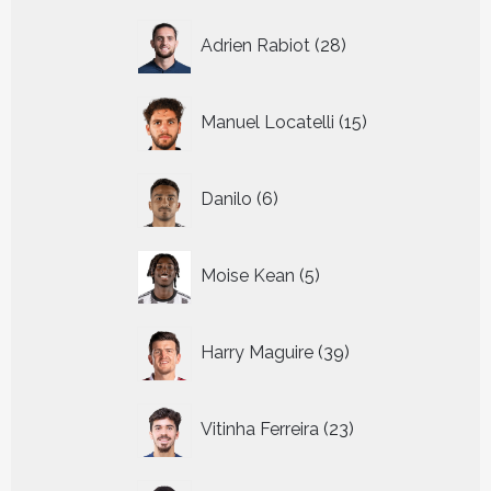
28
Adrien Rabiot
28
producten
15
Manuel Locatelli
15
producten
6
Danilo
6
producten
5
Moise Kean
5
producten
39
Harry Maguire
39
producten
23
Vitinha Ferreira
23
producten