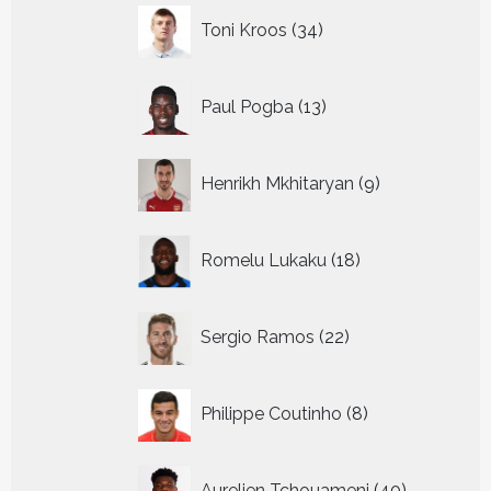
34
Toni Kroos
34
producten
13
Paul Pogba
13
producten
9
Henrikh Mkhitaryan
9
producten
18
Romelu Lukaku
18
producten
22
Sergio Ramos
22
producten
8
Philippe Coutinho
8
producten
40
Aurelien Tchouameni
40