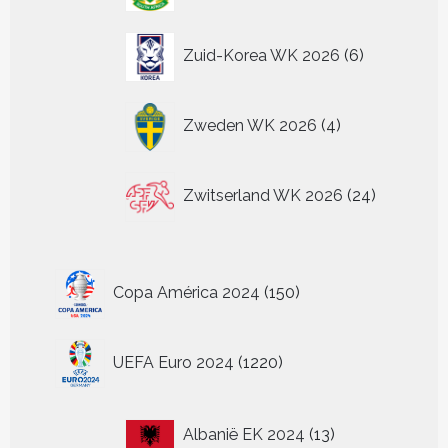
6
Zuid-Korea WK 2026
6
producten
4
Zweden WK 2026
4
producten
24
Zwitserland WK 2026
24
producten
150
Copa América 2024
150
producten
1220
UEFA Euro 2024
1220
producten
13
Albanië EK 2024
13