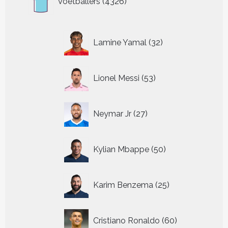
Voetballers
4326
producten
32
Lamine Yamal
32
producten
53
Lionel Messi
53
producten
27
Neymar Jr
27
producten
50
Kylian Mbappe
50
producten
25
Karim Benzema
25
producten
60
Cristiano Ronaldo
60
producten