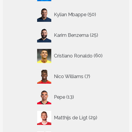
50
Kylian Mbappe
50
producten
25
Karim Benzema
25
producten
60
Cristiano Ronaldo
60
producten
7
Nico Williams
7
producten
13
Pepe
13
producten
29
Matthijs de Ligt
29
producten