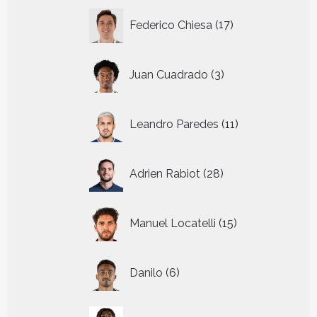
17
Federico Chiesa
17
producten
3
Juan Cuadrado
3
producten
11
Leandro Paredes
11
producten
28
Adrien Rabiot
28
producten
15
Manuel Locatelli
15
producten
6
Danilo
6
producten
5