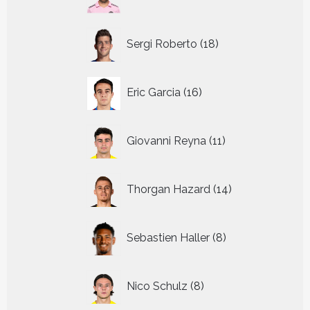
producten
18
Sergi Roberto
18
producten
16
Eric Garcia
16
producten
11
Giovanni Reyna
11
producten
14
Thorgan Hazard
14
producten
8
Sebastien Haller
8
producten
8
Nico Schulz
8
producten