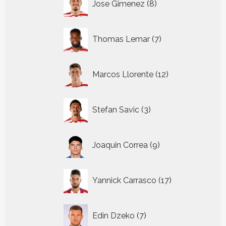
Jose Gimenez
8
producten
7
Thomas Lemar
7
producten
12
Marcos Llorente
12
producten
3
Stefan Savic
3
producten
9
Joaquin Correa
9
producten
17
Yannick Carrasco
17
producten
7
Edin Dzeko
7
producten