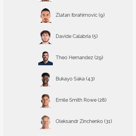
9
Zlatan Ibrahimovic
9
producten
5
Davide Calabria
5
producten
29
Theo Hernandez
29
producten
43
Bukayo Saka
43
producten
28
Emile Smith Rowe
28
producten
31
Oleksandr Zinchenko
31
producten