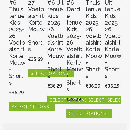
#6
27
#6 Uit
#6
Thuis
Uit
D
Thuis
Voetb
tenue
Derd
tenue
tenue
e
tenue
alshirt
Kids
e
Kids
Kids
t
Kids
Korte
2025-
tenue
2025-
2025-
Ki
2025-
Mouw
26
Kids
26
26
20
26
+
Voetb
2025-
Voetb
Voetb
2
Voetb
Short
alshirt
26
alshirt
alshirt
V
alshirt
s
Korte
Voetb
Korte
Korte
al
Korte
Mouw
alshirt
Mouw
Mouw
Ko
€
35.69
Mouw
+
Korte
+
+
M
+
Short
Mouw
Short
Short
+
SELECT OPTIONS
Short
s
+
s
s
Sh
Dit
s
Short
s
€
36.29
€
36.29
€
36.29
product
s
€
36.29
€
3
heeft
€
36.29
meerdere
SELECT OPTIONS
SELECT OPTIONS
SELECT O
variaties.
SELECT OPTIONS
S
Dit
Dit
Dit
Deze
product
SELECT OPTIONS
product
product
Dit
Dit
optie
heeft
heeft
heeft
product
pr
Dit
kan
meerdere
meerdere
meerdere
heeft
hee
product
gekozen