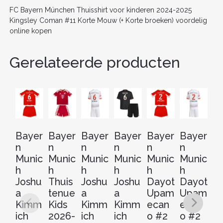
k
FC Bayern München Thuisshirt voor kinderen 2024-2025
Kingsley Coman #11 Korte Mouw (+ Korte broeken) voordelig
online kopen
Gerelateerde producten
Bayer
Bayer
Bayer
Bayer
Bayer
Bayer
B
n
n
n
n
n
n
n
Munic
Munic
Munic
Munic
Munic
Munic
M
h
h
h
h
h
h
h
Joshu
Thuis
Joshu
Joshu
Dayot
Dayot
D
a
tenue
a
a
Upam
Upam
U
Kimm
Kids
Kimm
Kimm
ecan
ecan
e
ich
2026-
ich
ich
o #2
o #2
o