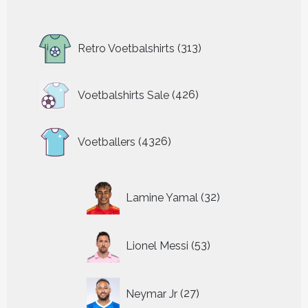
313
Retro Voetbalshirts
313
producten
426
Voetbalshirts Sale
426
producten
4326
Voetballers
4326
producten
32
Lamine Yamal
32
producten
53
Lionel Messi
53
producten
27
Neymar Jr
27
producten