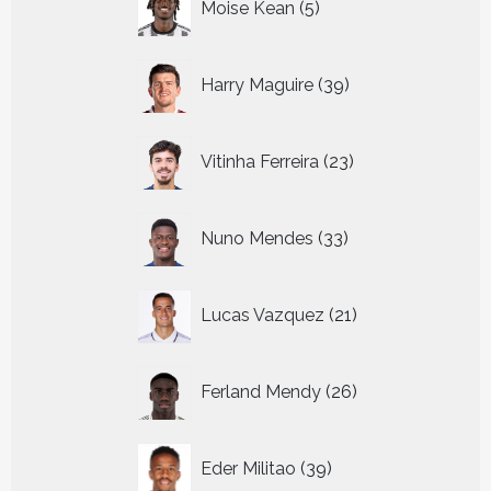
Moise Kean
5
producten
39
Harry Maguire
39
producten
23
Vitinha Ferreira
23
producten
33
Nuno Mendes
33
producten
21
Lucas Vazquez
21
producten
26
Ferland Mendy
26
producten
39
Eder Militao
39
producten