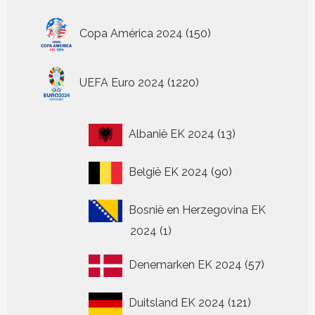
150
Copa América 2024
150
producten
1220
UEFA Euro 2024
1220
producten
13
Albanië EK 2024
13
producten
90
België EK 2024
90
producten
Bosnië en Herzegovina EK
1
2024
1
product
57
Denemarken EK 2024
57
producten
121
Duitsland EK 2024
121