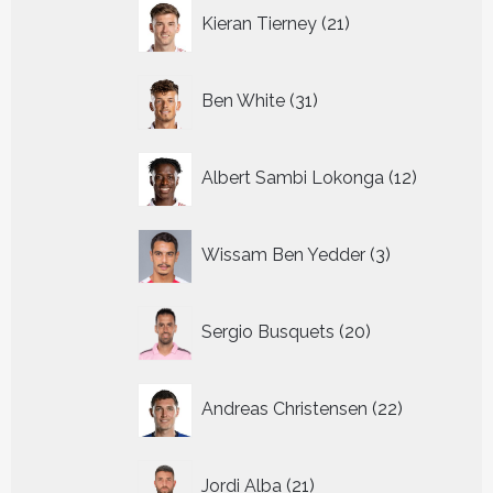
21
Kieran Tierney
21
producten
31
Ben White
31
producten
12
Albert Sambi Lokonga
12
producte
3
Wissam Ben Yedder
3
producten
20
Sergio Busquets
20
producten
22
Andreas Christensen
22
producten
21
Jordi Alba
21