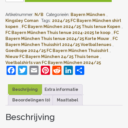
MÜNCHEN
THUISSHIRT
Artikelnummer:
N/B
Categorieën:
Bayern München
,
VOOR
KINDEREN
Kingsley Coman
Tags:
2024/25 FC Bayern München shirt
2024-
kopen
,
FC Bayern München 2024/25 Thuis tenue Kopen
,
2025
FC Bayern München Thuis tenue 2024-2025 te koop
,
FC
KINGSLEY
Bayern München Thuis tenue 2024/25 Korte Mouw
,
FC
COMAN
Bayern München Thuisshirt 2024/25 Voetbaltenues
,
#11
Goedkope 2024/25 FC Bayern München Thuisshirt
,
KORTE
MOUW
Nieuw FC Bayern München 24/25 Thuis tenue
,
(+
Voetbalshirts van FC Bayern München 2024/25
KORTE
F
T
E
Pi
R
Li
D
BROEKEN)
a
w
m
nt
e
n
el
VOORDELIG
ONLINE
c
itt
ai
er
d
k
e
KOPEN
Beschrijving
Extra informatie
AANTAL
e
er
l
e
di
e
n
Beoordelingen (0)
Maattabel
b
st
t
dI
o
n
Beschrijving
o