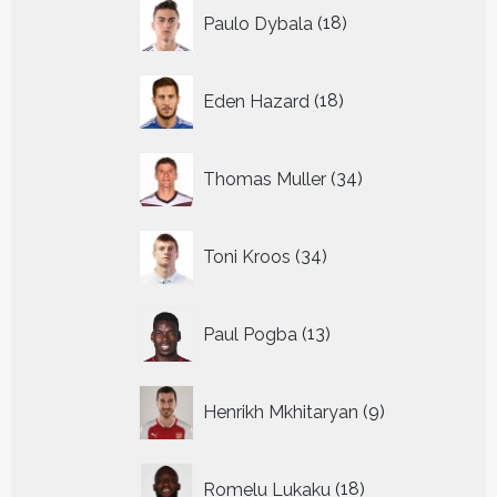
18
Paulo Dybala
18
producten
18
Eden Hazard
18
producten
34
Thomas Muller
34
producten
34
Toni Kroos
34
producten
13
Paul Pogba
13
producten
9
Henrikh Mkhitaryan
9
producten
18
Romelu Lukaku
18