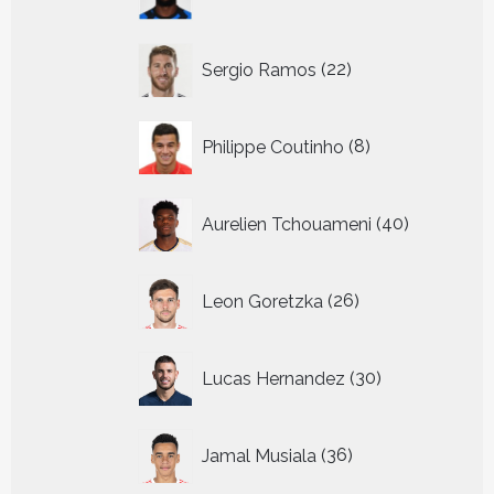
producten
22
Sergio Ramos
22
producten
8
Philippe Coutinho
8
producten
40
Aurelien Tchouameni
40
producten
26
Leon Goretzka
26
producten
30
Lucas Hernandez
30
producten
36
Jamal Musiala
36
producten