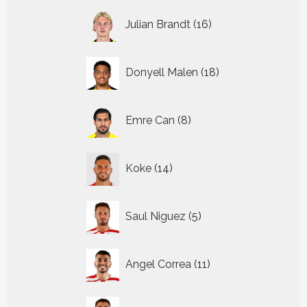
16
Julian Brandt
16
producten
18
Donyell Malen
18
producten
8
Emre Can
8
producten
14
Koke
14
producten
5
Saul Niguez
5
producten
11
Angel Correa
11
producten
8