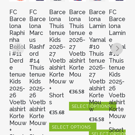
FC
FC
Barce
Barce
Barce
FC
B
Barce
Barce
lona
lona
lona
Barce
lo
lona
lona
Thuis
Thuis
Lamin
lona
Fr
Raphi
Marc
tenue
tenue
e
Lamin
e 
nha
us
Kids
2026-
Yamal
e
J
Bellol
Rashf
2026-
27
#10
Yamal
#
i #11
ord
27
Voetb
Thuis
#10
Th
Derd
#14
Voetb
alshirt
tenue
Thuis
t
e
Thuis
alshirt
Korte
2026-
tenue
2
tenue
tenue
Korte
Mou
27
Kids
2
Kids
Kids
Mouw
w
Voetb
2025-
V
2025-
2025-
+
alshirt
26
al
€
36.58
26
26
Short
Korte
Voetb
Ko
Voetb
Voetb
s
Mou
alshirt
M
SELECT OPTIONS
alshirt
alshirt
w
Korte
w
€
35.68
Dit
Korte
Korte
Mouw
€
36.58
€
3
product
Mouw
Mouw
+
heeft
SELECT OPTIONS
+
+
Short
meerdere
SELECT OPTIONS
S
Dit