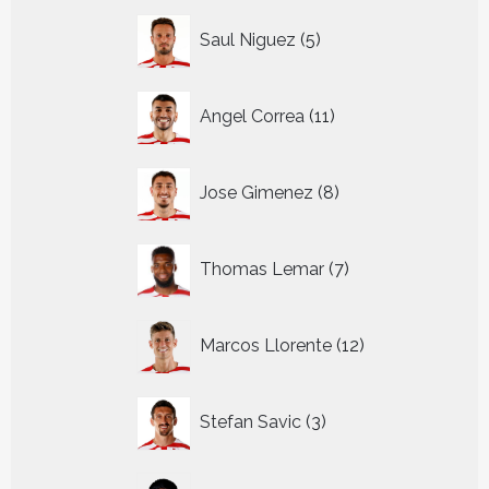
5
Saul Niguez
5
producten
11
Angel Correa
11
producten
8
Jose Gimenez
8
producten
7
Thomas Lemar
7
producten
12
Marcos Llorente
12
producten
3
Stefan Savic
3
producten
9