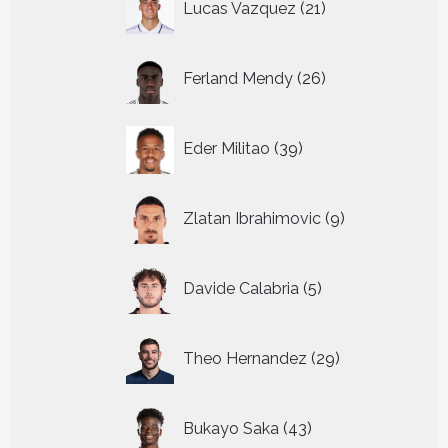
Lucas Vazquez
21
producten
26
Ferland Mendy
26
producten
39
Eder Militao
39
producten
9
Zlatan Ibrahimovic
9
producten
5
Davide Calabria
5
producten
29
Theo Hernandez
29
producten
43
Bukayo Saka
43
producten