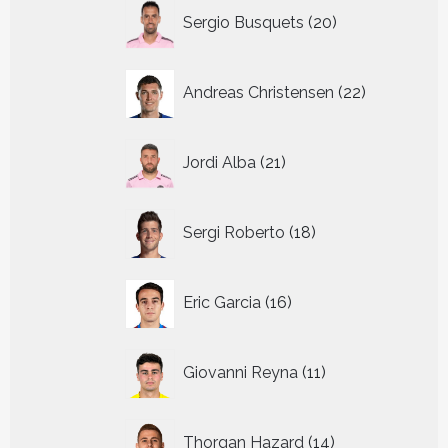
20
Sergio Busquets
20
producten
22
Andreas Christensen
22
producten
21
Jordi Alba
21
producten
18
Sergi Roberto
18
producten
16
Eric Garcia
16
producten
11
Giovanni Reyna
11
producten
14
Thorgan Hazard
14