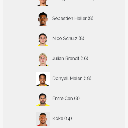
producten
8
Sebastien Haller
8
producten
8
Nico Schulz
8
producten
16
Julian Brandt
16
producten
18
Donyell Malen
18
producten
8
Emre Can
8
producten
14
Koke
14
producten