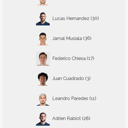
producten
30
Lucas Hernandez
30
producten
36
Jamal Musiala
36
producten
17
Federico Chiesa
17
producten
3
Juan Cuadrado
3
producten
11
Leandro Paredes
11
producten
28
Adrien Rabiot
28
producten