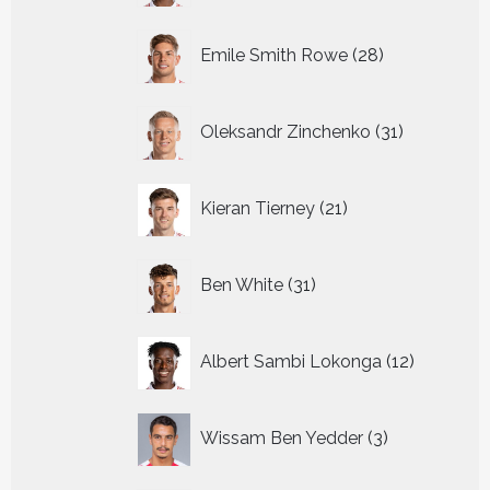
28
Emile Smith Rowe
28
producten
31
Oleksandr Zinchenko
31
producten
21
Kieran Tierney
21
producten
31
Ben White
31
producten
12
Albert Sambi Lokonga
12
producte
3
Wissam Ben Yedder
3
producten