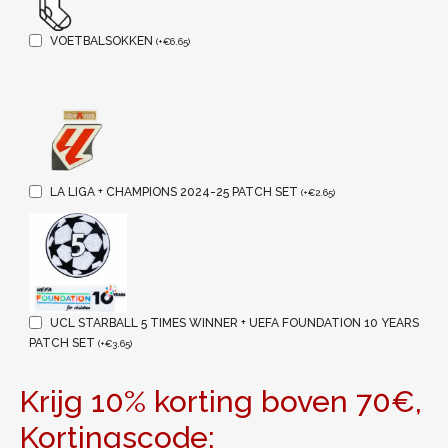
VOETBALSOKKEN
(
+
€
6.65
)
LA LIGA + CHAMPIONS 2024-25 PATCH SET
(
+
€
2.65
)
UCL STARBALL 5 TIMES WINNER + UEFA FOUNDATION 10 YEARS
PATCH SET
(
+
€
3.65
)
Krijg 10% korting boven 70€,
Kortingscode: