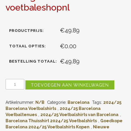
voetbaleshopnl
€49.89
PRODUCTPRIJS:
€0.00
TOTAAL OPTIES:
€49.89
BESTELLING TOTAAL:
GOEDKOPE
TOEVOEGEN AAN WINKELWAGEN
BARCELONA
VOETBALSHIRTS
2024/25
Artikelnummer:
N/B
Categorie:
Barcelona
Tags:
2024/25
THUISSHIRT
KORTE
Barcelona Voetbalshirts
,
2024/25 Barcelona
MOUW
Voetbaltenues
,
2024/25 Voetbalshirts van Barcelona
,
(+
Barcelona Thuisshirt 2024/25 Voetbalshirts
,
Goedkope
KORTE
Barcelona 2024/25 Voetbalshirts Kopen
,
Nieuwe
BROEKEN)