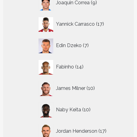
Joaquin Correa
9
producten
17
Yannick Carrasco
17
producten
7
Edin Dzeko
7
producten
14
Fabinho
14
producten
10
James Milner
10
producten
10
Naby Keita
10
producten
17
Jordan Henderson
17
producten