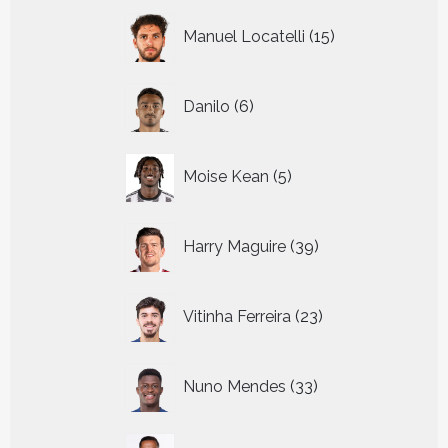
15
Manuel Locatelli
15
producten
6
Danilo
6
producten
5
Moise Kean
5
producten
39
Harry Maguire
39
producten
23
Vitinha Ferreira
23
producten
33
Nuno Mendes
33
producten
21