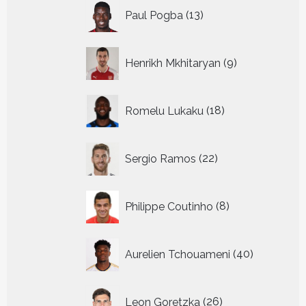
13
Paul Pogba
13
producten
9
Henrikh Mkhitaryan
9
producten
18
Romelu Lukaku
18
producten
22
Sergio Ramos
22
producten
8
Philippe Coutinho
8
producten
40
Aurelien Tchouameni
40
producten
26
Leon Goretzka
26