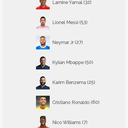
Lamine Yamal
32
producten
53
Lionel Messi
53
producten
27
Neymar Jr
27
producten
50
Kylian Mbappe
50
producten
25
Karim Benzema
25
producten
60
Cristiano Ronaldo
60
producten
7
Nico Williams
7
producten