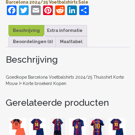
Barcelona 2024/25 Voetbalshirts Sale
KOPEN
F
T
E
Pi
R
Li
D
AANTAL
a
w
m
nt
e
n
el
c
itt
ai
er
d
k
e
Beschrijving
Extra informatie
e
er
l
e
di
e
n
Beoordelingen (0)
Maattabel
b
st
t
dI
o
n
Beschrijving
o
k
Goedkope Barcelona Voetbalshirts 2024/25 Thuisshirt Korte
Mouw (+ Korte broeken) Kopen
Gerelateerde producten