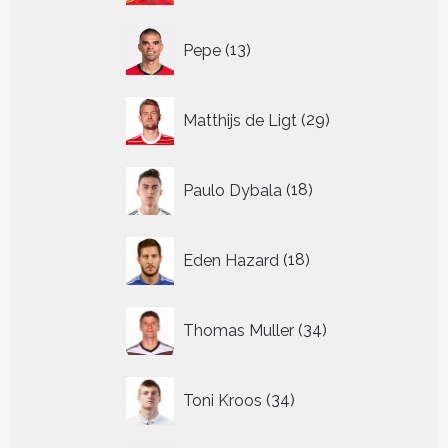
13
Pepe
13
producten
29
Matthijs de Ligt
29
producten
18
Paulo Dybala
18
producten
18
Eden Hazard
18
producten
34
Thomas Muller
34
producten
34
Toni Kroos
34
producten