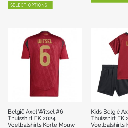
SELECT OPTIONS
product
heeft
meerdere
variaties.
Deze
optie
kan
gekozen
worden
op
de
productpagina
België Axel Witsel #6
Kids België Ax
Thuisshirt EK 2024
Thuisshirt EK
Voetbalshirts Korte Mouw
Voetbalshirts