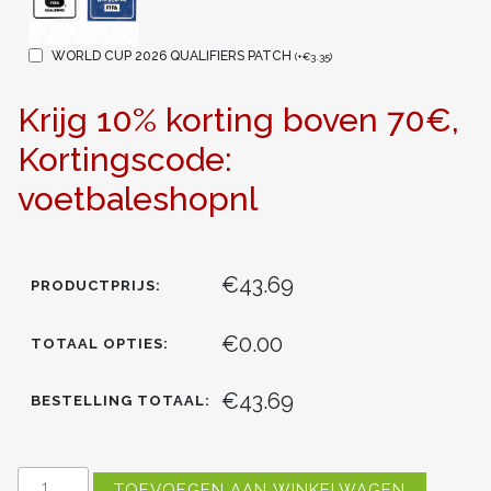
WORLD CUP 2026 QUALIFIERS PATCH
(
+
€
3.35
)
Krijg 10% korting boven 70€,
Kortingscode:
voetbaleshopnl
€43.69
PRODUCTPRIJS:
€0.00
TOTAAL OPTIES:
€43.69
BESTELLING TOTAAL:
GOEDKOPE
TOEVOEGEN AAN WINKELWAGEN