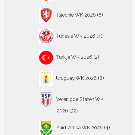
6
Tsjechië WK 2026
6
producten
4
Tunesië WK 2026
4
producten
2
Turkije WK 2026
2
producten
8
Uruguay WK 2026
8
producten
Verenigde Staten WK
32
2026
32
producten
4
Zuid-Afrika WK 2026
4
producten