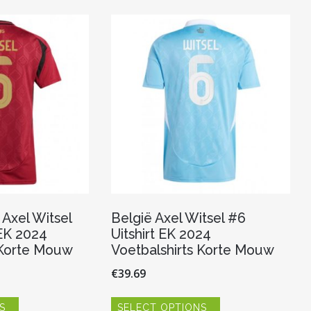
Axel Witsel
België Axel Witsel #6
 EK 2024
Uitshirt EK 2024
 Korte Mouw
Voetbalshirts Korte Mouw
€
39.69
Dit
Dit
S
SELECT OPTIONS
product
product