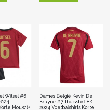
heeft
heeft
meerdere
meerdere
variaties.
variaties.
Deze
Deze
optie
optie
kan
kan
gekozen
gekozen
worden
worden
op
op
de
de
productpagina
productpagina
el Witsel #6
Dames België Kevin De
 2024
Bruyne #7 Thuisshirt EK
 Korte Mouw (+
2024 Voetbalshirts Korte