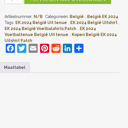
EK
2024
BELGIË
Artikelnummer:
N/B
Categorieën:
België
,
België EK 2024
UITSHIRT
KORTE
Tags:
EK 2024 België Uit tenue
,
EK 2024 België Uitshirt
,
MOUW
EK 2024 België Voetbalshirts Patch
,
EK 2024
PATCH
Voetbaltenue België Uit tenue
,
Kopen België EK 2024
KOPEN
Uitshirt Patch
AANTAL
F
T
E
Pi
R
Li
D
a
w
m
nt
e
n
el
c
itt
ai
er
d
k
e
Maattabel
e
er
l
e
di
e
n
b
st
t
dI
o
n
o
k