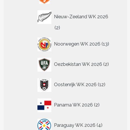
Nieuw-Zeeland WK 2026
2
2
producten
13
Noorwegen WK 2026
13
producten
2
Oezbekistan WK 2026
2
producten
12
Oostenrijk WK 2026
12
producten
2
Panama WK 2026
2
producten
4
Paraguay WK 2026
4
producten