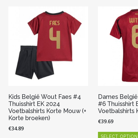
Kids België Wout Faes #4
Dames België 
Thuisshirt EK 2024
#6 Thuisshirt
Voetbalshirts Korte Mouw (+
Voetbalshirts
Korte broeken)
€
39.69
€
34.89
SELECT OPTION
Dit