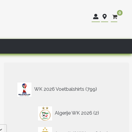
0
799
WK 2026 Voetbalshirts
799
producten
2
Algerije WK 2026
2
producten
40