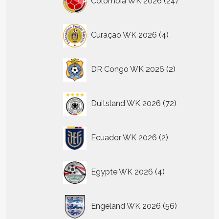
Colombia WK 2026
24
producten
4
Curaçao WK 2026
4
producten
2
DR Congo WK 2026
2
producten
72
Duitsland WK 2026
72
producten
2
Ecuador WK 2026
2
producten
4
Egypte WK 2026
4
producten
56
Engeland WK 2026
56
producten