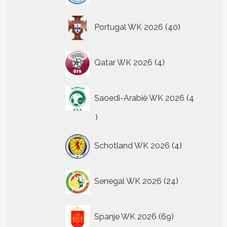
40
Portugal WK 2026
40
producten
4
Qatar WK 2026
4
producten
Saoedi-Arabië WK 2026
4
4
producten
4
Schotland WK 2026
4
producten
24
Senegal WK 2026
24
producten
69
Spanje WK 2026
69
producten