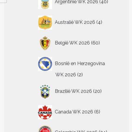
Argentinië WK 2026
40
producten
4
Australië WK 2026
4
producten
60
België WK 2026
60
producten
Bosnië en Herzegovina
2
WK 2026
2
producten
20
Brazilië WK 2026
20
producten
6
Canada WK 2026
6
producten
24