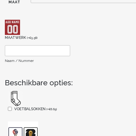
MAAT
MAATWERK
(
+
€
5.56
)
Naam / Nummer
Beschikbare opties:
VOETBALSOKKEN
(
+
€
6.65
)