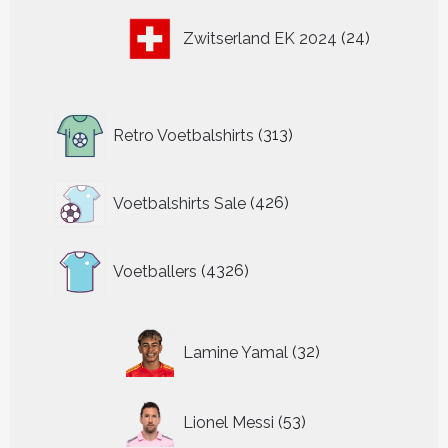
24
Zwitserland EK 2024
24
producten
313
Retro Voetbalshirts
313
producten
426
Voetbalshirts Sale
426
producten
4326
Voetballers
4326
producten
32
Lamine Yamal
32
producten
53
Lionel Messi
53
producten