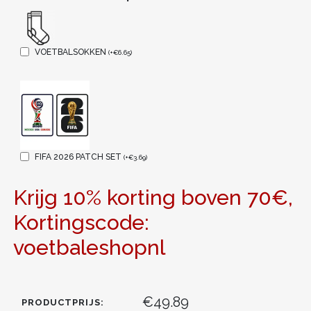
VOETBALSOKKEN
(
+
€
6.65
)
FIFA 2026 PATCH SET
(
+
€
3.69
)
Krijg 10% korting boven 70€,
Kortingscode:
voetbaleshopnl
€49.89
PRODUCTPRIJS: