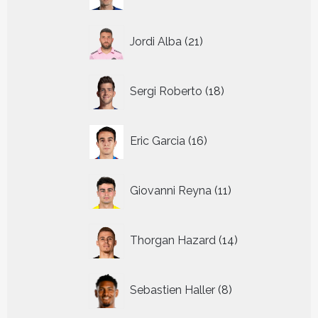
21
Jordi Alba
21
producten
18
Sergi Roberto
18
producten
16
Eric Garcia
16
producten
11
Giovanni Reyna
11
producten
14
Thorgan Hazard
14
producten
8
Sebastien Haller
8
producten