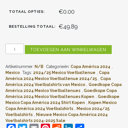
€0.00
TOTAAL OPTIES:
€49.89
BESTELLING TOTAAL:
GOEDKOPE
TOEVOEGEN AAN WINKELWAGEN
MEXICO
RAFAEL
MARQUEZ
Artikelnummer:
N/B
Categorieën:
Copa América 2024
,
#4
UITSHIRT
Mexico
Tags:
2024/25 Mexico Voetbaltenue
,
Copa
COPA
América 2024 Mexico Voetbaltenue 2024/25
,
Copa
AMÉRICA
América 2024 Voetbalshirts van Mexico
,
Goedkope Copa
2024
América 2024 Mexico Voetbaltenues
,
Goedkope Copa
VOETBALSHIRTS
América 2024 Mexico Voetbaltenues Kopen
,
Goedkope
2024/25
Mexico Copa América 2024 Shirt Kopen
,
Kopen Mexico
KORTE
MOUW
Copa América 2024 Voetbalshirts
,
Mexico 2024/25
(+
Voetbalshirts
,
Nieuwe Mexico Copa América 2024
KORTE
Voetbalshirts 2024-2025 Sale
BROEKEN)