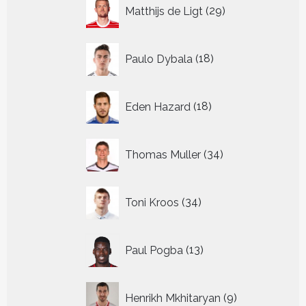
29
Matthijs de Ligt
29
producten
18
Paulo Dybala
18
producten
18
Eden Hazard
18
producten
34
Thomas Muller
34
producten
34
Toni Kroos
34
producten
13
Paul Pogba
13
producten
9
Henrikh Mkhitaryan
9
producten