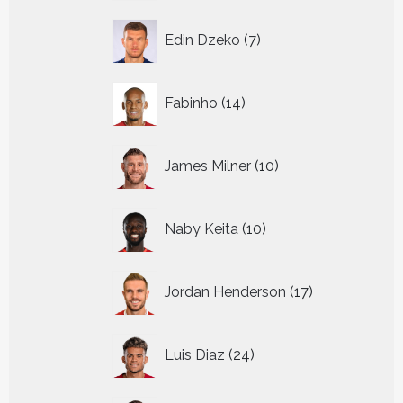
7
Edin Dzeko
7
producten
14
Fabinho
14
producten
10
James Milner
10
producten
10
Naby Keita
10
producten
17
Jordan Henderson
17
producten
24
Luis Diaz
24
producten