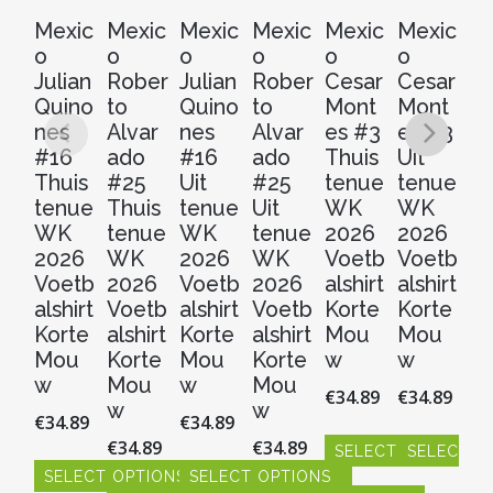
Mexic
Mexic
Mexic
Mexic
Mexic
Mexic
M
o
o
o
o
o
o
o
Julian
Rober
Julian
Rober
Cesar
Cesar
Jo
Quino
to
Quino
to
Mont
Mont
S
nes
Alvar
nes
Alvar
es #3
es #3
ez
#16
ado
#16
ado
Thuis
Uit
Th
Thuis
#25
Uit
#25
tenue
tenue
t
tenue
Thuis
tenue
Uit
WK
WK
W
WK
tenue
WK
tenue
2026
2026
2
2026
WK
2026
WK
Voetb
Voetb
V
Voetb
2026
Voetb
2026
alshirt
alshirt
al
alshirt
Voetb
alshirt
Voetb
Korte
Korte
Ko
Korte
alshirt
Korte
alshirt
Mou
Mou
M
Mou
Korte
Mou
Korte
w
w
w
w
Mou
w
Mou
€
34.89
€
34.89
€
3
w
w
€
34.89
€
34.89
€
34.89
€
34.89
SELECT OPTIONS
SELECT O
S
SELECT OPTIONS
SELECT OPTIONS
Dit
Dit
Dit