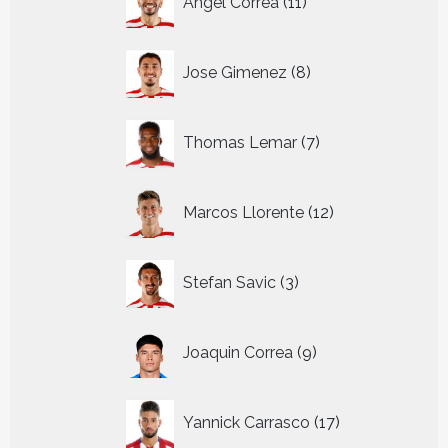
Angel Correa
11
producten
8
Jose Gimenez
8
producten
7
Thomas Lemar
7
producten
12
Marcos Llorente
12
producten
3
Stefan Savic
3
producten
9
Joaquin Correa
9
producten
17
Yannick Carrasco
17
producten