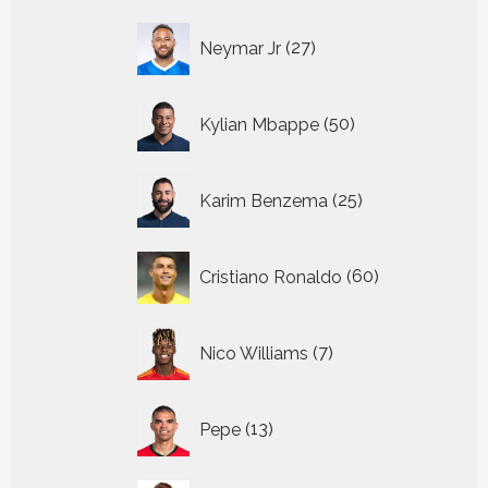
27
Neymar Jr
27
producten
50
Kylian Mbappe
50
producten
25
Karim Benzema
25
producten
60
Cristiano Ronaldo
60
producten
7
Nico Williams
7
producten
13
Pepe
13
producten