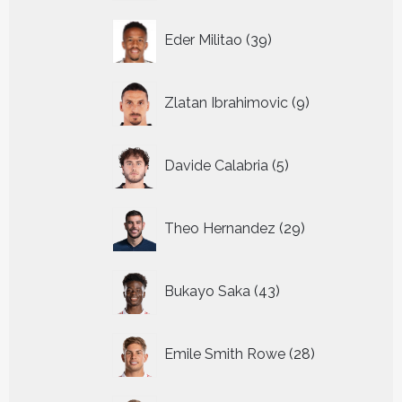
39
Eder Militao
39
producten
9
Zlatan Ibrahimovic
9
producten
5
Davide Calabria
5
producten
29
Theo Hernandez
29
producten
43
Bukayo Saka
43
producten
28
Emile Smith Rowe
28
producten