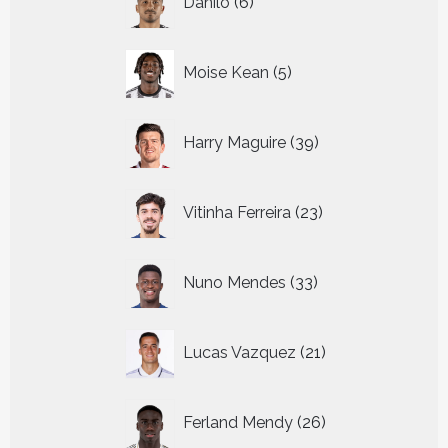
Danilo
6
producten
5
Moise Kean
5
producten
39
Harry Maguire
39
producten
23
Vitinha Ferreira
23
producten
33
Nuno Mendes
33
producten
21
Lucas Vazquez
21
producten
26
Ferland Mendy
26
producten