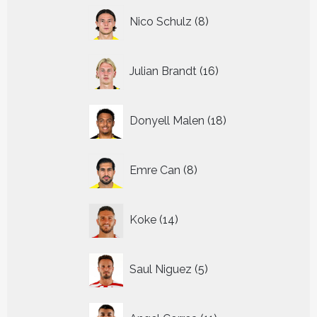
8
Nico Schulz
8
producten
16
Julian Brandt
16
producten
18
Donyell Malen
18
producten
8
Emre Can
8
producten
14
Koke
14
producten
5
Saul Niguez
5
producten
11