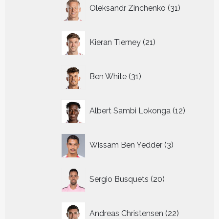
31
Oleksandr Zinchenko
31
producten
21
Kieran Tierney
21
producten
31
Ben White
31
producten
12
Albert Sambi Lokonga
12
producte
3
Wissam Ben Yedder
3
producten
20
Sergio Busquets
20
producten
22
Andreas Christensen
22
producten