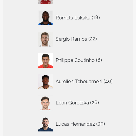
18
Romelu Lukaku
18
producten
22
Sergio Ramos
22
producten
8
Philippe Coutinho
8
producten
40
Aurelien Tchouameni
40
producten
26
Leon Goretzka
26
producten
30
Lucas Hernandez
30
producten