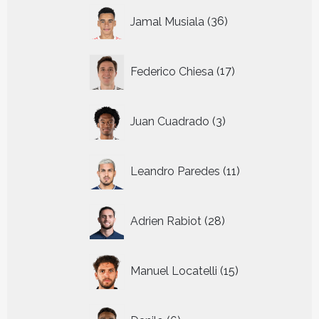
36
Jamal Musiala
36
producten
17
Federico Chiesa
17
producten
3
Juan Cuadrado
3
producten
11
Leandro Paredes
11
producten
28
Adrien Rabiot
28
producten
15
Manuel Locatelli
15
producten
6