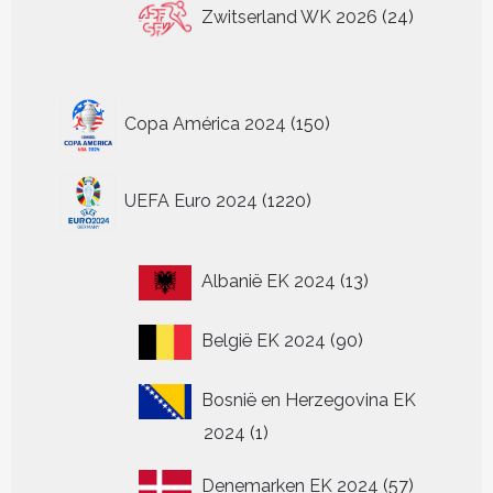
24
Zwitserland WK 2026
24
producten
150
Copa América 2024
150
producten
1220
UEFA Euro 2024
1220
producten
13
Albanië EK 2024
13
producten
90
België EK 2024
90
producten
Bosnië en Herzegovina EK
1
2024
1
product
57
Denemarken EK 2024
57