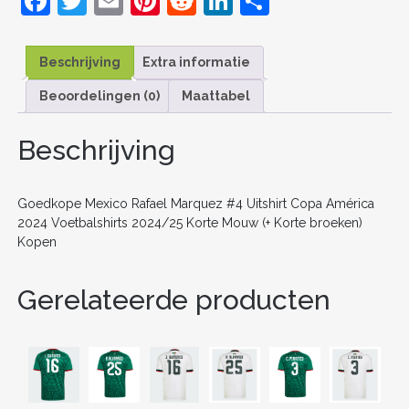
F
T
E
Pi
R
Li
D
KOPEN
AANTAL
a
w
m
nt
e
n
el
c
itt
ai
er
d
k
e
Beschrijving
Extra informatie
e
er
l
e
di
e
n
Beoordelingen (0)
Maattabel
b
st
t
dI
o
n
Beschrijving
o
k
Goedkope Mexico Rafael Marquez #4 Uitshirt Copa América
2024 Voetbalshirts 2024/25 Korte Mouw (+ Korte broeken)
Kopen
Gerelateerde producten