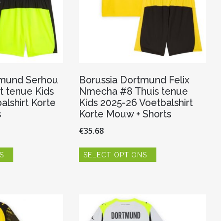
productpagina
productpagina
tmund Serhou
Borussia Dortmund Felix
t tenue Kids
Nmecha #8 Thuis tenue
alshirt Korte
Kids 2025-26 Voetbalshirt
s
Korte Mouw + Shorts
€
35.68
Dit
Dit
S
SELECT OPTIONS
product
product
heeft
heeft
meerdere
meerdere
variaties.
variaties.
Deze
Deze
optie
optie
kan
kan