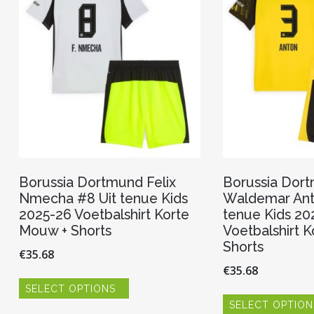
gekozen
worden
op
de
productpagina
Borussia Dortmund Felix
Borussia Dor
Nmecha #8 Uit tenue Kids
Waldemar Ant
2025-26 Voetbalshirt Korte
tenue Kids 20
Mouw + Shorts
Voetbalshirt 
Shorts
€
35.68
€
35.68
Dit
SELECT OPTIONS
product
heeft
SELECT OPTION