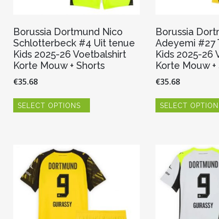
Borussia Dortmund Nico
Borussia Dor
Schlotterbeck #4 Uit tenue
Adeyemi #27 
Kids 2025-26 Voetbalshirt
Kids 2025-26 V
Korte Mouw + Shorts
Korte Mouw + 
€
35.68
€
35.68
Dit
SELECT OPTIONS
SELECT OPTION
product
heeft
meerdere
variaties.
Deze
optie
kan
gekozen
worden
op
de