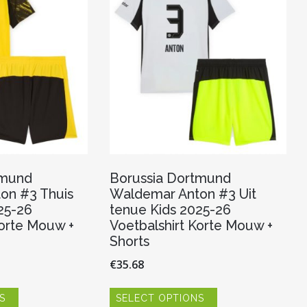
gekozen
gekozen
worden
worden
op
op
de
de
productpagina
productpagina
tmund
Borussia Dortmund
on #3 Thuis
Waldemar Anton #3 Uit
25-26
tenue Kids 2025-26
Korte Mouw +
Voetbalshirt Korte Mouw +
Shorts
€
35.68
Dit
Dit
S
SELECT OPTIONS
product
product