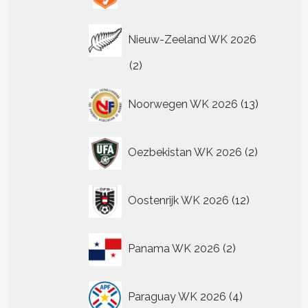
Nieuw-Zeeland WK 2026
2
2
producten
13
Noorwegen WK 2026
13
producten
2
Oezbekistan WK 2026
2
producten
12
Oostenrijk WK 2026
12
producten
2
Panama WK 2026
2
producten
4
Paraguay WK 2026
4
producten