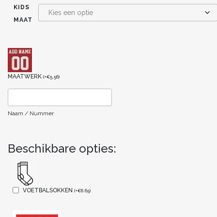
KIDS
MAAT
MAATWERK
(
+
€
5.56
)
Naam / Nummer
Beschikbare opties:
VOETBALSOKKEN
(
+
€
6.65
)