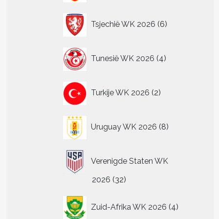
6
Tsjechië WK 2026
6
producten
4
Tunesië WK 2026
4
producten
2
Turkije WK 2026
2
producten
8
Uruguay WK 2026
8
producten
Verenigde Staten WK
32
2026
32
producten
4
Zuid-Afrika WK 2026
4
producten