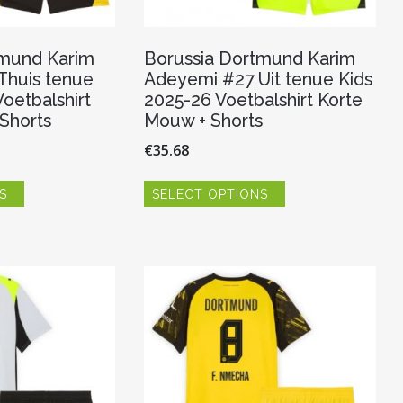
tmund Karim
Borussia Dortmund Karim
Thuis tenue
Adeyemi #27 Uit tenue Kids
oetbalshirt
2025-26 Voetbalshirt Korte
Shorts
Mouw + Shorts
€
35.68
Dit
Dit
S
SELECT OPTIONS
product
product
heeft
heeft
meerdere
meerdere
variaties.
variaties.
Deze
Deze
optie
optie
kan
kan
gekozen
gekozen
worden
worden
op
op
de
de