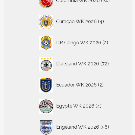
Colombia WK 2026
24
producten
4
Curaçao WK 2026
4
producten
2
DR Congo WK 2026
2
producten
72
Duitsland WK 2026
72
producten
2
Ecuador WK 2026
2
producten
4
Egypte WK 2026
4
producten
56
Engeland WK 2026
56
producten