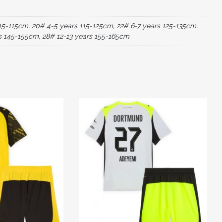
o
n
AANTAL
o
05-115cm, 20# 4-5 years 115-125cm, 22# 6-7 years 125-135cm,
k
s 145-155cm, 28# 12-13 years 155-165cm