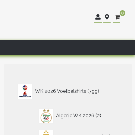
0
799
WK 2026 Voetbalshirts
799
producten
2
Algerije WK 2026
2
producten
40