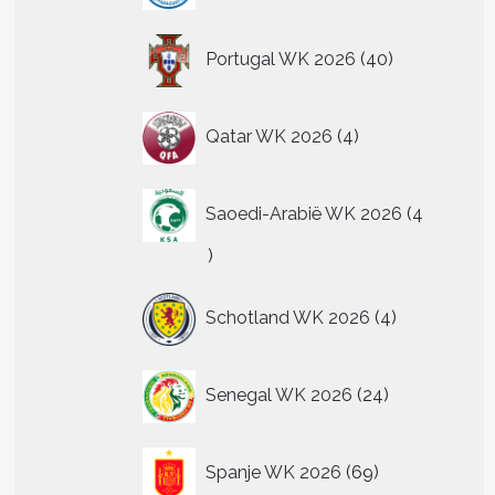
40
Portugal WK 2026
40
producten
4
Qatar WK 2026
4
producten
Saoedi-Arabië WK 2026
4
4
producten
4
Schotland WK 2026
4
producten
24
Senegal WK 2026
24
producten
69
Spanje WK 2026
69
producten