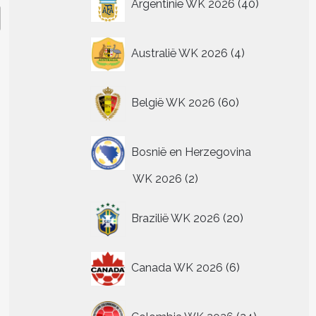
Argentinië WK 2026
40
producten
4
Australië WK 2026
4
producten
60
België WK 2026
60
producten
Bosnië en Herzegovina
2
WK 2026
2
producten
20
Brazilië WK 2026
20
producten
6
Canada WK 2026
6
producten
24