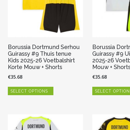
productpagina
Borussia Dortmund Serhou
Borussia Dor
Guirassy #9 Thuis tenue
Guirassy #9 Ui
Kids 2025-26 Voetbalshirt
2025-26 Voetb
Korte Mouw + Shorts
Mouw + Short
€
35.68
€
35.68
Dit
SELECT OPTIONS
SELECT OPTION
product
heeft
meerdere
variaties.
Deze
optie
kan