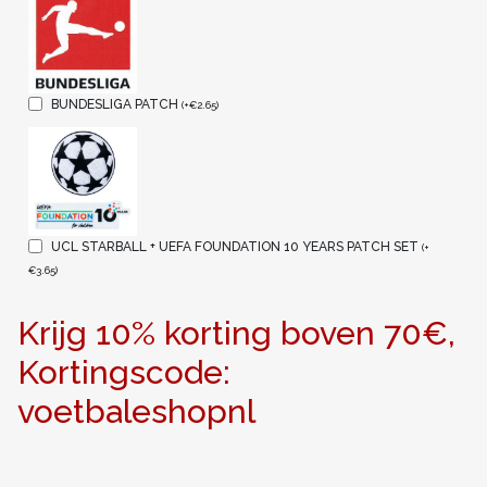
BUNDESLIGA PATCH
(
+
€
2.65
)
UCL STARBALL + UEFA FOUNDATION 10 YEARS PATCH SET
(
+
€
3.65
)
Krijg 10% korting boven 70€,
Kortingscode:
voetbaleshopnl