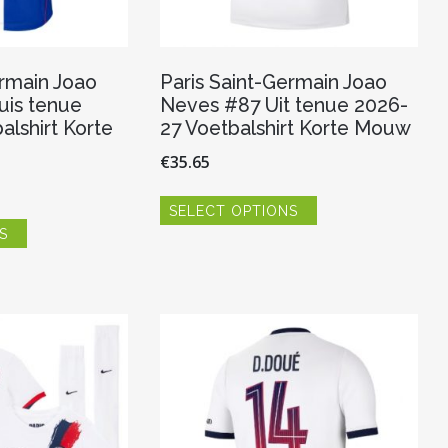
ermain Joao
Paris Saint-Germain Joao
uis tenue
Neves #87 Uit tenue 2026-
alshirt Korte
27 Voetbalshirt Korte Mouw
€
35.65
Dit
SELECT OPTIONS
product
Dit
heeft
S
product
meerdere
heeft
variaties.
meerdere
Deze
variaties.
optie
Deze
kan
optie
gekozen
kan
worden
gekozen
op
worden
de
op
productpagina
de