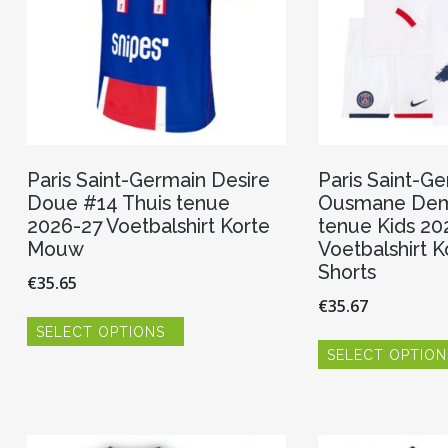
Paris Saint-Germain Desire
Paris Saint-G
Doue #14 Thuis tenue
Ousmane Demb
2026-27 Voetbalshirt Korte
tenue Kids 20
Mouw
Voetbalshirt 
Shorts
€
35.65
€
35.67
Dit
SELECT OPTIONS
product
heeft
SELECT OPTION
meerdere
variaties.
Deze
optie