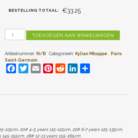
€33.25
BESTELLING TOTAAL:
KIDS
TOEVOEGEN AAN WINKELWAGEN
PARIS
SAINT-
GERMAIN
Artikelnummer:
N/B
Categorieën:
Kylian Mbappe
,
Paris
KYLIAN
MBAPPE
Saint-Germain
#7
F
T
E
Pi
R
Li
D
UIT
a
w
m
nt
e
n
el
TENUE
2022-
c
itt
ai
er
d
k
e
23
KORTE
e
er
l
e
di
e
n
MOUW
(+
b
st
t
dI
KORTE
o
n
BROEKEN)
AANTAL
o
05-115cm, 20# 4-5 years 115-125cm, 22# 6-7 years 125-135cm,
k
s 145-155cm, 28# 12-13 years 155-165cm