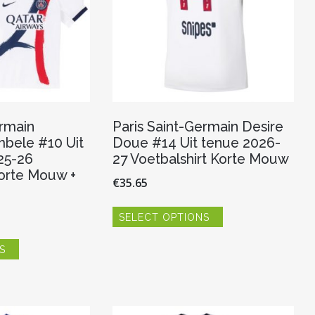
productpagina
ermain
Paris Saint-Germain Desire
ele #10 Uit
Doue #14 Uit tenue 2026-
25-26
27 Voetbalshirt Korte Mouw
Korte Mouw +
€
35.65
Dit
SELECT OPTIONS
product
heeft
Dit
meerdere
S
product
variaties.
heeft
Deze
meerdere
optie
variaties.
kan
Deze