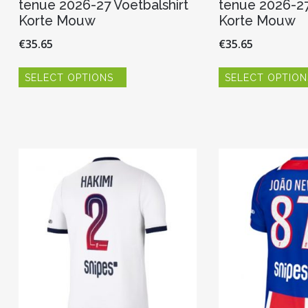
tenue 2026-27 Voetbalshirt
tenue 2026-27
Korte Mouw
Korte Mouw
€
35.65
€
35.65
Dit
SELECT OPTIONS
SELECT OPTION
product
heeft
meerdere
variaties.
Deze
optie
kan
gekozen
worden
op
de
productpagina