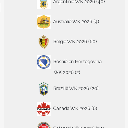
Argentinië WK 2026
40
producten
4
Australië WK 2026
4
producten
60
België WK 2026
60
producten
Bosnië en Herzegovina
2
WK 2026
2
producten
20
Brazilië WK 2026
20
producten
6
Canada WK 2026
6
producten
24