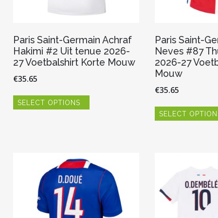
Paris Saint-Germain Achraf
Paris Saint-G
Hakimi #2 Uit tenue 2026-
Neves #87 Th
27 Voetbalshirt Korte Mouw
2026-27 Voetb
Mouw
€
35.65
€
35.65
Dit
SELECT OPTIONS
product
heeft
SELECT OPTION
meerdere
variaties.
Deze
optie
kan
gekozen
worden
op
de
productpagina