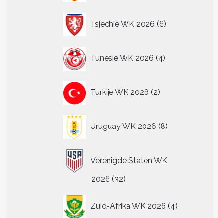
6
Tsjechië WK 2026
6
producten
4
Tunesië WK 2026
4
producten
2
Turkije WK 2026
2
producten
8
Uruguay WK 2026
8
producten
Verenigde Staten WK
32
2026
32
producten
4
Zuid-Afrika WK 2026
4
producten