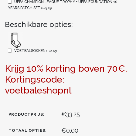
UEFA CHAMPION LEAGUE TROPHY + UEFA FOUNDATION 10
YEARS PATCH SET
(
+
€
3.25
)
Beschikbare opties:
VOETBALSOKKEN
(
+
€
6.65
)
Krijg 10% korting boven 70€,
Kortingscode:
voetbaleshopnl
€33.25
PRODUCTPRIJS:
€0.00
TOTAAL OPTIES: