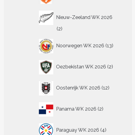
Nieuw-Zeeland WK 2026
2
2
producten
13
Noorwegen WK 2026
13
producten
2
Oezbekistan WK 2026
2
producten
12
Oostenrijk WK 2026
12
producten
2
Panama WK 2026
2
producten
4
Paraguay WK 2026
4
producten