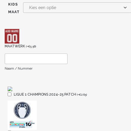
KIDS
MAAT
MAATWERK
(
+
€
5.56
)
Naam / Nummer
LIGUE 1 CHAMPIONS 2024-25 PATCH
(
+
€
2.65
)