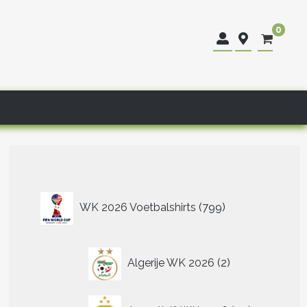
0
799
WK 2026 Voetbalshirts
799
producten
2
Algerije WK 2026
2
producten
40