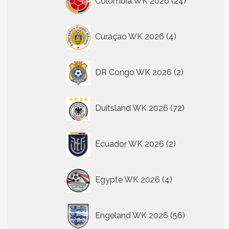
Colombia WK 2026
24
producten
4
Curaçao WK 2026
4
producten
2
DR Congo WK 2026
2
producten
72
Duitsland WK 2026
72
producten
2
Ecuador WK 2026
2
producten
4
Egypte WK 2026
4
producten
56
Engeland WK 2026
56
producten