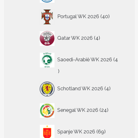
40
Portugal WK 2026
40
producten
4
Qatar WK 2026
4
producten
Saoedi-Arabië WK 2026
4
4
producten
4
Schotland WK 2026
4
producten
24
Senegal WK 2026
24
producten
69
Spanje WK 2026
69
producten