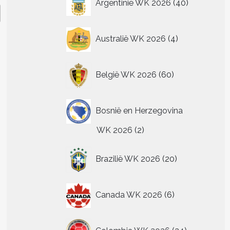
Argentinië WK 2026
40
producten
4
Australië WK 2026
4
producten
60
België WK 2026
60
producten
Bosnië en Herzegovina
2
WK 2026
2
producten
20
Brazilië WK 2026
20
producten
6
Canada WK 2026
6
producten
24