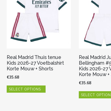
worden
op
de
productpagina
Real Madrid Thuis tenue
Real Madrid J
Kids 2026-27 Voetbalshirt
Bellingham #5
Korte Mouw + Shorts
Kids 2026-27 V
Korte Mouw + 
€
35.68
€
35.68
Dit
SELECT OPTIONS
product
heeft
SELECT OPTION
meerdere
variaties.
Deze