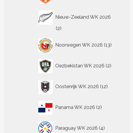
Nieuw-Zeeland WK 2026
2
2
producten
13
Noorwegen WK 2026
13
producten
2
Oezbekistan WK 2026
2
producten
12
Oostenrijk WK 2026
12
producten
2
Panama WK 2026
2
producten
4
Paraguay WK 2026
4
producten