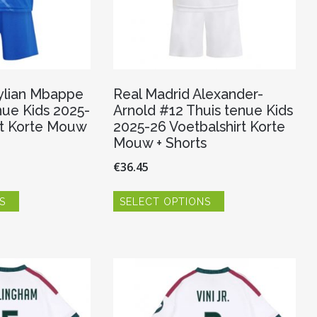
ylian Mbappe
Real Madrid Alexander-
ue Kids 2025-
Arnold #12 Thuis tenue Kids
rt Korte Mouw
2025-26 Voetbalshirt Korte
Mouw + Shorts
€
36.45
Dit
Dit
S
SELECT OPTIONS
product
product
heeft
heeft
meerdere
meerdere
variaties.
variaties.
Deze
Deze
optie
optie
kan
kan
gekozen
gekozen