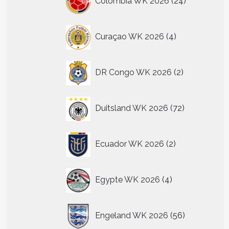
Colombia WK 2026
24
producten
4
Curaçao WK 2026
4
producten
2
DR Congo WK 2026
2
producten
72
Duitsland WK 2026
72
producten
2
Ecuador WK 2026
2
producten
4
Egypte WK 2026
4
producten
56
Engeland WK 2026
56
producten