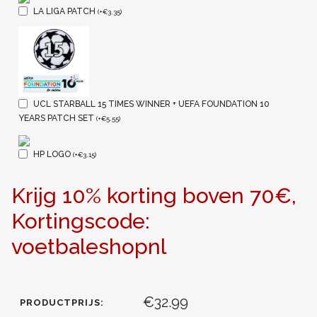
LA LIGA PATCH
(
+
€
3.35
)
UCL STARBALL 15 TIMES WINNER + UEFA FOUNDATION 10
YEARS PATCH SET
(
+
€
5.55
)
HP LOGO
(
+
€
3.15
)
Krijg 10% korting boven 70€,
Kortingscode:
voetbaleshopnl
€32.99
PRODUCTPRIJS: