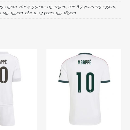
o
05-115cm, 20# 4-5 years 115-125cm, 22# 6-7 years 125-135cm,
k
s 145-155cm, 28# 12-13 years 155-165cm