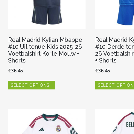
Real Madrid Kylian Mbappe
Real Madrid K
#10 Uit tenue Kids 2025-26
#10 Derde ten
Voetbalshirt Korte Mouw +
26 Voetbalshi
Shorts
+ Shorts
€
36.45
€
36.45
Dit
SELECT OPTIONS
SELECT OPTION
product
heeft
meerdere
variaties.
Deze
optie
kan
gekozen