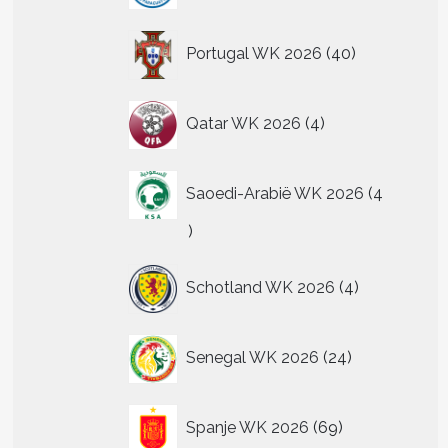
40
Portugal WK 2026
40
producten
4
Qatar WK 2026
4
producten
Saoedi-Arabië WK 2026
4
4
producten
4
Schotland WK 2026
4
producten
24
Senegal WK 2026
24
producten
69
Spanje WK 2026
69
producten