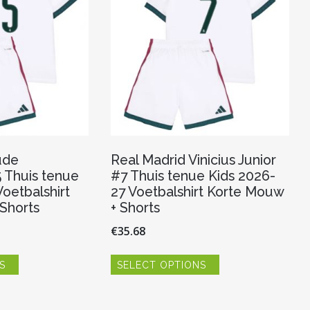
worden
worden
op
op
de
de
productpagina
productpagina
ude
Real Madrid Vinicius Junior
 Thuis tenue
#7 Thuis tenue Kids 2026-
oetbalshirt
27 Voetbalshirt Korte Mouw
Shorts
+ Shorts
€
35.68
Dit
Dit
S
SELECT OPTIONS
product
product
heeft
heeft
meerdere
meerdere
variaties.
variaties.