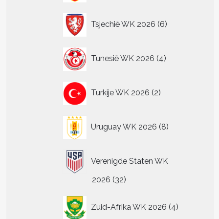
6
Tsjechië WK 2026
6
producten
4
Tunesië WK 2026
4
producten
2
Turkije WK 2026
2
producten
8
Uruguay WK 2026
8
producten
Verenigde Staten WK
32
2026
32
producten
4
Zuid-Afrika WK 2026
4
producten