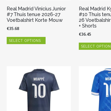
Real Madrid Vinicius Junior
Real Madrid K
#7 Thuis tenue 2026-27
#10 Thuis ten
Voetbalshirt Korte Mouw
26 Voetbalshi
+ Shorts
€
35.68
€
36.45
Dit
SELECT OPTIONS
product
heeft
SELECT OPTION
meerdere
variaties.
Deze
optie
kan
gekozen
worden
op
de
productpagina