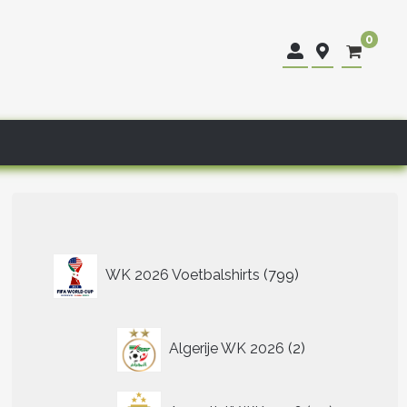
0
799
WK 2026 Voetbalshirts
799
producten
2
Algerije WK 2026
2
producten
40