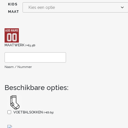
KIDS
MAAT
MAATWERK
(
+
€
5.56
)
Naam / Nummer
Beschikbare opties:
VOETBALSOKKEN
(
+
€
6.65
)