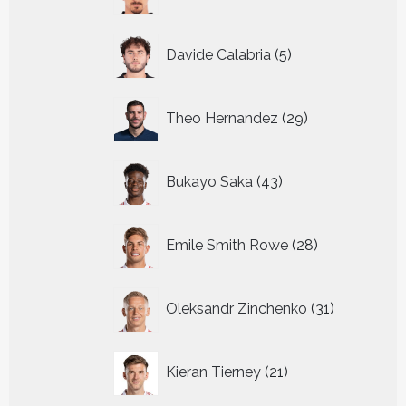
producten
5
Davide Calabria
5
producten
29
Theo Hernandez
29
producten
43
Bukayo Saka
43
producten
28
Emile Smith Rowe
28
producten
31
Oleksandr Zinchenko
31
producten
21
Kieran Tierney
21
producten