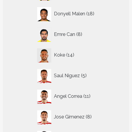
18
Donyell Malen
18
producten
8
Emre Can
8
producten
14
Koke
14
producten
5
Saul Niguez
5
producten
11
Angel Correa
11
producten
8
Jose Gimenez
8
producten