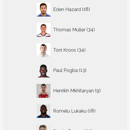
18
Eden Hazard
18
producten
34
Thomas Muller
34
producten
34
Toni Kroos
34
producten
13
Paul Pogba
13
producten
9
Henrikh Mkhitaryan
9
producten
18
Romelu Lukaku
18
producten
22