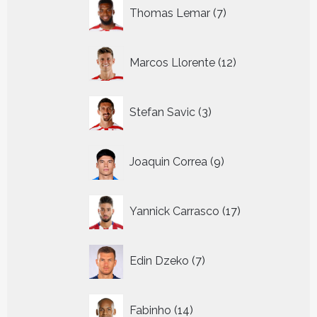
7
Thomas Lemar
7
producten
12
Marcos Llorente
12
producten
3
Stefan Savic
3
producten
9
Joaquin Correa
9
producten
17
Yannick Carrasco
17
producten
7
Edin Dzeko
7
producten
14
Fabinho
14