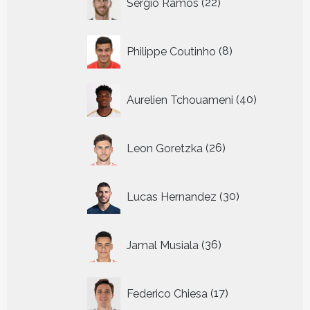
Sergio Ramos
22
producten
8
Philippe Coutinho
8
producten
40
Aurelien Tchouameni
40
producten
26
Leon Goretzka
26
producten
30
Lucas Hernandez
30
producten
36
Jamal Musiala
36
producten
17
Federico Chiesa
17
producten