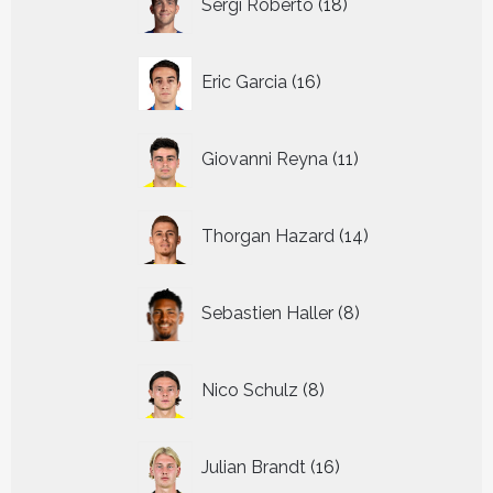
Sergi Roberto
18
producten
16
Eric Garcia
16
producten
11
Giovanni Reyna
11
producten
14
Thorgan Hazard
14
producten
8
Sebastien Haller
8
producten
8
Nico Schulz
8
producten
16
Julian Brandt
16
producten