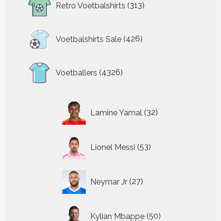
Retro Voetbalshirts
313
producten
426
Voetbalshirts Sale
426
producten
4326
Voetballers
4326
producten
32
Lamine Yamal
32
producten
53
Lionel Messi
53
producten
27
Neymar Jr
27
producten
50
Kylian Mbappe
50