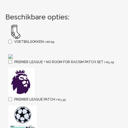
Beschikbare opties:
VOETBALSOKKEN
(
+
€
6.65
)
PREMIER LEAGUE + NO ROOM FOR RACISM PATCH SET
(
+
€
5.25
)
PREMIER LEAGUE PATCH
(
+
€
3.35
)