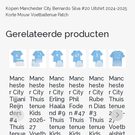
k
Kopen Manchester City Bernardo Silva #20 Uitshirt 2024-2025
Korte Mouw Voetbaltenue Patch
Gerelateerde producten
Manc
Manc
Manc
Manc
Manc
Manc
M
heste
heste
heste
heste
heste
heste
he
r City
r City
r City
r City
r City
r City
r 
Tijjani
Thuis
Erling
Phil
Rube
Thuis
Er
Reijn
tenue
Haala
Fode
n Dias
tenue
H
ders
Kids
nd #9
n #47
#3
2026-
n
#4
2026-
Thuis
Thuis
Thuis
27
Th
Thuis
27
tenue
tenue
tenue
Voetb
t
tenue
Voetb
Kids
Kids
Kids
alshirt
2