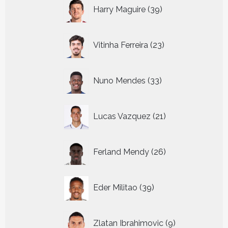
39
Harry Maguire
39
producten
23
Vitinha Ferreira
23
producten
33
Nuno Mendes
33
producten
21
Lucas Vazquez
21
producten
26
Ferland Mendy
26
producten
39
Eder Militao
39
producten
9
Zlatan Ibrahimovic
9