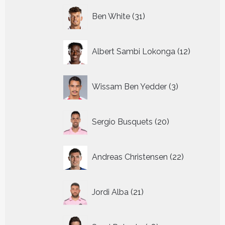
31
Ben White
31
producten
12
Albert Sambi Lokonga
12
producte
3
Wissam Ben Yedder
3
producten
20
Sergio Busquets
20
producten
22
Andreas Christensen
22
producten
21
Jordi Alba
21
producten
18