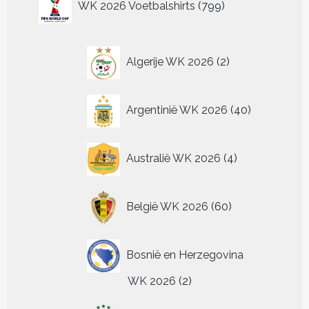
op
op
WK 2026 Voetbalshirts
799
kan
kan
kan
optie
producten
de
de
gekozen
gekozen
gekozen
kan
productpagina
pr
worden
worden
worden
gekozen
op
op
op
worden
2
Algerije WK 2026
2
de
de
de
op
producten
productpagina
productpagina
productpagina
de
productpagina
40
Argentinië WK 2026
40
producten
4
Australië WK 2026
4
producten
60
België WK 2026
60
producten
Bosnië en Herzegovina
2
WK 2026
2
producten