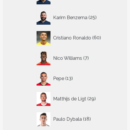
producten
25
Karim Benzema
25
producten
60
Cristiano Ronaldo
60
producten
7
Nico Williams
7
producten
13
Pepe
13
producten
29
Matthijs de Ligt
29
producten
18
Paulo Dybala
18
producten