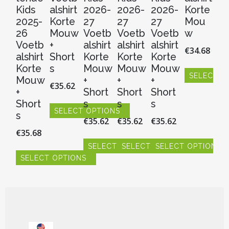
Kids
alshirt
2026-
2026-
2026-
Korte
2
2025-
Korte
27
27
27
Mou
V
26
Mouw
Voetb
Voetb
Voetb
w
al
Voetb
+
alshirt
alshirt
alshirt
Ko
€
34.68
alshirt
Short
Korte
Korte
Korte
M
Korte
s
Mouw
Mouw
Mouw
w
SELECT O
Mouw
+
+
+
€
35.62
€
3
Dit
+
Short
Short
Short
product
Short
s
s
s
heeft
SELECT OPTIONS
S
s
€
35.62
€
35.62
€
35.62
meerdere
Dit
Dit
€
35.68
variaties.
product
pr
Deze
heeft
hee
SELECT OPTIONS
SELECT OPTIONS
SELECT OPTIONS
optie
meerdere
me
SELECT OPTIONS
Dit
Dit
Dit
kan
variaties.
vari
product
product
product
Dit
gekozen
Deze
De
heeft
heeft
heeft
product
worden
optie
opt
meerdere
meerdere
meerdere
heeft
op
kan
ka
variaties.
variaties.
variaties.
meerdere
de
gekozen
ge
Deze
Deze
Deze
variaties.
productpagin
worden
wo
optie
optie
optie
Deze
799