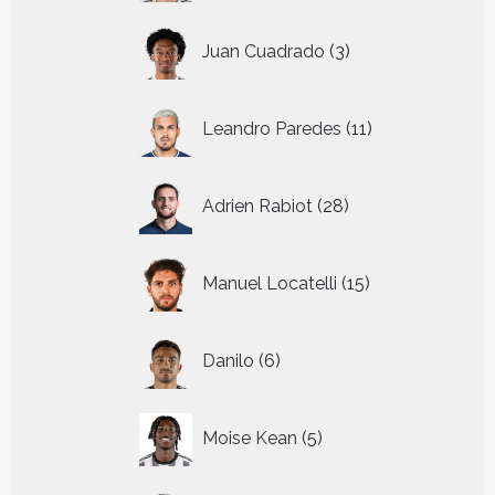
3
Juan Cuadrado
3
producten
11
Leandro Paredes
11
producten
28
Adrien Rabiot
28
producten
15
Manuel Locatelli
15
producten
6
Danilo
6
producten
5
Moise Kean
5
producten