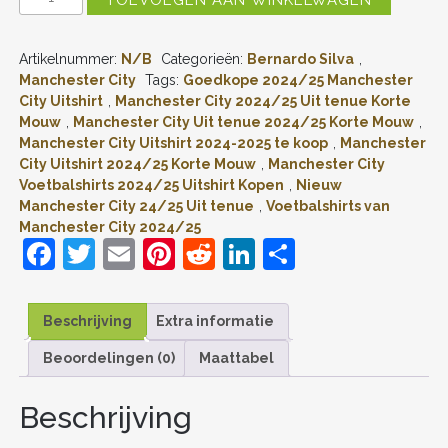
MANCHESTER
CITY
BERNARDO
Artikelnummer:
N/B
Categorieën:
Bernardo Silva
,
SILVA
#20
Manchester City
Tags:
Goedkope 2024/25 Manchester
UITSHIRT
City Uitshirt
,
Manchester City 2024/25 Uit tenue Korte
2024-
Mouw
,
Manchester City Uit tenue 2024/25 Korte Mouw
,
2025
Manchester City Uitshirt 2024-2025 te koop
,
Manchester
KORTE
City Uitshirt 2024/25 Korte Mouw
,
Manchester City
MOUW
Voetbalshirts 2024/25 Uitshirt Kopen
,
Nieuw
VOETBALTENUE
PATCH
Manchester City 24/25 Uit tenue
,
Voetbalshirts van
AANTAL
Manchester City 2024/25
F
T
E
Pi
R
Li
D
a
w
m
nt
e
n
el
c
itt
ai
er
d
k
e
Beschrijving
Extra informatie
e
er
l
e
di
e
n
Beoordelingen (0)
Maattabel
b
st
t
dI
o
n
Beschrijving
o