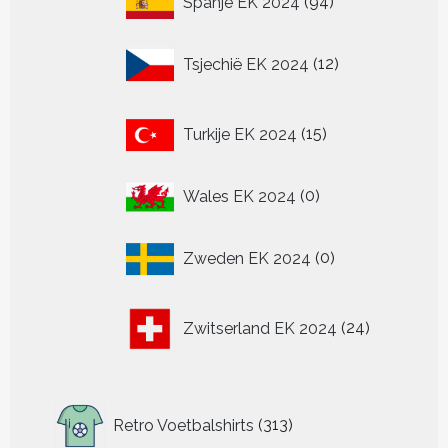
Spanje EK 2024
94
producten
12
Tsjechië EK 2024
12
producten
15
Turkije EK 2024
15
producten
0
Wales EK 2024
0
producten
0
Zweden EK 2024
0
producten
24
Zwitserland EK 2024
24
producten
313
Retro Voetbalshirts
313
producten