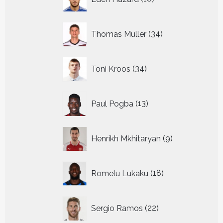
producten
34
Thomas Muller
34
producten
34
Toni Kroos
34
producten
13
Paul Pogba
13
producten
9
Henrikh Mkhitaryan
9
producten
18
Romelu Lukaku
18
producten
22
Sergio Ramos
22
producten