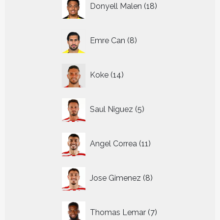
Donyell Malen
18
producten
8
Emre Can
8
producten
14
Koke
14
producten
5
Saul Niguez
5
producten
11
Angel Correa
11
producten
8
Jose Gimenez
8
producten
7
Thomas Lemar
7
producten