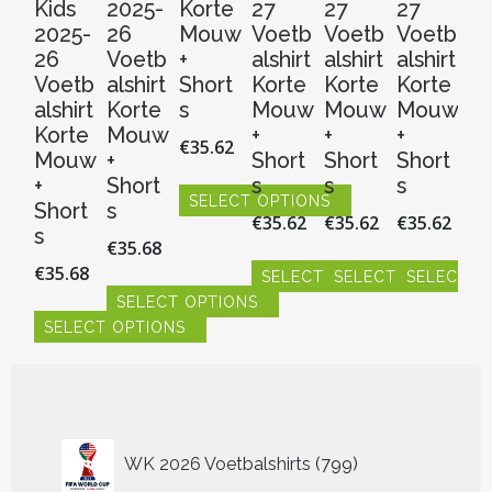
Kids
2025-
Korte
27
27
27
M
2025-
26
Mouw
Voetb
Voetb
Voetb
w
26
Voetb
+
alshirt
alshirt
alshirt
€
3
Voetb
alshirt
Short
Korte
Korte
Korte
alshirt
Korte
s
Mouw
Mouw
Mouw
S
Korte
Mouw
+
+
+
€
35.62
Dit
Mouw
+
Short
Short
Short
pr
+
Short
s
s
s
hee
SELECT OPTIONS
Short
s
€
35.62
€
35.62
€
35.62
me
Dit
s
€
35.68
vari
product
De
€
35.68
heeft
SELECT OPTIONS
SELECT OPTIONS
SELECT O
opt
meerdere
SELECT OPTIONS
Dit
Dit
Dit
ka
variaties.
SELECT OPTIONS
product
product
product
Dit
ge
Deze
heeft
heeft
heeft
product
Dit
wo
optie
meerdere
meerdere
meerdere
heeft
product
op
kan
variaties.
variaties.
variaties.
meerdere
heeft
de
gekozen
Deze
Deze
Deze
variaties.
meerdere
pr
worden
optie
optie
optie
Deze
variaties.
799
op
WK 2026 Voetbalshirts
799
kan
kan
kan
optie
Deze
producten
de
gekozen
gekozen
gekozen
kan