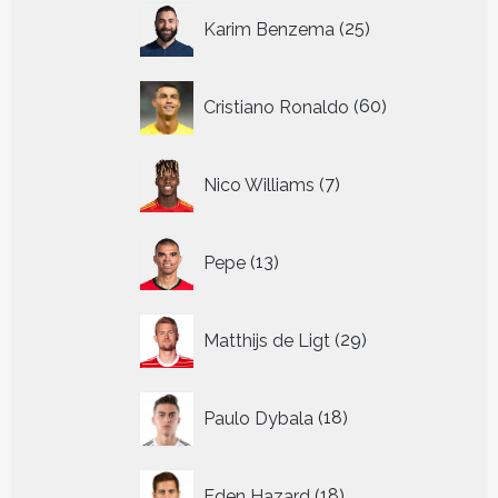
25
Karim Benzema
25
producten
60
Cristiano Ronaldo
60
producten
7
Nico Williams
7
producten
13
Pepe
13
producten
29
Matthijs de Ligt
29
producten
18
Paulo Dybala
18
producten
18
Eden Hazard
18