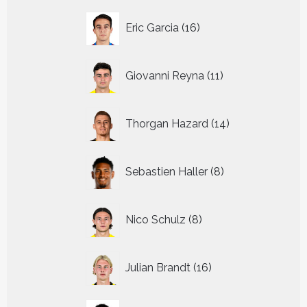
16
Eric Garcia
16
producten
11
Giovanni Reyna
11
producten
14
Thorgan Hazard
14
producten
8
Sebastien Haller
8
producten
8
Nico Schulz
8
producten
16
Julian Brandt
16
producten
18