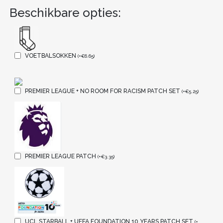
Beschikbare opties:
VOETBALSOKKEN
(
+
€
6.65
)
PREMIER LEAGUE + NO ROOM FOR RACISM PATCH SET
(
+
€
5.25
)
PREMIER LEAGUE PATCH
(
+
€
3.35
)
UCL STARBALL + UEFA FOUNDATION 10 YEARS PATCH SET
(
+