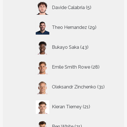
5
Davide Calabria
5
producten
29
Theo Hernandez
29
producten
43
Bukayo Saka
43
producten
28
Emile Smith Rowe
28
producten
31
Oleksandr Zinchenko
31
producten
21
Kieran Tierney
21
producten
31
Ben White
31