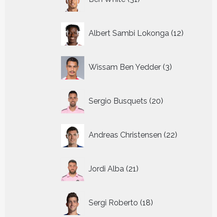
producten
12
Albert Sambi Lokonga
12
producte
3
Wissam Ben Yedder
3
producten
20
Sergio Busquets
20
producten
22
Andreas Christensen
22
producten
21
Jordi Alba
21
producten
18
Sergi Roberto
18
producten