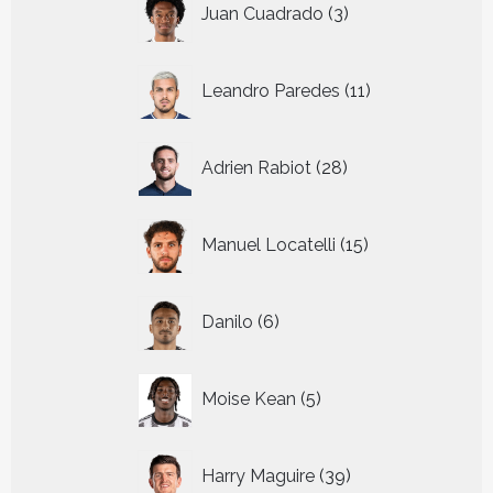
Juan Cuadrado
3
producten
11
Leandro Paredes
11
producten
28
Adrien Rabiot
28
producten
15
Manuel Locatelli
15
producten
6
Danilo
6
producten
5
Moise Kean
5
producten
39
Harry Maguire
39
producten