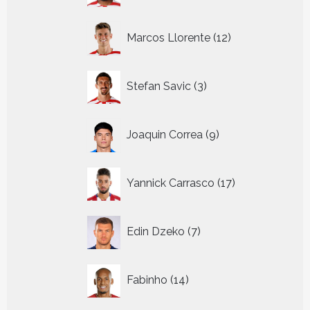
12
Marcos Llorente
12
producten
3
Stefan Savic
3
producten
9
Joaquin Correa
9
producten
17
Yannick Carrasco
17
producten
7
Edin Dzeko
7
producten
14
Fabinho
14
producten