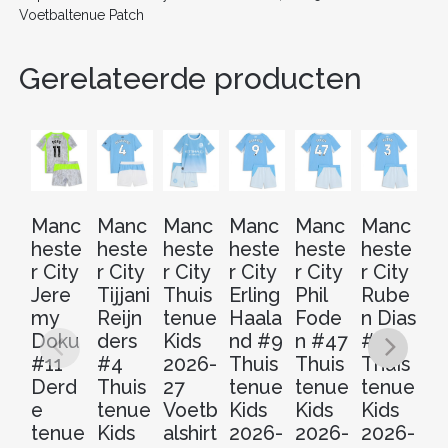
Voetbaltenue Patch
Gerelateerde producten
Manc
Manc
Manc
Manc
Manc
Manc
M
heste
heste
heste
heste
heste
heste
he
r City
r City
r City
r City
r City
r City
r 
Jere
Tijjani
Thuis
Erling
Phil
Rube
Th
my
Reijn
tenue
Haala
Fode
n Dias
t
Doku
ders
Kids
nd #9
n #47
#3
2
#11
#4
2026-
Thuis
Thuis
Thuis
2
Derd
Thuis
27
tenue
tenue
tenue
V
e
tenue
Voetb
Kids
Kids
Kids
al
tenue
Kids
alshirt
2026-
2026-
2026-
Ko