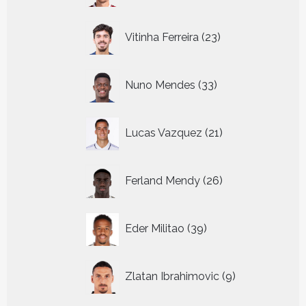
23
Vitinha Ferreira
23
producten
33
Nuno Mendes
33
producten
21
Lucas Vazquez
21
producten
26
Ferland Mendy
26
producten
39
Eder Militao
39
producten
9
Zlatan Ibrahimovic
9
producten