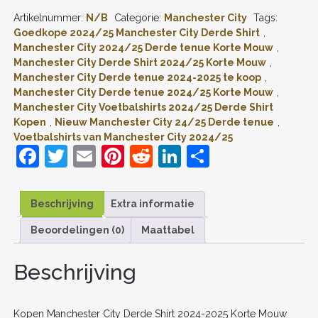
DERDE
Artikelnummer:
N/B
Categorie:
Manchester City
Tags:
SHIRT
2024-
Goedkope 2024/25 Manchester City Derde Shirt
,
2025
Manchester City 2024/25 Derde tenue Korte Mouw
,
KORTE
Manchester City Derde Shirt 2024/25 Korte Mouw
,
MOUW
Manchester City Derde tenue 2024-2025 te koop
,
VOETBALTENUE
Manchester City Derde tenue 2024/25 Korte Mouw
,
PATCH
Manchester City Voetbalshirts 2024/25 Derde Shirt
AANTAL
Kopen
,
Nieuw Manchester City 24/25 Derde tenue
,
Voetbalshirts van Manchester City 2024/25
F
T
E
Pi
R
Li
D
a
w
m
nt
e
n
el
c
itt
ai
er
d
k
e
Beschrijving
Extra informatie
e
er
l
e
di
e
n
Beoordelingen (0)
Maattabel
b
st
t
dI
o
n
Beschrijving
o
k
Kopen Manchester City Derde Shirt 2024-2025 Korte Mouw