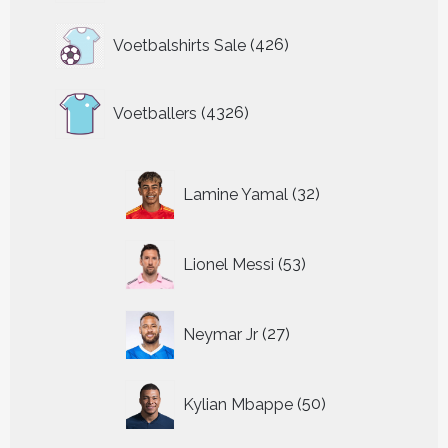
426
Voetbalshirts Sale
426
producten
4326
Voetballers
4326
producten
32
Lamine Yamal
32
producten
53
Lionel Messi
53
producten
27
Neymar Jr
27
producten
50
Kylian Mbappe
50
producten