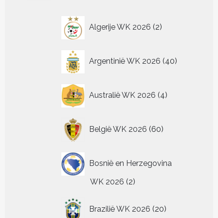
optie
productpagina
worden
worden
worden
gekozen
kan
op
op
op
worden
2
gekozen
Algerije WK 2026
2
de
de
de
op
worden
producten
productpagina
productpagina
productpagin
de
op
productpagina
de
40
Argentinië WK 2026
40
productpagina
producten
4
Australië WK 2026
4
producten
60
België WK 2026
60
producten
Bosnië en Herzegovina
2
WK 2026
2
producten
20
Brazilië WK 2026
20
producten