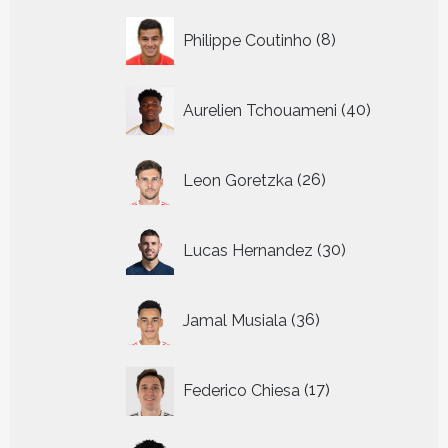
8
Philippe Coutinho
8
producten
40
Aurelien Tchouameni
40
producten
26
Leon Goretzka
26
producten
30
Lucas Hernandez
30
producten
36
Jamal Musiala
36
producten
17
Federico Chiesa
17
producten
3