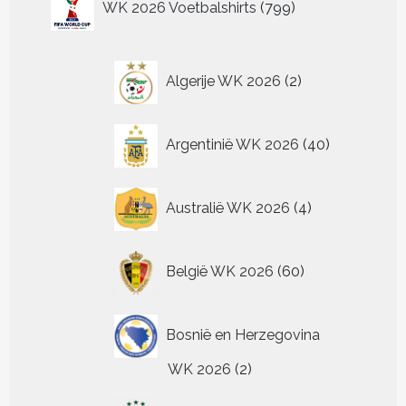
op
op
op
WK 2026 Voetbalshirts
799
optie
optie
optie
Deze
producten
de
de
de
kan
kan
kan
optie
productpagina
productpagina
pr
gekozen
gekozen
gekozen
kan
worden
worden
worden
2
gekozen
Algerije WK 2026
2
op
op
op
worden
producten
de
de
de
op
productpagina
productpagina
productpagin
de
40
Argentinië WK 2026
40
productpagina
producten
4
Australië WK 2026
4
producten
60
België WK 2026
60
producten
Bosnië en Herzegovina
2
WK 2026
2
producten