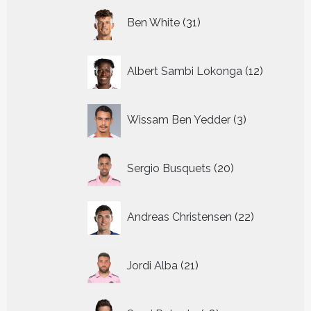
31
Ben White
31
producten
12
Albert Sambi Lokonga
12
producte
3
Wissam Ben Yedder
3
producten
20
Sergio Busquets
20
producten
22
Andreas Christensen
22
producten
21
Jordi Alba
21
producten
18