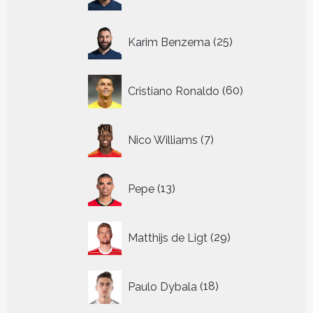
producten
25
Karim Benzema
25
producten
60
Cristiano Ronaldo
60
producten
7
Nico Williams
7
producten
13
Pepe
13
producten
29
Matthijs de Ligt
29
producten
18
Paulo Dybala
18
producten