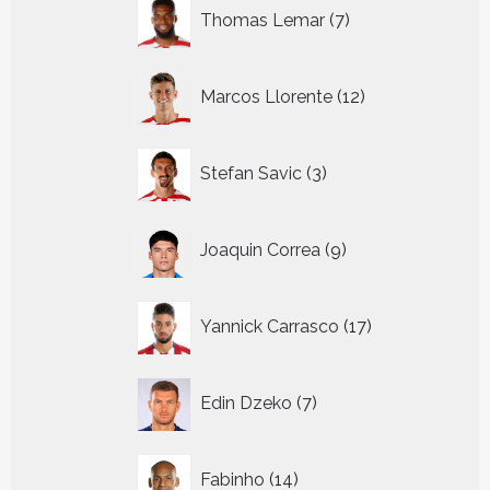
7
Thomas Lemar
7
producten
12
Marcos Llorente
12
producten
3
Stefan Savic
3
producten
9
Joaquin Correa
9
producten
17
Yannick Carrasco
17
producten
7
Edin Dzeko
7
producten
14
Fabinho
14