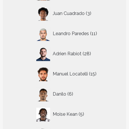
3
Juan Cuadrado
3
producten
11
Leandro Paredes
11
producten
28
Adrien Rabiot
28
producten
15
Manuel Locatelli
15
producten
6
Danilo
6
producten
5
Moise Kean
5
producten