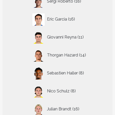
Sergi Roberto
18
producten
16
Eric Garcia
16
producten
11
Giovanni Reyna
11
producten
14
Thorgan Hazard
14
producten
8
Sebastien Haller
8
producten
8
Nico Schulz
8
producten
16
Julian Brandt
16
producten