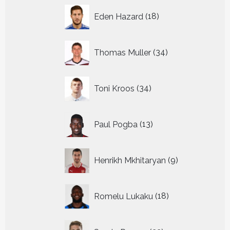
18
Eden Hazard
18
producten
34
Thomas Muller
34
producten
34
Toni Kroos
34
producten
13
Paul Pogba
13
producten
9
Henrikh Mkhitaryan
9
producten
18
Romelu Lukaku
18
producten
22