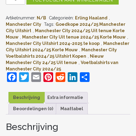
MANCHESTER
CITY
ERLING
Artikelnummer:
N/B
Categorieën:
Erling Haaland
,
HAALAND
#9
Manchester City
Tags:
Goedkope 2024/25 Manchester
UITSHIRT
City Uitshirt
,
Manchester City 2024/25 Uit tenue Korte
2024-
Mouw
,
Manchester City Uit tenue 2024/25 Korte Mouw
,
2025
Manchester City Uitshirt 2024-2025 te koop
,
Manchester
KORTE
City Uitshirt 2024/25 Korte Mouw
,
Manchester City
MOUW
Voetbalshirts 2024/25 Uitshirt Kopen
,
Nieuw
VOETBALTENUE
PATCH
Manchester City 24/25 Uit tenue
,
Voetbalshirts van
AANTAL
Manchester City 2024/25
F
T
E
Pi
R
Li
D
a
w
m
nt
e
n
el
c
itt
ai
er
d
k
e
Beschrijving
Extra informatie
e
er
l
e
di
e
n
Beoordelingen (0)
Maattabel
b
st
t
dI
o
n
Beschrijving
o