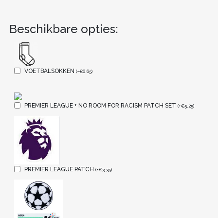
Beschikbare opties:
VOETBALSOKKEN
(
+
€
6.65
)
PREMIER LEAGUE + NO ROOM FOR RACISM PATCH SET
(
+
€
5.25
)
PREMIER LEAGUE PATCH
(
+
€
3.35
)