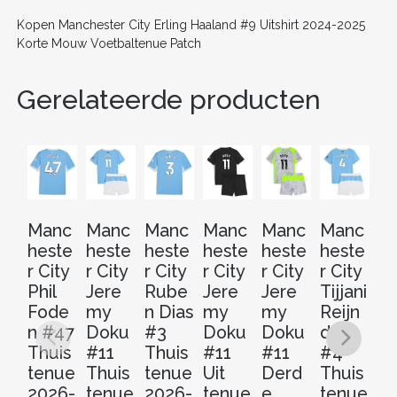
k
Kopen Manchester City Erling Haaland #9 Uitshirt 2024-2025
Korte Mouw Voetbaltenue Patch
Gerelateerde producten
Manc
Manc
Manc
Manc
Manc
Manc
M
heste
heste
heste
heste
heste
heste
he
r City
r City
r City
r City
r City
r City
r 
Phil
Jere
Rube
Jere
Jere
Tijjani
Th
Fode
my
n Dias
my
my
Reijn
t
n #47
Doku
#3
Doku
Doku
ders
Ki
Thuis
#11
Thuis
#11
#11
#4
2
tenue
Thuis
tenue
Uit
Derd
Thuis
2
2026-
tenue
2026-
tenue
e
tenue
V