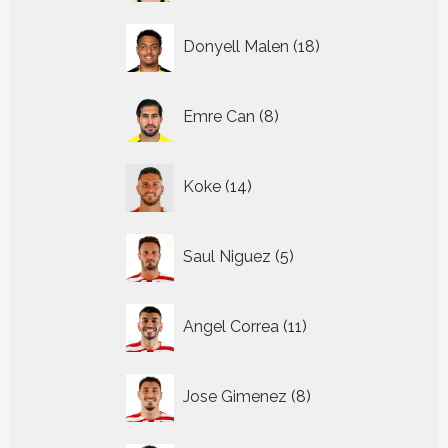
18
Donyell Malen
18
producten
8
Emre Can
8
producten
14
Koke
14
producten
5
Saul Niguez
5
producten
11
Angel Correa
11
producten
8
Jose Gimenez
8
producten