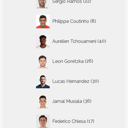
Sergio Ramos
22
producten
8
Philippe Coutinho
8
producten
40
Aurelien Tchouameni
40
producten
26
Leon Goretzka
26
producten
30
Lucas Hernandez
30
producten
36
Jamal Musiala
36
producten
17
Federico Chiesa
17
producten