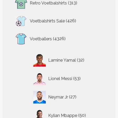
Retro Voetbalshirts
313
producten
426
Voetbalshirts Sale
426
producten
4326
Voetballers
4326
producten
32
Lamine Yamal
32
producten
53
Lionel Messi
53
producten
27
Neymar Jr
27
producten
50
Kylian Mbappe
50