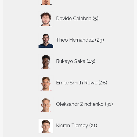
producten
5
Davide Calabria
5
producten
29
Theo Hernandez
29
producten
43
Bukayo Saka
43
producten
28
Emile Smith Rowe
28
producten
31
Oleksandr Zinchenko
31
producten
21
Kieran Tierney
21
producten