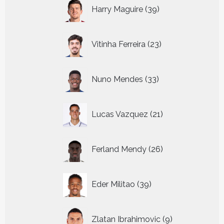
39
Harry Maguire
39
producten
23
Vitinha Ferreira
23
producten
33
Nuno Mendes
33
producten
21
Lucas Vazquez
21
producten
26
Ferland Mendy
26
producten
39
Eder Militao
39
producten
9
Zlatan Ibrahimovic
9