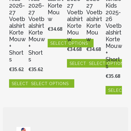
2026-
2026-
Korte
27
27
Kids
2
27
27
Mou
Voetb
Voetb
2025-
V
Voetb
Voetb
w
alshirt
alshirt
26
al
alshirt
alshirt
Korte
Korte
Voetb
Ko
€
34.68
Korte
Korte
Mou
Mou
alshirt
M
Mouw
Mouw
w
w
Korte
w
SELECT OPTIONS
+
+
Mouw
€
34.68
€
34.68
€
3
Dit
Short
Short
+
product
s
s
Short
heeft
SELECT OPTIONS
SELECT OPTIONS
S
s
€
35.62
€
35.62
meerdere
Dit
Dit
Dit
variaties.
€
35.68
product
product
pr
Deze
heeft
heeft
hee
SELECT OPTIONS
SELECT OPTIONS
optie
meerdere
meerdere
me
SELECT O
Dit
Dit
kan
variaties.
variaties.
vari
product
product
Dit
gekozen
Deze
Deze
De
heeft
heeft
product
worden
optie
optie
opt
meerdere
meerdere
heeft
op
kan
kan
ka
variaties.
variaties.
meerdere
de
gekozen
gekozen
ge
Deze
Deze
variaties.
productpagina
worden
worden
wo
optie
optie
Deze
799