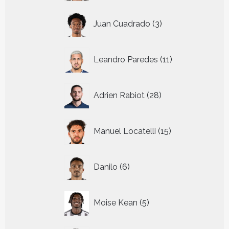
3
Juan Cuadrado
3
producten
11
Leandro Paredes
11
producten
28
Adrien Rabiot
28
producten
15
Manuel Locatelli
15
producten
6
Danilo
6
producten
5
Moise Kean
5
producten