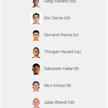
Sergi Roberto
18
producten
16
Eric Garcia
16
producten
11
Giovanni Reyna
11
producten
14
Thorgan Hazard
14
producten
8
Sebastien Haller
8
producten
8
Nico Schulz
8
producten
16
Julian Brandt
16
producten