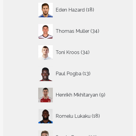
18
Eden Hazard
18
producten
34
Thomas Muller
34
producten
34
Toni Kroos
34
producten
13
Paul Pogba
13
producten
9
Henrikh Mkhitaryan
9
producten
18
Romelu Lukaku
18
producten
22