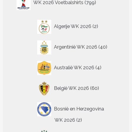
op
op
op
WK 2026 Voetbalshirts
799
kan
kan
optie
producten
de
de
de
gekozen
gekozen
kan
productpagina
productpagina
pr
worden
worden
gekozen
op
op
worden
2
Algerije WK 2026
2
de
de
op
producten
productpagina
productpagina
de
productpagin
40
Argentinië WK 2026
40
producten
4
Australië WK 2026
4
producten
60
België WK 2026
60
producten
Bosnië en Herzegovina
2
WK 2026
2
producten