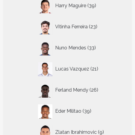
39
Harry Maguire
39
producten
23
Vitinha Ferreira
23
producten
33
Nuno Mendes
33
producten
21
Lucas Vazquez
21
producten
26
Ferland Mendy
26
producten
39
Eder Militao
39
producten
9
Zlatan Ibrahimovic
9