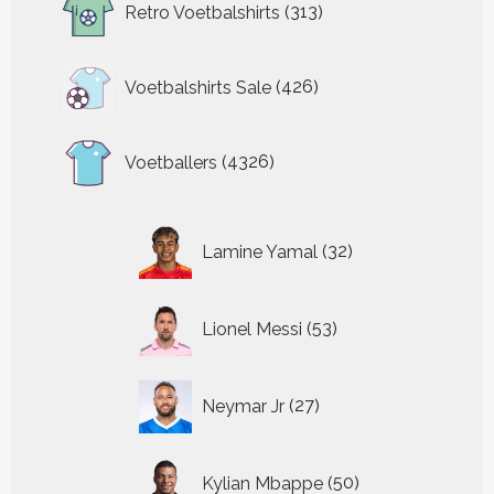
Retro Voetbalshirts
313
producten
426
Voetbalshirts Sale
426
producten
4326
Voetballers
4326
producten
32
Lamine Yamal
32
producten
53
Lionel Messi
53
producten
27
Neymar Jr
27
producten
50
Kylian Mbappe
50