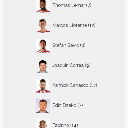
7
Thomas Lemar
7
producten
12
Marcos Llorente
12
producten
3
Stefan Savic
3
producten
9
Joaquin Correa
9
producten
17
Yannick Carrasco
17
producten
7
Edin Dzeko
7
producten
14
Fabinho
14