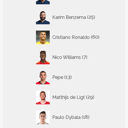
producten
25
Karim Benzema
25
producten
60
Cristiano Ronaldo
60
producten
7
Nico Williams
7
producten
13
Pepe
13
producten
29
Matthijs de Ligt
29
producten
18
Paulo Dybala
18
producten