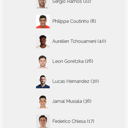
Sergio Ramos
22
producten
8
Philippe Coutinho
8
producten
40
Aurelien Tchouameni
40
producten
26
Leon Goretzka
26
producten
30
Lucas Hernandez
30
producten
36
Jamal Musiala
36
producten
17
Federico Chiesa
17
producten