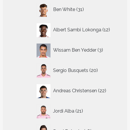
31
Ben White
31
producten
12
Albert Sambi Lokonga
12
producte
3
Wissam Ben Yedder
3
producten
20
Sergio Busquets
20
producten
22
Andreas Christensen
22
producten
21
Jordi Alba
21
producten
18