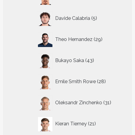
producten
5
Davide Calabria
5
producten
29
Theo Hernandez
29
producten
43
Bukayo Saka
43
producten
28
Emile Smith Rowe
28
producten
31
Oleksandr Zinchenko
31
producten
21
Kieran Tierney
21
producten