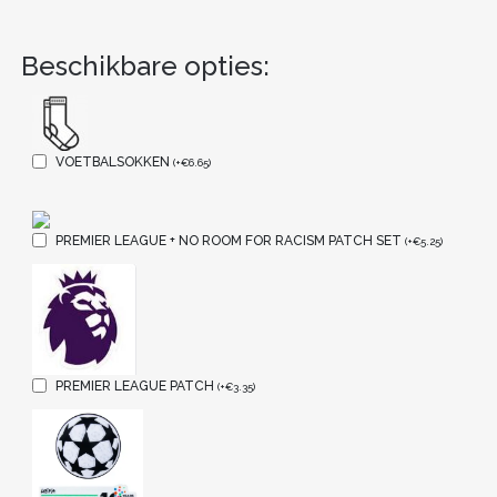
Beschikbare opties:
VOETBALSOKKEN
(
+
€
6.65
)
PREMIER LEAGUE + NO ROOM FOR RACISM PATCH SET
(
+
€
5.25
)
PREMIER LEAGUE PATCH
(
+
€
3.35
)