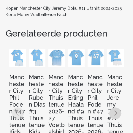
k
Kopen Manchester City Jeremy Doku #11 Uitshirt 2024-2025
Korte Mouw Voetbaltenue Patch
Gerelateerde producten
Manc
Manc
Manc
Manc
Manc
Manc
M
heste
heste
heste
heste
heste
heste
he
r City
r City
r City
r City
r City
r City
r 
Phil
Rube
Thuis
Erling
Phil
Jere
R
Fode
n Dias
tenue
Haala
Fode
my
n 
n #47
#3
2026-
nd #9
n #47
Doku
#
Thuis
Thuis
27
Thuis
Thuis
#11
Th
tenue
tenue
Voetb
tenue
tenue
Thuis
t
Kids
Kids
alshirt
2026-
2026-
tenue
2