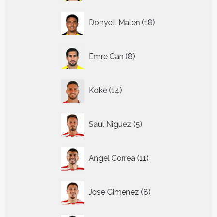
18
Donyell Malen
18
producten
8
Emre Can
8
producten
14
Koke
14
producten
5
Saul Niguez
5
producten
11
Angel Correa
11
producten
8
Jose Gimenez
8
producten