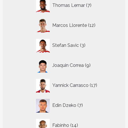
7
Thomas Lemar
7
producten
12
Marcos Llorente
12
producten
3
Stefan Savic
3
producten
9
Joaquin Correa
9
producten
17
Yannick Carrasco
17
producten
7
Edin Dzeko
7
producten
14
Fabinho
14