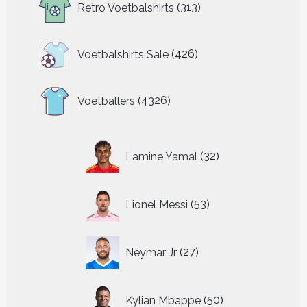
Retro Voetbalshirts
313
producten
426
Voetbalshirts Sale
426
producten
4326
Voetballers
4326
producten
32
Lamine Yamal
32
producten
53
Lionel Messi
53
producten
27
Neymar Jr
27
producten
50
Kylian Mbappe
50