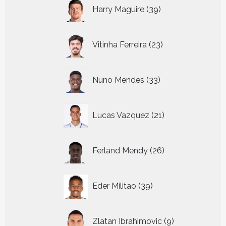
39
Harry Maguire
39
producten
23
Vitinha Ferreira
23
producten
33
Nuno Mendes
33
producten
21
Lucas Vazquez
21
producten
26
Ferland Mendy
26
producten
39
Eder Militao
39
producten
9
Zlatan Ibrahimovic
9