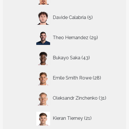
producten
5
Davide Calabria
5
producten
29
Theo Hernandez
29
producten
43
Bukayo Saka
43
producten
28
Emile Smith Rowe
28
producten
31
Oleksandr Zinchenko
31
producten
21
Kieran Tierney
21
producten