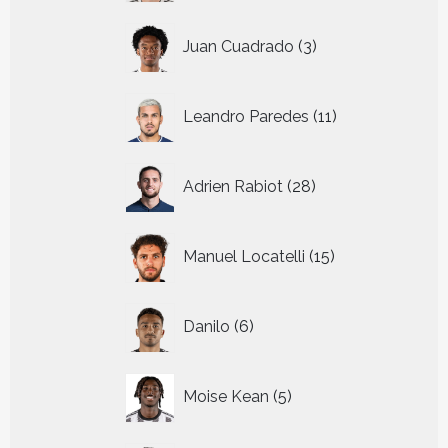
3
Juan Cuadrado
3
producten
11
Leandro Paredes
11
producten
28
Adrien Rabiot
28
producten
15
Manuel Locatelli
15
producten
6
Danilo
6
producten
5
Moise Kean
5
producten