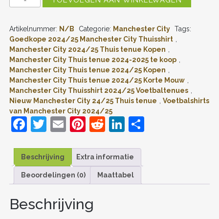
MANCHESTER
CITY
RODRIGO
Artikelnummer:
N/B
Categorie:
Manchester City
Tags:
#16
THUISSHIRT
Goedkope 2024/25 Manchester City Thuisshirt
,
2024-
Manchester City 2024/25 Thuis tenue Kopen
,
2025
Manchester City Thuis tenue 2024-2025 te koop
,
KORTE
Manchester City Thuis tenue 2024/25 Kopen
,
MOUW
Manchester City Thuis tenue 2024/25 Korte Mouw
,
VOETBALTENUE
Manchester City Thuisshirt 2024/25 Voetbaltenues
,
PATCH
AANTAL
Nieuw Manchester City 24/25 Thuis tenue
,
Voetbalshirts
van Manchester City 2024/25
F
T
E
Pi
R
Li
D
a
w
m
nt
e
n
el
c
itt
ai
er
d
k
e
Beschrijving
Extra informatie
e
er
l
e
di
e
n
Beoordelingen (0)
Maattabel
b
st
t
dI
o
n
Beschrijving
o