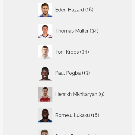
18
Eden Hazard
18
producten
34
Thomas Muller
34
producten
34
Toni Kroos
34
producten
13
Paul Pogba
13
producten
9
Henrikh Mkhitaryan
9
producten
18
Romelu Lukaku
18
producten
22