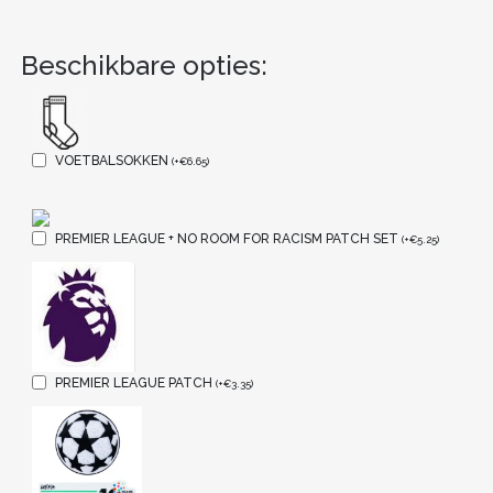
Beschikbare opties:
VOETBALSOKKEN
(
+
€
6.65
)
PREMIER LEAGUE + NO ROOM FOR RACISM PATCH SET
(
+
€
5.25
)
PREMIER LEAGUE PATCH
(
+
€
3.35
)