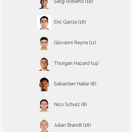
Sergi Roberto
18
producten
16
Eric Garcia
16
producten
11
Giovanni Reyna
11
producten
14
Thorgan Hazard
14
producten
8
Sebastien Haller
8
producten
8
Nico Schulz
8
producten
16
Julian Brandt
16
producten