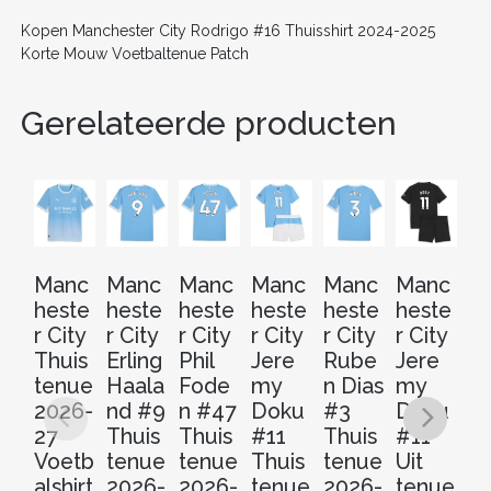
k
Kopen Manchester City Rodrigo #16 Thuisshirt 2024-2025
Korte Mouw Voetbaltenue Patch
Gerelateerde producten
Manc
Manc
Manc
Manc
Manc
Manc
M
heste
heste
heste
heste
heste
heste
he
r City
r City
r City
r City
r City
r City
r 
Thuis
Erling
Phil
Jere
Rube
Jere
Je
tenue
Haala
Fode
my
n Dias
my
m
2026-
nd #9
n #47
Doku
#3
Doku
D
27
Thuis
Thuis
#11
Thuis
#11
#
Voetb
tenue
tenue
Thuis
tenue
Uit
D
alshirt
2026-
2026-
tenue
2026-
tenue
e