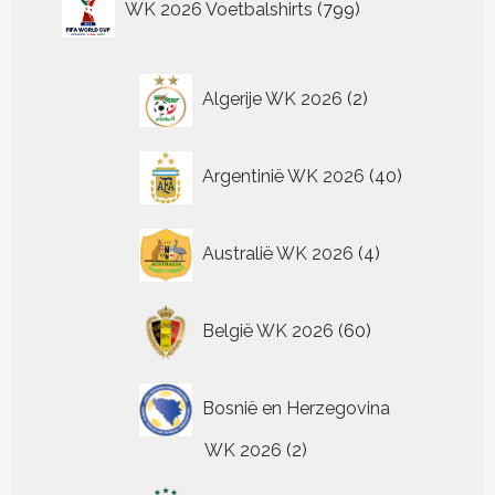
op
op
op
WK 2026 Voetbalshirts
799
optie
optie
De
producten
de
de
de
kan
kan
opt
productpagina
productpagina
productpagina
gekozen
gekozen
ka
worden
worden
2
ge
Algerije WK 2026
2
op
op
wo
producten
de
de
op
productpagina
productpagin
de
40
Argentinië WK 2026
40
pr
producten
4
Australië WK 2026
4
producten
60
België WK 2026
60
producten
Bosnië en Herzegovina
2
WK 2026
2
producten