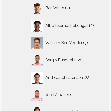
31
Ben White
31
producten
12
Albert Sambi Lokonga
12
producte
3
Wissam Ben Yedder
3
producten
20
Sergio Busquets
20
producten
22
Andreas Christensen
22
producten
21
Jordi Alba
21
producten
18