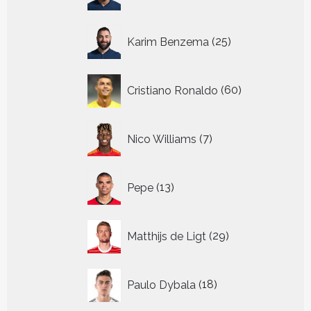
producten
25
Karim Benzema
25
producten
60
Cristiano Ronaldo
60
producten
7
Nico Williams
7
producten
13
Pepe
13
producten
29
Matthijs de Ligt
29
producten
18
Paulo Dybala
18
producten