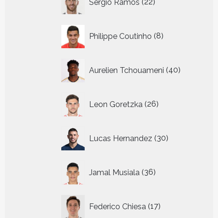
Sergio Ramos
22
producten
8
Philippe Coutinho
8
producten
40
Aurelien Tchouameni
40
producten
26
Leon Goretzka
26
producten
30
Lucas Hernandez
30
producten
36
Jamal Musiala
36
producten
17
Federico Chiesa
17
producten