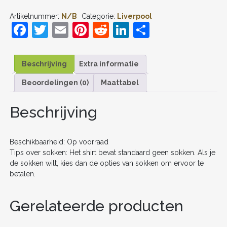
ALLISTER
Artikelnummer:
N/B
Categorie:
Liverpool
#10
F
T
E
Pi
R
Li
D
UIT
TENUE
a
w
m
nt
e
n
el
KIDS
2025-
c
itt
ai
er
d
k
e
26
Beschrijving
Extra informatie
VOETBALSHIRT
e
er
l
e
di
e
n
KORTE
Beoordelingen (0)
Maattabel
b
st
t
dI
MOUW
+
o
n
Beschrijving
SHORTS
AANTAL
o
k
Beschikbaarheid: Op voorraad
Tips over sokken: Het shirt bevat standaard geen sokken. Als je
de sokken wilt, kies dan de opties van sokken om ervoor te
betalen.
Gerelateerde producten