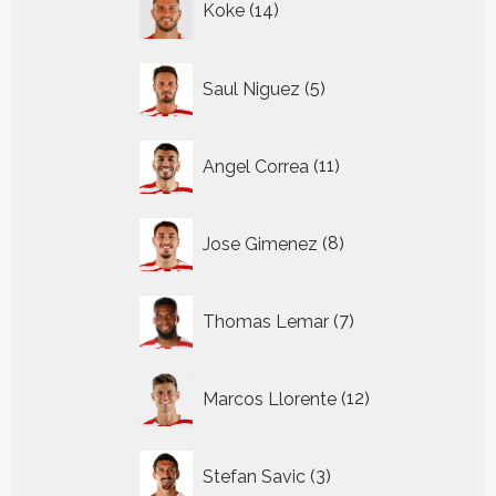
Koke
14
producten
5
Saul Niguez
5
producten
11
Angel Correa
11
producten
8
Jose Gimenez
8
producten
7
Thomas Lemar
7
producten
12
Marcos Llorente
12
producten
3
Stefan Savic
3
producten