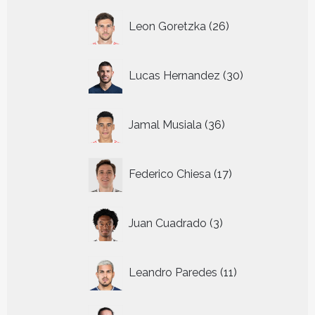
26
Leon Goretzka
26
producten
30
Lucas Hernandez
30
producten
36
Jamal Musiala
36
producten
17
Federico Chiesa
17
producten
3
Juan Cuadrado
3
producten
11
Leandro Paredes
11
producten
28