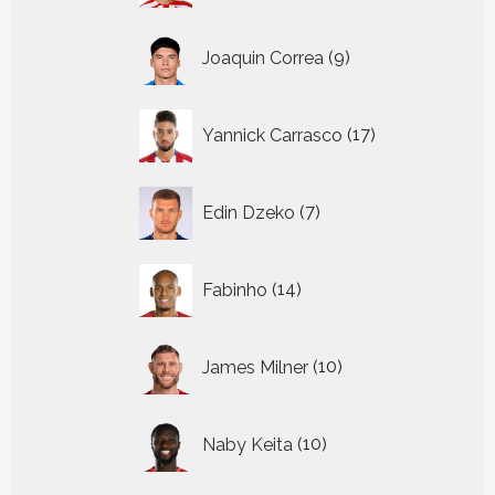
9
Joaquin Correa
9
producten
17
Yannick Carrasco
17
producten
7
Edin Dzeko
7
producten
14
Fabinho
14
producten
10
James Milner
10
producten
10
Naby Keita
10
producten