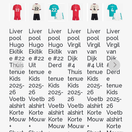
Liver
Liver
Liver
Liver
Liver
Liver
Li
pool
pool
pool
pool
pool
pool
po
Hugo
Hugo
Hugo
Virgil
Virgil
Virgil
C
Ekitik
Ekitik
Ekitik
van
van
van
G
e #22
e #22
e #22
Dijk
Dijk
Dijk
o 
Thuis
Uit
Derd
#4
#4 Uit
#4
Th
tenue
tenue
e
Thuis
tenue
Derd
t
Kids
Kids
tenue
tenue
Kids
e
Ki
2025-
2025-
Kids
Kids
2025-
tenue
20
26
26
2025-
2025-
26
Kids
2
Voetb
Voetb
26
26
Voetb
2025-
V
alshirt
alshirt
Voetb
Voetb
alshirt
26
al
Korte
Korte
alshirt
alshirt
Korte
Voetb
Ko
Mouw
Mouw
Korte
Korte
Mouw
alshirt
M
+
+
Mouw
Mouw
+
Korte
+