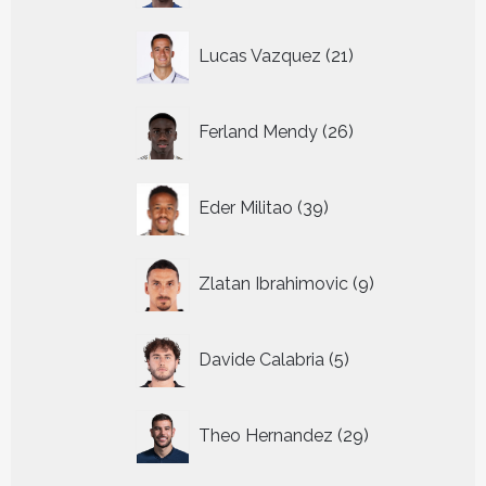
21
Lucas Vazquez
21
producten
26
Ferland Mendy
26
producten
39
Eder Militao
39
producten
9
Zlatan Ibrahimovic
9
producten
5
Davide Calabria
5
producten
29
Theo Hernandez
29
producten