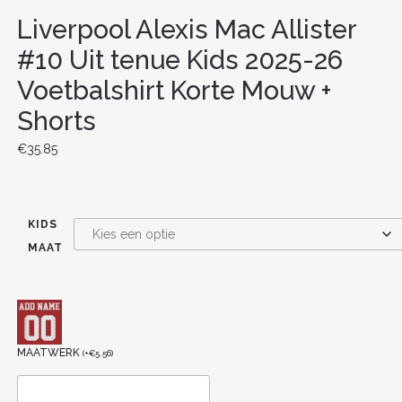
Liverpool Alexis Mac Allister
#10 Uit tenue Kids 2025-26
Voetbalshirt Korte Mouw +
Shorts
€
35.85
KIDS
MAAT
MAATWERK
(
+
€
5.56
)