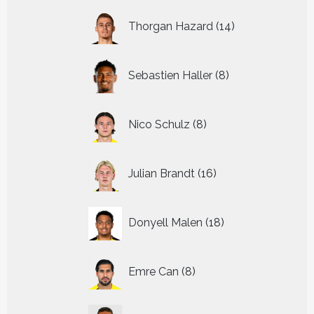
14
Thorgan Hazard
14
producten
8
Sebastien Haller
8
producten
8
Nico Schulz
8
producten
16
Julian Brandt
16
producten
18
Donyell Malen
18
producten
8
Emre Can
8
producten
14