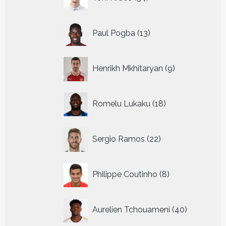
producten
13
Paul Pogba
13
producten
9
Henrikh Mkhitaryan
9
producten
18
Romelu Lukaku
18
producten
22
Sergio Ramos
22
producten
8
Philippe Coutinho
8
producten
40
Aurelien Tchouameni
40
producten