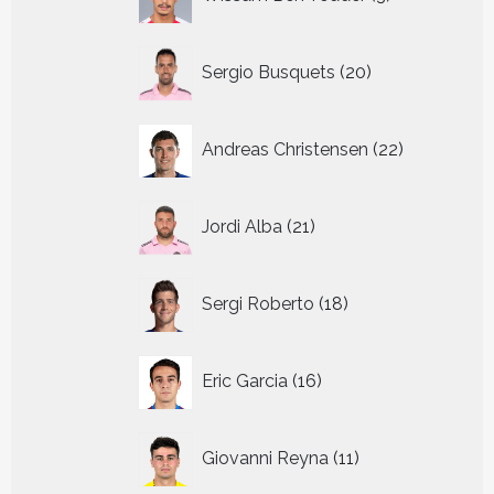
producten
20
Sergio Busquets
20
producten
22
Andreas Christensen
22
producten
21
Jordi Alba
21
producten
18
Sergi Roberto
18
producten
16
Eric Garcia
16
producten
11
Giovanni Reyna
11
producten