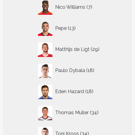
7
Nico Williams
7
producten
13
Pepe
13
producten
29
Matthijs de Ligt
29
producten
18
Paulo Dybala
18
producten
18
Eden Hazard
18
producten
34
Thomas Muller
34
producten
34
Toni Kroos
34