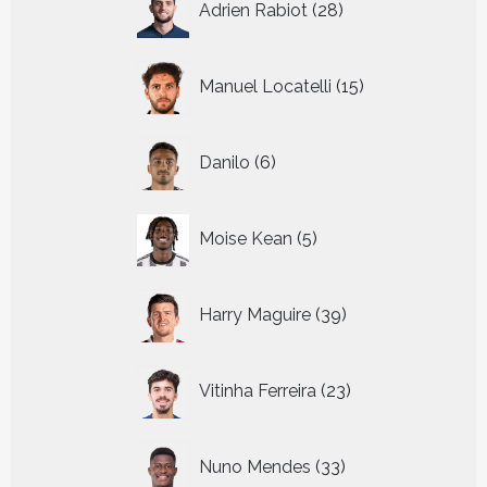
Adrien Rabiot
28
producten
15
Manuel Locatelli
15
producten
6
Danilo
6
producten
5
Moise Kean
5
producten
39
Harry Maguire
39
producten
23
Vitinha Ferreira
23
producten
33
Nuno Mendes
33
producten