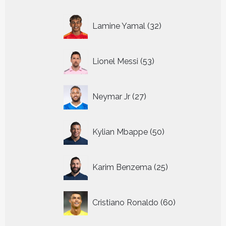
32
Lamine Yamal
32
producten
53
Lionel Messi
53
producten
27
Neymar Jr
27
producten
50
Kylian Mbappe
50
producten
25
Karim Benzema
25
producten
60
Cristiano Ronaldo
60
producten