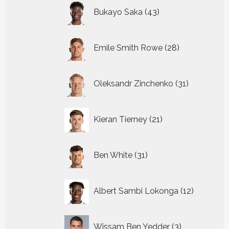
43
Bukayo Saka
43
producten
28
Emile Smith Rowe
28
producten
31
Oleksandr Zinchenko
31
producten
21
Kieran Tierney
21
producten
31
Ben White
31
producten
12
Albert Sambi Lokonga
12
producte
3
Wissam Ben Yedder
3