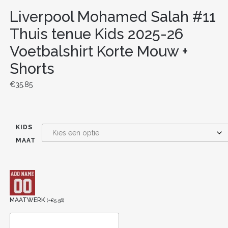
Liverpool Mohamed Salah #11
Thuis tenue Kids 2025-26
Voetbalshirt Korte Mouw +
Shorts
€
35.85
KIDS
MAAT
MAATWERK
(
+
€
5.56
)