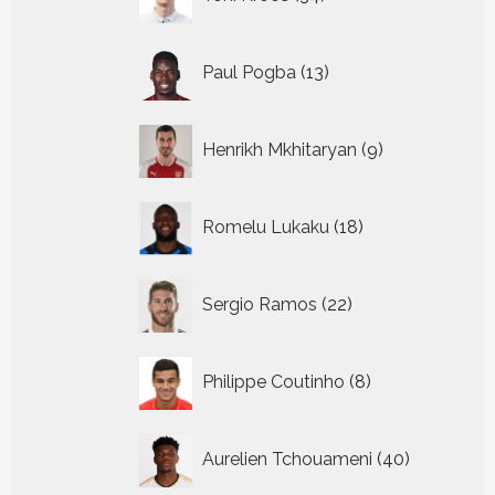
producten
13
Paul Pogba
13
producten
9
Henrikh Mkhitaryan
9
producten
18
Romelu Lukaku
18
producten
22
Sergio Ramos
22
producten
8
Philippe Coutinho
8
producten
40
Aurelien Tchouameni
40
producten