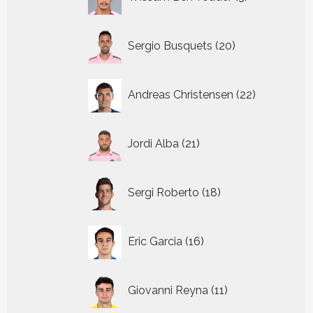
producten
20
Sergio Busquets
20
producten
22
Andreas Christensen
22
producten
21
Jordi Alba
21
producten
18
Sergi Roberto
18
producten
16
Eric Garcia
16
producten
11
Giovanni Reyna
11
producten