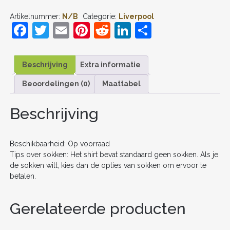
#11
Artikelnummer:
N/B
Categorie:
Liverpool
THUIS
F
T
E
Pi
R
Li
D
TENUE
KIDS
a
w
m
nt
e
n
el
2025-
26
c
itt
ai
er
d
k
e
VOETBALSHIRT
Beschrijving
Extra informatie
KORTE
e
er
l
e
di
e
n
MOUW
Beoordelingen (0)
Maattabel
b
st
t
dI
+
SHORTS
o
n
Beschrijving
AANTAL
o
k
Beschikbaarheid: Op voorraad
Tips over sokken: Het shirt bevat standaard geen sokken. Als je
de sokken wilt, kies dan de opties van sokken om ervoor te
betalen.
Gerelateerde producten