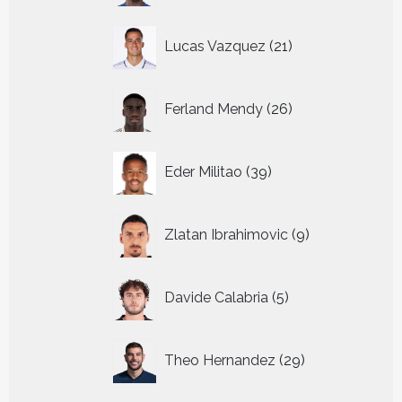
21
Lucas Vazquez
21
producten
26
Ferland Mendy
26
producten
39
Eder Militao
39
producten
9
Zlatan Ibrahimovic
9
producten
5
Davide Calabria
5
producten
29
Theo Hernandez
29
producten