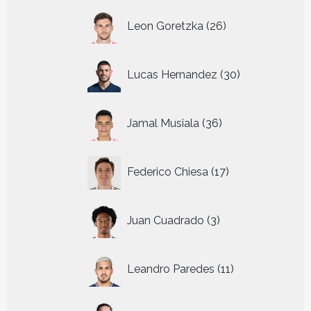
26
Leon Goretzka
26
producten
30
Lucas Hernandez
30
producten
36
Jamal Musiala
36
producten
17
Federico Chiesa
17
producten
3
Juan Cuadrado
3
producten
11
Leandro Paredes
11
producten
28