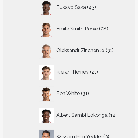
43
Bukayo Saka
43
producten
28
Emile Smith Rowe
28
producten
31
Oleksandr Zinchenko
31
producten
21
Kieran Tierney
21
producten
31
Ben White
31
producten
12
Albert Sambi Lokonga
12
producte
3
Wissam Ben Yedder
3