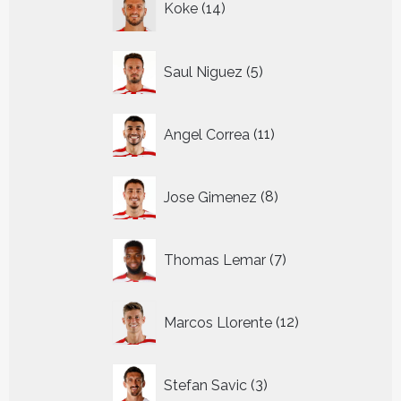
Koke
14
producten
5
Saul Niguez
5
producten
11
Angel Correa
11
producten
8
Jose Gimenez
8
producten
7
Thomas Lemar
7
producten
12
Marcos Llorente
12
producten
3
Stefan Savic
3
producten