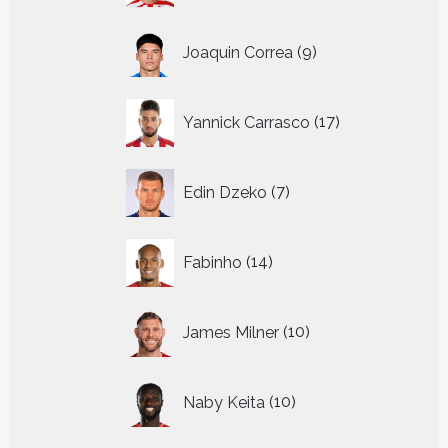
9
Joaquin Correa
9
producten
17
Yannick Carrasco
17
producten
7
Edin Dzeko
7
producten
14
Fabinho
14
producten
10
James Milner
10
producten
10
Naby Keita
10
producten