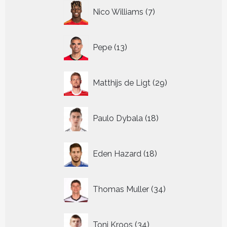
7
Nico Williams
7
producten
13
Pepe
13
producten
29
Matthijs de Ligt
29
producten
18
Paulo Dybala
18
producten
18
Eden Hazard
18
producten
34
Thomas Muller
34
producten
34
Toni Kroos
34