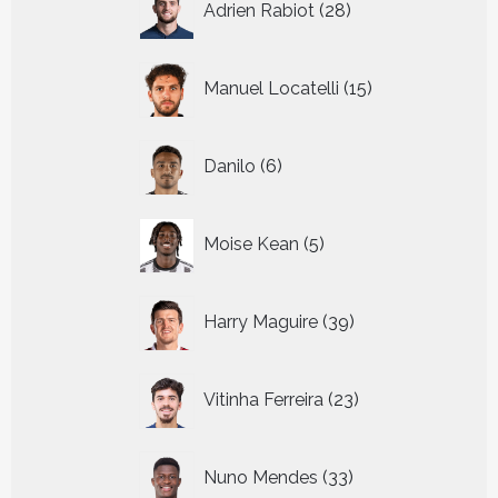
Adrien Rabiot
28
producten
15
Manuel Locatelli
15
producten
6
Danilo
6
producten
5
Moise Kean
5
producten
39
Harry Maguire
39
producten
23
Vitinha Ferreira
23
producten
33
Nuno Mendes
33
producten