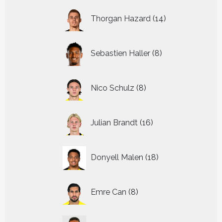
14
Thorgan Hazard
14
producten
8
Sebastien Haller
8
producten
8
Nico Schulz
8
producten
16
Julian Brandt
16
producten
18
Donyell Malen
18
producten
8
Emre Can
8
producten
14