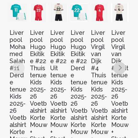
Liver
Liver
Liver
Liver
Liver
Liver
Li
pool
pool
pool
pool
pool
pool
po
Moha
Hugo
Hugo
Hugo
Virgil
Virgil
Vi
med
Ekitik
Ekitik
Ekitik
van
van
v
Salah
e #22
e #22
e #22
Dijk
Dijk
Di
#11
Thuis
Uit
Derd
#4
#4 Uit
#
Derd
tenue
tenue
e
Thuis
tenue
D
e
Kids
Kids
tenue
tenue
Kids
e
tenue
2025-
2025-
Kids
Kids
2025-
t
Kids
26
26
2025-
2025-
26
Ki
2025-
Voetb
Voetb
26
26
Voetb
20
26
alshirt
alshirt
Voetb
Voetb
alshirt
2
Voetb
Korte
Korte
alshirt
alshirt
Korte
V
alshirt
Mouw
Mouw
Korte
Korte
Mouw
al
Korte
+
+
Mouw
Mouw
+
Ko