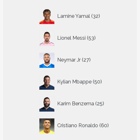
32
Lamine Yamal
32
producten
53
Lionel Messi
53
producten
27
Neymar Jr
27
producten
50
Kylian Mbappe
50
producten
25
Karim Benzema
25
producten
60
Cristiano Ronaldo
60
producten