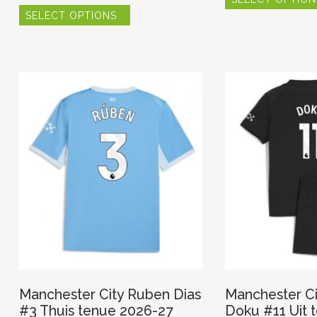
Dit
SELECT OPTIONS
product
heeft
meerdere
variaties.
Deze
optie
kan
gekozen
worden
op
de
productpagina
Manchester City Ruben Dias
Manchester Ci
#3 Thuis tenue 2026-27
Doku #11 Uit 