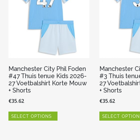
Manchester City Phil Foden
Manchester Ci
#47 Thuis tenue Kids 2026-
#3 Thuis tenu
27 Voetbalshirt Korte Mouw
27 Voetbalshi
+ Shorts
+ Shorts
€
35.62
€
35.62
Dit
SELECT OPTIONS
SELECT OPTION
product
heeft
meerdere
variaties.