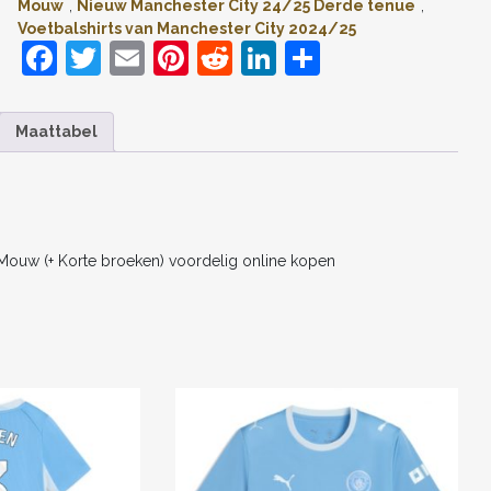
KORTE
Mouw
,
Nieuw Manchester City 24/25 Derde tenue
,
BROEKEN)
Voetbalshirts van Manchester City 2024/25
VOORDELIG
F
T
E
Pi
R
Li
D
ONLINE
a
w
m
nt
e
n
el
KOPEN
AANTAL
c
itt
ai
er
d
k
e
Maattabel
e
er
l
e
di
e
n
b
st
t
dI
o
n
o
 Mouw (+ Korte broeken) voordelig online kopen
k