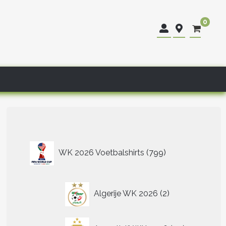
0
799
WK 2026 Voetbalshirts
799
producten
2
Algerije WK 2026
2
producten
40