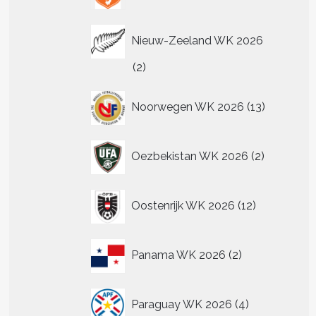
Nieuw-Zeeland WK 2026
2
2
producten
13
Noorwegen WK 2026
13
producten
2
Oezbekistan WK 2026
2
producten
12
Oostenrijk WK 2026
12
producten
2
Panama WK 2026
2
producten
4
Paraguay WK 2026
4
producten