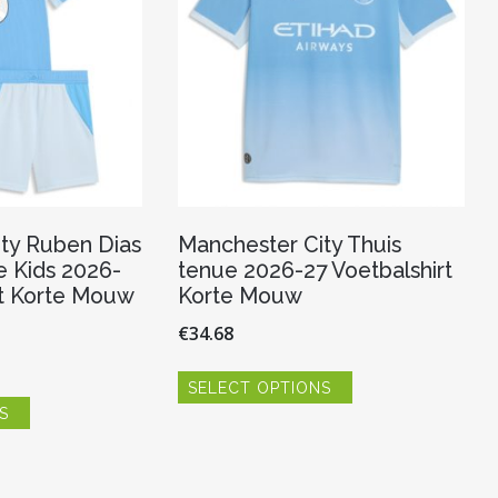
ty Ruben Dias
Manchester City Thuis
e Kids 2026-
tenue 2026-27 Voetbalshirt
rt Korte Mouw
Korte Mouw
€
34.68
Dit
SELECT OPTIONS
product
Dit
heeft
S
product
meerdere
heeft
variaties.
meerdere
Deze
variaties.