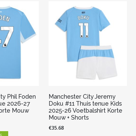
optie
Deze
kan
optie
gekozen
kan
worden
gekozen
op
worden
de
op
productpagina
de
productpagina
ty Phil Foden
Manchester City Jeremy
ue 2026-27
Doku #11 Thuis tenue Kids
Korte Mouw
2025-26 Voetbalshirt Korte
Mouw + Shorts
€
35.68
Dit
S
product