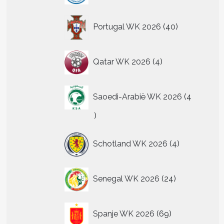
40
Portugal WK 2026
40
producten
4
Qatar WK 2026
4
producten
Saoedi-Arabië WK 2026
4
4
producten
4
Schotland WK 2026
4
producten
24
Senegal WK 2026
24
producten
69
Spanje WK 2026
69
producten