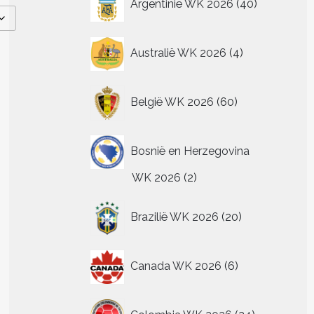
Argentinië WK 2026
40
producten
4
Australië WK 2026
4
producten
60
België WK 2026
60
producten
Bosnië en Herzegovina
2
WK 2026
2
producten
20
Brazilië WK 2026
20
producten
6
Canada WK 2026
6
producten
24