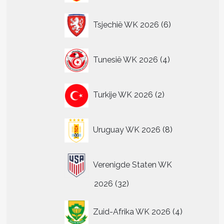
6
Tsjechië WK 2026
6
producten
4
Tunesië WK 2026
4
producten
2
Turkije WK 2026
2
producten
8
Uruguay WK 2026
8
producten
Verenigde Staten WK
32
2026
32
producten
4
Zuid-Afrika WK 2026
4
producten