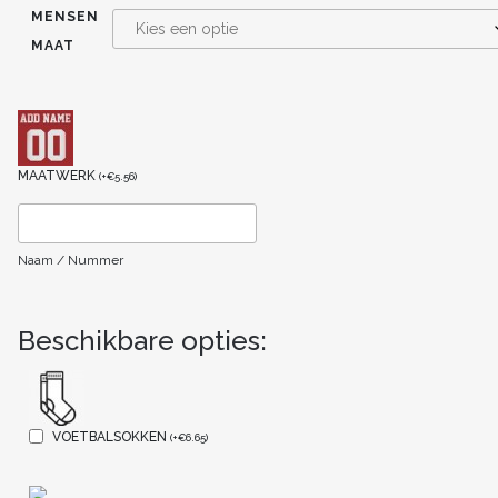
MENSEN
MAAT
MAATWERK
(
+
€
5.56
)
Naam / Nummer
Beschikbare opties:
VOETBALSOKKEN
(
+
€
6.65
)