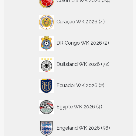
Colombia WK 2026
24
producten
4
Curaçao WK 2026
4
producten
2
DR Congo WK 2026
2
producten
72
Duitsland WK 2026
72
producten
2
Ecuador WK 2026
2
producten
4
Egypte WK 2026
4
producten
56
Engeland WK 2026
56
producten