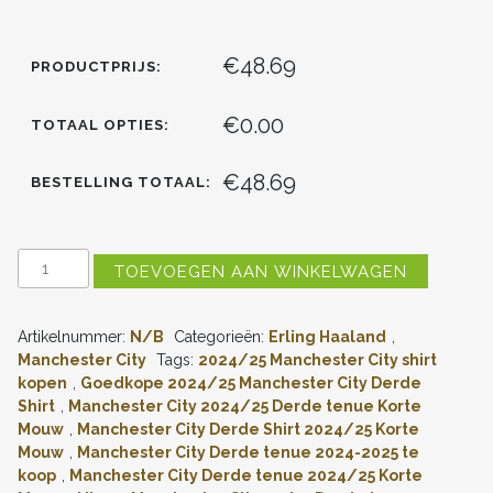
€48.69
PRODUCTPRIJS:
€0.00
TOTAAL OPTIES:
€48.69
BESTELLING TOTAAL:
MANCHESTER
TOEVOEGEN AAN WINKELWAGEN
CITY
DERDE
SHIRT
Artikelnummer:
N/B
Categorieën:
Erling Haaland
,
2024-
2025
Manchester City
Tags:
2024/25 Manchester City shirt
ERLING
kopen
,
Goedkope 2024/25 Manchester City Derde
HAALAND
Shirt
,
Manchester City 2024/25 Derde tenue Korte
#9
Mouw
,
Manchester City Derde Shirt 2024/25 Korte
KORTE
Mouw
,
Manchester City Derde tenue 2024-2025 te
MOUW
koop
,
Manchester City Derde tenue 2024/25 Korte
(+