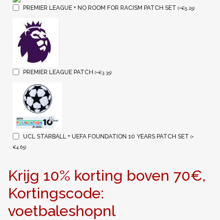
PREMIER LEAGUE + NO ROOM FOR RACISM PATCH SET
(
+
€
5.25
)
PREMIER LEAGUE PATCH
(
+
€
3.35
)
UCL STARBALL + UEFA FOUNDATION 10 YEARS PATCH SET
(
+
€
4.65
)
Krijg 10% korting boven 70€,
Kortingscode:
voetbaleshopnl