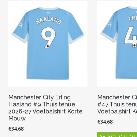
Deze
optie
kan
gekozen
worden
op
de
productpagina
Manchester City Erling
Manchester Ci
Haaland #9 Thuis tenue
#47 Thuis ten
2026-27 Voetbalshirt Korte
Voetbalshirt 
Mouw
€
34.68
€
34.68
SELECT OPTION