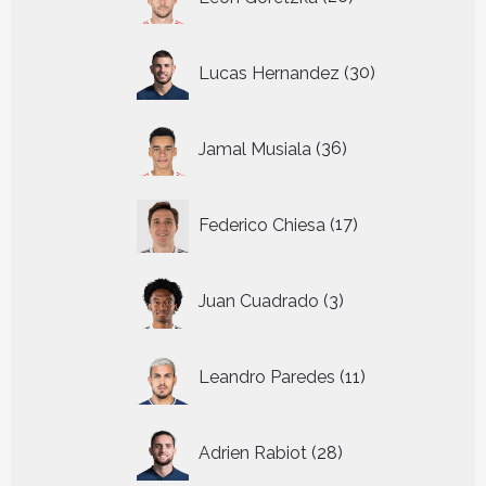
producten
30
Lucas Hernandez
30
producten
36
Jamal Musiala
36
producten
17
Federico Chiesa
17
producten
3
Juan Cuadrado
3
producten
11
Leandro Paredes
11
producten
28
Adrien Rabiot
28
producten