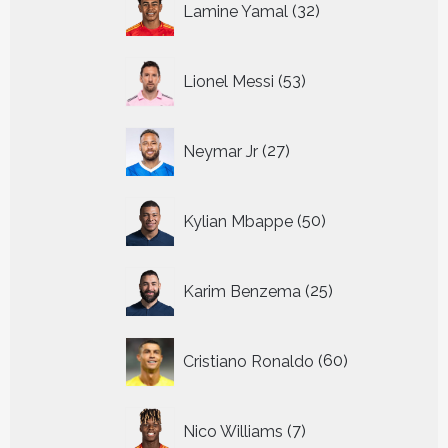
Lamine Yamal
32
producten
53
Lionel Messi
53
producten
27
Neymar Jr
27
producten
50
Kylian Mbappe
50
producten
25
Karim Benzema
25
producten
60
Cristiano Ronaldo
60
producten
7
Nico Williams
7
producten