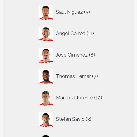
5
Saul Niguez
5
producten
11
Angel Correa
11
producten
8
Jose Gimenez
8
producten
7
Thomas Lemar
7
producten
12
Marcos Llorente
12
producten
3
Stefan Savic
3
producten
9