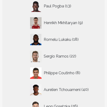
13
Paul Pogba
13
producten
9
Henrikh Mkhitaryan
9
producten
18
Romelu Lukaku
18
producten
22
Sergio Ramos
22
producten
8
Philippe Coutinho
8
producten
40
Aurelien Tchouameni
40
producten
26
Leon Goretzka
26