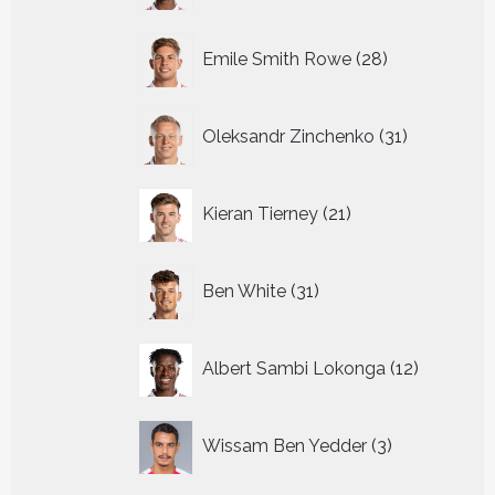
28
Emile Smith Rowe
28
producten
31
Oleksandr Zinchenko
31
producten
21
Kieran Tierney
21
producten
31
Ben White
31
producten
12
Albert Sambi Lokonga
12
producte
3
Wissam Ben Yedder
3
producten