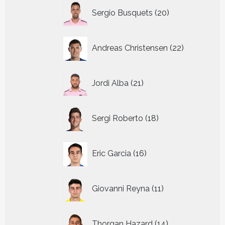
20
Sergio Busquets
20
producten
22
Andreas Christensen
22
producten
21
Jordi Alba
21
producten
18
Sergi Roberto
18
producten
16
Eric Garcia
16
producten
11
Giovanni Reyna
11
producten
14
Thorgan Hazard
14