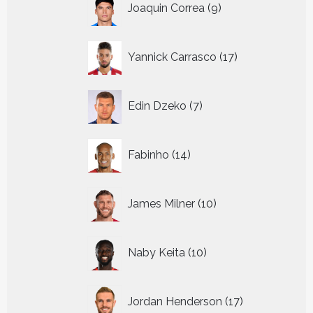
Joaquin Correa
9
producten
17
Yannick Carrasco
17
producten
7
Edin Dzeko
7
producten
14
Fabinho
14
producten
10
James Milner
10
producten
10
Naby Keita
10
producten
17
Jordan Henderson
17
producten