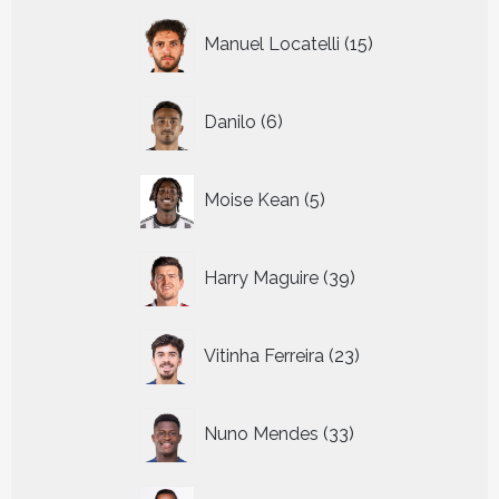
15
Manuel Locatelli
15
producten
6
Danilo
6
producten
5
Moise Kean
5
producten
39
Harry Maguire
39
producten
23
Vitinha Ferreira
23
producten
33
Nuno Mendes
33
producten
21