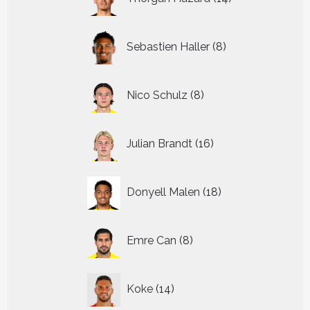
producten
8
Sebastien Haller
8
producten
8
Nico Schulz
8
producten
16
Julian Brandt
16
producten
18
Donyell Malen
18
producten
8
Emre Can
8
producten
14
Koke
14
producten