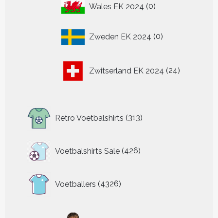
0
Wales EK 2024
0
producten
0
Zweden EK 2024
0
producten
24
Zwitserland EK 2024
24
producten
313
Retro Voetbalshirts
313
producten
426
Voetbalshirts Sale
426
producten
4326
Voetballers
4326
producten
32