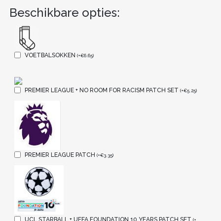
Beschikbare opties:
VOETBALSOKKEN
(
+
€
6.65
)
PREMIER LEAGUE + NO ROOM FOR RACISM PATCH SET
(
+
€
5.25
)
PREMIER LEAGUE PATCH
(
+
€
3.35
)
UCL STARBALL + UEFA FOUNDATION 10 YEARS PATCH SET
(
+