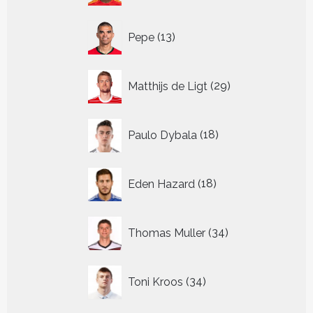
13
Pepe
13
producten
29
Matthijs de Ligt
29
producten
18
Paulo Dybala
18
producten
18
Eden Hazard
18
producten
34
Thomas Muller
34
producten
34
Toni Kroos
34
producten