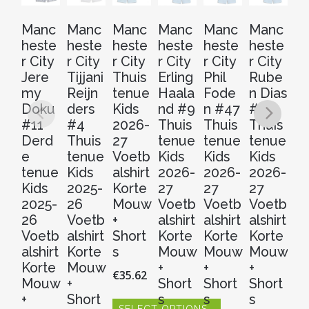
Manc
Manc
Manc
Manc
Manc
Manc
M
heste
heste
heste
heste
heste
heste
he
r City
r City
r City
r City
r City
r City
r 
Jere
Tijjani
Thuis
Erling
Phil
Rube
Th
my
Reijn
tenue
Haala
Fode
n Dias
t
Doku
ders
Kids
nd #9
n #47
#3
2
#11
#4
2026-
Thuis
Thuis
Thuis
2
Derd
Thuis
27
tenue
tenue
tenue
V
e
tenue
Voetb
Kids
Kids
Kids
al
tenue
Kids
alshirt
2026-
2026-
2026-
Ko
Kids
2025-
Korte
27
27
27
M
2025-
26
Mouw
Voetb
Voetb
Voetb
w
26
Voetb
+
alshirt
alshirt
alshirt
€
3
Voetb
alshirt
Short
Korte
Korte
Korte
alshirt
Korte
s
Mouw
Mouw
Mouw
S
Korte
Mouw
+
+
+
€
35.62
Dit
Mouw
+
Short
Short
Short
pr
+
Short
s
s
s
hee
SELECT OPTIONS