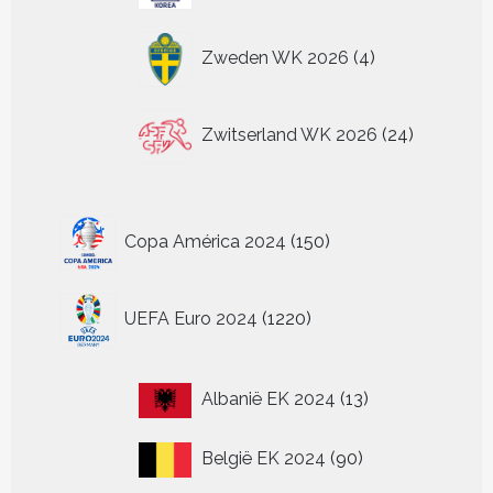
4
Zweden WK 2026
4
producten
24
Zwitserland WK 2026
24
producten
150
Copa América 2024
150
producten
1220
UEFA Euro 2024
1220
producten
13
Albanië EK 2024
13
producten
90
België EK 2024
90
producten