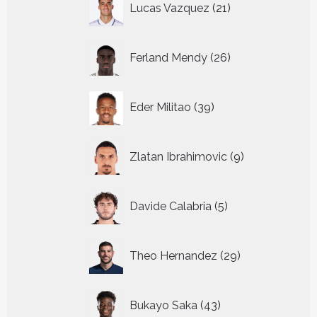
Lucas Vazquez
21
producten
26
Ferland Mendy
26
producten
39
Eder Militao
39
producten
9
Zlatan Ibrahimovic
9
producten
5
Davide Calabria
5
producten
29
Theo Hernandez
29
producten
43
Bukayo Saka
43
producten