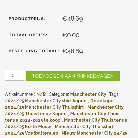
€48.69
PRODUCTPRIJS:
€0.00
TOTAAL OPTIES:
€48.69
BESTELLING TOTAAL:
MANCHESTER
TOEVOEGEN AAN WINKELWAGEN
CITY
THUISSHIRT
2024-
Artikelnummer:
N/B
Categorie:
Manchester City
Tags:
2025
JEREMY
2024/25 Manchester City shirt kopen
,
Goedkope
DOKU
2024/25 Manchester City Thuisshirt
,
Manchester City
#11
2024/25 Thuis tenue Kopen
,
Manchester City Thuis
KORTE
tenue 2024-2025 te koop
,
Manchester City Thuis tenue
MOUW
2024/25 Korte Mouw
,
Manchester City Thuisshirt
(+
2024/25 Voetbaltenues
,
Nieuw Manchester City 24/25
KORTE