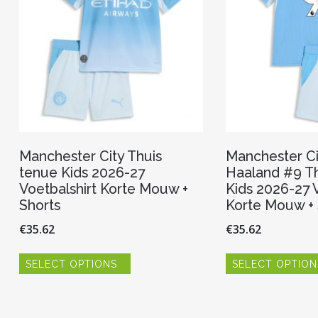
Manchester City Thuis
Manchester Cit
tenue Kids 2026-27
Haaland #9 Th
Voetbalshirt Korte Mouw +
Kids 2026-27 V
Shorts
Korte Mouw + 
€
35.62
€
35.62
Dit
SELECT OPTIONS
SELECT OPTION
product
heeft
meerdere
variaties.