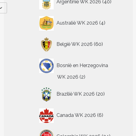
Argentinië WK 2026
40
producten
4
Australië WK 2026
4
producten
60
België WK 2026
60
producten
Bosnië en Herzegovina
2
WK 2026
2
producten
20
Brazilië WK 2026
20
producten
6
Canada WK 2026
6
producten
24