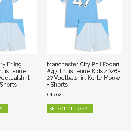
y Erling
Manchester City Phil Foden
uis tenue
#47 Thuis tenue Kids 2026-
oetbalshirt
27 Voetbalshirt Korte Mouw
Shorts
+ Shorts
€
35.62
Dit
Dit
S
SELECT OPTIONS
product
product
heeft
heeft
meerdere
meerdere
variaties.
variaties.