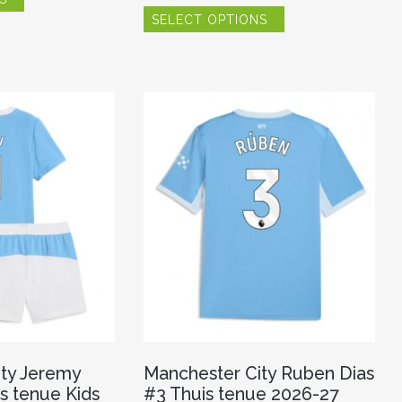
Dit
heeft
SELECT OPTIONS
product
meerdere
heeft
variaties.
meerdere
Deze
variaties.
optie
Deze
kan
optie
gekozen
kan
worden
gekozen
op
worden
de
op
productpagina
de
productpagina
ty Jeremy
Manchester City Ruben Dias
s tenue Kids
#3 Thuis tenue 2026-27