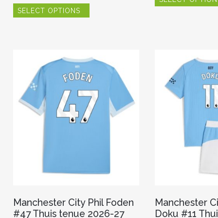
Dit
SELECT OPTIONS
product
heeft
meerdere
variaties.
Deze
optie
kan
gekozen
worden
op
de
productpagina
Manchester City Phil Foden
Manchester Ci
#47 Thuis tenue 2026-27
Doku #11 Thui