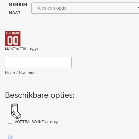
MENSEN
MAAT
MAATWERK
(
+
€
5.56
)
Naam / Nummer
Beschikbare opties:
VOETBALSOKKEN
(
+
€
6.65
)