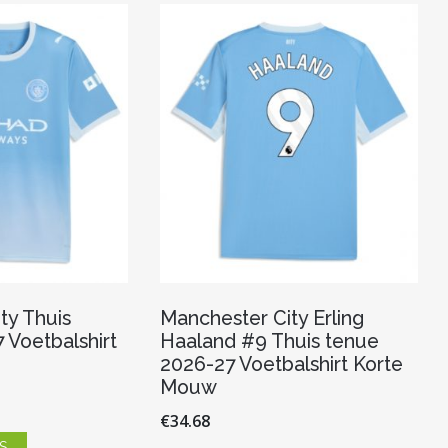
Deze
Deze
optie
optie
kan
kan
gekozen
gekozen
worden
worden
op
op
de
de
productpagina
productpagina
ty Thuis
Manchester City Erling
 Voetbalshirt
Haaland #9 Thuis tenue
2026-27 Voetbalshirt Korte
Mouw
€
34.68
Dit
S
product