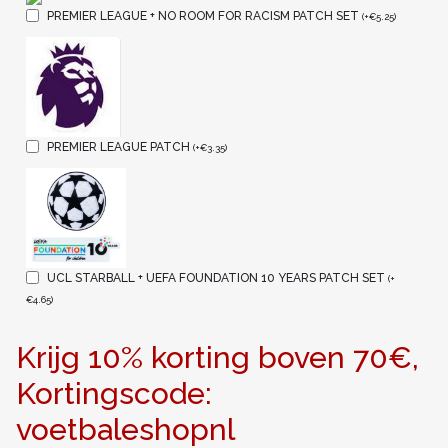
PREMIER LEAGUE + NO ROOM FOR RACISM PATCH SET
(
+
€
5.25
)
PREMIER LEAGUE PATCH
(
+
€
3.35
)
UCL STARBALL + UEFA FOUNDATION 10 YEARS PATCH SET
(
+
€
4.65
)
Krijg 10% korting boven 70€,
Kortingscode:
voetbaleshopnl