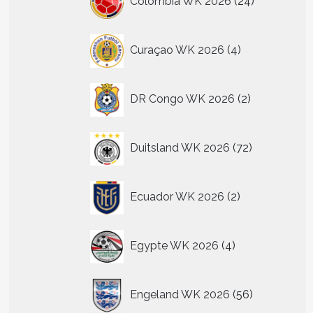
Colombia WK 2026
24
producten
4
Curaçao WK 2026
4
producten
2
DR Congo WK 2026
2
producten
72
Duitsland WK 2026
72
producten
2
Ecuador WK 2026
2
producten
4
Egypte WK 2026
4
producten
56
Engeland WK 2026
56
producten