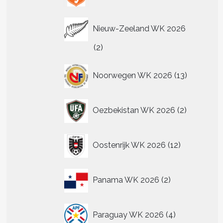
Nieuw-Zeeland WK 2026
2
2
producten
13
Noorwegen WK 2026
13
producten
2
Oezbekistan WK 2026
2
producten
12
Oostenrijk WK 2026
12
producten
2
Panama WK 2026
2
producten
4
Paraguay WK 2026
4
producten