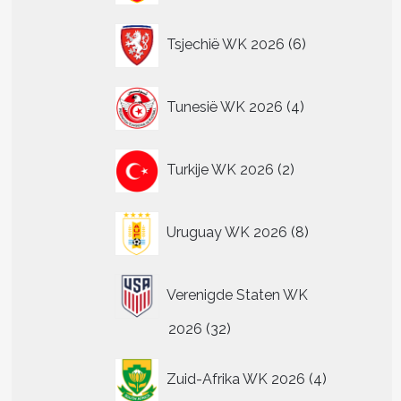
6
Tsjechië WK 2026
6
producten
4
Tunesië WK 2026
4
producten
2
Turkije WK 2026
2
producten
8
Uruguay WK 2026
8
producten
Verenigde Staten WK
32
2026
32
producten
4
Zuid-Afrika WK 2026
4
producten