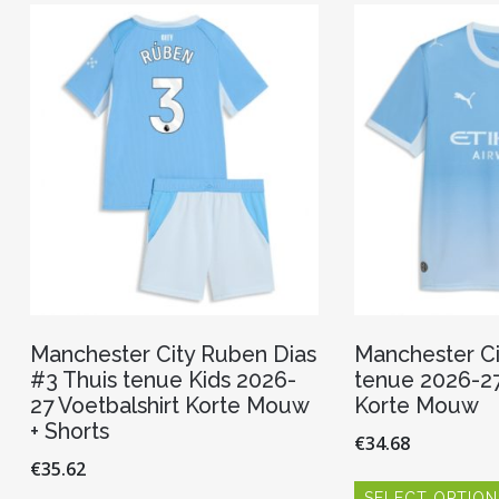
Deze
optie
kan
gekozen
worden
op
de
productpagina
Manchester City Ruben Dias
Manchester Ci
#3 Thuis tenue Kids 2026-
tenue 2026-27
27 Voetbalshirt Korte Mouw
Korte Mouw
+ Shorts
€
34.68
€
35.62
SELECT OPTION