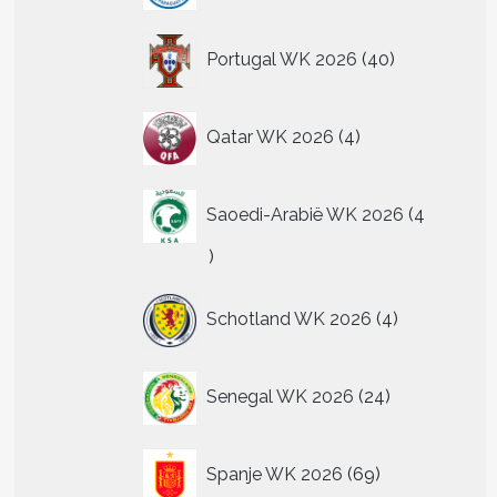
40
Portugal WK 2026
40
producten
4
Qatar WK 2026
4
producten
Saoedi-Arabië WK 2026
4
4
producten
4
Schotland WK 2026
4
producten
24
Senegal WK 2026
24
producten
69
Spanje WK 2026
69
producten