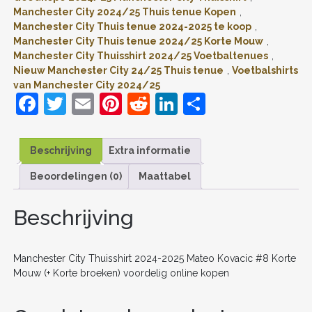
#8
Manchester City 2024/25 Thuis tenue Kopen
,
KORTE
Manchester City Thuis tenue 2024-2025 te koop
,
MOUW
Manchester City Thuis tenue 2024/25 Korte Mouw
,
(+
Manchester City Thuisshirt 2024/25 Voetbaltenues
,
KORTE
BROEKEN)
Nieuw Manchester City 24/25 Thuis tenue
,
Voetbalshirts
VOORDELIG
van Manchester City 2024/25
ONLINE
F
T
E
Pi
R
Li
D
KOPEN
a
w
m
nt
e
n
el
AANTAL
c
itt
ai
er
d
k
e
Beschrijving
Extra informatie
e
er
l
e
di
e
n
Beoordelingen (0)
Maattabel
b
st
t
dI
o
n
Beschrijving
o
k
Manchester City Thuisshirt 2024-2025 Mateo Kovacic #8 Korte
Mouw (+ Korte broeken) voordelig online kopen