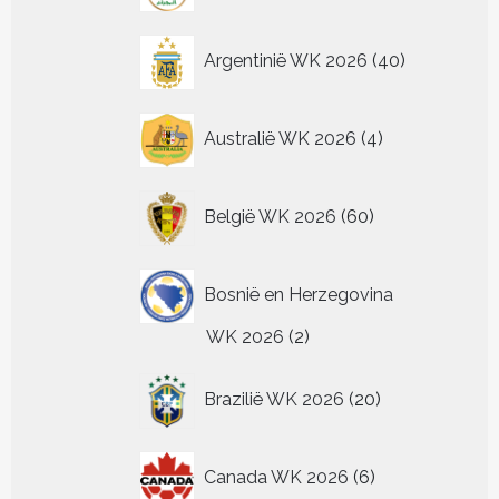
pr
de
de
de
op
productpagina
productpagina
productpagina
de
40
Argentinië WK 2026
40
productpagina
producten
4
Australië WK 2026
4
producten
60
België WK 2026
60
producten
Bosnië en Herzegovina
2
WK 2026
2
producten
20
Brazilië WK 2026
20
producten
6
Canada WK 2026
6
producten