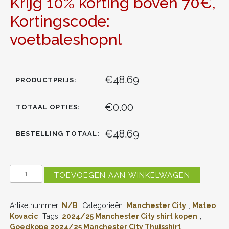
Krijg 10% korting boven 70€,
Kortingscode:
voetbaleshopnl
€48.69
PRODUCTPRIJS:
€0.00
TOTAAL OPTIES:
€48.69
BESTELLING TOTAAL:
MANCHESTER
TOEVOEGEN AAN WINKELWAGEN
CITY
THUISSHIRT
2024-
Artikelnummer:
N/B
Categorieën:
Manchester City
,
Mateo
2025
MATEO
Kovacic
Tags:
2024/25 Manchester City shirt kopen
,
KOVACIC
Goedkope 2024/25 Manchester City Thuisshirt
,