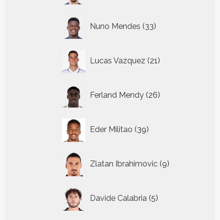
33
Nuno Mendes
33
producten
21
Lucas Vazquez
21
producten
26
Ferland Mendy
26
producten
39
Eder Militao
39
producten
9
Zlatan Ibrahimovic
9
producten
5
Davide Calabria
5
producten