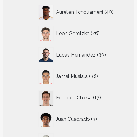
40
Aurelien Tchouameni
40
producten
26
Leon Goretzka
26
producten
30
Lucas Hernandez
30
producten
36
Jamal Musiala
36
producten
17
Federico Chiesa
17
producten
3
Juan Cuadrado
3
producten
11