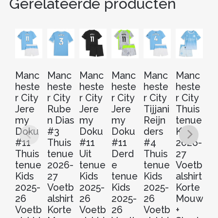
Gerelateerde producten
Manc
Manc
Manc
Manc
Manc
Manc
M
heste
heste
heste
heste
heste
heste
he
r City
r City
r City
r City
r City
r City
r 
Jere
Rube
Jere
Jere
Tijjani
Thuis
Er
my
n Dias
my
my
Reijn
tenue
H
Doku
#3
Doku
Doku
ders
Kids
n
#11
Thuis
#11
#11
#4
2026-
Th
Thuis
tenue
Uit
Derd
Thuis
27
t
tenue
2026-
tenue
e
tenue
Voetb
Ki
Kids
27
Kids
tenue
Kids
alshirt
2
2025-
Voetb
2025-
Kids
2025-
Korte
2
26
alshirt
26
2025-
26
Mouw
V
Voetb
Korte
Voetb
26
Voetb
+
al