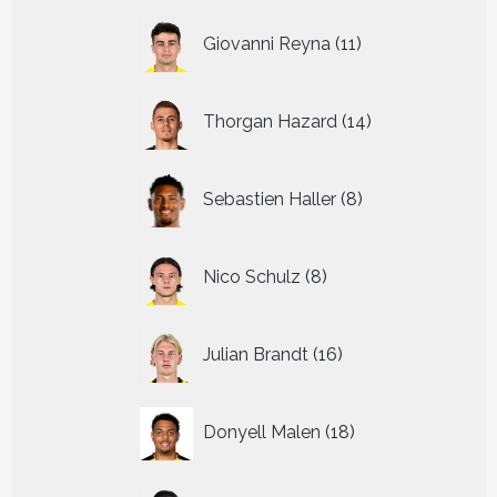
11
Giovanni Reyna
11
producten
14
Thorgan Hazard
14
producten
8
Sebastien Haller
8
producten
8
Nico Schulz
8
producten
16
Julian Brandt
16
producten
18
Donyell Malen
18
producten
8