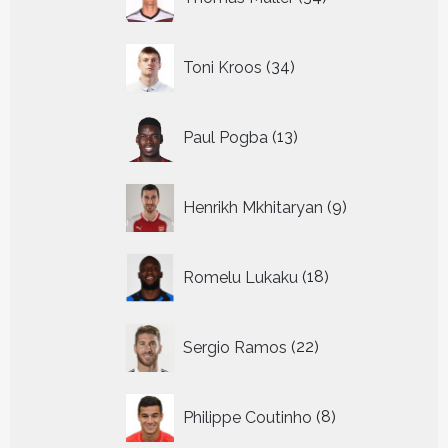
producten
34
Toni Kroos
34
producten
13
Paul Pogba
13
producten
9
Henrikh Mkhitaryan
9
producten
18
Romelu Lukaku
18
producten
22
Sergio Ramos
22
producten
8
Philippe Coutinho
8
producten