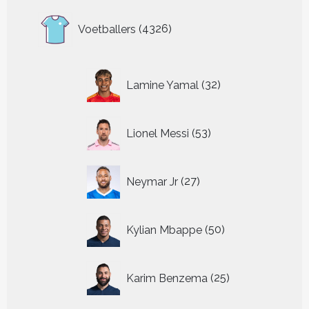
4326
Voetballers
4326
producten
32
Lamine Yamal
32
producten
53
Lionel Messi
53
producten
27
Neymar Jr
27
producten
50
Kylian Mbappe
50
producten
25
Karim Benzema
25
producten