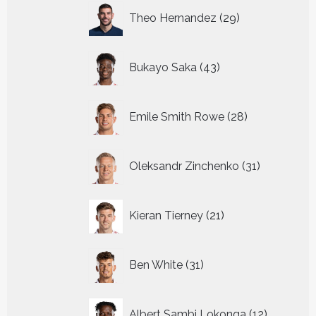
29
Theo Hernandez
29
producten
43
Bukayo Saka
43
producten
28
Emile Smith Rowe
28
producten
31
Oleksandr Zinchenko
31
producten
21
Kieran Tierney
21
producten
31
Ben White
31
producten
12
Albert Sambi Lokonga
12