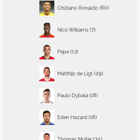
60
Cristiano Ronaldo
60
producten
7
Nico Williams
7
producten
13
Pepe
13
producten
29
Matthijs de Ligt
29
producten
18
Paulo Dybala
18
producten
18
Eden Hazard
18
producten
34
Thomas Muller
34