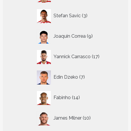
3
Stefan Savic
3
producten
9
Joaquin Correa
9
producten
17
Yannick Carrasco
17
producten
7
Edin Dzeko
7
producten
14
Fabinho
14
producten
10
James Milner
10
producten