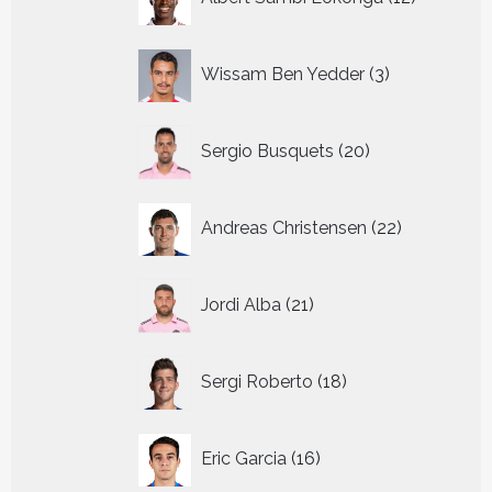
producte
3
Wissam Ben Yedder
3
producten
20
Sergio Busquets
20
producten
22
Andreas Christensen
22
producten
21
Jordi Alba
21
producten
18
Sergi Roberto
18
producten
16
Eric Garcia
16
producten