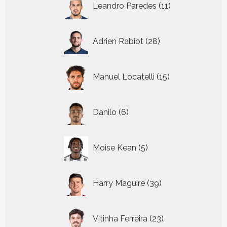
Leandro Paredes
11
producten
28
Adrien Rabiot
28
producten
15
Manuel Locatelli
15
producten
6
Danilo
6
producten
5
Moise Kean
5
producten
39
Harry Maguire
39
producten
23
Vitinha Ferreira
23
producten