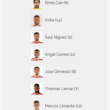
Emre Can
8
producten
14
Koke
14
producten
5
Saul Niguez
5
producten
11
Angel Correa
11
producten
8
Jose Gimenez
8
producten
7
Thomas Lemar
7
producten
12
Marcos Llorente
12
producten