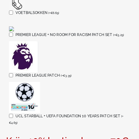
VOETBALSOKKEN
(
+
€
6.65
)
PREMIER LEAGUE + NO ROOM FOR RACISM PATCH SET
(
+
€
5.25
)
PREMIER LEAGUE PATCH
(
+
€
3.35
)
UCL STARBALL + UEFA FOUNDATION 10 YEARS PATCH SET
(
+
€
4.65
)