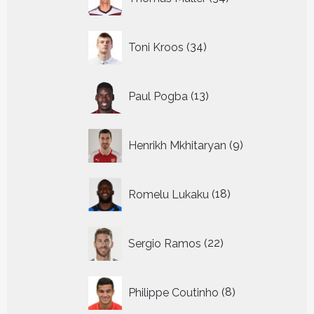
producten
34
Toni Kroos
34
producten
13
Paul Pogba
13
producten
9
Henrikh Mkhitaryan
9
producten
18
Romelu Lukaku
18
producten
22
Sergio Ramos
22
producten
8
Philippe Coutinho
8
producten