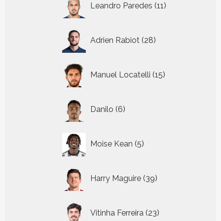
Leandro Paredes
11
producten
28
Adrien Rabiot
28
producten
15
Manuel Locatelli
15
producten
6
Danilo
6
producten
5
Moise Kean
5
producten
39
Harry Maguire
39
producten
23
Vitinha Ferreira
23
producten