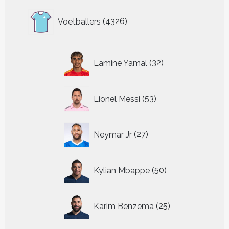
4326
Voetballers
4326
producten
32
Lamine Yamal
32
producten
53
Lionel Messi
53
producten
27
Neymar Jr
27
producten
50
Kylian Mbappe
50
producten
25
Karim Benzema
25
producten