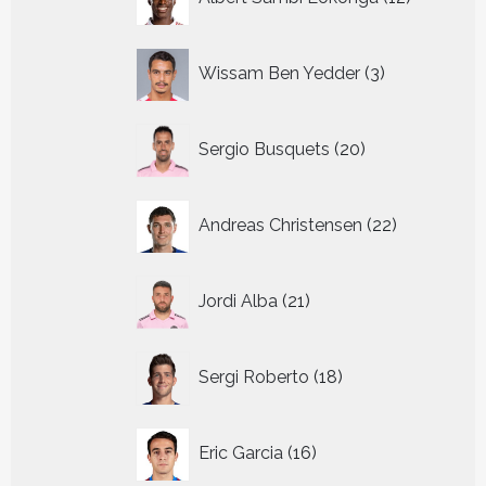
producte
3
Wissam Ben Yedder
3
producten
20
Sergio Busquets
20
producten
22
Andreas Christensen
22
producten
21
Jordi Alba
21
producten
18
Sergi Roberto
18
producten
16
Eric Garcia
16
producten