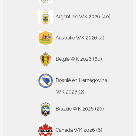
productpagina
productpagina
productpagina
de
productpagina
40
Argentinië WK 2026
40
producten
4
Australië WK 2026
4
producten
60
België WK 2026
60
producten
Bosnië en Herzegovina
2
WK 2026
2
producten
20
Brazilië WK 2026
20
producten
6
Canada WK 2026
6
producten