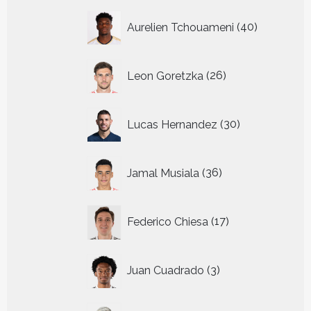
40
Aurelien Tchouameni
40
producten
26
Leon Goretzka
26
producten
30
Lucas Hernandez
30
producten
36
Jamal Musiala
36
producten
17
Federico Chiesa
17
producten
3
Juan Cuadrado
3
producten
11