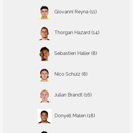
11
Giovanni Reyna
11
producten
14
Thorgan Hazard
14
producten
8
Sebastien Haller
8
producten
8
Nico Schulz
8
producten
16
Julian Brandt
16
producten
18
Donyell Malen
18
producten
8