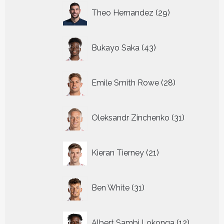
29
Theo Hernandez
29
producten
43
Bukayo Saka
43
producten
28
Emile Smith Rowe
28
producten
31
Oleksandr Zinchenko
31
producten
21
Kieran Tierney
21
producten
31
Ben White
31
producten
12
Albert Sambi Lokonga
12