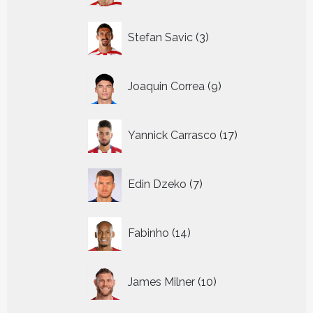
3
Stefan Savic
3
producten
9
Joaquin Correa
9
producten
17
Yannick Carrasco
17
producten
7
Edin Dzeko
7
producten
14
Fabinho
14
producten
10
James Milner
10
producten