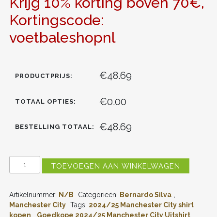
Krijg 10% korting boven 70€,
Kortingscode:
voetbaleshopnl
€48.69
PRODUCTPRIJS:
€0.00
TOTAAL OPTIES:
€48.69
BESTELLING TOTAAL:
MANCHESTER
TOEVOEGEN AAN WINKELWAGEN
CITY
UITSHIRT
2024-
Artikelnummer:
N/B
Categorieën:
Bernardo Silva
,
2025
BERNARDO
Manchester City
Tags:
2024/25 Manchester City shirt
SILVA
kopen
,
Goedkope 2024/25 Manchester City Uitshirt
,