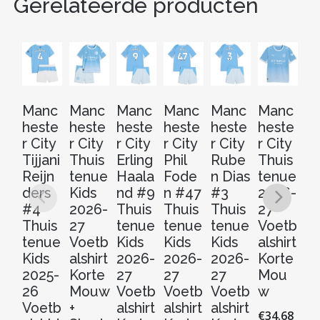
Gerelateerde producten
Manc
Manc
Manc
Manc
Manc
Manc
M
heste
heste
heste
heste
heste
heste
he
r City
r City
r City
r City
r City
r City
r 
Tijjani
Thuis
Erling
Phil
Rube
Thuis
Er
Reijn
tenue
Haala
Fode
n Dias
tenue
H
ders
Kids
nd #9
n #47
#3
2026-
n
#4
2026-
Thuis
Thuis
Thuis
27
Th
Thuis
27
tenue
tenue
tenue
Voetb
t
tenue
Voetb
Kids
Kids
Kids
alshirt
2
Kids
alshirt
2026-
2026-
2026-
Korte
2
2025-
Korte
27
27
27
Mou
V
26
Mouw
Voetb
Voetb
Voetb
w
al
Voetb
+
alshirt
alshirt
alshirt
Ko
€
34.68