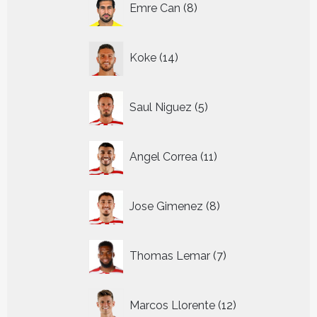
Emre Can
8
producten
14
Koke
14
producten
5
Saul Niguez
5
producten
11
Angel Correa
11
producten
8
Jose Gimenez
8
producten
7
Thomas Lemar
7
producten
12
Marcos Llorente
12
producten