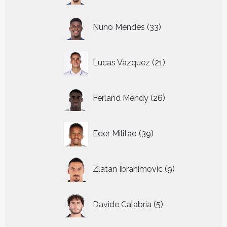
33
Nuno Mendes
33
producten
21
Lucas Vazquez
21
producten
26
Ferland Mendy
26
producten
39
Eder Militao
39
producten
9
Zlatan Ibrahimovic
9
producten
5
Davide Calabria
5
producten