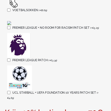
VOETBALSOKKEN
(
+
€
6.65
)
PREMIER LEAGUE + NO ROOM FOR RACISM PATCH SET
(
+
€
5.25
)
PREMIER LEAGUE PATCH
(
+
€
3.35
)
UCL STARBALL + UEFA FOUNDATION 10 YEARS PATCH SET
(
+
€
4.65
)