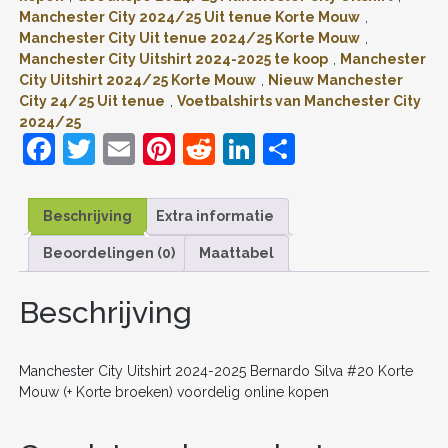
#20
Manchester City 2024/25 Uit tenue Korte Mouw
,
KORTE
Manchester City Uit tenue 2024/25 Korte Mouw
,
MOUW
Manchester City Uitshirt 2024-2025 te koop
,
Manchester
(+
City Uitshirt 2024/25 Korte Mouw
,
Nieuw Manchester
KORTE
BROEKEN)
City 24/25 Uit tenue
,
Voetbalshirts van Manchester City
VOORDELIG
2024/25
ONLINE
F
T
E
Pi
R
Li
D
KOPEN
a
w
m
nt
e
n
el
AANTAL
c
itt
ai
er
d
k
e
Beschrijving
Extra informatie
e
er
l
e
di
e
n
Beoordelingen (0)
Maattabel
b
st
t
dI
o
n
Beschrijving
o
k
Manchester City Uitshirt 2024-2025 Bernardo Silva #20 Korte
Mouw (+ Korte broeken) voordelig online kopen