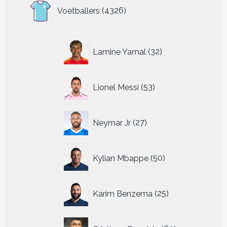
4326
Voetballers
4326
producten
32
Lamine Yamal
32
producten
53
Lionel Messi
53
producten
27
Neymar Jr
27
producten
50
Kylian Mbappe
50
producten
25
Karim Benzema
25
producten
60