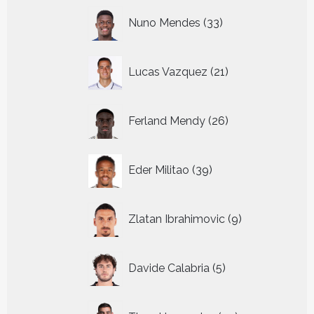
33
Nuno Mendes
33
producten
21
Lucas Vazquez
21
producten
26
Ferland Mendy
26
producten
39
Eder Militao
39
producten
9
Zlatan Ibrahimovic
9
producten
5
Davide Calabria
5
producten
29