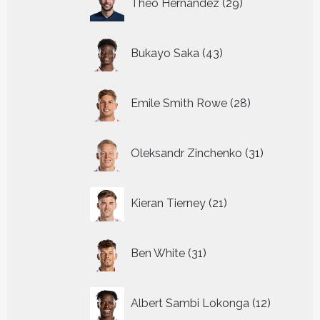
Theo Hernandez
29
producten
43
Bukayo Saka
43
producten
28
Emile Smith Rowe
28
producten
31
Oleksandr Zinchenko
31
producten
21
Kieran Tierney
21
producten
31
Ben White
31
producten
12
Albert Sambi Lokonga
12
producte