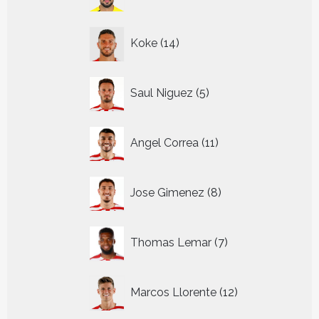
producten
14
Koke
14
producten
5
Saul Niguez
5
producten
11
Angel Correa
11
producten
8
Jose Gimenez
8
producten
7
Thomas Lemar
7
producten
12
Marcos Llorente
12
producten