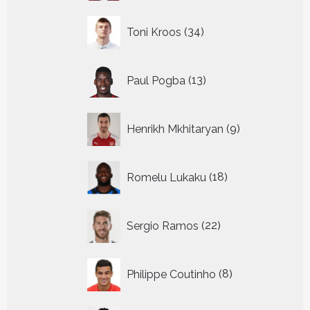
34
Toni Kroos
34
producten
13
Paul Pogba
13
producten
9
Henrikh Mkhitaryan
9
producten
18
Romelu Lukaku
18
producten
22
Sergio Ramos
22
producten
8
Philippe Coutinho
8
producten