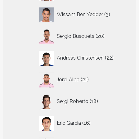
3
Wissam Ben Yedder
3
producten
20
Sergio Busquets
20
producten
22
Andreas Christensen
22
producten
21
Jordi Alba
21
producten
18
Sergi Roberto
18
producten
16
Eric Garcia
16
producten