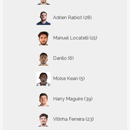
producten
28
Adrien Rabiot
28
producten
15
Manuel Locatelli
15
producten
6
Danilo
6
producten
5
Moise Kean
5
producten
39
Harry Maguire
39
producten
23
Vitinha Ferreira
23
producten