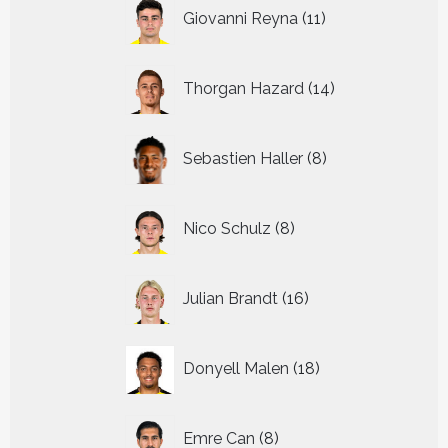
11
Giovanni Reyna
11
producten
14
Thorgan Hazard
14
producten
8
Sebastien Haller
8
producten
8
Nico Schulz
8
producten
16
Julian Brandt
16
producten
18
Donyell Malen
18
producten
8
Emre Can
8