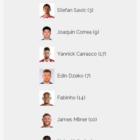
3
Stefan Savic
3
producten
9
Joaquin Correa
9
producten
17
Yannick Carrasco
17
producten
7
Edin Dzeko
7
producten
14
Fabinho
14
producten
10
James Milner
10
producten
10