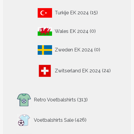
15
Turkije EK 2024
15
producten
0
Wales EK 2024
0
producten
0
Zweden EK 2024
0
producten
24
Zwitserland EK 2024
24
producten
313
Retro Voetbalshirts
313
producten
426
Voetbalshirts Sale
426
producten