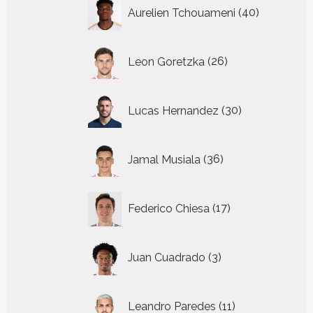
40
Aurelien Tchouameni
40
producten
26
Leon Goretzka
26
producten
30
Lucas Hernandez
30
producten
36
Jamal Musiala
36
producten
17
Federico Chiesa
17
producten
3
Juan Cuadrado
3
producten
11
Leandro Paredes
11