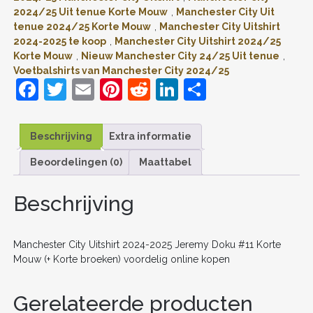
#11
2024/25 Uit tenue Korte Mouw
,
Manchester City Uit
KORTE
tenue 2024/25 Korte Mouw
,
Manchester City Uitshirt
MOUW
2024-2025 te koop
,
Manchester City Uitshirt 2024/25
(+
Korte Mouw
,
Nieuw Manchester City 24/25 Uit tenue
,
KORTE
BROEKEN)
Voetbalshirts van Manchester City 2024/25
VOORDELIG
F
T
E
Pi
R
Li
D
ONLINE
a
w
m
nt
e
n
el
KOPEN
AANTAL
c
itt
ai
er
d
k
e
Beschrijving
Extra informatie
e
er
l
e
di
e
n
Beoordelingen (0)
Maattabel
b
st
t
dI
o
n
Beschrijving
o
k
Manchester City Uitshirt 2024-2025 Jeremy Doku #11 Korte
Mouw (+ Korte broeken) voordelig online kopen
Gerelateerde producten