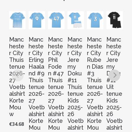
Manc
Manc
Manc
Manc
Manc
Manc
M
heste
heste
heste
heste
heste
heste
he
r City
r City
r City
r City
r City
r City
r 
Thuis
Erling
Phil
Jere
Rube
Jere
Je
tenue
Haala
Fode
my
n Dias
my
m
2026-
nd #9
n #47
Doku
#3
Doku
D
27
Thuis
Thuis
#11
Thuis
#11
#
Voetb
tenue
tenue
Thuis
tenue
Uit
D
alshirt
2026-
2026-
tenue
2026-
tenue
e
Korte
27
27
Kids
27
Kids
t
Mou
Voetb
Voetb
2025-
Voetb
2025-
Ki
w
alshirt
alshirt
26
alshirt
26
20
Korte
Korte
Voetb
Korte
Voetb
2
€
34.68
Mou
Mou
alshirt
Mou
alshirt
V