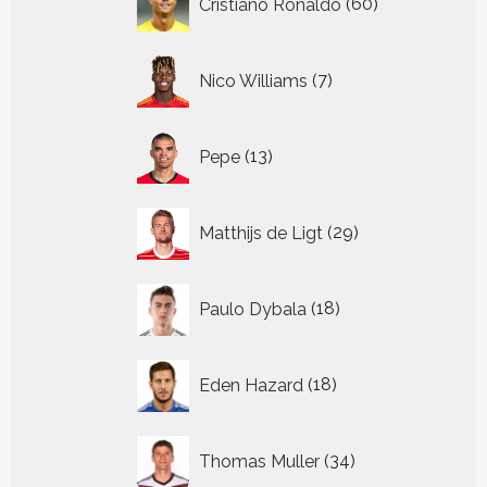
Cristiano Ronaldo
60
producten
7
Nico Williams
7
producten
13
Pepe
13
producten
29
Matthijs de Ligt
29
producten
18
Paulo Dybala
18
producten
18
Eden Hazard
18
producten
34
Thomas Muller
34
producten