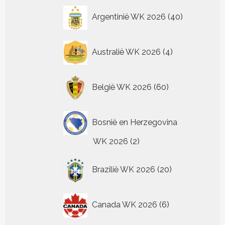
productpagina
productpagin
de
40
Argentinië WK 2026
40
pr
producten
4
Australië WK 2026
4
producten
60
België WK 2026
60
producten
Bosnië en Herzegovina
2
WK 2026
2
producten
20
Brazilië WK 2026
20
producten
6
Canada WK 2026
6
producten