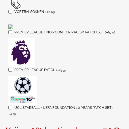
VOETBALSOKKEN
(
+
€
6.65
)
PREMIER LEAGUE + NO ROOM FOR RACISM PATCH SET
(
+
€
5.25
)
PREMIER LEAGUE PATCH
(
+
€
3.35
)
UCL STARBALL + UEFA FOUNDATION 10 YEARS PATCH SET
(
+
€
4.65
)