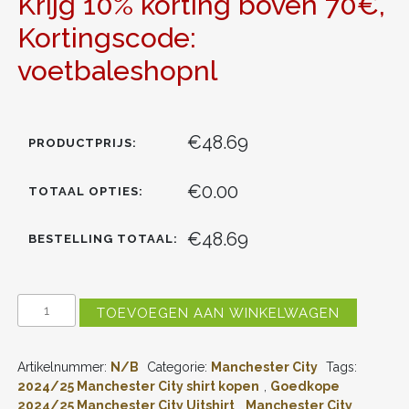
Krijg 10% korting boven 70€,
Kortingscode:
voetbaleshopnl
€48.69
PRODUCTPRIJS:
€0.00
TOTAAL OPTIES:
€48.69
BESTELLING TOTAAL:
MANCHESTER
TOEVOEGEN AAN WINKELWAGEN
CITY
UITSHIRT
2024-
Artikelnummer:
N/B
Categorie:
Manchester City
Tags:
2025
JEREMY
2024/25 Manchester City shirt kopen
,
Goedkope
DOKU
2024/25 Manchester City Uitshirt
,
Manchester City