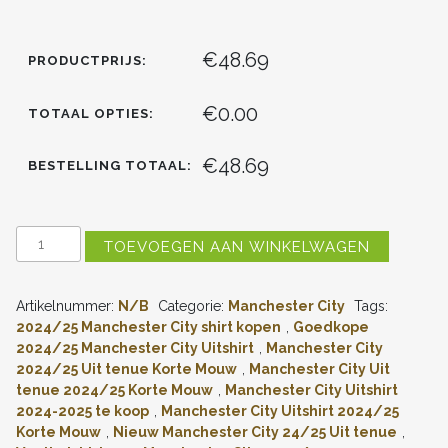
€48.69
PRODUCTPRIJS:
€0.00
TOTAAL OPTIES:
€48.69
BESTELLING TOTAAL:
MANCHESTER
TOEVOEGEN AAN WINKELWAGEN
CITY
UITSHIRT
2024-
Artikelnummer:
N/B
Categorie:
Manchester City
Tags:
2025
JULIAN
2024/25 Manchester City shirt kopen
,
Goedkope
ALVAREZ
2024/25 Manchester City Uitshirt
,
Manchester City
#19
2024/25 Uit tenue Korte Mouw
,
Manchester City Uit
KORTE
tenue 2024/25 Korte Mouw
,
Manchester City Uitshirt
MOUW
2024-2025 te koop
,
Manchester City Uitshirt 2024/25
(+
Korte Mouw
,
Nieuw Manchester City 24/25 Uit tenue
,
KORTE