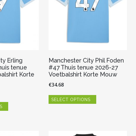
y Erling
Manchester City Phil Foden
uis tenue
#47 Thuis tenue 2026-27
alshirt Korte
Voetbalshirt Korte Mouw
€
34.68
Dit
SELECT OPTIONS
product
Dit
heeft
S
product
meerdere
heeft
variaties.
meerdere
Deze
variaties.
optie
Deze