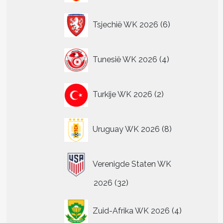
6
Tsjechië WK 2026
6
producten
4
Tunesië WK 2026
4
producten
2
Turkije WK 2026
2
producten
8
Uruguay WK 2026
8
producten
Verenigde Staten WK
32
2026
32
producten
4
Zuid-Afrika WK 2026
4
producten