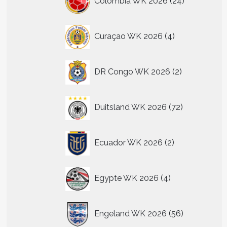
Colombia WK 2026
24
producten
4
Curaçao WK 2026
4
producten
2
DR Congo WK 2026
2
producten
72
Duitsland WK 2026
72
producten
2
Ecuador WK 2026
2
producten
4
Egypte WK 2026
4
producten
56
Engeland WK 2026
56
producten