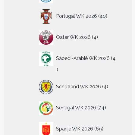
40
Portugal WK 2026
40
producten
4
Qatar WK 2026
4
producten
Saoedi-Arabië WK 2026
4
4
producten
4
Schotland WK 2026
4
producten
24
Senegal WK 2026
24
producten
69
Spanje WK 2026
69
producten