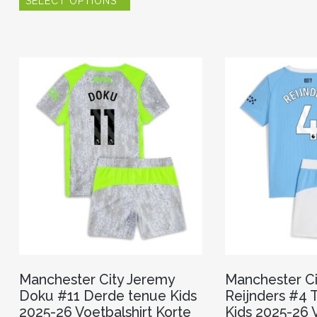
SELECT OPTIONS
product
heeft
meerdere
variaties.
Deze
optie
kan
gekozen
worden
op
de
productpagina
Manchester City Jeremy
Manchester Cit
Doku #11 Derde tenue Kids
Reijnders #4 
2025-26 Voetbalshirt Korte
Kids 2025-26 V