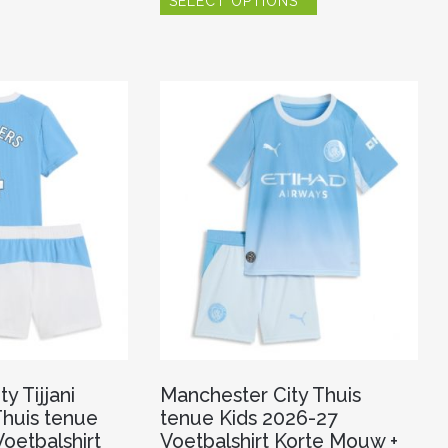
SELECT OPTIONS
product
meerdere
heeft
variaties.
meerdere
Deze
variaties.
optie
Deze
kan
optie
gekozen
kan
worden
gekozen
op
worden
de
op
productpagina
de
productpagina
y Tijjani
Manchester City Thuis
Thuis tenue
tenue Kids 2026-27
oetbalshirt
Voetbalshirt Korte Mouw +