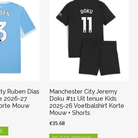
kan
optie
gekozen
kan
worden
gekozen
op
worden
de
op
productpagina
de
productpagina
ty Ruben Dias
Manchester City Jeremy
e 2026-27
Doku #11 Uit tenue Kids
Korte Mouw
2025-26 Voetbalshirt Korte
Mouw + Shorts
€
35.68
Dit
S
product
Dit
heeft