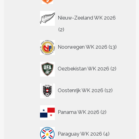
Nieuw-Zeeland WK 2026
2
2
producten
13
Noorwegen WK 2026
13
producten
2
Oezbekistan WK 2026
2
producten
12
Oostenrijk WK 2026
12
producten
2
Panama WK 2026
2
producten
4
Paraguay WK 2026
4
producten