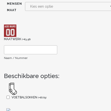
MENSEN
MAAT
MAATWERK
(
+
€
5.56
)
Naam / Nummer
Beschikbare opties:
VOETBALSOKKEN
(
+
€
6.65
)