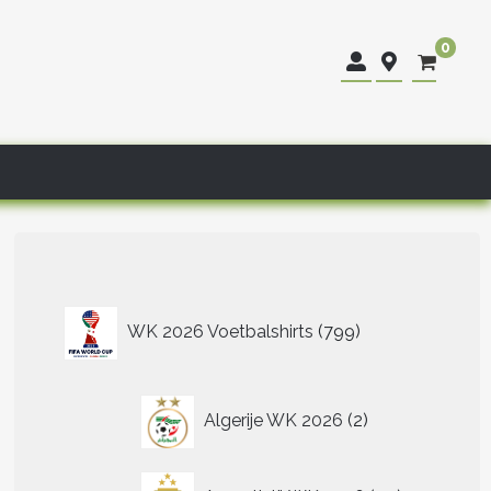
0
799
WK 2026 Voetbalshirts
799
producten
2
Algerije WK 2026
2
producten
40