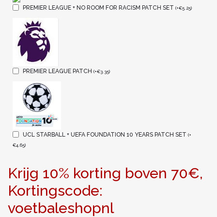
PREMIER LEAGUE + NO ROOM FOR RACISM PATCH SET
(
+
€
5.25
)
PREMIER LEAGUE PATCH
(
+
€
3.35
)
UCL STARBALL + UEFA FOUNDATION 10 YEARS PATCH SET
(
+
€
4.65
)
Krijg 10% korting boven 70€,
Kortingscode:
voetbaleshopnl