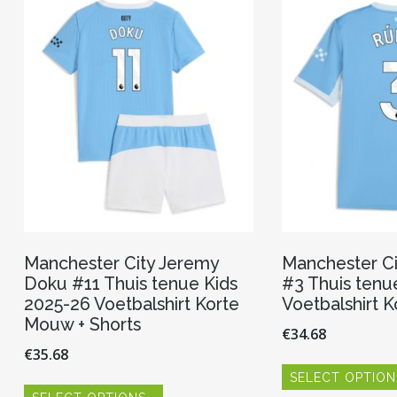
kan
gekozen
worden
op
de
productpagina
Manchester City Jeremy
Manchester Ci
Doku #11 Thuis tenue Kids
#3 Thuis tenu
2025-26 Voetbalshirt Korte
Voetbalshirt 
Mouw + Shorts
€
34.68
€
35.68
SELECT OPTION
Dit