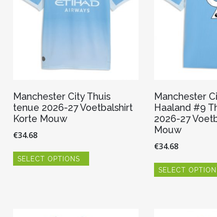
Manchester City Thuis
Manchester Cit
tenue 2026-27 Voetbalshirt
Haaland #9 Th
Korte Mouw
2026-27 Voetb
Mouw
€
34.68
€
34.68
Dit
SELECT OPTIONS
product
heeft
SELECT OPTION
meerdere
variaties.
Deze
optie