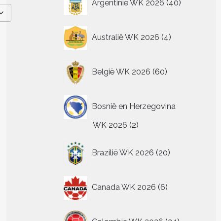
Argentinië WK 2026
40
producten
4
Australië WK 2026
4
producten
60
België WK 2026
60
producten
Bosnië en Herzegovina
2
WK 2026
2
producten
20
Brazilië WK 2026
20
producten
6
Canada WK 2026
6
producten
24