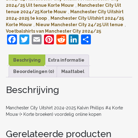
#4
2024/25 Uit tenue Korte Mouw
,
Manchester City Uit
KORTE
tenue 2024/25 Korte Mouw
,
Manchester City Uitshirt
MOUW
2024-2025 te koop
,
Manchester City Uitshirt 2024/25
(+
Korte Mouw
,
Nieuw Manchester City 24/25 Uit tenue
,
KORTE
BROEKEN)
Voetbalshirts van Manchester City 2024/25
VOORDELIG
F
T
E
Pi
R
Li
D
ONLINE
a
w
m
nt
e
n
el
KOPEN
AANTAL
c
itt
ai
er
d
k
e
Beschrijving
Extra informatie
e
er
l
e
di
e
n
Beoordelingen (0)
Maattabel
b
st
t
dI
o
n
Beschrijving
o
k
Manchester City Uitshirt 2024-2025 Kalvin Phillips #4 Korte
Mouw (+ Korte broeken) voordelig online kopen
Gerelateerde producten