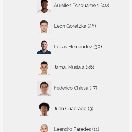
40
Aurelien Tchouameni
40
producten
26
Leon Goretzka
26
producten
30
Lucas Hernandez
30
producten
36
Jamal Musiala
36
producten
17
Federico Chiesa
17
producten
3
Juan Cuadrado
3
producten
11
Leandro Paredes
11