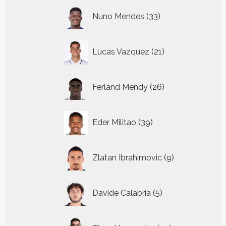
33
Nuno Mendes
33
producten
21
Lucas Vazquez
21
producten
26
Ferland Mendy
26
producten
39
Eder Militao
39
producten
9
Zlatan Ibrahimovic
9
producten
5
Davide Calabria
5
producten
29