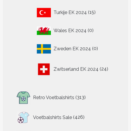
15
Turkije EK 2024
15
producten
0
Wales EK 2024
0
producten
0
Zweden EK 2024
0
producten
24
Zwitserland EK 2024
24
producten
313
Retro Voetbalshirts
313
producten
426
Voetbalshirts Sale
426
producten