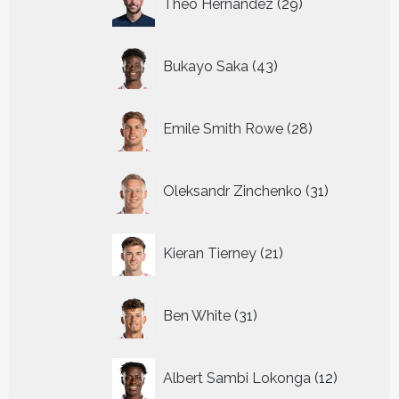
Theo Hernandez
29
producten
43
Bukayo Saka
43
producten
28
Emile Smith Rowe
28
producten
31
Oleksandr Zinchenko
31
producten
21
Kieran Tierney
21
producten
31
Ben White
31
producten
12
Albert Sambi Lokonga
12
producte