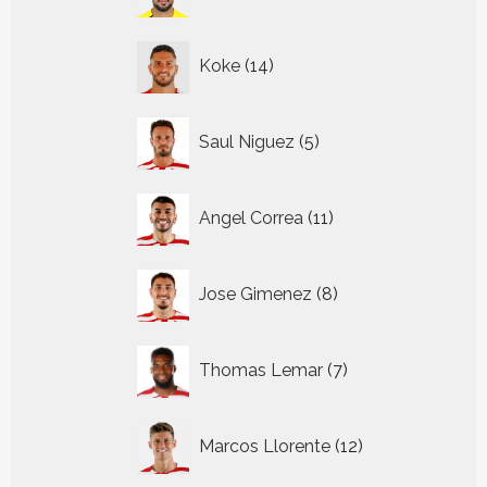
producten
14
Koke
14
producten
5
Saul Niguez
5
producten
11
Angel Correa
11
producten
8
Jose Gimenez
8
producten
7
Thomas Lemar
7
producten
12
Marcos Llorente
12
producten