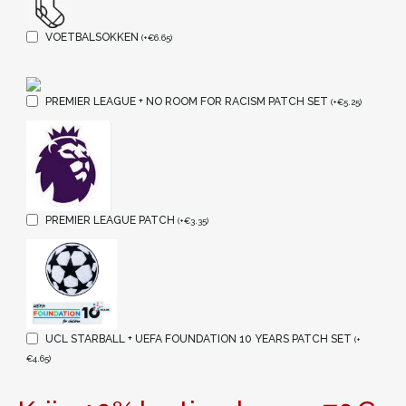
VOETBALSOKKEN
(
+
€
6.65
)
PREMIER LEAGUE + NO ROOM FOR RACISM PATCH SET
(
+
€
5.25
)
PREMIER LEAGUE PATCH
(
+
€
3.35
)
UCL STARBALL + UEFA FOUNDATION 10 YEARS PATCH SET
(
+
€
4.65
)