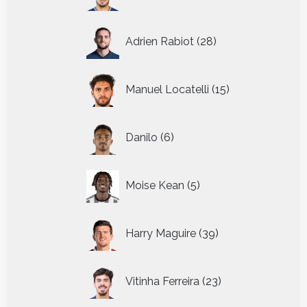
producten
28
Adrien Rabiot
28
producten
15
Manuel Locatelli
15
producten
6
Danilo
6
producten
5
Moise Kean
5
producten
39
Harry Maguire
39
producten
23
Vitinha Ferreira
23
producten