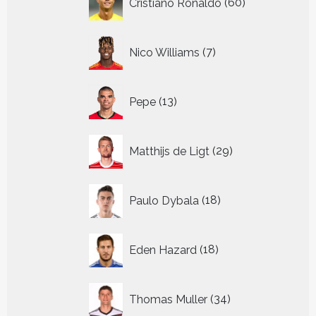
Cristiano Ronaldo
60
producten
7
Nico Williams
7
producten
13
Pepe
13
producten
29
Matthijs de Ligt
29
producten
18
Paulo Dybala
18
producten
18
Eden Hazard
18
producten
34
Thomas Muller
34
producten