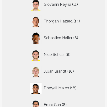
11
Giovanni Reyna
11
producten
14
Thorgan Hazard
14
producten
8
Sebastien Haller
8
producten
8
Nico Schulz
8
producten
16
Julian Brandt
16
producten
18
Donyell Malen
18
producten
8
Emre Can
8