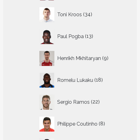
34
Toni Kroos
34
producten
13
Paul Pogba
13
producten
9
Henrikh Mkhitaryan
9
producten
18
Romelu Lukaku
18
producten
22
Sergio Ramos
22
producten
8
Philippe Coutinho
8
producten