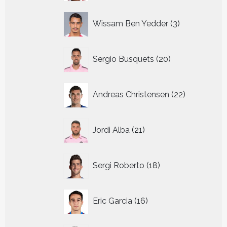
3
Wissam Ben Yedder
3
producten
20
Sergio Busquets
20
producten
22
Andreas Christensen
22
producten
21
Jordi Alba
21
producten
18
Sergi Roberto
18
producten
16
Eric Garcia
16
producten