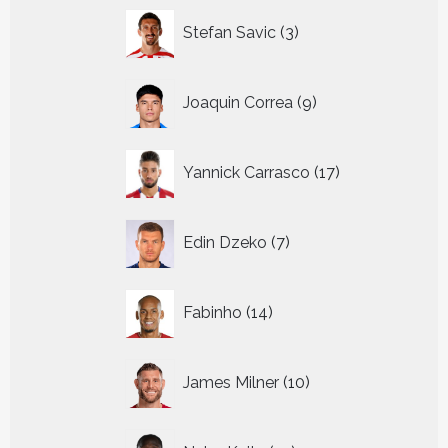
3
Stefan Savic
3
producten
9
Joaquin Correa
9
producten
17
Yannick Carrasco
17
producten
7
Edin Dzeko
7
producten
14
Fabinho
14
producten
10
James Milner
10
producten
10