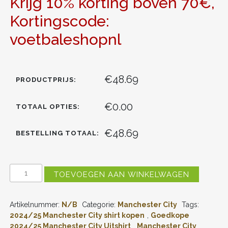
Krijg 10% korting boven 70€,
Kortingscode:
voetbaleshopnl
€48.69
PRODUCTPRIJS:
€0.00
TOTAAL OPTIES:
€48.69
BESTELLING TOTAAL:
MANCHESTER
TOEVOEGEN AAN WINKELWAGEN
CITY
UITSHIRT
2024-
Artikelnummer:
N/B
Categorie:
Manchester City
Tags:
2025
KALVIN
2024/25 Manchester City shirt kopen
,
Goedkope
PHILLIPS
2024/25 Manchester City Uitshirt
,
Manchester City