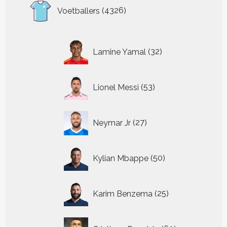
4326
Voetballers
4326
producten
32
Lamine Yamal
32
producten
53
Lionel Messi
53
producten
27
Neymar Jr
27
producten
50
Kylian Mbappe
50
producten
25
Karim Benzema
25
producten
60