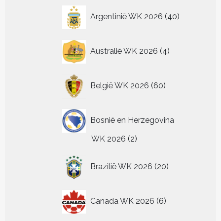
productpagina
productpagina
pr
de
40
Argentinië WK 2026
40
productpagin
producten
4
Australië WK 2026
4
producten
60
België WK 2026
60
producten
Bosnië en Herzegovina
2
WK 2026
2
producten
20
Brazilië WK 2026
20
producten
6
Canada WK 2026
6
producten