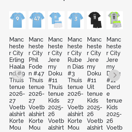
Manc
Manc
Manc
Manc
Manc
Manc
M
heste
heste
heste
heste
heste
heste
he
r City
r City
r City
r City
r City
r City
r 
Erling
Phil
Jere
Rube
Jere
Jere
Ti
Haala
Fode
my
n Dias
my
my
Re
nd #9
n #47
Doku
#3
Doku
Doku
de
Thuis
Thuis
#11
Thuis
#11
#11
#
tenue
tenue
Thuis
tenue
Uit
Derd
Th
2026-
2026-
tenue
2026-
tenue
e
t
27
27
Kids
27
Kids
tenue
Ki
Voetb
Voetb
2025-
Voetb
2025-
Kids
20
alshirt
alshirt
26
alshirt
26
2025-
2
Korte
Korte
Voetb
Korte
Voetb
26
V
Mou
Mou
alshirt
Mou
alshirt
Voetb
al