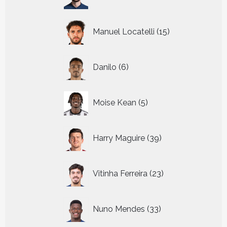
producten
15
Manuel Locatelli
15
producten
6
Danilo
6
producten
5
Moise Kean
5
producten
39
Harry Maguire
39
producten
23
Vitinha Ferreira
23
producten
33
Nuno Mendes
33
producten