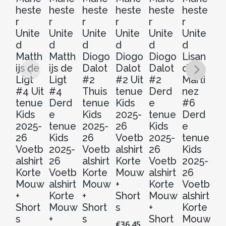
heste
heste
heste
heste
heste
heste
he
r
r
r
r
r
r
r
Unite
Unite
Unite
Unite
Unite
Unite
Un
d
d
d
d
d
d
d
Matth
Matth
Diogo
Diogo
Diogo
Lisan
L
ijs de
ijs de
Dalot
Dalot
Dalot
dro
S
Ligt
Ligt
#2
#2 Uit
#2
Marti
#
#4 Uit
#4
Thuis
tenue
Derd
nez
Th
tenue
Derd
tenue
Kids
e
#6
t
Kids
e
Kids
2025-
tenue
Derd
Ki
2025-
tenue
2025-
26
Kids
e
20
26
Kids
26
Voetb
2025-
tenue
2
Voetb
2025-
Voetb
alshirt
26
Kids
V
alshirt
26
alshirt
Korte
Voetb
2025-
al
Korte
Voetb
Korte
Mouw
alshirt
26
Ko
Mouw
alshirt
Mouw
+
Korte
Voetb
M
+
Korte
+
Short
Mouw
alshirt
+
Short
Mouw
Short
s
+
Korte
Sh
s
+
s
Short
Mouw
s
€
36.45