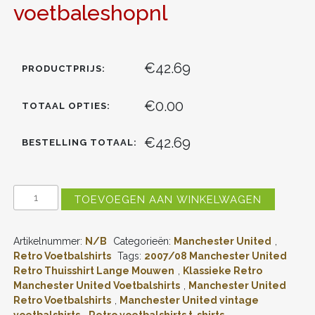
voetbaleshopnl
€42.69
PRODUCTPRIJS:
€0.00
TOTAAL OPTIES:
€42.69
BESTELLING TOTAAL:
MANCHESTER
TOEVOEGEN AAN WINKELWAGEN
UNITED
2007/08
THUIS
Artikelnummer:
N/B
Categorieën:
Manchester United
,
TENUE
KAMPIOEN
Retro Voetbalshirts
Tags:
2007/08 Manchester United
LANGE
Retro Thuisshirt Lange Mouwen
,
Klassieke Retro
MOUWEN
Manchester United Voetbalshirts
,
Manchester United
KLASSIEKE
Retro Voetbalshirts
,
Manchester United vintage
RETRO