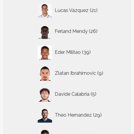
21
Lucas Vazquez
21
producten
26
Ferland Mendy
26
producten
39
Eder Militao
39
producten
9
Zlatan Ibrahimovic
9
producten
5
Davide Calabria
5
producten
29
Theo Hernandez
29
producten
43