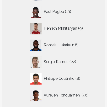
13
Paul Pogba
13
producten
9
Henrikh Mkhitaryan
9
producten
18
Romelu Lukaku
18
producten
22
Sergio Ramos
22
producten
8
Philippe Coutinho
8
producten
40
Aurelien Tchouameni
40
producten