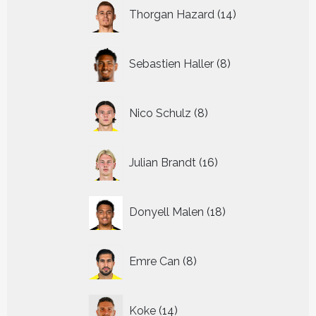
14
Thorgan Hazard
14
producten
8
Sebastien Haller
8
producten
8
Nico Schulz
8
producten
16
Julian Brandt
16
producten
18
Donyell Malen
18
producten
8
Emre Can
8
producten
14
Koke
14