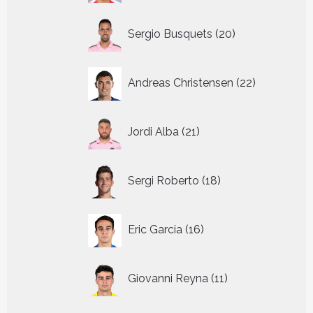
20
Sergio Busquets
20
producten
22
Andreas Christensen
22
producten
21
Jordi Alba
21
producten
18
Sergi Roberto
18
producten
16
Eric Garcia
16
producten
11
Giovanni Reyna
11
producten