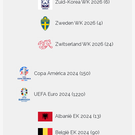
Zuid-Korea WK 2026
6
producten
4
Zweden WK 2026
4
producten
24
Zwitserland WK 2026
24
producten
150
Copa América 2024
150
producten
1220
UEFA Euro 2024
1220
producten
13
Albanië EK 2024
13
producten
90
België EK 2024
90