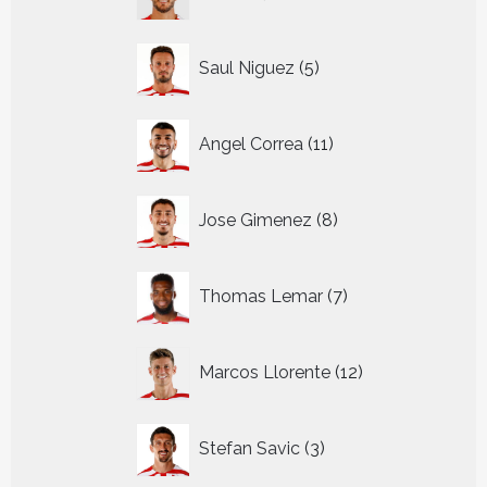
producten
5
Saul Niguez
5
producten
11
Angel Correa
11
producten
8
Jose Gimenez
8
producten
7
Thomas Lemar
7
producten
12
Marcos Llorente
12
producten
3
Stefan Savic
3
producten