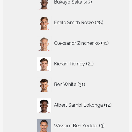
Bukayo Saka
43
producten
28
Emile Smith Rowe
28
producten
31
Oleksandr Zinchenko
31
producten
21
Kieran Tierney
21
producten
31
Ben White
31
producten
12
Albert Sambi Lokonga
12
producte
3
Wissam Ben Yedder
3
producten