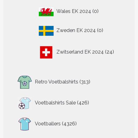
0
Wales EK 2024
0
producten
0
Zweden EK 2024
0
producten
24
Zwitserland EK 2024
24
producten
313
Retro Voetbalshirts
313
producten
426
Voetbalshirts Sale
426
producten
4326
Voetballers
4326
producten