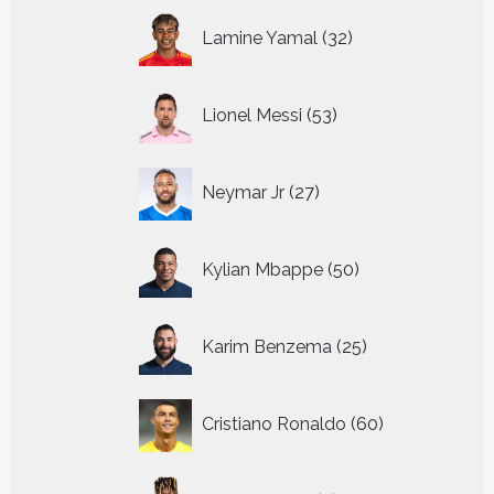
32
Lamine Yamal
32
producten
53
Lionel Messi
53
producten
27
Neymar Jr
27
producten
50
Kylian Mbappe
50
producten
25
Karim Benzema
25
producten
60
Cristiano Ronaldo
60
producten
7