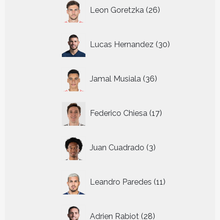
26
Leon Goretzka
26
producten
30
Lucas Hernandez
30
producten
36
Jamal Musiala
36
producten
17
Federico Chiesa
17
producten
3
Juan Cuadrado
3
producten
11
Leandro Paredes
11
producten
28
Adrien Rabiot
28