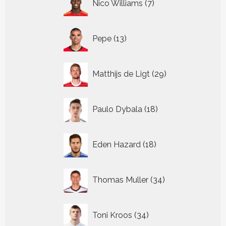
Nico Williams
7
producten
13
Pepe
13
producten
29
Matthijs de Ligt
29
producten
18
Paulo Dybala
18
producten
18
Eden Hazard
18
producten
34
Thomas Muller
34
producten
34
Toni Kroos
34
producten